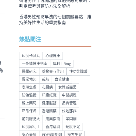
香港男性早洩問題的識別與應對策略：
判定標準與預防方法全解析
香港男性預防早洩的七個關鍵要點：維
持美好性生活的重要指南
熱點關注
印度卡其丸
心理健康
泊
一夜情健康指南
犀利士5mg
為
醫學研究
藥物交互作用
性功能障礙
異常勃起
戒菸
血管健康
表現焦慮
心臟病
女性威而柔
防偽驗證
印度紅魔
中醫調理
線上藥局
健康服務
品質管理
正品保障
香港購藥
伐地那非
前列腺肥大
用藥指南
睪固酮
印度犀利士
香港購買
硬度不足
安心藥房
PDE5抑制劑
複方生髮