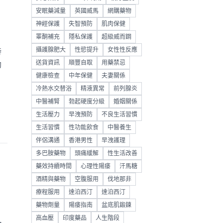
安眠藥減量
英國威馬
網購藥物
神經保護
失智預防
肌肉保健
睪酮補充
隱私保護
超級威而鋼
攝護腺肥大
性慾提升
女性性反應
持
送貨資訊
順豐自取
用藥禁忌
助
健康檢查
中年保健
夫妻關係
冷熱水交替浴
精液異常
前列腺炎
中醫補腎
勃起硬度分級
婚姻關係
生活壓力
早洩預防
不良生活習慣
生活習慣
性功能飲食
中醫養生
伴侶溝通
香港男性
早洩護理
多巴胺藥物
頭痛緩解
性生活改善
藥效持續時間
心理性陽痿
汗馬糖
酒精與藥物
空腹服用
伐地那非
療程服用
達泊西汀
達泊西汀
藥物劑量
陽痿指南
盆底肌鍛鍊
高血壓
印度藥品
人生階段