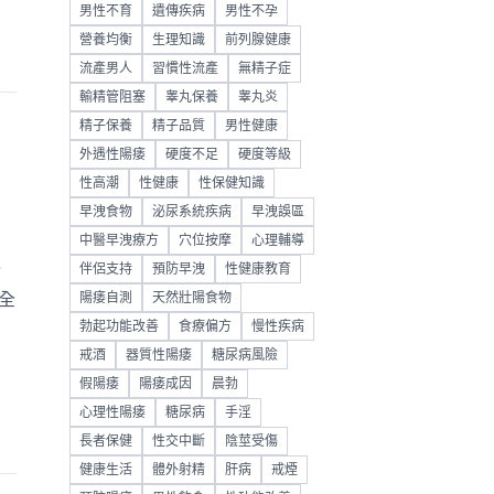
男性不育
遺傳疾病
男性不孕
營養均衡
生理知識
前列腺健康
流產男人
習慣性流產
無精子症
輸精管阻塞
睾丸保養
睾丸炎
精子保養
精子品質
男性健康
外遇性陽痿
硬度不足
硬度等級
性高潮
性健康
性保健知識
早洩食物
泌尿系統疾病
早洩誤區
中醫早洩療方
穴位按摩
心理輔導
介
伴侶支持
預防早洩
性健康教育
全
陽痿自測
天然壯陽食物
勃起功能改善
食療偏方
慢性疾病
戒酒
器質性陽痿
糖尿病風險
假陽痿
陽痿成因
晨勃
心理性陽痿
糖尿病
手淫
長者保健
性交中斷
陰莖受傷
健康生活
體外射精
肝病
戒煙