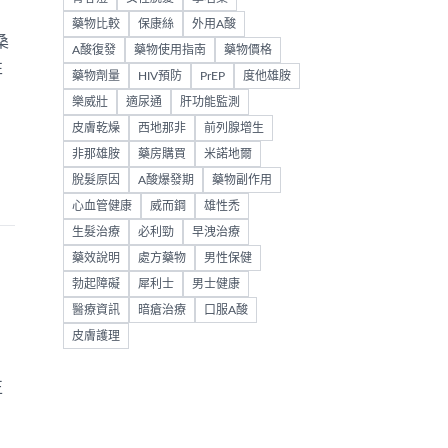
藥物比較
保康絲
外用A酸
桑
A酸復發
藥物使用指南
藥物價格
性
藥物劑量
HIV預防
PrEP
度他雄胺
樂威壯
適尿通
肝功能監測
皮膚乾燥
西地那非
前列腺增生
非那雄胺
藥房購買
米諾地爾
脫髮原因
A酸爆發期
藥物副作用
心血管健康
威而鋼
雄性禿
生髮治療
必利勁
早洩治療
藥效說明
處方藥物
男性保健
勃起障礙
犀利士
男士健康
醫療資訊
暗瘡治療
口服A酸
皮膚護理
正