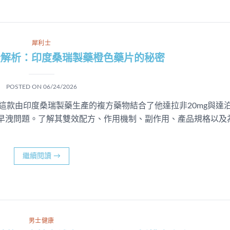
犀利士
全解析：印度桑瑞製藥橙色藥片的秘密
POSTED ON
06/24/2026
這款由印度桑瑞製藥生產的複方藥物結合了他達拉非20mg與達
與早洩問題。了解其雙效配方、作用機制、副作用、產品規格以及
繼續閱讀
→
男士健康