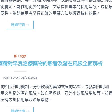
）空腹與飯後服用的差異，詳細說明兩種方式的吸收效率、療效穩定性
效更穩定、副作用更少的優勢。文章提供專業的使用建議，包括
重要性，幫助使用者掌握正確的用藥方法以獲得最佳效果。
繼續閱讀
→
男士健康
酒精對早洩治療藥物的影響及潛在風險全面解析
POSTED ON
06/23/2026
ine）的相互作用機制，分析飲酒對藥物效果的影響，包括副作用加
服用必利勁的潛在風險，如血壓過低、意外事故風險增加等，並
安全有效地使用早洩治療藥物。
繼續閱讀
→