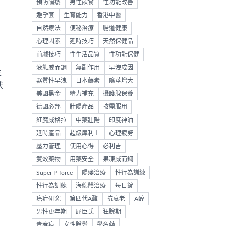
預防陽痿
男性飲食
性功能改善
避孕套
生育能力
香港中醫
自然療法
便秘治療
腸道健康
心理因素
延時技巧
天然保健品
前戲技巧
性生活品質
性功能保健
液態威而鋼
無副作用
早洩成因
性
器質性早洩
日本藤素
陰莖增大
狀
美國黑金
精力補充
攝護腺保養
德國必邦
壯陽產品
按需服用
紅魔威格拉
中藥壯陽
印度神油
延時產品
超級犀利士
心理疲勞
壓力管理
使用心得
必利吉
雙效藥物
用藥安全
果凍威而鋼
Super P-force
陽痿治療
性行為訓練
性行為訓練
海綿體治療
每日錠
癌症研究
第四代A酸
抗衰老
A醇
男性更年期
屈臣氏
狂脫期
青春痘
女性脫髮
學名藥