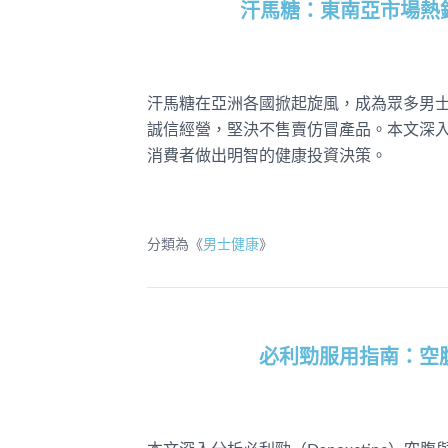
汗馬糖：東南亞市場熱銷
汗馬糖在亞洲各國掀起旋風，成為眾多男
誠信經營，堅決不售賣仿冒產品。本文深
消費者做出明智的健康投資決策。
分類為《
男士健康
》
必利勁服用指南：空