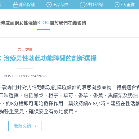
隱私保護
正品保障
1對1諮詢
7天鑒賞
BLOG
延時
威而鋼
女性催情
關於我們
在綫咨詢
男士健康
：治療男性勃起功能障礙的創新選擇
POSTED ON
06/24/2026
elly）是一款專門針對男性勃起功能障礙設計的液態凝膠藥物，特別適合
果口味選擇，包括鳳梨、橙子、草莓、香草、香蕉、黑醋栗及奶油
，約8分鐘即可開始發揮作用，藥效持續6-8小時。建議在性活
諮詢醫生意見，確保安全有效地使用。
繼續閱讀
→