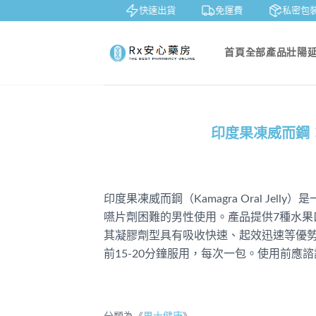
鑒賞
貨到付款
快速出貨
免運費
私密包裝
首頁
全部產品
壯陽
印度果凍威而鋼
印度果凍威而鋼（Kamagra Oral J
嚥片劑困難的男性使用。產品提供7種水
其凝膠劑型具有吸收快速、起效迅速等優勢
前15-20分鐘服用，每次一包。使用前應