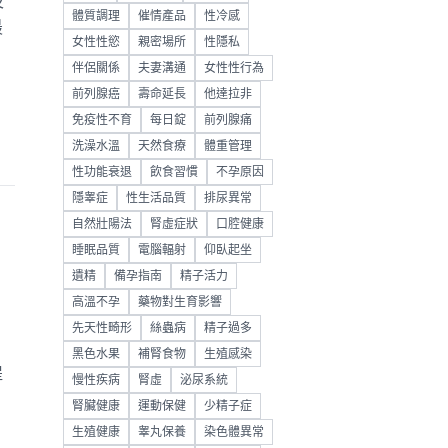
及
體質調理
催情產品
性冷感
最
女性性慾
親密場所
性隱私
伴侶關係
夫妻溝通
女性性行為
前列腺癌
壽命延長
他達拉非
免疫性不育
每日錠
前列腺痛
洗澡水溫
天然食療
體重管理
性功能衰退
飲食習慣
不孕原因
隱睾症
性生活品質
排尿異常
自然壯陽法
腎虛症狀
口腔健康
睡眠品質
電腦輻射
仰臥起坐
遺精
備孕指南
精子活力
高溫不孕
藥物對生育影響
先天性畸形
絲蟲病
精子過多
黑色水果
補腎食物
生殖感染
提
慢性疾病
腎虛
泌尿系統
腎臟健康
運動保健
少精子症
生殖健康
睾丸保養
染色體異常