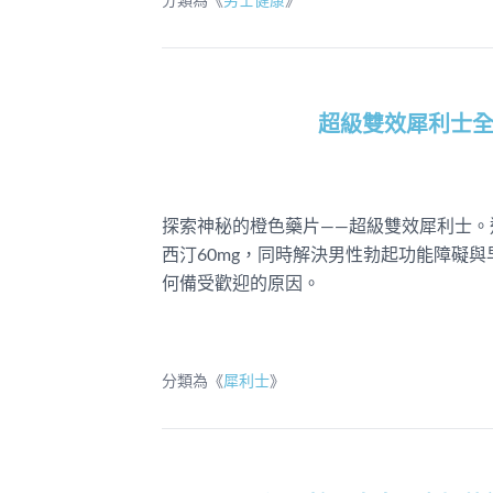
分類為《
男士健康
》
超級雙效犀利士
探索神秘的橙色藥片——超級雙效犀利士。
西汀60mg，同時解決男性勃起功能障礙
何備受歡迎的原因。
分類為《
犀利士
》