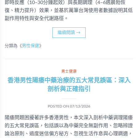
即時反應（10–30分鐘起效）與長期調理（4–6週晨勃恢
復、精力提升）效果，並基於萬筆台灣使用者數據說明其低
副作用特性與安全代謝路徑。
繼續閱讀
→
分類為《
男性保健
》
男士健康
香港男性陽痿中藥治療的五大常見誤區：深入
剖析與正確指引
POSTED ON
07/13/2026
陽痿問題困擾著許多香港男性，本文深入剖析中藥调理陽痿
的五大常見誤區，包括誤以為中藥完全無副作用、忽略辨證
論治原則、過度迷信偏方秘方、忽視生活作息與心理調適，