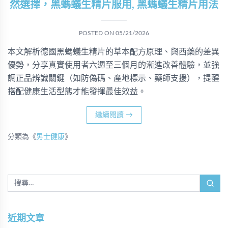
然選擇，黑螞蟻生精片服用, 黑螞蟻生精片用法
POSTED ON
05/21/2026
本文解析德國黑螞蟻生精片的草本配方原理、與西藥的差異
優勢，分享真實使用者六週至三個月的漸進改善體驗，並強
調正品辨識關鍵（如防偽碼、產地標示、藥師支援），提醒
搭配健康生活型態才能發揮最佳效益。
繼續閱讀
→
分類為《
男士健康
》
近期文章