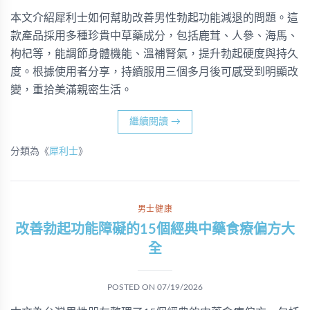
本文介紹犀利士如何幫助改善男性勃起功能減退的問題。這
款產品採用多種珍貴中草藥成分，包括鹿茸、人參、海馬、
枸杞等，能調節身體機能、溫補腎氣，提升勃起硬度與持久
度。根據使用者分享，持續服用三個多月後可感受到明顯改
變，重拾美滿親密生活。
繼續閱讀
→
分類為《
犀利士
》
男士健康
改善勃起功能障礙的15個經典中藥食療偏方大
全
POSTED ON
07/19/2026