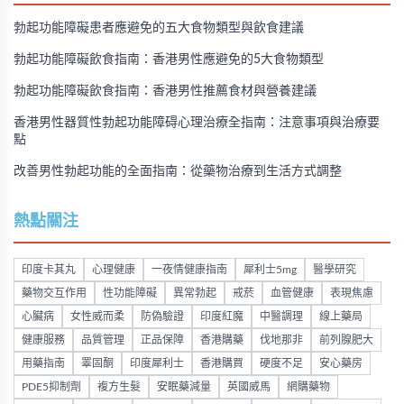
勃起功能障礙患者應避免的五大食物類型與飲食建議
勃起功能障礙飲食指南：香港男性應避免的5大食物類型
勃起功能障礙飲食指南：香港男性推薦食材與營養建議
香港男性器質性勃起功能障碍心理治療全指南：注意事項與治療要
點
改善男性勃起功能的全面指南：從藥物治療到生活方式調整
熱點關注
印度卡其丸
心理健康
一夜情健康指南
犀利士5mg
醫學研究
藥物交互作用
性功能障礙
異常勃起
戒菸
血管健康
表現焦慮
心臟病
女性威而柔
防偽驗證
印度紅魔
中醫調理
線上藥局
健康服務
品質管理
正品保障
香港購藥
伐地那非
前列腺肥大
用藥指南
睪固酮
印度犀利士
香港購買
硬度不足
安心藥房
PDE5抑制劑
複方生髮
安眠藥減量
英國威馬
網購藥物