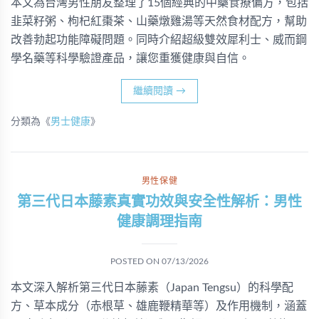
本文為台灣男性朋友整理了15個經典的中藥食療偏方，包括
韭菜籽粥、枸杞紅棗茶、山藥燉雞湯等天然食材配方，幫助
改善勃起功能障礙問題。同時介紹超級雙效犀利士、威而鋼
學名藥等科學驗證產品，讓您重獲健康與自信。
繼續閱讀
→
分類為《
男士健康
》
男性保健
第三代日本藤素真實功效與安全性解析：男性
健康調理指南
POSTED ON
07/13/2026
本文深入解析第三代日本藤素（Japan Tengsu）的科學配
方、草本成分（赤根草、雄鹿鞭精華等）及作用機制，涵蓋