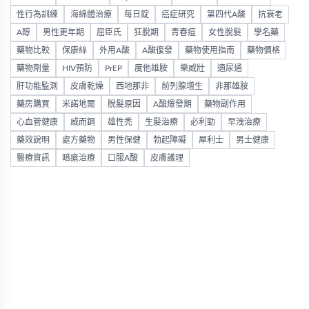
性行為訓練
海綿體治療
每日錠
癌症研究
第四代A酸
抗衰老
A醇
男性更年期
屈臣氏
狂脫期
青春痘
女性脫髮
學名藥
藥物比較
保康絲
外用A酸
A酸復發
藥物使用指南
藥物價格
藥物劑量
HIV預防
PrEP
度他雄胺
樂威壯
適尿通
肝功能監測
皮膚乾燥
西地那非
前列腺增生
非那雄胺
藥房購買
米諾地爾
脫髮原因
A酸爆發期
藥物副作用
心血管健康
威而鋼
雄性禿
生髮治療
必利勁
早洩治療
藥效說明
處方藥物
男性保健
勃起障礙
犀利士
男士健康
醫療資訊
暗瘡治療
口服A酸
皮膚護理