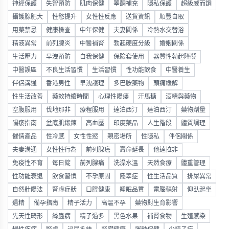
神經保護
失智預防
肌肉保健
睪酮補充
隱私保護
超級威而鋼
攝護腺肥大
性慾提升
女性性反應
送貨資訊
順豐自取
用藥禁忌
健康檢查
中年保健
夫妻關係
冷熱水交替浴
精液異常
前列腺炎
中醫補腎
勃起硬度分級
婚姻關係
生活壓力
早洩預防
自我保健
保險套使用
器質性勃起障礙
中醫誤區
不良生活習慣
生活習慣
性功能飲食
中醫養生
伴侶溝通
香港男性
早洩護理
多巴胺藥物
頭痛緩解
性生活改善
藥效持續時間
心理性陽痿
汗馬糖
酒精與藥物
空腹服用
伐地那非
療程服用
達泊西汀
達泊西汀
藥物劑量
陽痿指南
盆底肌鍛鍊
高血壓
印度藥品
人生階段
體質調理
催情產品
性冷感
女性性慾
親密場所
性隱私
伴侶關係
夫妻溝通
女性性行為
前列腺癌
壽命延長
他達拉非
免疫性不育
每日錠
前列腺痛
洗澡水溫
天然食療
體重管理
性功能衰退
飲食習慣
不孕原因
隱睾症
性生活品質
排尿異常
自然壯陽法
腎虛症狀
口腔健康
睡眠品質
電腦輻射
仰臥起坐
遺精
備孕指南
精子活力
高溫不孕
藥物對生育影響
先天性畸形
絲蟲病
精子過多
黑色水果
補腎食物
生殖感染