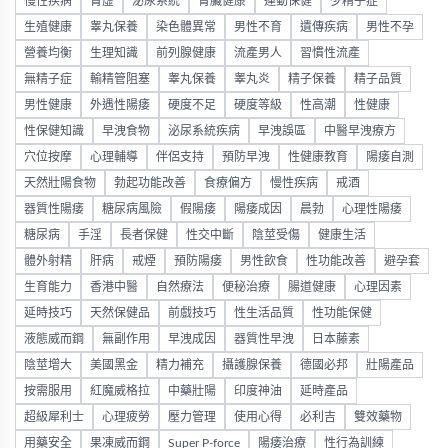
慢性疾病
腎虛
泌尿系統
腎臟健康
運動保健
少精子症
生殖健康
睾丸保養
染色體異常
男性不育
遺傳疾病
男性不孕
營養均衡
生理知識
前列腺健康
流產男人
習慣性流產
無精子症
輸精管阻塞
睾丸保養
睾丸炎
精子保養
精子品質
男性健康
外遇性陽痿
硬度不足
硬度等級
性高潮
性健康
性保健知識
早洩食物
泌尿系統疾病
早洩誤區
中醫早洩療方
穴位按摩
心理輔導
伴侶支持
預防早洩
性健康教育
陽痿自測
天然壯陽食物
勃起功能改善
食療偏方
慢性疾病
戒酒
器質性陽痿
糖尿病風險
假陽痿
陽痿成因
晨勃
心理性陽痿
糖尿病
手淫
長者保健
性交中斷
陰莖受傷
健康生活
體外射精
肝病
戒煙
預防陽痿
男性飲食
性功能改善
避孕套
生育能力
香港中醫
自然療法
便秘治療
腸道健康
心理因素
延時技巧
天然保健品
前戲技巧
性生活品質
性功能保健
液態威而鋼
無副作用
早洩成因
器質性早洩
日本藤素
陰莖增大
美國黑金
精力補充
攝護腺保養
德國必邦
壯陽產品
按需服用
紅魔威格拉
中藥壯陽
印度神油
延時產品
超級犀利士
心理疲勞
壓力管理
使用心得
必利吉
雙效藥物
用藥安全
果凍威而鋼
Super P-force
陽痿治療
性行為訓練