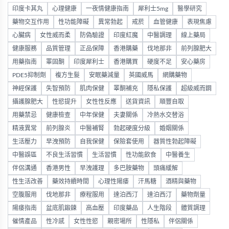
印度卡其丸
心理健康
一夜情健康指南
犀利士5mg
醫學研究
藥物交互作用
性功能障礙
異常勃起
戒菸
血管健康
表現焦慮
心臟病
女性威而柔
防偽驗證
印度紅魔
中醫調理
線上藥局
健康服務
品質管理
正品保障
香港購藥
伐地那非
前列腺肥大
用藥指南
睪固酮
印度犀利士
香港購買
硬度不足
安心藥房
PDE5抑制劑
複方生髮
安眠藥減量
英國威馬
網購藥物
神經保護
失智預防
肌肉保健
睪酮補充
隱私保護
超級威而鋼
攝護腺肥大
性慾提升
女性性反應
送貨資訊
順豐自取
用藥禁忌
健康檢查
中年保健
夫妻關係
冷熱水交替浴
精液異常
前列腺炎
中醫補腎
勃起硬度分級
婚姻關係
生活壓力
早洩預防
自我保健
保險套使用
器質性勃起障礙
中醫誤區
不良生活習慣
生活習慣
性功能飲食
中醫養生
伴侶溝通
香港男性
早洩護理
多巴胺藥物
頭痛緩解
性生活改善
藥效持續時間
心理性陽痿
汗馬糖
酒精與藥物
空腹服用
伐地那非
療程服用
達泊西汀
達泊西汀
藥物劑量
陽痿指南
盆底肌鍛鍊
高血壓
印度藥品
人生階段
體質調理
催情產品
性冷感
女性性慾
親密場所
性隱私
伴侶關係