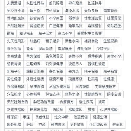
夫妻溝通
女性性行為
前列腺癌
壽命延長
他達拉非
免疫性不育
每日錠
前列腺痛
洗澡水溫
天然食療
體重管理
性功能衰退
飲食習慣
不孕原因
隱睾症
性生活品質
排尿異常
自然壯陽法
腎虛症狀
口腔健康
睡眠品質
電腦輻射
仰臥起坐
遺精
備孕指南
精子活力
高溫不孕
藥物對生育影響
先天性畸形
絲蟲病
精子過多
黑色水果
補腎食物
生殖感染
慢性疾病
腎虛
泌尿系統
腎臟健康
運動保健
少精子症
生殖健康
睾丸保養
染色體異常
男性不育
遺傳疾病
男性不孕
營養均衡
生理知識
前列腺健康
流產男人
習慣性流產
無精子症
輸精管阻塞
睾丸保養
睾丸炎
精子保養
精子品質
男性健康
外遇性陽痿
硬度不足
硬度等級
性高潮
性健康
性保健知識
早洩食物
泌尿系統疾病
早洩誤區
中醫早洩療方
穴位按摩
心理輔導
伴侶支持
預防早洩
性健康教育
陽痿自測
天然壯陽食物
勃起功能改善
食療偏方
慢性疾病
戒酒
器質性陽痿
糖尿病風險
假陽痿
陽痿成因
晨勃
心理性陽痿
糖尿病
手淫
長者保健
性交中斷
陰莖受傷
健康生活
體外射精
肝病
戒煙
預防陽痿
男性飲食
性功能改善
避孕套