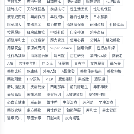
生育能力
香港中醫
自然療法
便秘治療
腸道健康
心理因素
延時技巧
天然保健品
前戲技巧
性生活品質
性功能保健
液態威而鋼
無副作用
早洩成因
器質性早洩
日本藤素
陰莖增大
美國黑金
精力補充
攝護腺保養
德國必邦
壯陽產品
按需服用
紅魔威格拉
中藥壯陽
印度神油
延時產品
超級犀利士
心理疲勞
壓力管理
使用心得
必利吉
雙效藥物
用藥安全
果凍威而鋼
Super P-force
陽痿治療
性行為訓練
性行為訓練
海綿體治療
每日錠
癌症研究
第四代A酸
抗衰老
A醇
男性更年期
屈臣氏
狂脫期
青春痘
女性脫髮
學名藥
藥物比較
保康絲
外用A酸
A酸復發
藥物使用指南
藥物價格
藥物劑量
HIV預防
PrEP
度他雄胺
樂威壯
適尿通
肝功能監測
皮膚乾燥
西地那非
前列腺增生
非那雄胺
藥房購買
米諾地爾
脫髮原因
A酸爆發期
藥物副作用
心血管健康
威而鋼
雄性禿
生髮治療
必利勁
早洩治療
藥效說明
處方藥物
男性保健
勃起障礙
犀利士
男士健康
醫療資訊
暗瘡治療
口服A酸
皮膚護理