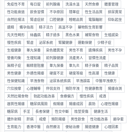
免疫性不育
每日錠
前列腺痛
洗澡水溫
天然食療
體重管理
性功能衰退
飲食習慣
不孕原因
隱睾症
性生活品質
排尿異常
自然壯陽法
腎虛症狀
口腔健康
睡眠品質
電腦輻射
仰臥起坐
遺精
備孕指南
精子活力
高溫不孕
藥物對生育影響
先天性畸形
絲蟲病
精子過多
黑色水果
補腎食物
生殖感染
慢性疾病
腎虛
泌尿系統
腎臟健康
運動保健
少精子症
生殖健康
睾丸保養
染色體異常
男性不育
遺傳疾病
男性不孕
營養均衡
生理知識
前列腺健康
流產男人
習慣性流產
無精子症
輸精管阻塞
睾丸保養
睾丸炎
精子保養
精子品質
男性健康
外遇性陽痿
硬度不足
硬度等級
性高潮
性健康
性保健知識
早洩食物
泌尿系統疾病
早洩誤區
中醫早洩療方
穴位按摩
心理輔導
伴侶支持
預防早洩
性健康教育
陽痿自測
天然壯陽食物
勃起功能改善
食療偏方
慢性疾病
戒酒
器質性陽痿
糖尿病風險
假陽痿
陽痿成因
晨勃
心理性陽痿
糖尿病
手淫
長者保健
性交中斷
陰莖受傷
健康生活
體外射精
肝病
戒煙
預防陽痿
男性飲食
性功能改善
避孕套
生育能力
香港中醫
自然療法
便秘治療
腸道健康
心理因素