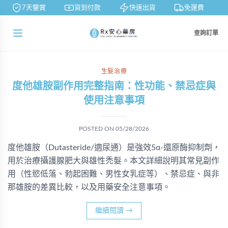
7天鑒賞
貨到付款
快速出貨
免運費
查詢訂單
生髮治療
度他雄胺副作用完整指南：性功能、禁忌症與
使用注意事項
POSTED ON
05/28/2026
度他雄胺（Dutasteride/適尿通）是強效5α-還原酶抑制劑，
用於治療攝護腺肥大與雄性禿髮。本文詳細說明其常見副作
用（性慾低落、勃起困難、男性女乳症等）、禁忌症、與非
那雄胺的差異比較，以及用藥安全注意事項。
繼續閱讀
→