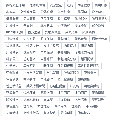
藥物交互作用
性功能障礙
異常勃起
戒菸
血管健康
表現焦慮
心臟病
女性威而柔
防偽驗證
印度紅魔
中醫調理
線上藥局
健康服務
品質管理
正品保障
香港購藥
伐地那非
前列腺肥大
用藥指南
睪固酮
印度犀利士
香港購買
硬度不足
安心藥房
PDE5抑制劑
複方生髮
安眠藥減量
英國威馬
網購藥物
神經保護
失智預防
肌肉保健
睪酮補充
隱私保護
超級威而鋼
攝護腺肥大
性慾提升
女性性反應
送貨資訊
順豐自取
用藥禁忌
健康檢查
中年保健
夫妻關係
冷熱水交替浴
精液異常
前列腺炎
中醫補腎
勃起硬度分級
婚姻關係
生活壓力
早洩預防
自我保健
保險套使用
器質性勃起障礙
中醫誤區
不良生活習慣
生活習慣
性功能飲食
中醫養生
伴侶溝通
香港男性
早洩護理
多巴胺藥物
頭痛緩解
性生活改善
藥效持續時間
心理性陽痿
汗馬糖
酒精與藥物
空腹服用
伐地那非
療程服用
達泊西汀
達泊西汀
藥物劑量
陽痿指南
盆底肌鍛鍊
高血壓
印度藥品
人生階段
體質調理
催情產品
性冷感
女性性慾
親密場所
性隱私
伴侶關係
夫妻溝通
女性性行為
前列腺癌
壽命延長
他達拉非