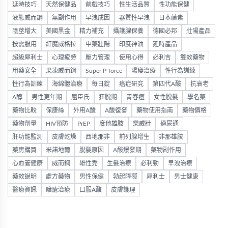
延時技巧
天然保健品
前戲技巧
性生活品質
性功能保健
液態威而鋼
無副作用
早洩成因
器質性早洩
日本藤素
陰莖增大
美國黑金
精力補充
攝護腺保養
德國必邦
壯陽產品
按需服用
紅魔威格拉
中藥壯陽
印度神油
延時產品
超級犀利士
心理疲勞
壓力管理
使用心得
必利吉
雙效藥物
用藥安全
果凍威而鋼
Super P-force
陽痿治療
性行為訓練
性行為訓練
海綿體治療
每日錠
癌症研究
第四代A酸
抗衰老
A醇
男性更年期
屈臣氏
狂脫期
青春痘
女性脫髮
學名藥
藥物比較
保康絲
外用A酸
A酸復發
藥物使用指南
藥物價格
藥物劑量
HIV預防
PrEP
度他雄胺
樂威壯
適尿通
肝功能監測
皮膚乾燥
西地那非
前列腺增生
非那雄胺
藥房購買
米諾地爾
脫髮原因
A酸爆發期
藥物副作用
心血管健康
威而鋼
雄性禿
生髮治療
必利勁
早洩治療
藥效說明
處方藥物
男性保健
勃起障礙
犀利士
男士健康
醫療資訊
暗瘡治療
口服A酸
皮膚護理