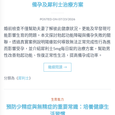
備孕及犀利士治療方案
POSTED ON
07/23/2026
婚前檢查不僅幫助夫妻了解彼此健康狀況，更能及早發現可
能影響生育的問題。本文探討勃起功能障礙與備孕失敗的關
聯，透過真實案例說明陽痿如何導致無法正常完成性行為進
而影響受孕，並介紹犀利士5mg每日錠的治療方案，幫助男
性改善勃起功能、恢復正常性生活，提高備孕成功率。
繼續閱讀
→
分類為《
犀利士
》
生育能力
預防少精症與無精症的重要常識：培養健康生
活習慣