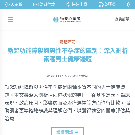
7天鑒賞
貨到付款
快速出貨
免運費
私
查詢訂單
勃起障礙
勃起功能障礙與男性不孕症的區別：深入剖析
兩種男士健康議題
POSTED ON
08/06/2026
勃起功能障礙與男性不孕症是兩類本質不同的男士健康議
題。本文將深入剖析這兩種狀況的異同，從基本定義、臨床
表現、致病原因、影響層面及治療選擇等方面進行比較，協
助讀者更準確地辨識與理解它們，以獲得適當的醫療評估與
治療。
繼續閱讀
→