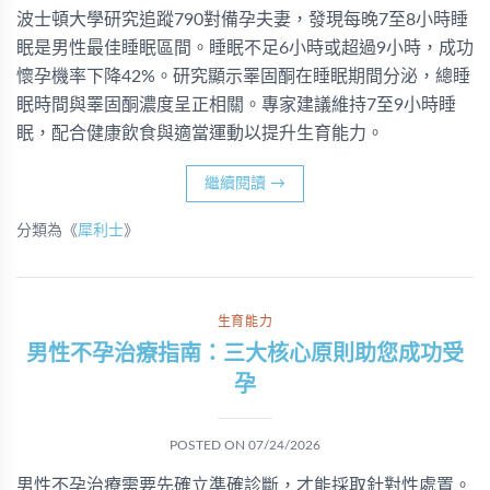
波士頓大學研究追蹤790對備孕夫妻，發現每晚7至8小時睡
眠是男性最佳睡眠區間。睡眠不足6小時或超過9小時，成功
懷孕機率下降42%。研究顯示睪固酮在睡眠期間分泌，總睡
眠時間與睪固酮濃度呈正相關。專家建議維持7至9小時睡
眠，配合健康飲食與適當運動以提升生育能力。
繼續閱讀
→
分類為《
犀利士
》
生育能力
男性不孕治療指南：三大核心原則助您成功受
孕
POSTED ON
07/24/2026
男性不孕治療需要先確立準確診斷，才能採取針對性處置。