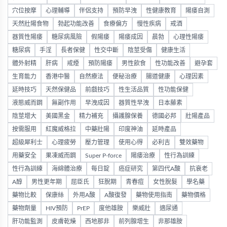
穴位按摩
心理輔導
伴侶支持
預防早洩
性健康教育
陽痿自測
天然壯陽食物
勃起功能改善
食療偏方
慢性疾病
戒酒
器質性陽痿
糖尿病風險
假陽痿
陽痿成因
晨勃
心理性陽痿
糖尿病
手淫
長者保健
性交中斷
陰莖受傷
健康生活
體外射精
肝病
戒煙
預防陽痿
男性飲食
性功能改善
避孕套
生育能力
香港中醫
自然療法
便秘治療
腸道健康
心理因素
延時技巧
天然保健品
前戲技巧
性生活品質
性功能保健
液態威而鋼
無副作用
早洩成因
器質性早洩
日本藤素
陰莖增大
美國黑金
精力補充
攝護腺保養
德國必邦
壯陽產品
按需服用
紅魔威格拉
中藥壯陽
印度神油
延時產品
超級犀利士
心理疲勞
壓力管理
使用心得
必利吉
雙效藥物
用藥安全
果凍威而鋼
Super P-force
陽痿治療
性行為訓練
性行為訓練
海綿體治療
每日錠
癌症研究
第四代A酸
抗衰老
A醇
男性更年期
屈臣氏
狂脫期
青春痘
女性脫髮
學名藥
藥物比較
保康絲
外用A酸
A酸復發
藥物使用指南
藥物價格
藥物劑量
HIV預防
PrEP
度他雄胺
樂威壯
適尿通
肝功能監測
皮膚乾燥
西地那非
前列腺增生
非那雄胺