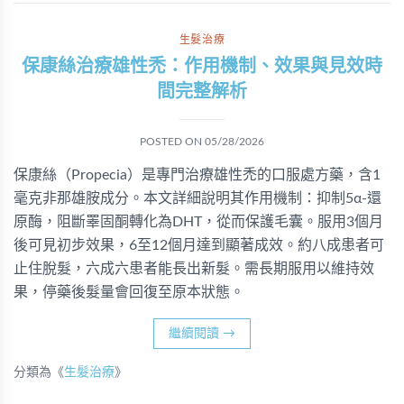
生髮治療
保康絲治療雄性禿：作用機制、效果與見效時
間完整解析
POSTED ON
05/28/2026
保康絲（Propecia）是專門治療雄性禿的口服處方藥，含1
毫克非那雄胺成分。本文詳細說明其作用機制：抑制5α-還
原酶，阻斷睪固酮轉化為DHT，從而保護毛囊。服用3個月
後可見初步效果，6至12個月達到顯著成效。約八成患者可
止住脫髮，六成六患者能長出新髮。需長期服用以維持效
果，停藥後髮量會回復至原本狀態。
繼續閱讀
→
分類為《
生髮治療
》