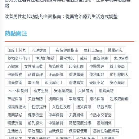
香港男性器質性勃起功能障碍心理治療全指南：注意事項與治療要
點
改善男性勃起功能的全面指南：從藥物治療到生活方式調整
熱點關注
印度卡其丸
心理健康
一夜情健康指南
犀利士5mg
醫學研究
藥物交互作用
性功能障礙
異常勃起
戒菸
血管健康
表現焦慮
心臟病
女性威而柔
防偽驗證
印度紅魔
中醫調理
線上藥局
健康服務
品質管理
正品保障
香港購藥
伐地那非
前列腺肥大
用藥指南
睪固酮
印度犀利士
香港購買
硬度不足
安心藥房
PDE5抑制劑
複方生髮
安眠藥減量
英國威馬
網購藥物
神經保護
失智預防
肌肉保健
睪酮補充
隱私保護
超級威而鋼
攝護腺肥大
性慾提升
女性性反應
送貨資訊
順豐自取
用藥禁忌
健康檢查
中年保健
夫妻關係
冷熱水交替浴
精液異常
前列腺炎
中醫補腎
勃起硬度分級
婚姻關係
生活壓力
早洩預防
自我保健
保險套使用
器質性勃起障礙