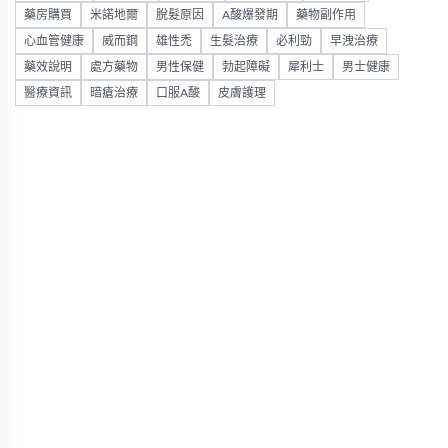
藥房購買
米諾地爾
脫髮原因
A酸爆發期
藥物副作用
心血管健康
威而鋼
雄性禿
生髮治療
必利勁
早洩治療
藥效說明
處方藥物
男性保健
勃起障礙
犀利士
男士健康
醫療資訊
暗瘡治療
口服A酸
皮膚護理