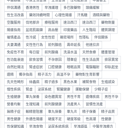
中醫誤區
不良生活習慣
生活習慣
性功能飲食
中醫養生
伴侶溝通
香港男性
早洩護理
多巴胺藥物
頭痛緩解
性生活改善
藥效持續時間
心理性陽痿
汗馬糖
酒精與藥物
空腹服用
伐地那非
療程服用
達泊西汀
達泊西汀
藥物劑量
陽痿指南
盆底肌鍛鍊
高血壓
印度藥品
人生階段
體質調理
催情產品
性冷感
女性性慾
親密場所
性隱私
伴侶關係
夫妻溝通
女性性行為
前列腺癌
壽命延長
他達拉非
免疫性不育
每日錠
前列腺痛
洗澡水溫
天然食療
體重管理
性功能衰退
飲食習慣
不孕原因
隱睾症
性生活品質
排尿異常
自然壯陽法
腎虛症狀
口腔健康
睡眠品質
電腦輻射
仰臥起坐
遺精
備孕指南
精子活力
高溫不孕
藥物對生育影響
先天性畸形
絲蟲病
精子過多
黑色水果
補腎食物
生殖感染
慢性疾病
腎虛
泌尿系統
腎臟健康
運動保健
少精子症
生殖健康
睾丸保養
染色體異常
男性不育
遺傳疾病
男性不孕
營養均衡
生理知識
前列腺健康
流產男人
習慣性流產
無精子症
輸精管阻塞
睾丸保養
睾丸炎
精子保養
精子品質
男性健康
外遇性陽痿
硬度不足
硬度等級
性高潮
性健康
性保健知識
早洩食物
泌尿系統疾病
早洩誤區
中醫早洩療方