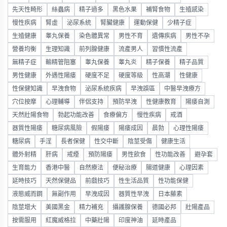
先天性畸形
絲蟲病
精子過多
黑色水果
補腎食物
生殖感染
慢性疾病
腎虛
泌尿系統
腎臟健康
運動保健
少精子症
生殖健康
睾丸保養
染色體異常
男性不育
遺傳疾病
男性不孕
營養均衡
生理知識
前列腺健康
流產男人
習慣性流產
無精子症
輸精管阻塞
睾丸保養
睾丸炎
精子保養
精子品質
男性健康
外遇性陽痿
硬度不足
硬度等級
性高潮
性健康
性保健知識
早洩食物
泌尿系統疾病
早洩誤區
中醫早洩療方
穴位按摩
心理輔導
伴侶支持
預防早洩
性健康教育
陽痿自測
天然壯陽食物
勃起功能改善
食療偏方
慢性疾病
戒酒
器質性陽痿
糖尿病風險
假陽痿
陽痿成因
晨勃
心理性陽痿
糖尿病
手淫
長者保健
性交中斷
陰莖受傷
健康生活
體外射精
肝病
戒煙
預防陽痿
男性飲食
性功能改善
避孕套
生育能力
香港中醫
自然療法
便秘治療
腸道健康
心理因素
延時技巧
天然保健品
前戲技巧
性生活品質
性功能保健
液態威而鋼
無副作用
早洩成因
器質性早洩
日本藤素
陰莖增大
美國黑金
精力補充
攝護腺保養
德國必邦
壯陽產品
按需服用
紅魔威格拉
中藥壯陽
印度神油
延時產品