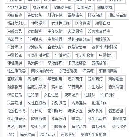
PDE5抑制劑
複方生髮
安眠藥減量
英國威馬
網購藥物
神經保護
失智預防
肌肉保健
睪酮補充
隱私保護
超級威而鋼
攝護腺肥大
性慾提升
女性性反應
送貨資訊
順豐自取
用藥禁忌
健康檢查
中年保健
夫妻關係
冷熱水交替浴
精液異常
前列腺炎
中醫補腎
勃起硬度分級
婚姻關係
生活壓力
早洩預防
自我保健
保險套使用
器質性勃起障礙
中醫誤區
不良生活習慣
生活習慣
性功能飲食
中醫養生
伴侶溝通
香港男性
早洩護理
多巴胺藥物
頭痛緩解
性生活改善
藥效持續時間
心理性陽痿
汗馬糖
酒精與藥物
空腹服用
伐地那非
療程服用
達泊西汀
達泊西汀
藥物劑量
陽痿指南
盆底肌鍛鍊
高血壓
印度藥品
人生階段
體質調理
催情產品
性冷感
女性性慾
親密場所
性隱私
伴侶關係
夫妻溝通
女性性行為
前列腺癌
壽命延長
他達拉非
免疫性不育
每日錠
前列腺痛
洗澡水溫
天然食療
體重管理
性功能衰退
飲食習慣
不孕原因
隱睾症
性生活品質
排尿異常
自然壯陽法
腎虛症狀
口腔健康
睡眠品質
電腦輻射
仰臥起坐
遺精
備孕指南
精子活力
高溫不孕
藥物對生育影響