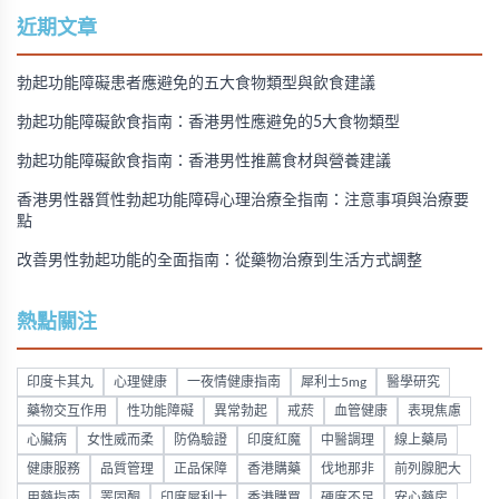
近期文章
勃起功能障礙患者應避免的五大食物類型與飲食建議
勃起功能障礙飲食指南：香港男性應避免的5大食物類型
勃起功能障礙飲食指南：香港男性推薦食材與營養建議
香港男性器質性勃起功能障碍心理治療全指南：注意事項與治療要
點
改善男性勃起功能的全面指南：從藥物治療到生活方式調整
熱點關注
印度卡其丸
心理健康
一夜情健康指南
犀利士5mg
醫學研究
藥物交互作用
性功能障礙
異常勃起
戒菸
血管健康
表現焦慮
心臟病
女性威而柔
防偽驗證
印度紅魔
中醫調理
線上藥局
健康服務
品質管理
正品保障
香港購藥
伐地那非
前列腺肥大
用藥指南
睪固酮
印度犀利士
香港購買
硬度不足
安心藥房