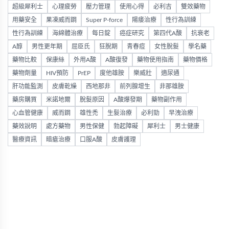
超級犀利士
心理疲勞
壓力管理
使用心得
必利吉
雙效藥物
用藥安全
果凍威而鋼
Super P-force
陽痿治療
性行為訓練
性行為訓練
海綿體治療
每日錠
癌症研究
第四代A酸
抗衰老
A醇
男性更年期
屈臣氏
狂脫期
青春痘
女性脫髮
學名藥
藥物比較
保康絲
外用A酸
A酸復發
藥物使用指南
藥物價格
藥物劑量
HIV預防
PrEP
度他雄胺
樂威壯
適尿通
肝功能監測
皮膚乾燥
西地那非
前列腺增生
非那雄胺
藥房購買
米諾地爾
脫髮原因
A酸爆發期
藥物副作用
心血管健康
威而鋼
雄性禿
生髮治療
必利勁
早洩治療
藥效說明
處方藥物
男性保健
勃起障礙
犀利士
男士健康
醫療資訊
暗瘡治療
口服A酸
皮膚護理