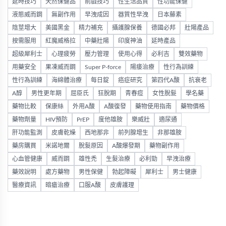
延時技巧
天然保健品
前戲技巧
性生活品質
性功能保健
液態威而鋼
無副作用
早洩成因
器質性早洩
日本藤素
陰莖增大
美國黑金
精力補充
攝護腺保養
德國必邦
壯陽產品
按需服用
紅魔威格拉
中藥壯陽
印度神油
延時產品
超級犀利士
心理疲勞
壓力管理
使用心得
必利吉
雙效藥物
用藥安全
果凍威而鋼
Super P-force
陽痿治療
性行為訓練
性行為訓練
海綿體治療
每日錠
癌症研究
第四代A酸
抗衰老
A醇
男性更年期
屈臣氏
狂脫期
青春痘
女性脫髮
學名藥
藥物比較
保康絲
外用A酸
A酸復發
藥物使用指南
藥物價格
藥物劑量
HIV預防
PrEP
度他雄胺
樂威壯
適尿通
肝功能監測
皮膚乾燥
西地那非
前列腺增生
非那雄胺
藥房購買
米諾地爾
脫髮原因
A酸爆發期
藥物副作用
心血管健康
威而鋼
雄性禿
生髮治療
必利勁
早洩治療
藥效說明
處方藥物
男性保健
勃起障礙
犀利士
男士健康
醫療資訊
暗瘡治療
口服A酸
皮膚護理