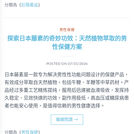
分類為《
壯陽產品
》
男性保健
探索日本藤素的奇妙功效：天然植物萃取的男
性保健方案
POSTED ON
07/31/2026
日本藤素是一款专为解决男性性功能问题设计的保健产品，
有效成分萃取自天然植物，包括牛鞭、羊鞭等中草药材。产
品经过多重工艺精炼提纯，服用后迅速被血液吸收，发挥持
久稳定、见效快速的功效。副作用极低，高血压或糖尿病患
者也能安心使用，是值得信赖的男性健康选择。
繼續閱讀
→
分類為《
男性保健
》