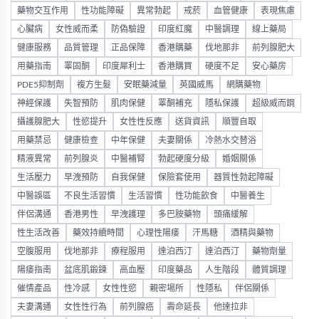
藥物交互作用
性功能障礙
異常勃起
戒菸
血管健康
表現焦慮
心臟病
女性威而柔
防偽驗證
印度紅魔
中醫調理
線上藥局
健康服務
品質管理
正品保障
香港購藥
伐地那非
前列腺肥大
用藥指南
睪固酮
印度犀利士
香港購買
硬度不足
安心藥房
PDE5抑制劑
複方生髮
安眠藥減量
英國威馬
網購藥物
神經保護
失智預防
肌肉保健
睪酮補充
隱私保護
超級威而鋼
攝護腺肥大
性慾提升
女性性反應
送貨資訊
順豐自取
用藥禁忌
健康檢查
中年保健
夫妻關係
冷熱水交替浴
精液異常
前列腺炎
中醫補腎
勃起硬度分級
婚姻關係
生活壓力
早洩預防
自我保健
保險套使用
器質性勃起障礙
中醫誤區
不良生活習慣
生活習慣
性功能飲食
中醫養生
伴侶溝通
香港男性
早洩護理
多巴胺藥物
頭痛緩解
性生活改善
藥效持續時間
心理性陽痿
汗馬糖
酒精與藥物
空腹服用
伐地那非
療程服用
達泊西汀
達泊西汀
藥物劑量
陽痿指南
盆底肌鍛鍊
高血壓
印度藥品
人生階段
體質調理
催情產品
性冷感
女性性慾
親密場所
性隱私
伴侶關係
夫妻溝通
女性性行為
前列腺癌
壽命延長
他達拉非