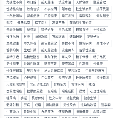
免疫性不育
每日錠
前列腺痛
洗澡水溫
天然食療
體重管理
性功能衰退
飲食習慣
不孕原因
隱睾症
性生活品質
排尿異常
自然壯陽法
腎虛症狀
口腔健康
睡眠品質
電腦輻射
仰臥起坐
遺精
備孕指南
精子活力
高溫不孕
藥物對生育影響
先天性畸形
絲蟲病
精子過多
黑色水果
補腎食物
生殖感染
慢性疾病
腎虛
泌尿系統
腎臟健康
運動保健
少精子症
生殖健康
睾丸保養
染色體異常
男性不育
遺傳疾病
男性不孕
營養均衡
生理知識
前列腺健康
流產男人
習慣性流產
無精子症
輸精管阻塞
睾丸保養
睾丸炎
精子保養
精子品質
男性健康
外遇性陽痿
硬度不足
硬度等級
性高潮
性健康
性保健知識
早洩食物
泌尿系統疾病
早洩誤區
中醫早洩療方
穴位按摩
心理輔導
伴侶支持
預防早洩
性健康教育
陽痿自測
天然壯陽食物
勃起功能改善
食療偏方
慢性疾病
戒酒
器質性陽痿
糖尿病風險
假陽痿
陽痿成因
晨勃
心理性陽痿
糖尿病
手淫
長者保健
性交中斷
陰莖受傷
健康生活
體外射精
肝病
戒煙
預防陽痿
男性飲食
性功能改善
避孕套
生育能力
香港中醫
自然療法
便秘治療
腸道健康
心理因素