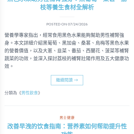
枝等養生食材全解析
POSTED ON
07/24/2026
營養學專家指出，經常食用黑色水果能夠幫助男性補腎強
身。本文詳細介紹黑葡萄、黑加侖、桑葚、烏梅等黑色水果
的營養價值，以及大蔥、韭菜、番茄、西蘭花、菠菜等補腎
蔬菜的功效，並深入探討荔枝的補腎壯陽作用及五大健康功
效。
繼續閱讀
→
分類為《
男性飲食
》
男士健康
改善早洩的饮食指南：营养素如何帮助提升性