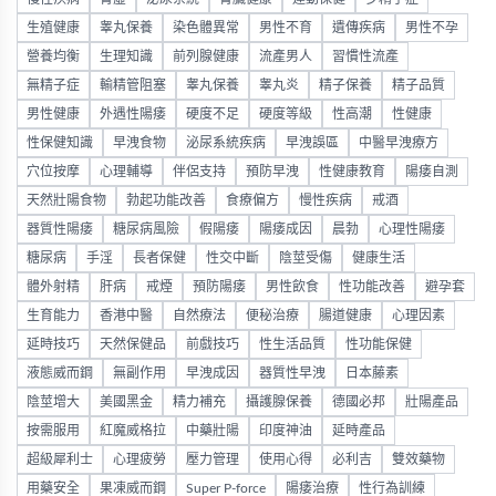
生殖健康
睾丸保養
染色體異常
男性不育
遺傳疾病
男性不孕
營養均衡
生理知識
前列腺健康
流產男人
習慣性流產
無精子症
輸精管阻塞
睾丸保養
睾丸炎
精子保養
精子品質
男性健康
外遇性陽痿
硬度不足
硬度等級
性高潮
性健康
性保健知識
早洩食物
泌尿系統疾病
早洩誤區
中醫早洩療方
穴位按摩
心理輔導
伴侶支持
預防早洩
性健康教育
陽痿自測
天然壯陽食物
勃起功能改善
食療偏方
慢性疾病
戒酒
器質性陽痿
糖尿病風險
假陽痿
陽痿成因
晨勃
心理性陽痿
糖尿病
手淫
長者保健
性交中斷
陰莖受傷
健康生活
體外射精
肝病
戒煙
預防陽痿
男性飲食
性功能改善
避孕套
生育能力
香港中醫
自然療法
便秘治療
腸道健康
心理因素
延時技巧
天然保健品
前戲技巧
性生活品質
性功能保健
液態威而鋼
無副作用
早洩成因
器質性早洩
日本藤素
陰莖增大
美國黑金
精力補充
攝護腺保養
德國必邦
壯陽產品
按需服用
紅魔威格拉
中藥壯陽
印度神油
延時產品
超級犀利士
心理疲勞
壓力管理
使用心得
必利吉
雙效藥物
用藥安全
果凍威而鋼
Super P-force
陽痿治療
性行為訓練