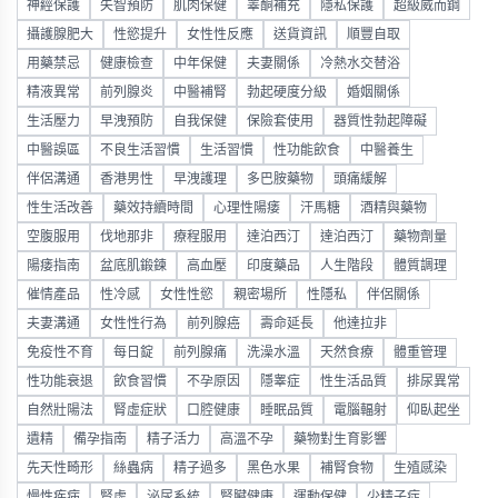
神經保護
失智預防
肌肉保健
睪酮補充
隱私保護
超級威而鋼
攝護腺肥大
性慾提升
女性性反應
送貨資訊
順豐自取
用藥禁忌
健康檢查
中年保健
夫妻關係
冷熱水交替浴
精液異常
前列腺炎
中醫補腎
勃起硬度分級
婚姻關係
生活壓力
早洩預防
自我保健
保險套使用
器質性勃起障礙
中醫誤區
不良生活習慣
生活習慣
性功能飲食
中醫養生
伴侶溝通
香港男性
早洩護理
多巴胺藥物
頭痛緩解
性生活改善
藥效持續時間
心理性陽痿
汗馬糖
酒精與藥物
空腹服用
伐地那非
療程服用
達泊西汀
達泊西汀
藥物劑量
陽痿指南
盆底肌鍛鍊
高血壓
印度藥品
人生階段
體質調理
催情產品
性冷感
女性性慾
親密場所
性隱私
伴侶關係
夫妻溝通
女性性行為
前列腺癌
壽命延長
他達拉非
免疫性不育
每日錠
前列腺痛
洗澡水溫
天然食療
體重管理
性功能衰退
飲食習慣
不孕原因
隱睾症
性生活品質
排尿異常
自然壯陽法
腎虛症狀
口腔健康
睡眠品質
電腦輻射
仰臥起坐
遺精
備孕指南
精子活力
高溫不孕
藥物對生育影響
先天性畸形
絲蟲病
精子過多
黑色水果
補腎食物
生殖感染
慢性疾病
腎虛
泌尿系統
腎臟健康
運動保健
少精子症