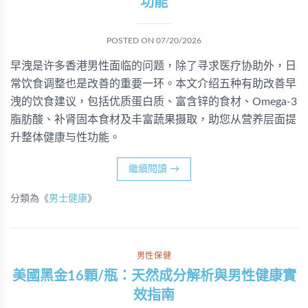
功能
POSTED ON
07/20/2026
早洩是许多香港男性面临的问题，除了寻求医疗协助外，日
常饮食调整也是改善的重要一环。本文介绍五种有助改善早
洩的饮食建议，包括优质蛋白质、富含锌的食材、Omega-3
脂肪酸、补肾固本食材及丰富蔬果摄取，助您从营养层面提
升整体健康与性功能。
繼續閱讀
→
分類為《
男士健康
》
男性保健
美國黑金16顆/瓶：天然成分解析與男性健康實
效指南