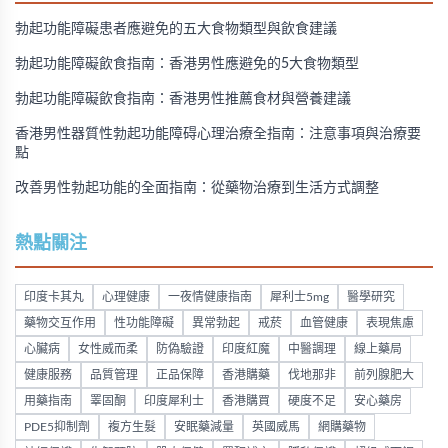
勃起功能障礙患者應避免的五大食物類型與飲食建議
勃起功能障礙飲食指南：香港男性應避免的5大食物類型
勃起功能障礙飲食指南：香港男性推薦食材與營養建議
香港男性器質性勃起功能障碍心理治療全指南：注意事項與治療要
點
改善男性勃起功能的全面指南：從藥物治療到生活方式調整
熱點關注
印度卡其丸
心理健康
一夜情健康指南
犀利士5mg
醫學研究
藥物交互作用
性功能障礙
異常勃起
戒菸
血管健康
表現焦慮
心臟病
女性威而柔
防偽驗證
印度紅魔
中醫調理
線上藥局
健康服務
品質管理
正品保障
香港購藥
伐地那非
前列腺肥大
用藥指南
睪固酮
印度犀利士
香港購買
硬度不足
安心藥房
PDE5抑制劑
複方生髮
安眠藥減量
英國威馬
網購藥物