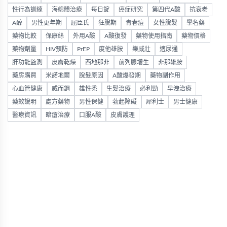
性行為訓練
海綿體治療
每日錠
癌症研究
第四代A酸
抗衰老
A醇
男性更年期
屈臣氏
狂脫期
青春痘
女性脫髮
學名藥
藥物比較
保康絲
外用A酸
A酸復發
藥物使用指南
藥物價格
藥物劑量
HIV預防
PrEP
度他雄胺
樂威壯
適尿通
肝功能監測
皮膚乾燥
西地那非
前列腺增生
非那雄胺
藥房購買
米諾地爾
脫髮原因
A酸爆發期
藥物副作用
心血管健康
威而鋼
雄性禿
生髮治療
必利勁
早洩治療
藥效說明
處方藥物
男性保健
勃起障礙
犀利士
男士健康
醫療資訊
暗瘡治療
口服A酸
皮膚護理