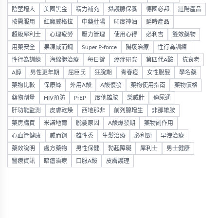
陰莖增大
美國黑金
精力補充
攝護腺保養
德國必邦
壯陽產品
按需服用
紅魔威格拉
中藥壯陽
印度神油
延時產品
超級犀利士
心理疲勞
壓力管理
使用心得
必利吉
雙效藥物
用藥安全
果凍威而鋼
Super P-force
陽痿治療
性行為訓練
性行為訓練
海綿體治療
每日錠
癌症研究
第四代A酸
抗衰老
A醇
男性更年期
屈臣氏
狂脫期
青春痘
女性脫髮
學名藥
藥物比較
保康絲
外用A酸
A酸復發
藥物使用指南
藥物價格
藥物劑量
HIV預防
PrEP
度他雄胺
樂威壯
適尿通
肝功能監測
皮膚乾燥
西地那非
前列腺增生
非那雄胺
藥房購買
米諾地爾
脫髮原因
A酸爆發期
藥物副作用
心血管健康
威而鋼
雄性禿
生髮治療
必利勁
早洩治療
藥效說明
處方藥物
男性保健
勃起障礙
犀利士
男士健康
醫療資訊
暗瘡治療
口服A酸
皮膚護理