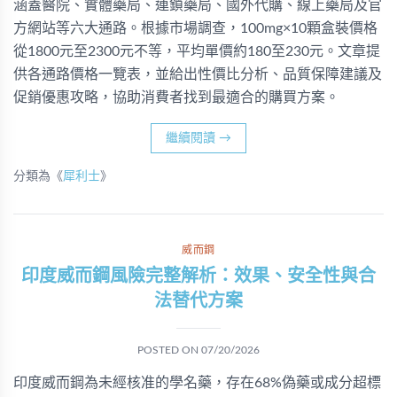
涵蓋醫院、實體藥局、連鎖藥局、國外代購、線上藥局及官
方網站等六大通路。根據市場調查，100mg×10顆盒裝價格
從1800元至2300元不等，平均單價約180至230元。文章提
供各通路價格一覽表，並給出性價比分析、品質保障建議及
促銷優惠攻略，協助消費者找到最適合的購買方案。
繼續閱讀
→
分類為《
犀利士
》
威而鋼
印度威而鋼風險完整解析：效果、安全性與合
法替代方案
POSTED ON
07/20/2026
印度威而鋼為未經核准的學名藥，存在68%偽藥或成分超標