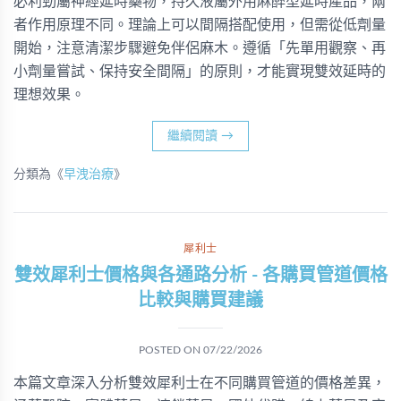
必利勁屬神經延時藥物，持久液屬外用麻醉型延時產品，兩
者作用原理不同。理論上可以間隔搭配使用，但需從低劑量
開始，注意清潔步驟避免伴侶麻木。遵循「先單用觀察、再
小劑量嘗試、保持安全間隔」的原則，才能實現雙效延時的
理想效果。
繼續閱讀
→
分類為《
早洩治療
》
犀利士
雙效犀利士價格與各通路分析 - 各購買管道價格
比較與購買建議
POSTED ON
07/22/2026
本篇文章深入分析雙效犀利士在不同購買管道的價格差異，