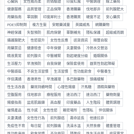
心臟病
女性威而柔
防偽驗證
印度紅魔
中醫調理
線上藥局
健康服務
品質管理
正品保障
香港購藥
伐地那非
前列腺肥大
用藥指南
睪固酮
印度犀利士
香港購買
硬度不足
安心藥房
PDE5抑制劑
複方生髮
安眠藥減量
英國威馬
網購藥物
神經保護
失智預防
肌肉保健
睪酮補充
隱私保護
超級威而鋼
攝護腺肥大
性慾提升
女性性反應
送貨資訊
順豐自取
用藥禁忌
健康檢查
中年保健
夫妻關係
冷熱水交替浴
精液異常
前列腺炎
中醫補腎
勃起硬度分級
婚姻關係
生活壓力
早洩預防
自我保健
保險套使用
器質性勃起障礙
中醫誤區
不良生活習慣
生活習慣
性功能飲食
中醫養生
伴侶溝通
香港男性
早洩護理
多巴胺藥物
頭痛緩解
性生活改善
藥效持續時間
心理性陽痿
汗馬糖
酒精與藥物
空腹服用
伐地那非
療程服用
達泊西汀
達泊西汀
藥物劑量
陽痿指南
盆底肌鍛鍊
高血壓
印度藥品
人生階段
體質調理
催情產品
性冷感
女性性慾
親密場所
性隱私
伴侶關係
夫妻溝通
女性性行為
前列腺癌
壽命延長
他達拉非
免疫性不育
每日錠
前列腺痛
洗澡水溫
天然食療
體重管理
性功能衰退
飲食習慣
不孕原因
隱睾症
性生活品質
排尿異常