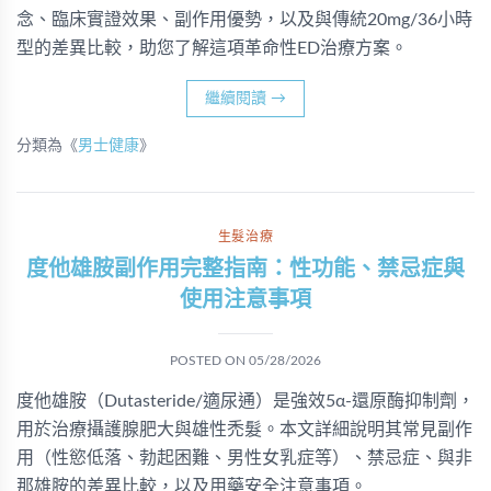
念、臨床實證效果、副作用優勢，以及與傳統20mg/36小時
型的差異比較，助您了解這項革命性ED治療方案。
繼續閱讀
→
分類為《
男士健康
》
生髮治療
度他雄胺副作用完整指南：性功能、禁忌症與
使用注意事項
POSTED ON
05/28/2026
度他雄胺（Dutasteride/適尿通）是強效5α-還原酶抑制劑，
用於治療攝護腺肥大與雄性禿髮。本文詳細說明其常見副作
用（性慾低落、勃起困難、男性女乳症等）、禁忌症、與非
那雄胺的差異比較，以及用藥安全注意事項。