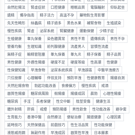
自然壯陽法
腎虛症狀
口腔健康
睡眠品質
電腦輻射
仰臥起坐
遺精
備孕指南
精子活力
高溫不孕
藥物對生育影響
先天性畸形
絲蟲病
精子過多
黑色水果
補腎食物
生殖感染
慢性疾病
腎虛
泌尿系統
腎臟健康
運動保健
少精子症
生殖健康
睾丸保養
染色體異常
男性不育
遺傳疾病
男性不孕
營養均衡
生理知識
前列腺健康
流產男人
習慣性流產
無精子症
輸精管阻塞
睾丸保養
睾丸炎
精子保養
精子品質
男性健康
外遇性陽痿
硬度不足
硬度等級
性高潮
性健康
性保健知識
早洩食物
泌尿系統疾病
早洩誤區
中醫早洩療方
穴位按摩
心理輔導
伴侶支持
預防早洩
性健康教育
陽痿自測
天然壯陽食物
勃起功能改善
食療偏方
慢性疾病
戒酒
器質性陽痿
糖尿病風險
假陽痿
陽痿成因
晨勃
心理性陽痿
糖尿病
手淫
長者保健
性交中斷
陰莖受傷
健康生活
體外射精
肝病
戒煙
預防陽痿
男性飲食
性功能改善
避孕套
生育能力
香港中醫
自然療法
便秘治療
腸道健康
心理因素
延時技巧
天然保健品
前戲技巧
性生活品質
性功能保健
液態威而鋼
無副作用
早洩成因
器質性早洩
日本藤素