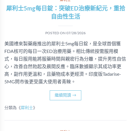
犀利士
犀利士5mg每日錠：突破ED治療新紀元，重拾
自由性生活
POSTED ON
07/28/2026
美國禮來製藥廠推出的犀利士5mg每日錠，是全球首個獲
FDA核可的每日一次ED治療用藥。相比傳統按需服用模
式，每日服用能將服藥時間與親密行為分離，提升男性自信
心，改善自然勃起及晨間反應。臨床數據顯示其成功率更
高，副作用更溫和，且藥物成本更經濟。印度版Tadarise-
5MG問市後更受廣大使用者青睞。
繼續閱讀
→
分類為《
犀利士
》