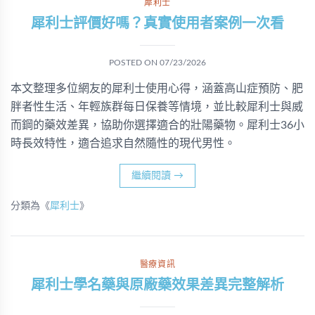
犀利士
犀利士評價好嗎？真實使用者案例一次看
POSTED ON
07/23/2026
本文整理多位網友的犀利士使用心得，涵蓋高山症預防、肥
胖者性生活、年輕族群每日保養等情境，並比較犀利士與威
而鋼的藥效差異，協助你選擇適合的壯陽藥物。犀利士36小
時長效特性，適合追求自然隨性的現代男性。
繼續閱讀
→
分類為《
犀利士
》
醫療資訊
犀利士學名藥與原廠藥效果差異完整解析