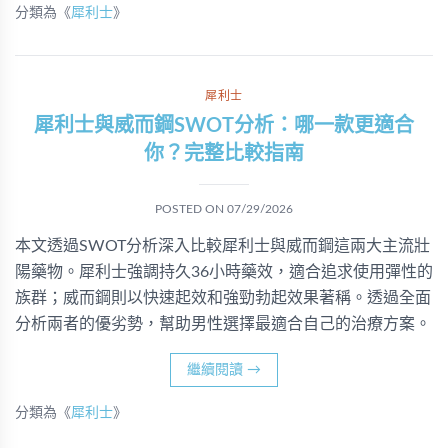
分類為《
犀利士
》
犀利士
犀利士與威而鋼SWOT分析：哪一款更適合
你？完整比較指南
POSTED ON
07/29/2026
本文透過SWOT分析深入比較犀利士與威而鋼這兩大主流壯
陽藥物。犀利士強調持久36小時藥效，適合追求使用彈性的
族群；威而鋼則以快速起效和強勁勃起效果著稱。透過全面
分析兩者的優劣勢，幫助男性選擇最適合自己的治療方案。
繼續閱讀
→
分類為《
犀利士
》