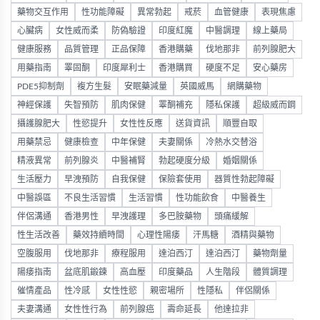
藥物交互作用
性功能障礙
異常勃起
戒菸
血管健康
表現焦慮
心臟病
女性威而柔
防偽驗證
印度紅魔
中醫調理
線上藥局
健康服務
品質管理
正品保障
香港購藥
伐地那非
前列腺肥大
用藥指南
睪固酮
印度犀利士
香港購買
硬度不足
安心藥房
PDE5抑制劑
複方生髮
安眠藥減量
英國威馬
網購藥物
神經保護
失智預防
肌肉保健
睪酮補充
隱私保護
超級威而鋼
攝護腺肥大
性慾提升
女性性反應
送貨資訊
順豐自取
用藥禁忌
健康檢查
中年保健
夫妻關係
冷熱水交替浴
精液異常
前列腺炎
中醫補腎
勃起硬度分級
婚姻關係
生活壓力
早洩預防
自我保健
保險套使用
器質性勃起障礙
中醫誤區
不良生活習慣
生活習慣
性功能飲食
中醫養生
伴侶溝通
香港男性
早洩護理
多巴胺藥物
頭痛緩解
性生活改善
藥效持續時間
心理性陽痿
汗馬糖
酒精與藥物
空腹服用
伐地那非
療程服用
達泊西汀
達泊西汀
藥物劑量
陽痿指南
盆底肌鍛鍊
高血壓
印度藥品
人生階段
體質調理
催情產品
性冷感
女性性慾
親密場所
性隱私
伴侶關係
夫妻溝通
女性性行為
前列腺癌
壽命延長
他達拉非