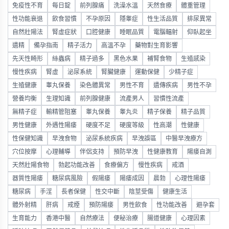
免疫性不育
每日錠
前列腺痛
洗澡水溫
天然食療
體重管理
性功能衰退
飲食習慣
不孕原因
隱睾症
性生活品質
排尿異常
自然壯陽法
腎虛症狀
口腔健康
睡眠品質
電腦輻射
仰臥起坐
遺精
備孕指南
精子活力
高溫不孕
藥物對生育影響
先天性畸形
絲蟲病
精子過多
黑色水果
補腎食物
生殖感染
慢性疾病
腎虛
泌尿系統
腎臟健康
運動保健
少精子症
生殖健康
睾丸保養
染色體異常
男性不育
遺傳疾病
男性不孕
營養均衡
生理知識
前列腺健康
流產男人
習慣性流產
無精子症
輸精管阻塞
睾丸保養
睾丸炎
精子保養
精子品質
男性健康
外遇性陽痿
硬度不足
硬度等級
性高潮
性健康
性保健知識
早洩食物
泌尿系統疾病
早洩誤區
中醫早洩療方
穴位按摩
心理輔導
伴侶支持
預防早洩
性健康教育
陽痿自測
天然壯陽食物
勃起功能改善
食療偏方
慢性疾病
戒酒
器質性陽痿
糖尿病風險
假陽痿
陽痿成因
晨勃
心理性陽痿
糖尿病
手淫
長者保健
性交中斷
陰莖受傷
健康生活
體外射精
肝病
戒煙
預防陽痿
男性飲食
性功能改善
避孕套
生育能力
香港中醫
自然療法
便秘治療
腸道健康
心理因素