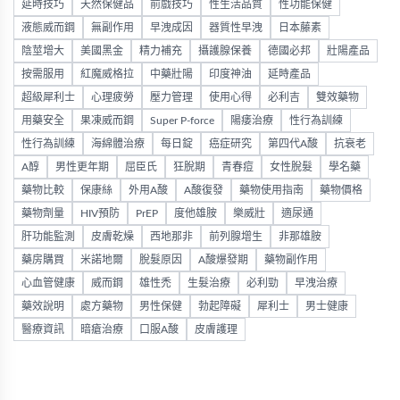
延時技巧
天然保健品
前戲技巧
性生活品質
性功能保健
液態威而鋼
無副作用
早洩成因
器質性早洩
日本藤素
陰莖增大
美國黑金
精力補充
攝護腺保養
德國必邦
壯陽產品
按需服用
紅魔威格拉
中藥壯陽
印度神油
延時產品
超級犀利士
心理疲勞
壓力管理
使用心得
必利吉
雙效藥物
用藥安全
果凍威而鋼
Super P-force
陽痿治療
性行為訓練
性行為訓練
海綿體治療
每日錠
癌症研究
第四代A酸
抗衰老
A醇
男性更年期
屈臣氏
狂脫期
青春痘
女性脫髮
學名藥
藥物比較
保康絲
外用A酸
A酸復發
藥物使用指南
藥物價格
藥物劑量
HIV預防
PrEP
度他雄胺
樂威壯
適尿通
肝功能監測
皮膚乾燥
西地那非
前列腺增生
非那雄胺
藥房購買
米諾地爾
脫髮原因
A酸爆發期
藥物副作用
心血管健康
威而鋼
雄性禿
生髮治療
必利勁
早洩治療
藥效說明
處方藥物
男性保健
勃起障礙
犀利士
男士健康
醫療資訊
暗瘡治療
口服A酸
皮膚護理