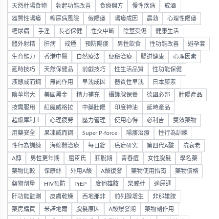
天然壯陽食物
勃起功能改善
食療偏方
慢性疾病
戒酒
器質性陽痿
糖尿病風險
假陽痿
陽痿成因
晨勃
心理性陽痿
糖尿病
手淫
長者保健
性交中斷
陰莖受傷
健康生活
體外射精
肝病
戒煙
預防陽痿
男性飲食
性功能改善
避孕套
生育能力
香港中醫
自然療法
便秘治療
腸道健康
心理因素
延時技巧
天然保健品
前戲技巧
性生活品質
性功能保健
液態威而鋼
無副作用
早洩成因
器質性早洩
日本藤素
陰莖增大
美國黑金
精力補充
攝護腺保養
德國必邦
壯陽產品
按需服用
紅魔威格拉
中藥壯陽
印度神油
延時產品
超級犀利士
心理疲勞
壓力管理
使用心得
必利吉
雙效藥物
用藥安全
果凍威而鋼
Super P-force
陽痿治療
性行為訓練
性行為訓練
海綿體治療
每日錠
癌症研究
第四代A酸
抗衰老
A醇
男性更年期
屈臣氏
狂脫期
青春痘
女性脫髮
學名藥
藥物比較
保康絲
外用A酸
A酸復發
藥物使用指南
藥物價格
藥物劑量
HIV預防
PrEP
度他雄胺
樂威壯
適尿通
肝功能監測
皮膚乾燥
西地那非
前列腺增生
非那雄胺
藥房購買
米諾地爾
脫髮原因
A酸爆發期
藥物副作用