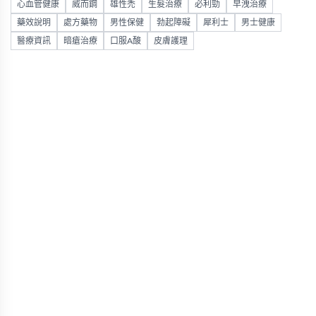
心血管健康
威而鋼
雄性禿
生髮治療
必利勁
早洩治療
藥效說明
處方藥物
男性保健
勃起障礙
犀利士
男士健康
醫療資訊
暗瘡治療
口服A酸
皮膚護理