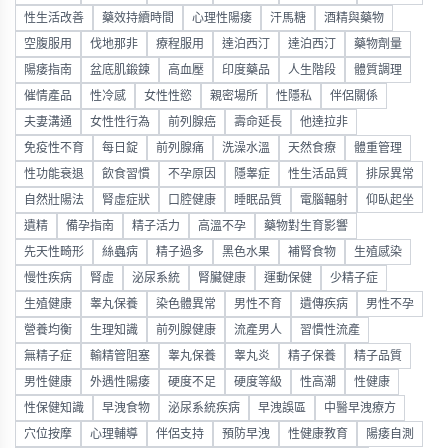
性生活改善
藥效持續時間
心理性陽痿
汗馬糖
酒精與藥物
空腹服用
伐地那非
療程服用
達泊西汀
達泊西汀
藥物劑量
陽痿指南
盆底肌鍛鍊
高血壓
印度藥品
人生階段
體質調理
催情產品
性冷感
女性性慾
親密場所
性隱私
伴侶關係
夫妻溝通
女性性行為
前列腺癌
壽命延長
他達拉非
免疫性不育
每日錠
前列腺痛
洗澡水溫
天然食療
體重管理
性功能衰退
飲食習慣
不孕原因
隱睾症
性生活品質
排尿異常
自然壯陽法
腎虛症狀
口腔健康
睡眠品質
電腦輻射
仰臥起坐
遺精
備孕指南
精子活力
高溫不孕
藥物對生育影響
先天性畸形
絲蟲病
精子過多
黑色水果
補腎食物
生殖感染
慢性疾病
腎虛
泌尿系統
腎臟健康
運動保健
少精子症
生殖健康
睾丸保養
染色體異常
男性不育
遺傳疾病
男性不孕
營養均衡
生理知識
前列腺健康
流產男人
習慣性流產
無精子症
輸精管阻塞
睾丸保養
睾丸炎
精子保養
精子品質
男性健康
外遇性陽痿
硬度不足
硬度等級
性高潮
性健康
性保健知識
早洩食物
泌尿系統疾病
早洩誤區
中醫早洩療方
穴位按摩
心理輔導
伴侶支持
預防早洩
性健康教育
陽痿自測