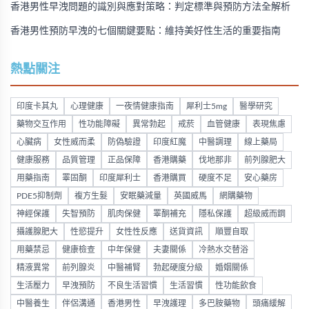
香港男性早洩問題的識別與應對策略：判定標準與預防方法全解析
香港男性預防早洩的七個關鍵要點：維持美好性生活的重要指南
熱點關注
印度卡其丸
心理健康
一夜情健康指南
犀利士5mg
醫學研究
藥物交互作用
性功能障礙
異常勃起
戒菸
血管健康
表現焦慮
心臟病
女性威而柔
防偽驗證
印度紅魔
中醫調理
線上藥局
健康服務
品質管理
正品保障
香港購藥
伐地那非
前列腺肥大
用藥指南
睪固酮
印度犀利士
香港購買
硬度不足
安心藥房
PDE5抑制劑
複方生髮
安眠藥減量
英國威馬
網購藥物
神經保護
失智預防
肌肉保健
睪酮補充
隱私保護
超級威而鋼
攝護腺肥大
性慾提升
女性性反應
送貨資訊
順豐自取
用藥禁忌
健康檢查
中年保健
夫妻關係
冷熱水交替浴
精液異常
前列腺炎
中醫補腎
勃起硬度分級
婚姻關係
生活壓力
早洩預防
不良生活習慣
生活習慣
性功能飲食
中醫養生
伴侶溝通
香港男性
早洩護理
多巴胺藥物
頭痛緩解