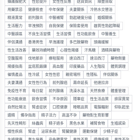
攝護腺肥大
性慾提升
女性性反應
送貨資訊
順豐自取
用藥禁忌
健康檢查
中年保健
夫妻關係
冷熱水交替浴
精液異常
前列腺炎
中醫補腎
勃起硬度分級
婚姻關係
生活壓力
早洩預防
自我保健
保險套使用
器質性勃起障礙
中醫誤區
不良生活習慣
生活習慣
性功能飲食
中醫養生
伴侶溝通
香港男性
早洩護理
多巴胺藥物
頭痛緩解
性生活改善
藥效持續時間
心理性陽痿
汗馬糖
酒精與藥物
空腹服用
伐地那非
療程服用
達泊西汀
達泊西汀
藥物劑量
陽痿指南
盆底肌鍛鍊
高血壓
印度藥品
人生階段
體質調理
催情產品
性冷感
女性性慾
親密場所
性隱私
伴侶關係
夫妻溝通
女性性行為
前列腺癌
壽命延長
他達拉非
免疫性不育
每日錠
前列腺痛
洗澡水溫
天然食療
體重管理
性功能衰退
飲食習慣
不孕原因
隱睾症
性生活品質
排尿異常
自然壯陽法
腎虛症狀
口腔健康
睡眠品質
電腦輻射
仰臥起坐
遺精
備孕指南
精子活力
高溫不孕
藥物對生育影響
先天性畸形
絲蟲病
精子過多
黑色水果
補腎食物
生殖感染
慢性疾病
腎虛
泌尿系統
腎臟健康
運動保健
少精子症
生殖健康
睾丸保養
染色體異常
男性不育
遺傳疾病
男性不孕