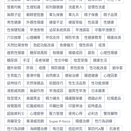
營養均衡
生理知識
前列腺健康
流產男人
習慣性流產
無精子症
輸精管阻塞
睾丸保養
睾丸炎
精子保養
精子品質
男性健康
外遇性陽痿
硬度不足
硬度等級
性高潮
性健康
性保健知識
早洩食物
泌尿系統疾病
早洩誤區
中醫早洩療方
穴位按摩
心理輔導
伴侶支持
預防早洩
性健康教育
陽痿自測
天然壯陽食物
勃起功能改善
食療偏方
慢性疾病
戒酒
器質性陽痿
糖尿病風險
假陽痿
陽痿成因
晨勃
心理性陽痿
糖尿病
手淫
長者保健
性交中斷
陰莖受傷
健康生活
體外射精
肝病
戒煙
預防陽痿
男性飲食
性功能改善
避孕套
生育能力
香港中醫
自然療法
便秘治療
腸道健康
心理因素
延時技巧
天然保健品
前戲技巧
性生活品質
性功能保健
液態威而鋼
無副作用
早洩成因
器質性早洩
日本藤素
陰莖增大
美國黑金
精力補充
攝護腺保養
德國必邦
壯陽產品
按需服用
紅魔威格拉
中藥壯陽
印度神油
延時產品
超級犀利士
心理疲勞
壓力管理
使用心得
必利吉
雙效藥物
用藥安全
果凍威而鋼
Super P-force
陽痿治療
性行為訓練
性行為訓練
海綿體治療
每日錠
癌症研究
第四代A酸
抗衰老