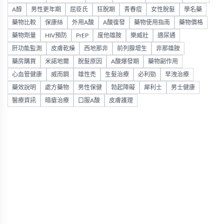
A醇
男性更年期
屈臣氏
狂脫期
青春痘
女性脫髮
學名藥
藥物比較
保康絲
外用A酸
A酸復發
藥物使用指南
藥物價格
藥物劑量
HIV預防
PrEP
度他雄胺
樂威壯
適尿通
肝功能監測
皮膚乾燥
西地那非
前列腺增生
非那雄胺
藥房購買
米諾地爾
脫髮原因
A酸爆發期
藥物副作用
心血管健康
威而鋼
雄性禿
生髮治療
必利勁
早洩治療
藥效說明
處方藥物
男性保健
勃起障礙
犀利士
男士健康
醫療資訊
暗瘡治療
口服A酸
皮膚護理