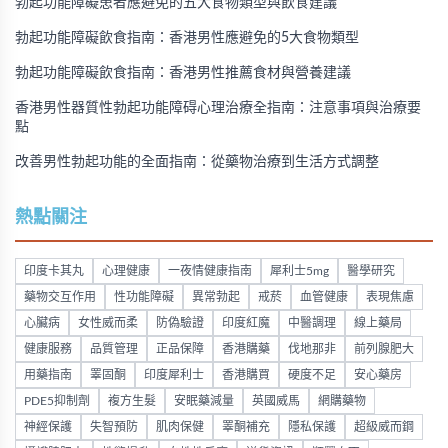
勃起功能障礙患者應避免的五大食物類型與飲食建議
勃起功能障礙飲食指南：香港男性應避免的5大食物類型
勃起功能障礙飲食指南：香港男性推薦食材與營養建議
香港男性器質性勃起功能障碍心理治療全指南：注意事項與治療要
點
改善男性勃起功能的全面指南：從藥物治療到生活方式調整
熱點關注
印度卡其丸
心理健康
一夜情健康指南
犀利士5mg
醫學研究
藥物交互作用
性功能障礙
異常勃起
戒菸
血管健康
表現焦慮
心臟病
女性威而柔
防偽驗證
印度紅魔
中醫調理
線上藥局
健康服務
品質管理
正品保障
香港購藥
伐地那非
前列腺肥大
用藥指南
睪固酮
印度犀利士
香港購買
硬度不足
安心藥房
PDE5抑制劑
複方生髮
安眠藥減量
英國威馬
網購藥物
神經保護
失智預防
肌肉保健
睪酮補充
隱私保護
超級威而鋼