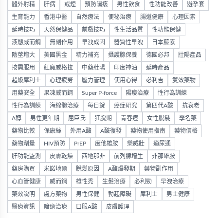
體外射精
肝病
戒煙
預防陽痿
男性飲食
性功能改善
避孕套
生育能力
香港中醫
自然療法
便秘治療
腸道健康
心理因素
延時技巧
天然保健品
前戲技巧
性生活品質
性功能保健
液態威而鋼
無副作用
早洩成因
器質性早洩
日本藤素
陰莖增大
美國黑金
精力補充
攝護腺保養
德國必邦
壯陽產品
按需服用
紅魔威格拉
中藥壯陽
印度神油
延時產品
超級犀利士
心理疲勞
壓力管理
使用心得
必利吉
雙效藥物
用藥安全
果凍威而鋼
Super P-force
陽痿治療
性行為訓練
性行為訓練
海綿體治療
每日錠
癌症研究
第四代A酸
抗衰老
A醇
男性更年期
屈臣氏
狂脫期
青春痘
女性脫髮
學名藥
藥物比較
保康絲
外用A酸
A酸復發
藥物使用指南
藥物價格
藥物劑量
HIV預防
PrEP
度他雄胺
樂威壯
適尿通
肝功能監測
皮膚乾燥
西地那非
前列腺增生
非那雄胺
藥房購買
米諾地爾
脫髮原因
A酸爆發期
藥物副作用
心血管健康
威而鋼
雄性禿
生髮治療
必利勁
早洩治療
藥效說明
處方藥物
男性保健
勃起障礙
犀利士
男士健康
醫療資訊
暗瘡治療
口服A酸
皮膚護理