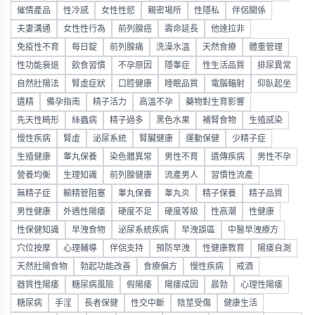
催情產品
性冷感
女性性慾
親密場所
性隱私
伴侶關係
夫妻溝通
女性性行為
前列腺癌
壽命延長
他達拉非
免疫性不育
每日錠
前列腺痛
洗澡水溫
天然食療
體重管理
性功能衰退
飲食習慣
不孕原因
隱睾症
性生活品質
排尿異常
自然壯陽法
腎虛症狀
口腔健康
睡眠品質
電腦輻射
仰臥起坐
遺精
備孕指南
精子活力
高溫不孕
藥物對生育影響
先天性畸形
絲蟲病
精子過多
黑色水果
補腎食物
生殖感染
慢性疾病
腎虛
泌尿系統
腎臟健康
運動保健
少精子症
生殖健康
睾丸保養
染色體異常
男性不育
遺傳疾病
男性不孕
營養均衡
生理知識
前列腺健康
流產男人
習慣性流產
無精子症
輸精管阻塞
睾丸保養
睾丸炎
精子保養
精子品質
男性健康
外遇性陽痿
硬度不足
硬度等級
性高潮
性健康
性保健知識
早洩食物
泌尿系統疾病
早洩誤區
中醫早洩療方
穴位按摩
心理輔導
伴侶支持
預防早洩
性健康教育
陽痿自測
天然壯陽食物
勃起功能改善
食療偏方
慢性疾病
戒酒
器質性陽痿
糖尿病風險
假陽痿
陽痿成因
晨勃
心理性陽痿
糖尿病
手淫
長者保健
性交中斷
陰莖受傷
健康生活