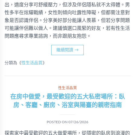
出，適度分享可舒緩壓力，但涉及伴侶隱私就不太得體。男
性多半在炫耀戰績，女性則傾向吐露性障礙，但都需注意對
象是否認識伴侶。分享美好部分能讓人羨慕，但若分享問題
可能讓伴侶難以做人。建議慎選口風緊的好友，若有性生活
問題應尋求專業諮詢，而非跟朋友抱怨。
繼續閱讀
→
分類為《
性生活品質
》
性生活品質
在房中做愛，最受歡迎的五大私密場所：臥
房、客廳、廚房、浴室與陽臺的親密指南
POSTED ON
07/26/2026
探索家中最受歡迎的五大做愛場所，從隱密的臥房到浪漫的