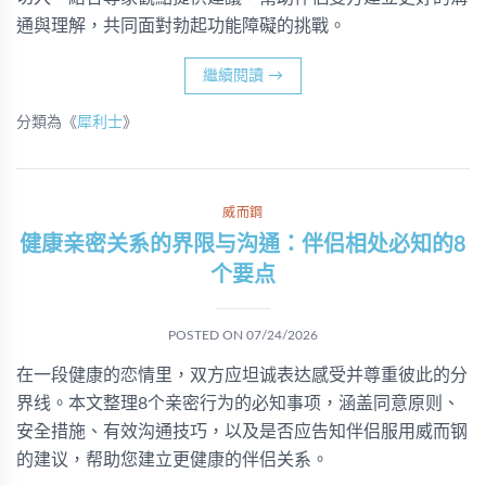
通與理解，共同面對勃起功能障礙的挑戰。
繼續閱讀
→
分類為《
犀利士
》
威而鋼
健康亲密关系的界限与沟通：伴侣相处必知的8
个要点
POSTED ON
07/24/2026
在一段健康的恋情里，双方应坦诚表达感受并尊重彼此的分
界线。本文整理8个亲密行为的必知事项，涵盖同意原则、
安全措施、有效沟通技巧，以及是否应告知伴侣服用威而钢
的建议，帮助您建立更健康的伴侣关系。