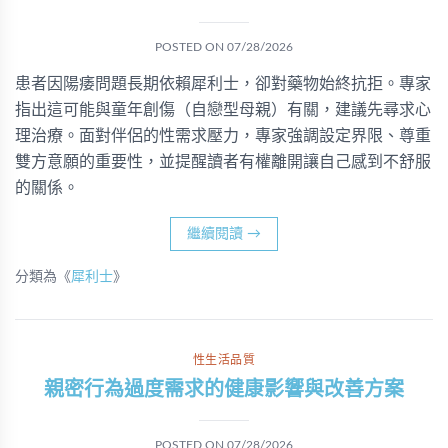
POSTED ON
07/28/2026
患者因陽痿問題長期依賴犀利士，卻對藥物始終抗拒。專家
指出這可能與童年創傷（自戀型母親）有關，建議先尋求心
理治療。面對伴侶的性需求壓力，專家強調設定界限、尊重
雙方意願的重要性，並提醒讀者有權離開讓自己感到不舒服
的關係。
繼續閱讀
→
分類為《
犀利士
》
性生活品質
親密行為過度需求的健康影響與改善方案
POSTED ON
07/28/2026