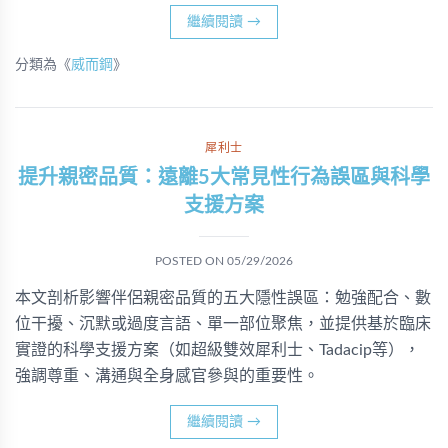
繼續閱讀
→
分類為《
威而鋼
》
犀利士
提升親密品質：遠離5大常見性行為誤區與科學
支援方案
POSTED ON
05/29/2026
本文剖析影響伴侶親密品質的五大隱性誤區：勉強配合、數
位干擾、沉默或過度言語、單一部位聚焦，並提供基於臨床
實證的科學支援方案（如超級雙效犀利士、Tadacip等），
強調尊重、溝通與全身感官參與的重要性。
繼續閱讀
→