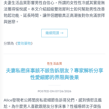
夫妻生活品質影響男性自信心，所謂的女性性冷感其實是無
法獲得愉悅感。本文介紹超級雙效犀利士如何幫助男性改善
勃起功能、延長時間，讓伴侶體驗真正高潮後對你充滿崇拜
與迷戀。
繼續閱讀
→
分類為《
雙效藥物
》
性生活品質
夫妻私密床事該不該告訴朋友？專家解析分享
性愛細節的界限與後果
POSTED ON
07/26/2026
Alice發現老公將閨房私密細節告訴哥兒們，感到憤怒且尷
尬。為什麼男人喜歡跟朋友分享床事？性福導師沈子棨指