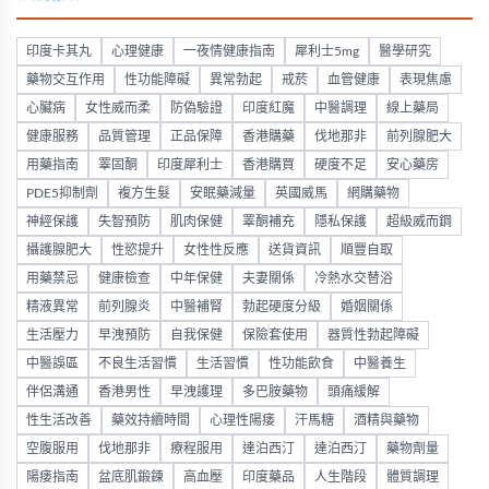
印度卡其丸
心理健康
一夜情健康指南
犀利士5mg
醫學研究
藥物交互作用
性功能障礙
異常勃起
戒菸
血管健康
表現焦慮
心臟病
女性威而柔
防偽驗證
印度紅魔
中醫調理
線上藥局
健康服務
品質管理
正品保障
香港購藥
伐地那非
前列腺肥大
用藥指南
睪固酮
印度犀利士
香港購買
硬度不足
安心藥房
PDE5抑制劑
複方生髮
安眠藥減量
英國威馬
網購藥物
神經保護
失智預防
肌肉保健
睪酮補充
隱私保護
超級威而鋼
攝護腺肥大
性慾提升
女性性反應
送貨資訊
順豐自取
用藥禁忌
健康檢查
中年保健
夫妻關係
冷熱水交替浴
精液異常
前列腺炎
中醫補腎
勃起硬度分級
婚姻關係
生活壓力
早洩預防
自我保健
保險套使用
器質性勃起障礙
中醫誤區
不良生活習慣
生活習慣
性功能飲食
中醫養生
伴侶溝通
香港男性
早洩護理
多巴胺藥物
頭痛緩解
性生活改善
藥效持續時間
心理性陽痿
汗馬糖
酒精與藥物
空腹服用
伐地那非
療程服用
達泊西汀
達泊西汀
藥物劑量
陽痿指南
盆底肌鍛鍊
高血壓
印度藥品
人生階段
體質調理