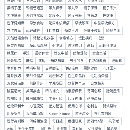
營養均衡
生理知識
前列腺健康
流產男人
習慣性流產
無精子症
輸精管阻塞
睾丸保養
睾丸炎
精子保養
精子品質
男性健康
外遇性陽痿
硬度不足
硬度等級
性高潮
性健康
性保健知識
早洩食物
泌尿系統疾病
早洩誤區
中醫早洩療方
穴位按摩
心理輔導
伴侶支持
預防早洩
性健康教育
陽痿自測
天然壯陽食物
勃起功能改善
食療偏方
慢性疾病
戒酒
器質性陽痿
糖尿病風險
假陽痿
陽痿成因
晨勃
心理性陽痿
糖尿病
手淫
長者保健
性交中斷
陰莖受傷
健康生活
體外射精
肝病
戒煙
預防陽痿
男性飲食
性功能改善
避孕套
生育能力
香港中醫
自然療法
便秘治療
腸道健康
心理因素
延時技巧
天然保健品
前戲技巧
性生活品質
性功能保健
液態威而鋼
無副作用
早洩成因
器質性早洩
日本藤素
陰莖增大
美國黑金
精力補充
攝護腺保養
德國必邦
壯陽產品
按需服用
紅魔威格拉
中藥壯陽
印度神油
延時產品
超級犀利士
心理疲勞
壓力管理
使用心得
必利吉
雙效藥物
用藥安全
果凍威而鋼
Super P-force
陽痿治療
性行為訓練
性行為訓練
海綿體治療
每日錠
癌症研究
第四代A酸
抗衰老
A醇
男性更年期
屈臣氏
狂脫期
青春痘
女性脫髮
學名藥