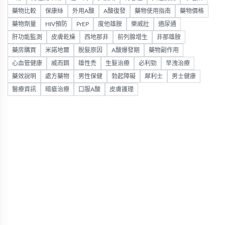
藥物比較
保康絲
外用A酸
A酸復發
藥物使用指南
藥物價格
藥物劑量
HIV預防
PrEP
度他雄胺
樂威壯
適尿通
肝功能監測
皮膚乾燥
西地那非
前列腺增生
非那雄胺
藥房購買
米諾地爾
脫髮原因
A酸爆發期
藥物副作用
心血管健康
威而鋼
雄性禿
生髮治療
必利勁
早洩治療
藥效說明
處方藥物
男性保健
勃起障礙
犀利士
男士健康
醫療資訊
暗瘡治療
口服A酸
皮膚護理