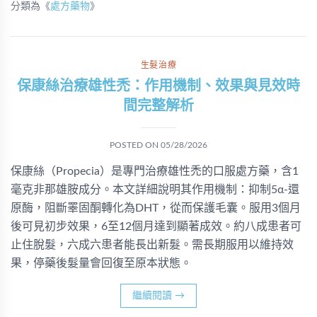
分類為《
處方藥物
》
生髮治療
保康絲治療雄性禿：作用機制、效果與見效時
間完整解析
POSTED ON
05/28/2026
保康絲（Propecia）是專門治療雄性禿的口服處方藥，含1
毫克非那雄胺成分。本文詳細說明其作用機制：抑制5α-還
原酶，阻斷睪固酮轉化為DHT，從而保護毛囊。服用3個月
後可見初步效果，6至12個月達到顯著成效。約八成患者可
止住脫髮，六成六患者能長出新髮。需長期服用以維持效
果，停藥後髮量會回復至原本狀態。
繼續閱讀
→