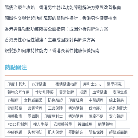
陽痿治療全攻略：香港男性勃起功能障礙解決方案與改善指南
間斷性交與勃起功能障礙的關聯性探討：香港男性健康指南
香港男性勃起功能障礙全面指南：成因分析與解決方案
香港男性心理性陽痿：主要成因探討與解決方案
銀髮族如何維持性能力？香港長者性健康保養指南
熱點關注
印度卡其丸
心理健康
一夜情健康指南
犀利士5mg
醫學研究
藥物交互作用
性功能障礙
異常勃起
戒菸
血管健康
表現焦慮
心臟病
女性威而柔
防偽驗證
印度紅魔
中醫調理
線上藥局
健康服務
品質管理
正品保障
香港購藥
伐地那非
前列腺肥大
用藥指南
睪固酮
印度犀利士
香港購買
硬度不足
安心藥房
PDE5抑制劑
複方生髮
安眠藥減量
英國威馬
網購藥物
神經保護
失智預防
肌肉保健
睪酮補充
隱私保護
超級威而鋼