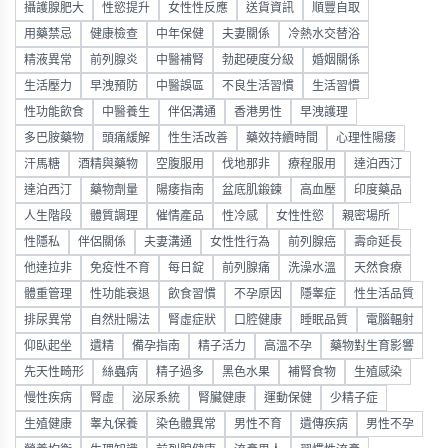
攝護腺肥大
性慾提升
女性性反應
送貨資訊
順豐自取
用藥禁忌
健康檢查
中年保健
夫妻關係
冷熱水交替浴
精液異常
前列腺炎
中醫補腎
勃起硬度分級
婚姻關係
生活壓力
早洩預防
中醫誤區
不良生活習慣
生活習慣
性功能飲食
中醫養生
伴侶溝通
香港男性
早洩護理
多巴胺藥物
頭痛緩解
性生活改善
藥效持續時間
心理性陽痿
汗馬糖
酒精與藥物
空腹服用
伐地那非
療程服用
達泊西汀
達泊西汀
藥物劑量
陽痿指南
盆底肌鍛鍊
高血壓
印度藥品
人生階段
體質調理
催情產品
性冷感
女性性慾
親密場所
性隱私
伴侶關係
夫妻溝通
女性性行為
前列腺癌
壽命延長
他達拉非
免疫性不育
每日錠
前列腺痛
洗澡水溫
天然食療
體重管理
性功能衰退
飲食習慣
不孕原因
隱睾症
性生活品質
排尿異常
自然壯陽法
腎虛症狀
口腔健康
睡眠品質
電腦輻射
仰臥起坐
遺精
備孕指南
精子活力
高溫不孕
藥物對生育影響
先天性畸形
絲蟲病
精子過多
黑色水果
補腎食物
生殖感染
慢性疾病
腎虛
泌尿系統
腎臟健康
運動保健
少精子症
生殖健康
睾丸保養
染色體異常
男性不育
遺傳疾病
男性不孕