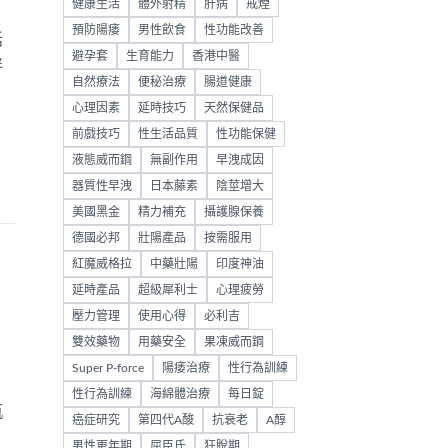
健康生活
體外射精
肝病
戒煙
預防陽痿
男性飲食
性功能改善
括
避孕套
生育能力
香港中醫
伴
自然療法
便秘治療
腸道健康
心理因素
延時技巧
天然保健品
前戲技巧
性生活品質
性功能保健
液態威而鋼
無副作用
早洩成因
器質性早洩
日本藤素
陰莖增大
美國黑金
精力補充
攝護腺保養
德國必邦
壯陽產品
按需服用
紅魔威格拉
中藥壯陽
印度神油
延時產品
超級犀利士
心理疲勞
壓力管理
使用心得
必利吉
雙效藥物
用藥安全
果凍威而鋼
Super P-force
陽痿治療
性行為訓練
性行為訓練
海綿體治療
每日錠
瓶
癌症研究
第四代A酸
抗衰老
A醇
男性更年期
屈臣氏
狂脫期