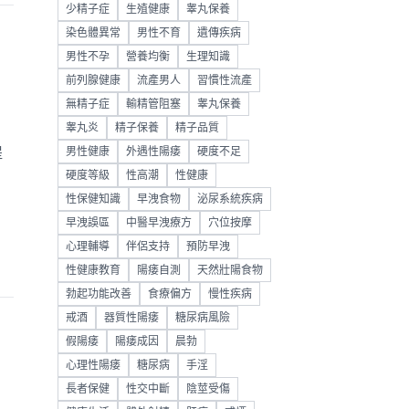
少精子症
生殖健康
睾丸保養
染色體異常
男性不育
遺傳疾病
男性不孕
營養均衡
生理知識
前列腺健康
流產男人
習慣性流產
無精子症
輸精管阻塞
睾丸保養
睾丸炎
精子保養
精子品質
提
男性健康
外遇性陽痿
硬度不足
硬度等級
性高潮
性健康
性保健知識
早洩食物
泌尿系統疾病
早洩誤區
中醫早洩療方
穴位按摩
心理輔導
伴侶支持
預防早洩
性健康教育
陽痿自測
天然壯陽食物
勃起功能改善
食療偏方
慢性疾病
戒酒
器質性陽痿
糖尿病風險
假陽痿
陽痿成因
晨勃
心理性陽痿
糖尿病
手淫
長者保健
性交中斷
陰莖受傷