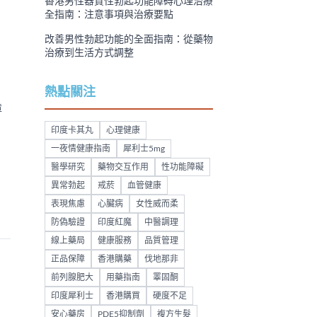
香港男性器質性勃起功能障碍心理治療
全指南：注意事項與治療要點
改善男性勃起功能的全面指南：從藥物
治療到生活方式調整
熱點關注
障
、
印度卡其丸
心理健康
一夜情健康指南
犀利士5mg
醫學研究
藥物交互作用
性功能障礙
異常勃起
戒菸
血管健康
表現焦慮
心臟病
女性威而柔
防偽驗證
印度紅魔
中醫調理
線上藥局
健康服務
品質管理
正品保障
香港購藥
伐地那非
前列腺肥大
用藥指南
睪固酮
印度犀利士
香港購買
硬度不足
安心藥房
PDE5抑制劑
複方生髮