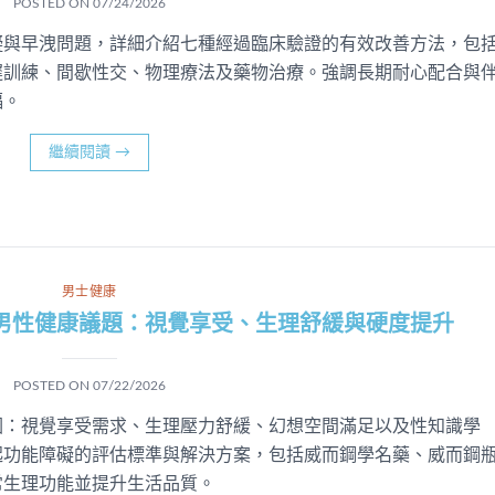
POSTED ON
07/24/2026
礙與早洩問題，詳細介紹七種經過臨床驗證的有效改善方法，包
遲訓練、間歇性交、物理療法及藥物治療。強調長期耐心配合與
福。
繼續閱讀
→
男士健康
男性健康議題：視覺享受、生理舒緩與硬度提升
POSTED ON
07/22/2026
因：視覺享受需求、生理壓力舒緩、幻想空間滿足以及性知識學
起功能障礙的評估標準與解決方案，包括威而鋼學名藥、威而鋼
常生理功能並提升生活品質。