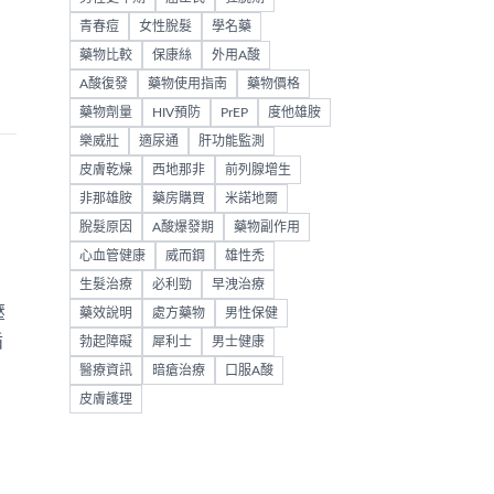
青春痘
女性脫髮
學名藥
藥物比較
保康絲
外用A酸
A酸復發
藥物使用指南
藥物價格
藥物劑量
HIV預防
PrEP
度他雄胺
樂威壯
適尿通
肝功能監測
皮膚乾燥
西地那非
前列腺增生
非那雄胺
藥房購買
米諾地爾
脫髮原因
A酸爆發期
藥物副作用
心血管健康
威而鋼
雄性禿
生髮治療
必利勁
早洩治療
壓
藥效說明
處方藥物
男性保健
循
勃起障礙
犀利士
男士健康
醫療資訊
暗瘡治療
口服A酸
皮膚護理