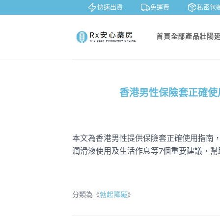
鑒賞
貨到付款
快速出貨
免運費
私密包裝
首頁
全部產品
壯陽
香港男性保險套正確使
本文為香港男性提供保險套正確使用指南
潤滑液使用及生活作息等7個重要建議，幫
分類為《
勃起障礙
》