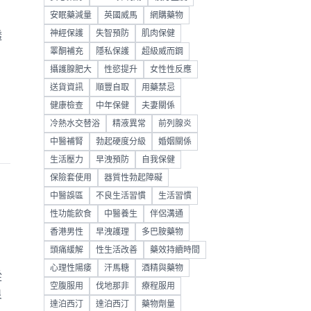
安眠藥減量
英國威馬
網購藥物
神經保護
失智預防
肌肉保健
透
睪酮補充
隱私保護
超級威而鋼
，
攝護腺肥大
性慾提升
女性性反應
送貨資訊
順豐自取
用藥禁忌
健康檢查
中年保健
夫妻關係
冷熱水交替浴
精液異常
前列腺炎
中醫補腎
勃起硬度分級
婚姻關係
生活壓力
早洩預防
自我保健
保險套使用
器質性勃起障礙
中醫誤區
不良生活習慣
生活習慣
性功能飲食
中醫養生
伴侶溝通
香港男性
早洩護理
多巴胺藥物
頭痛緩解
性生活改善
藥效持續時間
心理性陽痿
汗馬糖
酒精與藥物
從
空腹服用
伐地那非
療程服用
良
達泊西汀
達泊西汀
藥物劑量