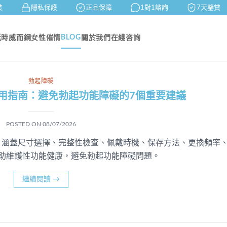
隱私保護
正品保障
1對1諮詢
7天鑒賞
BLOG
延時
威而鋼
女性催情
關於我們
在綫咨詢
勃起障礙
用指南：避免勃起功能障礙的7個重要建議
POSTED ON
08/07/2026
，涵蓋尺寸選擇、完整性檢查、佩戴時機、保存方法、更換頻率
助維護性功能健康，避免勃起功能障礙問題。
繼續閱讀
→