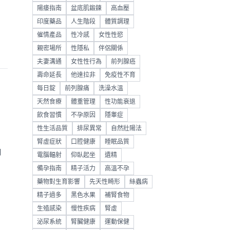
陽痿指南
盆底肌鍛鍊
高血壓
印度藥品
人生階段
體質調理
催情產品
性冷感
女性性慾
親密場所
性隱私
伴侶關係
夫妻溝通
女性性行為
前列腺癌
壽命延長
他達拉非
免疫性不育
每日錠
前列腺痛
洗澡水溫
天然食療
體重管理
性功能衰退
飲食習慣
不孕原因
隱睾症
性生活品質
排尿異常
自然壯陽法
腎虛症狀
口腔健康
睡眠品質
伯
電腦輻射
仰臥起坐
遺精
備孕指南
精子活力
高溫不孕
藥物對生育影響
先天性畸形
絲蟲病
精子過多
黑色水果
補腎食物
生殖感染
慢性疾病
腎虛
泌尿系統
腎臟健康
運動保健