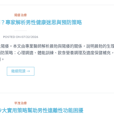
陽痿治療
痿？專家解析男性健康迷思與預防策略
POSTED ON
07/22/2026
上陽痿。本文由專業醫師解析晨勃與陽痿的關係，說明晨勃的生
預防策略：心理調適、體能訓練、飲食營養調理及適度保健補充
題。
繼續閱讀
→
早洩治療
9大實用策略幫助男性遠離性功能困擾