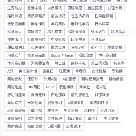
體外射精
肝病
戒煙
預防陽痿
男性飲食
性功能改善
避孕套
生育能力
香港中醫
自然療法
便秘治療
腸道健康
心理因素
延時技巧
天然保健品
前戲技巧
性生活品質
性功能保健
液態威而鋼
無副作用
早洩成因
器質性早洩
日本藤素
陰莖增大
美國黑金
精力補充
攝護腺保養
德國必邦
壯陽產品
按需服用
紅魔威格拉
中藥壯陽
印度神油
延時產品
超級犀利士
心理疲勞
壓力管理
使用心得
必利吉
雙效藥物
用藥安全
果凍威而鋼
Super P-force
陽痿治療
性行為訓練
性行為訓練
海綿體治療
每日錠
癌症研究
第四代A酸
抗衰老
A醇
男性更年期
屈臣氏
狂脫期
青春痘
女性脫髮
學名藥
藥物比較
保康絲
外用A酸
A酸復發
藥物使用指南
藥物價格
藥物劑量
HIV預防
PrEP
度他雄胺
樂威壯
適尿通
肝功能監測
皮膚乾燥
西地那非
前列腺增生
非那雄胺
藥房購買
米諾地爾
脫髮原因
A酸爆發期
藥物副作用
心血管健康
威而鋼
雄性禿
生髮治療
必利勁
早洩治療
藥效說明
處方藥物
男性保健
勃起障礙
犀利士
男士健康
醫療資訊
暗瘡治療
口服A酸
皮膚護理