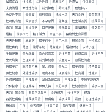
催情產品
性冷感
女性性慾
親密場所
性隱私
伴侶關係
夫妻溝通
女性性行為
前列腺癌
壽命延長
他達拉非
免疫性不育
每日錠
前列腺痛
洗澡水溫
天然食療
體重管理
性功能衰退
飲食習慣
不孕原因
隱睾症
性生活品質
排尿異常
自然壯陽法
腎虛症狀
口腔健康
睡眠品質
電腦輻射
仰臥起坐
遺精
備孕指南
精子活力
高溫不孕
藥物對生育影響
先天性畸形
絲蟲病
精子過多
黑色水果
補腎食物
生殖感染
慢性疾病
腎虛
泌尿系統
腎臟健康
運動保健
少精子症
生殖健康
睾丸保養
染色體異常
男性不育
遺傳疾病
男性不孕
營養均衡
生理知識
前列腺健康
流產男人
習慣性流產
無精子症
輸精管阻塞
睾丸保養
睾丸炎
精子保養
精子品質
男性健康
外遇性陽痿
硬度不足
硬度等級
性高潮
性健康
性保健知識
早洩食物
泌尿系統疾病
早洩誤區
中醫早洩療方
穴位按摩
心理輔導
伴侶支持
預防早洩
性健康教育
陽痿自測
天然壯陽食物
勃起功能改善
食療偏方
慢性疾病
戒酒
器質性陽痿
糖尿病風險
假陽痿
陽痿成因
晨勃
心理性陽痿
糖尿病
手淫
長者保健
性交中斷
陰莖受傷
健康生活