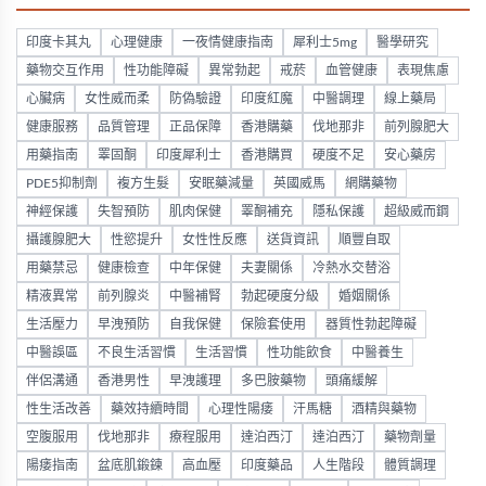
印度卡其丸
心理健康
一夜情健康指南
犀利士5mg
醫學研究
藥物交互作用
性功能障礙
異常勃起
戒菸
血管健康
表現焦慮
心臟病
女性威而柔
防偽驗證
印度紅魔
中醫調理
線上藥局
健康服務
品質管理
正品保障
香港購藥
伐地那非
前列腺肥大
用藥指南
睪固酮
印度犀利士
香港購買
硬度不足
安心藥房
PDE5抑制劑
複方生髮
安眠藥減量
英國威馬
網購藥物
神經保護
失智預防
肌肉保健
睪酮補充
隱私保護
超級威而鋼
攝護腺肥大
性慾提升
女性性反應
送貨資訊
順豐自取
用藥禁忌
健康檢查
中年保健
夫妻關係
冷熱水交替浴
精液異常
前列腺炎
中醫補腎
勃起硬度分級
婚姻關係
生活壓力
早洩預防
自我保健
保險套使用
器質性勃起障礙
中醫誤區
不良生活習慣
生活習慣
性功能飲食
中醫養生
伴侶溝通
香港男性
早洩護理
多巴胺藥物
頭痛緩解
性生活改善
藥效持續時間
心理性陽痿
汗馬糖
酒精與藥物
空腹服用
伐地那非
療程服用
達泊西汀
達泊西汀
藥物劑量
陽痿指南
盆底肌鍛鍊
高血壓
印度藥品
人生階段
體質調理