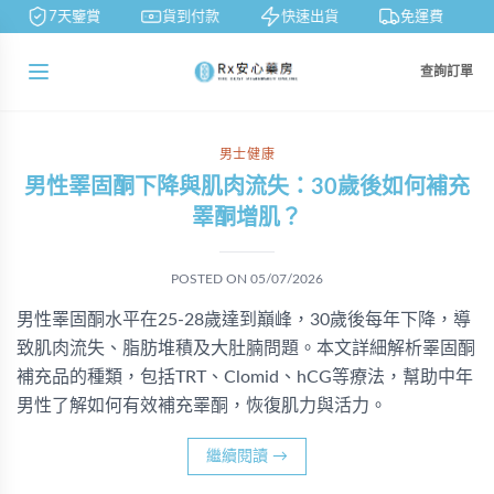
7天鑒賞
貨到付款
快速出貨
免運費
查詢訂單
男士健康
男性睪固酮下降與肌肉流失：30歲後如何補充
睪酮增肌？
POSTED ON
05/07/2026
男性睪固酮水平在25-28歲達到巔峰，30歲後每年下降，導
致肌肉流失、脂肪堆積及大肚腩問題。本文詳細解析睪固酮
補充品的種類，包括TRT、Clomid、hCG等療法，幫助中年
男性了解如何有效補充睪酮，恢復肌力與活力。
繼續閱讀
→