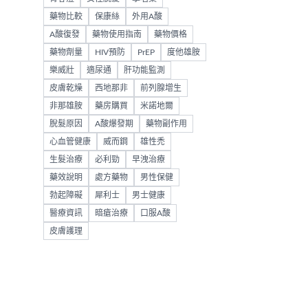
藥物比較
保康絲
外用A酸
A酸復發
藥物使用指南
藥物價格
藥物劑量
HIV預防
PrEP
度他雄胺
樂威壯
適尿通
肝功能監測
皮膚乾燥
西地那非
前列腺增生
非那雄胺
藥房購買
米諾地爾
脫髮原因
A酸爆發期
藥物副作用
心血管健康
威而鋼
雄性禿
生髮治療
必利勁
早洩治療
藥效說明
處方藥物
男性保健
勃起障礙
犀利士
男士健康
醫療資訊
暗瘡治療
口服A酸
皮膚護理