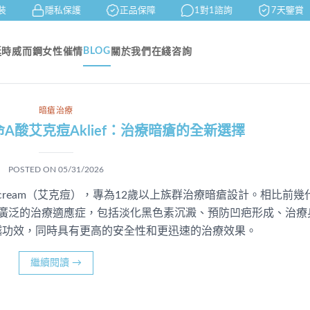
隱私保護
正品保障
1對1諮詢
7天鑒賞
BLOG
延時
威而鋼
女性催情
關於我們
在綫咨詢
暗瘡治療
A酸艾克痘Aklief：治療暗瘡的全新選擇
POSTED ON
05/31/2026
f cream（艾克痘），專為12歲以上族群治療暗瘡設計。相比前幾
、更廣泛的治療適應症，包括淡化黑色素沉澱、預防凹疤形成、治療
越功效，同時具有更高的安全性和更迅速的治療效果。
繼續閱讀
→