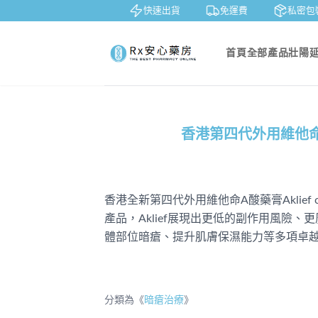
鑒賞
貨到付款
快速出貨
免運費
私密包裝
首頁
全部產品
壯陽
香港第四代外用維他命
香港全新第四代外用維他命A酸藥膏Aklie
產品，Aklief展現出更低的副作用風險
體部位暗瘡、提升肌膚保濕能力等多項卓
分類為《
暗瘡治療
》