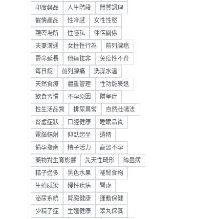
，
印度藥品
人生階段
體質調理
催情產品
性冷感
女性性慾
親密場所
性隱私
伴侶關係
夫妻溝通
女性性行為
前列腺癌
壽命延長
他達拉非
免疫性不育
每日錠
前列腺痛
洗澡水溫
天然食療
體重管理
性功能衰退
飲食習慣
不孕原因
隱睾症
性生活品質
排尿異常
自然壯陽法
腎虛症狀
口腔健康
睡眠品質
電腦輻射
仰臥起坐
遺精
備孕指南
精子活力
高溫不孕
藥物對生育影響
先天性畸形
絲蟲病
精子過多
黑色水果
補腎食物
生殖感染
慢性疾病
腎虛
泌尿系統
腎臟健康
運動保健
少精子症
生殖健康
睾丸保養