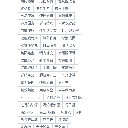
預防陽痿
男性飲食
性功能改善
避孕套
生育能力
香港中醫
自然療法
便秘治療
腸道健康
心理因素
延時技巧
天然保健品
前戲技巧
性生活品質
性功能保健
液態威而鋼
無副作用
早洩成因
器質性早洩
日本藤素
陰莖增大
美國黑金
精力補充
攝護腺保養
德國必邦
壯陽產品
按需服用
紅魔威格拉
中藥壯陽
印度神油
延時產品
超級犀利士
心理疲勞
壓力管理
使用心得
必利吉
雙效藥物
用藥安全
果凍威而鋼
Super P-force
陽痿治療
性行為訓練
性行為訓練
海綿體治療
每日錠
癌症研究
第四代A酸
抗衰老
A醇
男性更年期
屈臣氏
狂脫期
青春痘
女性脫髮
學名藥