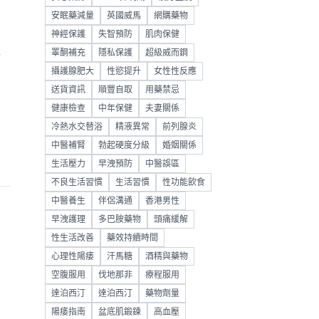
安眠藥減量
英國威馬
網購藥物
神經保護
失智預防
肌肉保健
睪酮補充
隱私保護
超級威而鋼
研
攝護腺肥大
性慾提升
女性性反應
送貨資訊
順豐自取
用藥禁忌
健康檢查
中年保健
夫妻關係
冷熱水交替浴
精液異常
前列腺炎
中醫補腎
勃起硬度分級
婚姻關係
生活壓力
早洩預防
中醫誤區
不良生活習慣
生活習慣
性功能飲食
中醫養生
伴侶溝通
香港男性
早洩護理
多巴胺藥物
頭痛緩解
性生活改善
藥效持續時間
心理性陽痿
汗馬糖
酒精與藥物
空腹服用
伐地那非
療程服用
達泊西汀
達泊西汀
藥物劑量
陽痿指南
盆底肌鍛鍊
高血壓