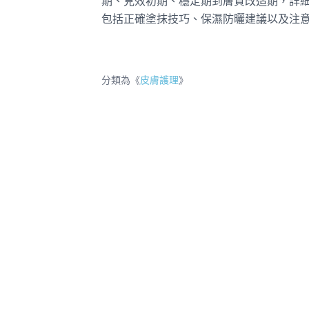
期、見效初期、穩定期到膚質改造期，詳
包括正確塗抹技巧、保濕防曬建議以及注
分類為《
皮膚護理
》