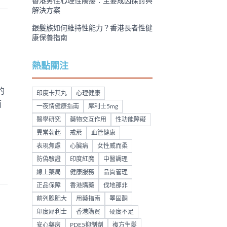
香港男性心理性陽痿：主要成因探討與
解決方案
銀髮族如何維持性能力？香港長者性健
康保養指南
熱點關注
的
印度卡其丸
心理健康
面
一夜情健康指南
犀利士5mg
醫學研究
藥物交互作用
性功能障礙
異常勃起
戒菸
血管健康
表現焦慮
心臟病
女性威而柔
防偽驗證
印度紅魔
中醫調理
線上藥局
健康服務
品質管理
正品保障
香港購藥
伐地那非
前列腺肥大
用藥指南
睪固酮
印度犀利士
香港購買
硬度不足
安心藥房
PDE5抑制劑
複方生髮