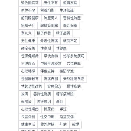
染色體異常
男性不育
遺傳疾病
男性不孕
營養均衡
生理知識
前列腺健康
流產男人
習慣性流產
無精子症
輸精管阻塞
睾丸保養
睾丸炎
精子保養
精子品質
男性健康
外遇性陽痿
硬度不足
硬度等級
性高潮
性健康
性保健知識
早洩食物
泌尿系統疾病
早洩誤區
中醫早洩療方
穴位按摩
心理輔導
伴侶支持
預防早洩
性健康教育
陽痿自測
天然壯陽食物
勃起功能改善
食療偏方
慢性疾病
戒酒
器質性陽痿
糖尿病風險
假陽痿
陽痿成因
晨勃
心理性陽痿
糖尿病
手淫
長者保健
性交中斷
陰莖受傷
健康生活
體外射精
肝病
戒煙