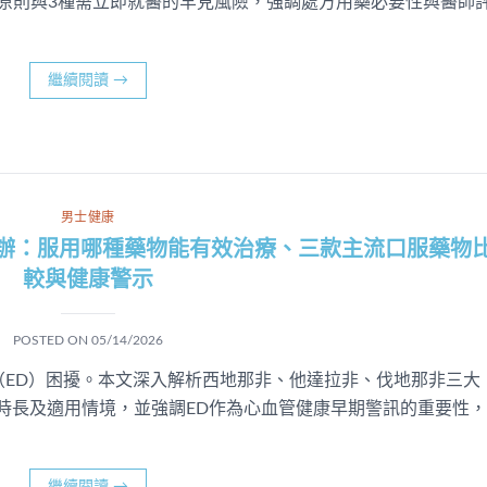
原則與3種需立即就醫的罕見風險，強調處方用藥必要性與醫師
繼續閱讀
→
男士健康
麽辦：服用哪種藥物能有效治療、三款主流口服藥物
較與健康警示
POSTED ON
05/14/2026
（ED）困擾。本文深入解析西地那非、他達拉非、伐地那非三大
續時長及適用情境，並強調ED作為心血管健康早期警訊的重要性，