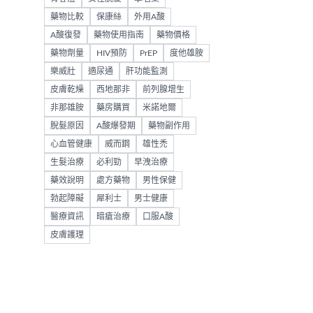
藥物比較
保康絲
外用A酸
A酸復發
藥物使用指南
藥物價格
藥物劑量
HIV預防
PrEP
度他雄胺
樂威壯
適尿通
肝功能監測
皮膚乾燥
西地那非
前列腺增生
非那雄胺
藥房購買
米諾地爾
脫髮原因
A酸爆發期
藥物副作用
心血管健康
威而鋼
雄性禿
生髮治療
必利勁
早洩治療
藥效說明
處方藥物
男性保健
勃起障礙
犀利士
男士健康
醫療資訊
暗瘡治療
口服A酸
皮膚護理