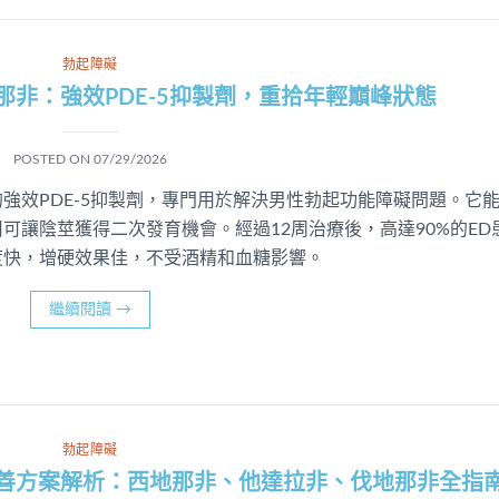
勃起障礙
0伐地那非：強效PDE-5抑製劑，重拾年輕巔峰狀態
POSTED ON
07/29/2026
橙色的強效PDE-5抑製劑，專門用於解決男性勃起功能障礙問題。它
可讓陰莖獲得二次發育機會。經過12周治療後，高達90%的ED
度快，增硬效果佳，不受酒精和血糖影響。
繼續閱讀
→
勃起障礙
改善方案解析：西地那非、他達拉非、伐地那非全指