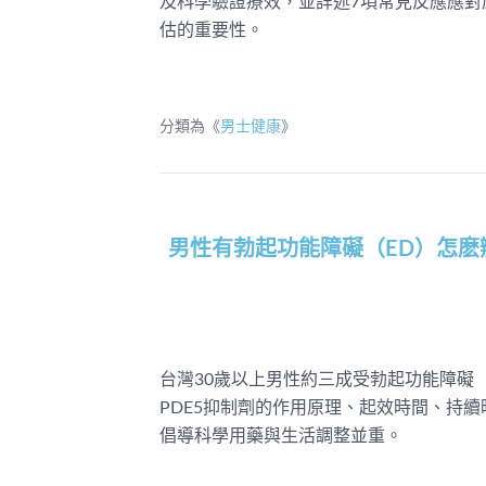
及科學驗證療效，並詳述7項常見反應應對
估的重要性。
分類為《
男士健康
》
男性有勃起功能障礙（ED）怎
台灣30歲以上男性約三成受勃起功能障礙
PDE5抑制劑的作用原理、起效時間、持
倡導科學用藥與生活調整並重。