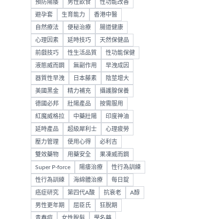
預防陽痿
男性飲食
性功能改善
避孕套
生育能力
香港中醫
自然療法
便秘治療
腸道健康
心理因素
延時技巧
天然保健品
前戲技巧
性生活品質
性功能保健
液態威而鋼
無副作用
早洩成因
器質性早洩
日本藤素
陰莖增大
美國黑金
精力補充
攝護腺保養
德國必邦
壯陽產品
按需服用
紅魔威格拉
中藥壯陽
印度神油
延時產品
超級犀利士
心理疲勞
壓力管理
使用心得
必利吉
雙效藥物
用藥安全
果凍威而鋼
Super P-force
陽痿治療
性行為訓練
性行為訓練
海綿體治療
每日錠
癌症研究
第四代A酸
抗衰老
A醇
男性更年期
屈臣氏
狂脫期
青春痘
女性脫髮
學名藥