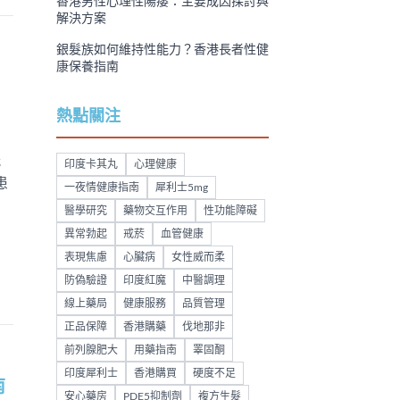
香港男性心理性陽痿：主要成因探討與
解決方案
銀髮族如何維持性能力？香港長者性健
康保養指南
熱點關注
能
印度卡其丸
心理健康
患
一夜情健康指南
犀利士5mg
醫學研究
藥物交互作用
性功能障礙
異常勃起
戒菸
血管健康
表現焦慮
心臟病
女性威而柔
防偽驗證
印度紅魔
中醫調理
線上藥局
健康服務
品質管理
正品保障
香港購藥
伐地那非
前列腺肥大
用藥指南
睪固酮
印度犀利士
香港購買
硬度不足
南
安心藥房
PDE5抑制劑
複方生髮