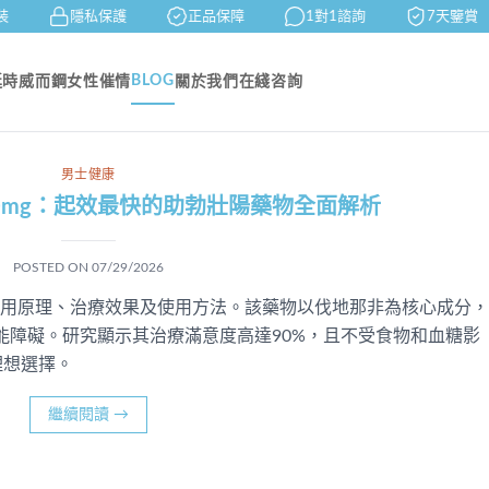
隱私保護
正品保障
1對1諮詢
7天鑒賞
BLOG
延時
威而鋼
女性催情
關於我們
在綫咨詢
男士健康
il-20mg：起效最快的助勃壯陽藥物全面解析
POSTED ON
07/29/2026
mg 的作用原理、治療效果及使用方法。該藥物以伐地那非為核心成分，
起功能障礙。研究顯示其治療滿意度高達90%，且不受食物和血糖影
理想選擇。
繼續閱讀
→