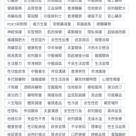
心臟病
女性威而柔
防偽驗證
印度紅魔
中醫調理
線上藥局
健康服務
品質管理
正品保障
香港購藥
伐地那非
前列腺肥大
用藥指南
睪固酮
印度犀利士
香港購買
硬度不足
安心藥房
PDE5抑制劑
複方生髮
安眠藥減量
英國威馬
網購藥物
神經保護
失智預防
肌肉保健
睪酮補充
隱私保護
超級威而鋼
攝護腺肥大
性慾提升
女性性反應
送貨資訊
順豐自取
用藥禁忌
健康檢查
中年保健
夫妻關係
冷熱水交替浴
精液異常
前列腺炎
中醫補腎
勃起硬度分級
婚姻關係
生活壓力
早洩預防
中醫誤區
不良生活習慣
生活習慣
性功能飲食
中醫養生
伴侶溝通
香港男性
早洩護理
多巴胺藥物
頭痛緩解
性生活改善
藥效持續時間
心理性陽痿
汗馬糖
酒精與藥物
空腹服用
伐地那非
療程服用
達泊西汀
達泊西汀
藥物劑量
陽痿指南
盆底肌鍛鍊
高血壓
印度藥品
人生階段
體質調理
催情產品
性冷感
女性性慾
親密場所
性隱私
伴侶關係
夫妻溝通
女性性行為
前列腺癌
壽命延長
他達拉非
免疫性不育
每日錠
前列腺痛
洗澡水溫
天然食療
體重管理
性功能衰退
飲食習慣
不孕原因
隱睾症
性生活品質
排尿異常
自然壯陽法
腎虛症狀
口腔健康
睡眠品質
電腦輻射