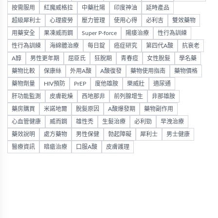
按需服用
紅魔威格拉
中藥壯陽
印度神油
延時產品
超級犀利士
心理疲勞
壓力管理
使用心得
必利吉
雙效藥物
用藥安全
果凍威而鋼
Super P-force
陽痿治療
性行為訓練
性行為訓練
海綿體治療
每日錠
癌症研究
第四代A酸
抗衰老
A醇
男性更年期
屈臣氏
狂脫期
青春痘
女性脫髮
學名藥
藥物比較
保康絲
外用A酸
A酸復發
藥物使用指南
藥物價格
藥物劑量
HIV預防
PrEP
度他雄胺
樂威壯
適尿通
肝功能監測
皮膚乾燥
西地那非
前列腺增生
非那雄胺
藥房購買
米諾地爾
脫髮原因
A酸爆發期
藥物副作用
心血管健康
威而鋼
雄性禿
生髮治療
必利勁
早洩治療
藥效說明
處方藥物
男性保健
勃起障礙
犀利士
男士健康
醫療資訊
暗瘡治療
口服A酸
皮膚護理