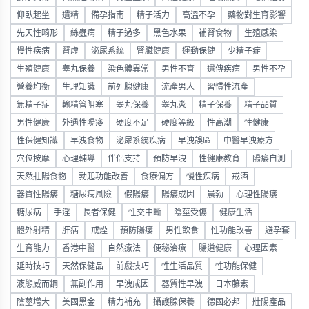
仰臥起坐
遺精
備孕指南
精子活力
高溫不孕
藥物對生育影響
先天性畸形
絲蟲病
精子過多
黑色水果
補腎食物
生殖感染
慢性疾病
腎虛
泌尿系統
腎臟健康
運動保健
少精子症
生殖健康
睾丸保養
染色體異常
男性不育
遺傳疾病
男性不孕
營養均衡
生理知識
前列腺健康
流產男人
習慣性流產
無精子症
輸精管阻塞
睾丸保養
睾丸炎
精子保養
精子品質
男性健康
外遇性陽痿
硬度不足
硬度等級
性高潮
性健康
性保健知識
早洩食物
泌尿系統疾病
早洩誤區
中醫早洩療方
穴位按摩
心理輔導
伴侶支持
預防早洩
性健康教育
陽痿自測
天然壯陽食物
勃起功能改善
食療偏方
慢性疾病
戒酒
器質性陽痿
糖尿病風險
假陽痿
陽痿成因
晨勃
心理性陽痿
糖尿病
手淫
長者保健
性交中斷
陰莖受傷
健康生活
體外射精
肝病
戒煙
預防陽痿
男性飲食
性功能改善
避孕套
生育能力
香港中醫
自然療法
便秘治療
腸道健康
心理因素
延時技巧
天然保健品
前戲技巧
性生活品質
性功能保健
液態威而鋼
無副作用
早洩成因
器質性早洩
日本藤素
陰莖增大
美國黑金
精力補充
攝護腺保養
德國必邦
壯陽產品