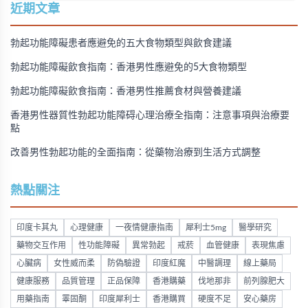
購買方法，並提供真實用戶經驗分享。
近期文章
勃起功能障礙患者應避免的五大食物類型與飲食建議
勃起功能障礙飲食指南：香港男性應避免的5大食物類型
勃起功能障礙飲食指南：香港男性推薦食材與營養建議
香港男性器質性勃起功能障碍心理治療全指南：注意事項與治療要
點
改善男性勃起功能的全面指南：從藥物治療到生活方式調整
熱點關注
印度卡其丸
心理健康
一夜情健康指南
犀利士5mg
醫學研究
藥物交互作用
性功能障礙
異常勃起
戒菸
血管健康
表現焦慮
心臟病
女性威而柔
防偽驗證
印度紅魔
中醫調理
線上藥局
健康服務
品質管理
正品保障
香港購藥
伐地那非
前列腺肥大
用藥指南
睪固酮
印度犀利士
香港購買
硬度不足
安心藥房