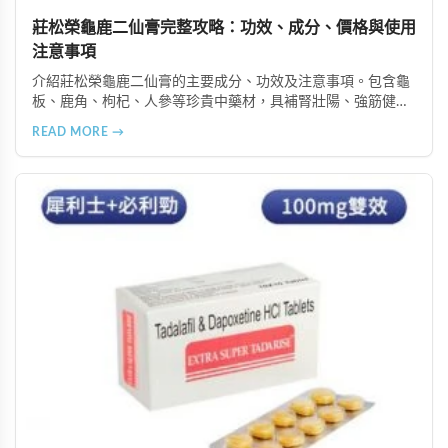
莊松榮龜鹿二仙膏完整攻略：功效、成分、價格與使用
注意事項
介紹莊松榮龜鹿二仙膏的主要成分、功效及注意事項。包含龜
板、鹿角、枸杞、人參等珍貴中藥材，具補腎壯陽、強筋健
骨、提振體力等潛在作用。提醒腎病患者需謹慎使用，市場售
READ MORE →
價約 NT$12,500-12,800。