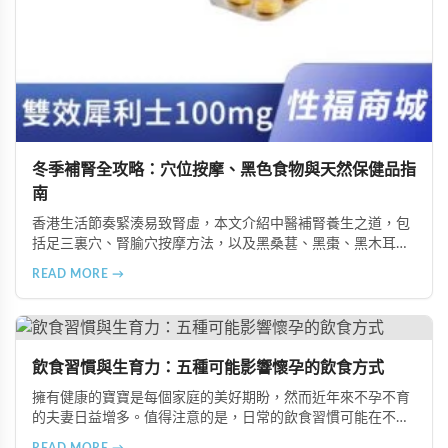
冬季補腎全攻略：穴位按摩、黑色食物與天然保健品指
南
香港生活節奏緊湊易致腎虛，本文介紹中醫補腎養生之道，包
括足三裏穴、腎腧穴按摩方法，以及黑桑葚、黑棗、黑木耳等
黑色食物的食療功效，並推薦 Candy B+ Complex 等天然保健
READ MORE →
品，助您冬季有效補腎強身。
飲食習慣與生育力：五種可能影響懷孕的飲食方式
擁有健康的寶寶是每個家庭的美好期盼，然而近年來不孕不育
的夫妻日益增多。值得注意的是，日常的飲食習慣可能在不知
不覺中影響著生育能力。本文將介紹五種可能導致不孕的不良