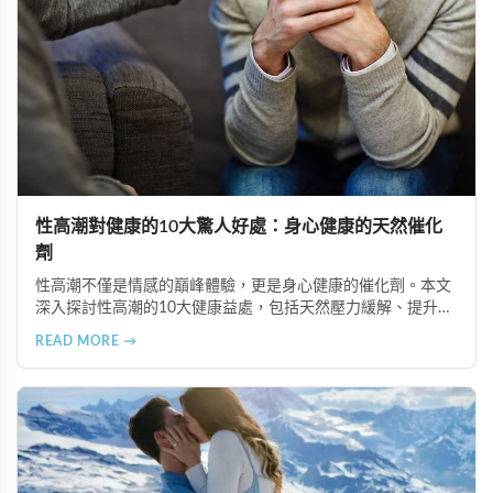
性高潮對健康的10大驚人好處：身心健康的天然催化
劑
性高潮不僅是情感的巔峰體驗，更是身心健康的催化劑。本文
深入探討性高潮的10大健康益處，包括天然壓力緩解、提升睡
眠品質、增強免疫力、改善抑鬱情緒、提升嗅覺敏感度、強健
READ MORE →
肌肉、天然止痛、促進血液循環、有助體重管理以及建立親密
情感連結。