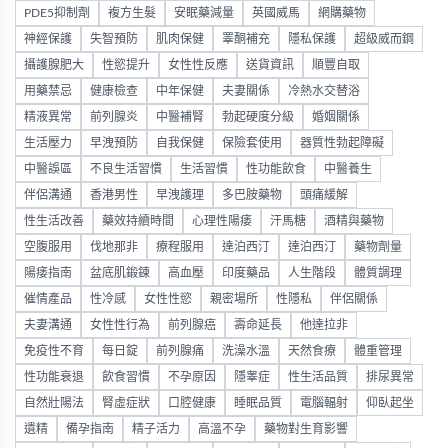
PDE5抑制劑
複方生髮
安眠藥減量
英國威馬
網購藥物
神經保護
失智預防
肌肉保健
睪酮補充
隱私保護
超級威而鋼
攝護腺肥大
性慾提升
女性性反應
送貨資訊
順豐自取
用藥禁忌
健康檢查
中年保健
夫妻關係
冷熱水交替浴
精液異常
前列腺炎
中醫補腎
勃起硬度分級
婚姻關係
生活壓力
早洩預防
自我保健
保險套使用
器質性勃起障礙
中醫誤區
不良生活習慣
生活習慣
性功能飲食
中醫養生
伴侶溝通
香港男性
早洩護理
多巴胺藥物
頭痛緩解
性生活改善
藥效持續時間
心理性陽痿
汗馬糖
酒精與藥物
空腹服用
伐地那非
療程服用
達泊西汀
達泊西汀
藥物劑量
陽痿指南
盆底肌鍛鍊
高血壓
印度藥品
人生階段
體質調理
催情產品
性冷感
女性性慾
親密場所
性隱私
伴侶關係
夫妻溝通
女性性行為
前列腺癌
壽命延長
他達拉非
免疫性不育
每日錠
前列腺痛
洗澡水溫
天然食療
體重管理
性功能衰退
飲食習慣
不孕原因
隱睾症
性生活品質
排尿異常
自然壯陽法
腎虛症狀
口腔健康
睡眠品質
電腦輻射
仰臥起坐
遺精
備孕指南
精子活力
高溫不孕
藥物對生育影響