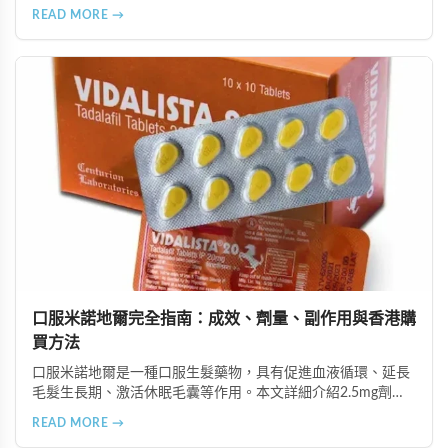
由資深執業藥師專業審核，採用隱密包裝配送，支持貨到付款
READ MORE →
等多種支付方式，保護客戶隱私。
口服米諾地爾完全指南：成效、劑量、副作用與香港購
買方法
口服米諾地爾是一種口服生髮藥物，具有促進血液循環、延長
毛髮生長期、激活休眠毛囊等作用。本文詳細介紹2.5mg劑量
的使用成效、劑量建議、可能的副作用（如多毛症狀、心跳加
READ MORE →
速等），以及在香港透過醫師處方、註冊藥房、萬寧等管道的