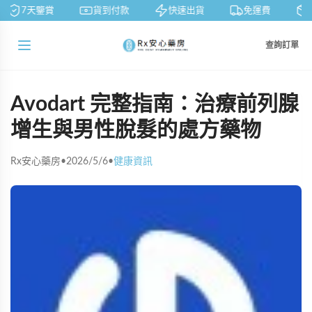
7天鑒賞
貨到付款
快速出貨
免運費
私
查詢訂單
Avodart 完整指南：治療前列腺
增生與男性脫髮的處方藥物
Rx安心藥房
•
2026/5/6
•
健康資訊