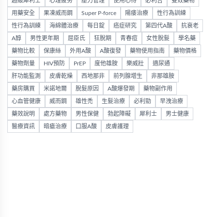
超級犀利士
心理疲勞
壓力管理
使用心得
必利吉
雙效藥物
用藥安全
果凍威而鋼
Super P-force
陽痿治療
性行為訓練
性行為訓練
海綿體治療
每日錠
癌症研究
第四代A酸
抗衰老
A醇
男性更年期
屈臣氏
狂脫期
青春痘
女性脫髮
學名藥
藥物比較
保康絲
外用A酸
A酸復發
藥物使用指南
藥物價格
藥物劑量
HIV預防
PrEP
度他雄胺
樂威壯
適尿通
肝功能監測
皮膚乾燥
西地那非
前列腺增生
非那雄胺
藥房購買
米諾地爾
脫髮原因
A酸爆發期
藥物副作用
心血管健康
威而鋼
雄性禿
生髮治療
必利勁
早洩治療
藥效說明
處方藥物
男性保健
勃起障礙
犀利士
男士健康
醫療資訊
暗瘡治療
口服A酸
皮膚護理