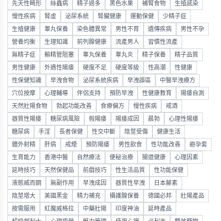
先天性畸形
絲蟲病
精子過多
黑色水果
補腎食物
生殖感染
慢性疾病
腎虛
泌尿系統
腎臟健康
運動保健
少精子症
生殖健康
睾丸保養
染色體異常
男性不育
遺傳疾病
男性不孕
營養均衡
生理知識
前列腺健康
流產男人
習慣性流產
無精子症
輸精管阻塞
睾丸保養
睾丸炎
精子保養
精子品質
男性健康
外遇性陽痿
硬度不足
硬度等級
性高潮
性健康
性保健知識
早洩食物
泌尿系統疾病
早洩誤區
中醫早洩療方
穴位按摩
心理輔導
伴侶支持
預防早洩
性健康教育
陽痿自測
天然壯陽食物
勃起功能改善
食療偏方
慢性疾病
戒酒
器質性陽痿
糖尿病風險
假陽痿
陽痿成因
晨勃
心理性陽痿
糖尿病
手淫
長者保健
性交中斷
陰莖受傷
健康生活
體外射精
肝病
戒煙
預防陽痿
男性飲食
性功能改善
避孕套
生育能力
香港中醫
自然療法
便秘治療
腸道健康
心理因素
延時技巧
天然保健品
前戲技巧
性生活品質
性功能保健
液態威而鋼
無副作用
早洩成因
器質性早洩
日本藤素
陰莖增大
美國黑金
精力補充
攝護腺保養
德國必邦
壯陽產品
按需服用
紅魔威格拉
中藥壯陽
印度神油
延時產品