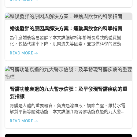
READ MORE →
飲食習慣，包括忽略早餐、過量食用冰冷食物、加工熟食的潛
在風險、長期素食的營養失衡，以及高油脂高蛋白飲食的負
擔，幫助準備懷孕的夫妻提升受孕機率。
婚後發胖的原因與解決方案：運動與飲食的科學指南
為什麼婚後容易發胖？本文詳細解析年齡增長導致的體質變
化，包括代謝率下降、肌肉流失等因素，並提供科學的運動與
飲食建議，幫助您有效預防肥胖、維持健康體態。
READ MORE →
腎髒功能衰退的九大警示信號：及早發現腎髒疾病的重
要指標
腎髒是人體的重要器官，負責過濾血液、調節血壓、維持水電
解質平衡等關鍵功能。本文詳細介紹腎髒功能衰退的九大警示
信號，包括身體浮腫、血壓升高、排尿量異常、尿液檢驗指標
READ MORE →
異常、怕冷手腳冰涼、頭暈目眩伴隨睡眠障礙、腰部痠痛、排
便困難以及頭暈伴隨耳鳴等症狀，幫助您及早發現腎髒疾病的
跡象，儘快就醫檢查。