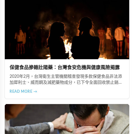
保健食品摻雜壯陽藥：台灣食安危機與健康風險揭露
2020年2月，台灣衛生主管機關稽查發現多款保健食品非法添
加犀利士、威而鋼及減肥藥物成分，已下令全面回收禁止銷
售。本文深入分析非法添加壯陽藥物的健康危害，包含真實死
READ MORE →
亡案例，並呼籲民眾透過合法管道購藥，切勿聽信偏方。