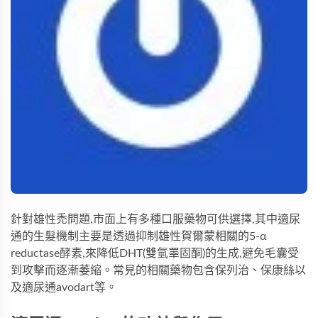
針對雄性禿問題,市面上有多種口服藥物可供選擇,其中適尿
通的生髮機制主要是透過抑制雄性賀爾蒙相關的5-α
reductase酵素,來降低DHT(雙氫睪固酮)的生成,避免毛囊受
到攻擊而逐漸萎縮。常見的相關藥物包含保列治、保康絲以
及適尿通avodart等。