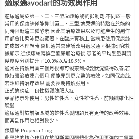
適尿通avodart的功效與作用
適尿通屬於第一、二、三型5α還原酶的抑制劑,不同於一般
常用的保康絲僅能抑制第二、三型,適尿通的特點在於能夠
同時阻斷這三種酵素,因此其治療效果以及可能產生的副作
用都會比柔沛更為顯著。在臨床實務上,當病患使用保康絲
的成效不理想時,醫師通常會建議改用適尿通。根據研究數
據顯示,從保康絲轉換至適尿通治療後,患者的平均髮量與頭
髮厚度分別提升了10.3%以及18.9%。
通常在持續用藥三個月後即可觀察到掉髮狀況獲得改善,若
能持續治療達六個月,便能見到更完整的療效。如同保康絲,
若想維持治疗效果,需要長期持續服用。
正式適應症：良性攝護腺肥大症
藥品標示外使用：男性雄性禿、女性雄性禿、前額纖維化性
脫髮
適尿通對於前額區域的雄性禿髮問題具有更佳的改善效果,
而其副作用也相對較少。
保康絲 Propecia 1 mg
此藥物的核心作用在於阻斷睪固酮轉化為作用更強的二氫睪