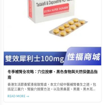
冬季補腎全攻略：穴位按摩、黑色食物與天然保健品指
南
香港生活節奏緊湊易致腎虛，本文介紹中醫補腎養生之道，包
括足三裏穴、腎腧穴按摩方法，以及黑桑葚、黑棗、黑木耳等
黑色食物的食療功效，並推薦 Candy B+ Complex 等天然保健
READ MORE →
品，助您冬季有效補腎強身。