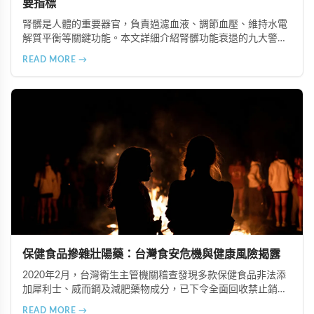
要指標
腎髒是人體的重要器官，負責過濾血液、調節血壓、維持水電
解質平衡等關鍵功能。本文詳細介紹腎髒功能衰退的九大警示
信號，包括身體浮腫、血壓升高、排尿量異常、尿液檢驗指標
READ MORE →
異常、怕冷手腳冰涼、頭暈目眩伴隨睡眠障礙、腰部痠痛、排
便困難以及頭暈伴隨耳鳴等症狀，幫助您及早發現腎髒疾病的
跡象，儘快就醫檢查。
保健食品摻雜壯陽藥：台灣食安危機與健康風險揭露
2020年2月，台灣衛生主管機關稽查發現多款保健食品非法添
加犀利士、威而鋼及減肥藥物成分，已下令全面回收禁止銷
售。本文深入分析非法添加壯陽藥物的健康危害，包含真實死
READ MORE →