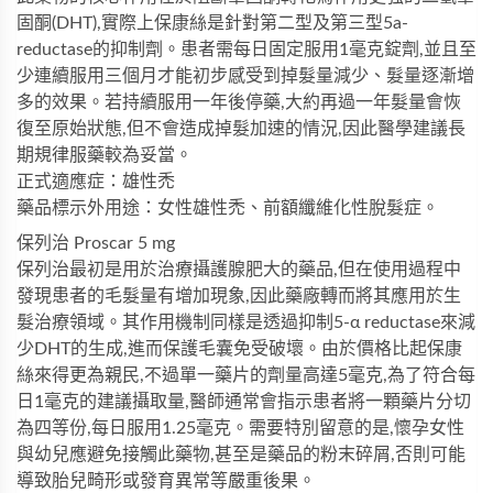
固酮(DHT),實際上保康絲是針對第二型及第三型5a-
reductase的抑制劑。患者需每日固定服用1毫克錠劑,並且至
少連續服用三個月才能初步感受到掉髮量減少、髮量逐漸增
多的效果。若持續服用一年後停藥,大約再過一年髮量會恢
復至原始狀態,但不會造成掉髮加速的情況,因此醫學建議長
期規律服藥較為妥當。
正式適應症：雄性禿
藥品標示外用途：女性雄性禿、前額纖維化性脫髮症。
保列治 Proscar 5 mg
保列治最初是用於治療攝護腺肥大的藥品,但在使用過程中
發現患者的毛髮量有增加現象,因此藥廠轉而將其應用於生
髮治療領域。其作用機制同樣是透過抑制5-α reductase來減
少DHT的生成,進而保護毛囊免受破壞。由於價格比起保康
絲來得更為親民,不過單一藥片的劑量高達5毫克,為了符合每
日1毫克的建議攝取量,醫師通常會指示患者將一顆藥片分切
為四等份,每日服用1.25毫克。需要特別留意的是,懷孕女性
與幼兒應避免接觸此藥物,甚至是藥品的粉末碎屑,否則可能
導致胎兒畸形或發育異常等嚴重後果。