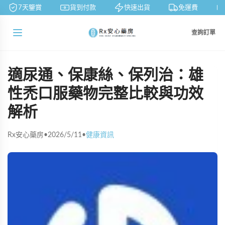
7天鑒賞
貨到付款
快速出貨
免運費
查詢訂單
適尿通、保康絲、保列治：雄
性禿口服藥物完整比較與功效
解析
Rx安心藥房
•
2026/5/11
•
健康資訊