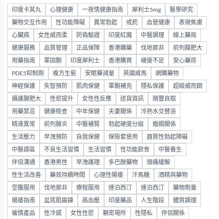
印度卡其丸
心理健康
一夜情健康指南
犀利士5mg
醫學研究
藥物交互作用
性功能障礙
異常勃起
戒菸
血管健康
表現焦慮
心臟病
女性威而柔
防偽驗證
印度紅魔
中醫調理
線上藥局
健康服務
品質管理
正品保障
香港購藥
伐地那非
前列腺肥大
用藥指南
睪固酮
印度犀利士
香港購買
硬度不足
安心藥房
PDE5抑制劑
複方生髮
安眠藥減量
英國威馬
網購藥物
神經保護
失智預防
肌肉保健
睪酮補充
隱私保護
超級威而鋼
攝護腺肥大
性慾提升
女性性反應
送貨資訊
順豐自取
用藥禁忌
健康檢查
中年保健
夫妻關係
冷熱水交替浴
精液異常
前列腺炎
中醫補腎
勃起硬度分級
婚姻關係
生活壓力
早洩預防
自我保健
保險套使用
器質性勃起障礙
中醫誤區
不良生活習慣
生活習慣
性功能飲食
中醫養生
伴侶溝通
香港男性
早洩護理
多巴胺藥物
頭痛緩解
性生活改善
藥效持續時間
心理性陽痿
汗馬糖
酒精與藥物
空腹服用
伐地那非
療程服用
達泊西汀
達泊西汀
藥物劑量
陽痿指南
盆底肌鍛鍊
高血壓
印度藥品
人生階段
體質調理
催情產品
性冷感
女性性慾
親密場所
性隱私
伴侶關係