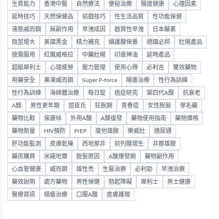
生育能力
香港中醫
自然療法
便秘治療
腸道健康
心理因素
延時技巧
天然保健品
前戲技巧
性生活品質
性功能保健
液態威而鋼
無副作用
早洩成因
器質性早洩
日本藤素
陰莖增大
美國黑金
精力補充
攝護腺保養
德國必邦
壯陽產品
按需服用
紅魔威格拉
中藥壯陽
印度神油
延時產品
超級犀利士
心理疲勞
壓力管理
使用心得
必利吉
雙效藥物
用藥安全
果凍威而鋼
Super P-force
陽痿治療
性行為訓練
性行為訓練
海綿體治療
每日錠
癌症研究
第四代A酸
抗衰老
A醇
男性更年期
屈臣氏
狂脫期
青春痘
女性脫髮
學名藥
藥物比較
保康絲
外用A酸
A酸復發
藥物使用指南
藥物價格
藥物劑量
HIV預防
PrEP
度他雄胺
樂威壯
適尿通
肝功能監測
皮膚乾燥
西地那非
前列腺增生
非那雄胺
藥房購買
米諾地爾
脫髮原因
A酸爆發期
藥物副作用
心血管健康
威而鋼
雄性禿
生髮治療
必利勁
早洩治療
藥效說明
處方藥物
男性保健
勃起障礙
犀利士
男士健康
醫療資訊
暗瘡治療
口服A酸
皮膚護理