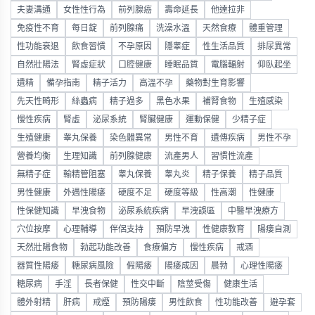
夫妻溝通
女性性行為
前列腺癌
壽命延長
他達拉非
免疫性不育
每日錠
前列腺痛
洗澡水溫
天然食療
體重管理
性功能衰退
飲食習慣
不孕原因
隱睾症
性生活品質
排尿異常
自然壯陽法
腎虛症狀
口腔健康
睡眠品質
電腦輻射
仰臥起坐
遺精
備孕指南
精子活力
高溫不孕
藥物對生育影響
先天性畸形
絲蟲病
精子過多
黑色水果
補腎食物
生殖感染
慢性疾病
腎虛
泌尿系統
腎臟健康
運動保健
少精子症
生殖健康
睾丸保養
染色體異常
男性不育
遺傳疾病
男性不孕
營養均衡
生理知識
前列腺健康
流產男人
習慣性流產
無精子症
輸精管阻塞
睾丸保養
睾丸炎
精子保養
精子品質
男性健康
外遇性陽痿
硬度不足
硬度等級
性高潮
性健康
性保健知識
早洩食物
泌尿系統疾病
早洩誤區
中醫早洩療方
穴位按摩
心理輔導
伴侶支持
預防早洩
性健康教育
陽痿自測
天然壯陽食物
勃起功能改善
食療偏方
慢性疾病
戒酒
器質性陽痿
糖尿病風險
假陽痿
陽痿成因
晨勃
心理性陽痿
糖尿病
手淫
長者保健
性交中斷
陰莖受傷
健康生活
體外射精
肝病
戒煙
預防陽痿
男性飲食
性功能改善
避孕套