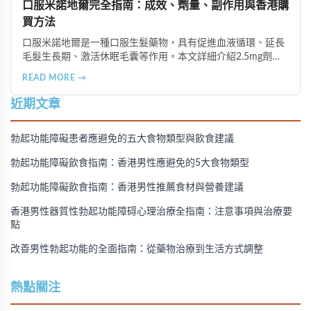
口服米諾地爾完全指南：成效、劑量、副作用與香港購
買方法
口服米諾地爾是一種口服生髮藥物，具有促進血液循環、延長
毛髮生長期、激活休眠毛囊等作用。本文詳細介紹2.5mg劑量
的使用成效、劑量建議、可能的副作用（如多毛症狀、心跳加
READ MORE →
速等），以及在香港透過醫師處方、註冊藥房、萬寧等管道的
購買方法，並提供真實用戶經驗分享。
近期文章
勃起功能障礙患者應避免的五大食物類型與飲食建議
勃起功能障礙飲食指南：香港男性應避免的5大食物類型
勃起功能障礙飲食指南：香港男性推薦食材與營養建議
香港男性器質性勃起功能障碍心理治療全指南：注意事項與治療要
點
改善男性勃起功能的全面指南：從藥物治療到生活方式調整
熱點關注