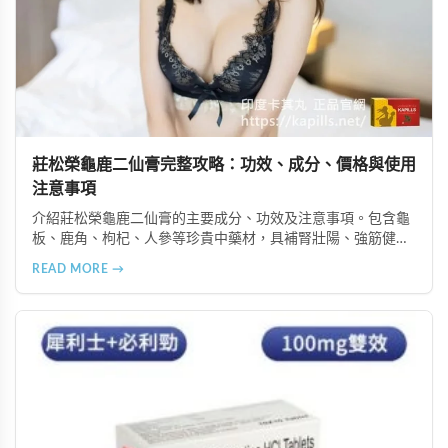
莊松榮龜鹿二仙膏完整攻略：功效、成分、價格與使用
注意事項
介紹莊松榮龜鹿二仙膏的主要成分、功效及注意事項。包含龜
板、鹿角、枸杞、人參等珍貴中藥材，具補腎壯陽、強筋健
骨、提振體力等潛在作用。提醒腎病患者需謹慎使用，市場售
READ MORE →
價約 NT$12,500-12,800。