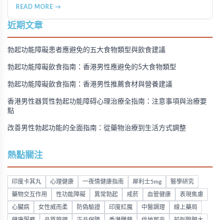
的使用成效、劑量建議、可能的副作用（如多毛症狀、心跳加
READ MORE →
速等），以及在香港透過醫師處方、註冊藥房、萬寧等管道的
購買方法，並提供真實用戶經驗分享。
近期文章
勃起功能障礙患者應避免的五大食物類型與飲食建議
勃起功能障礙飲食指南：香港男性應避免的5大食物類型
勃起功能障礙飲食指南：香港男性推薦食材與營養建議
香港男性器質性勃起功能障碍心理治療全指南：注意事項與治療要
點
改善男性勃起功能的全面指南：從藥物治療到生活方式調整
熱點關注
印度卡其丸
心理健康
一夜情健康指南
犀利士5mg
醫學研究
藥物交互作用
性功能障礙
異常勃起
戒菸
血管健康
表現焦慮
心臟病
女性威而柔
防偽驗證
印度紅魔
中醫調理
線上藥局
健康服務
品質管理
正品保障
香港購藥
伐地那非
前列腺肥大