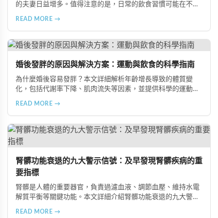
的夫妻日益增多。值得注意的是，日常的飲食習慣可能在不知
不覺中影響著生育能力。本文將介紹五種可能導致不孕的不良
READ MORE →
飲食習慣，包括忽略早餐、過量食用冰冷食物、加工熟食的潛
在風險、長期素食的營養失衡，以及高油脂高蛋白飲食的負
擔，幫助準備懷孕的夫妻提升受孕機率。
婚後發胖的原因與解決方案：運動與飲食的科學指南
為什麼婚後容易發胖？本文詳細解析年齡增長導致的體質變
化，包括代謝率下降、肌肉流失等因素，並提供科學的運動與
飲食建議，幫助您有效預防肥胖、維持健康體態。
READ MORE →
腎髒功能衰退的九大警示信號：及早發現腎髒疾病的重
要指標
腎髒是人體的重要器官，負責過濾血液、調節血壓、維持水電
解質平衡等關鍵功能。本文詳細介紹腎髒功能衰退的九大警示
信號，包括身體浮腫、血壓升高、排尿量異常、尿液檢驗指標
READ MORE →
異常、怕冷手腳冰涼、頭暈目眩伴隨睡眠障礙、腰部痠痛、排