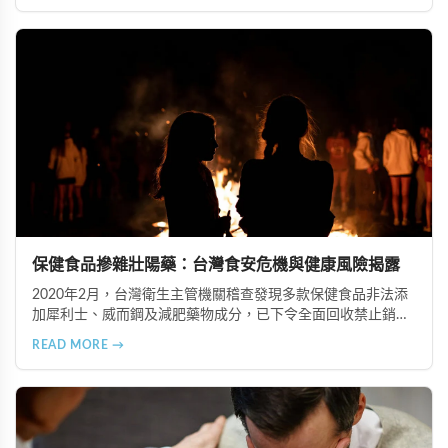
便困難以及頭暈伴隨耳鳴等症狀，幫助您及早發現腎髒疾病的
跡象，儘快就醫檢查。
保健食品摻雜壯陽藥：台灣食安危機與健康風險揭露
2020年2月，台灣衛生主管機關稽查發現多款保健食品非法添
加犀利士、威而鋼及減肥藥物成分，已下令全面回收禁止銷
售。本文深入分析非法添加壯陽藥物的健康危害，包含真實死
READ MORE →
亡案例，並呼籲民眾透過合法管道購藥，切勿聽信偏方。