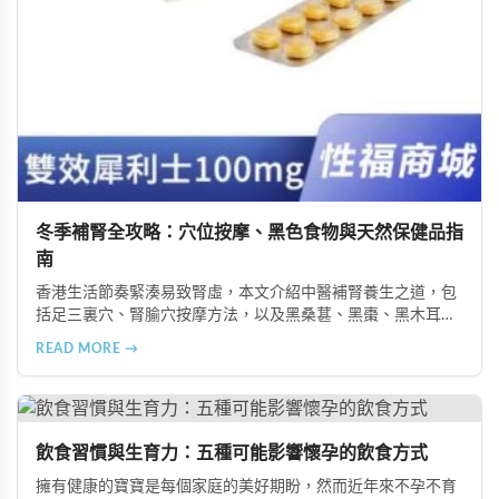
冬季補腎全攻略：穴位按摩、黑色食物與天然保健品指
南
香港生活節奏緊湊易致腎虛，本文介紹中醫補腎養生之道，包
括足三裏穴、腎腧穴按摩方法，以及黑桑葚、黑棗、黑木耳等
黑色食物的食療功效，並推薦 Candy B+ Complex 等天然保健
READ MORE →
品，助您冬季有效補腎強身。
飲食習慣與生育力：五種可能影響懷孕的飲食方式
擁有健康的寶寶是每個家庭的美好期盼，然而近年來不孕不育