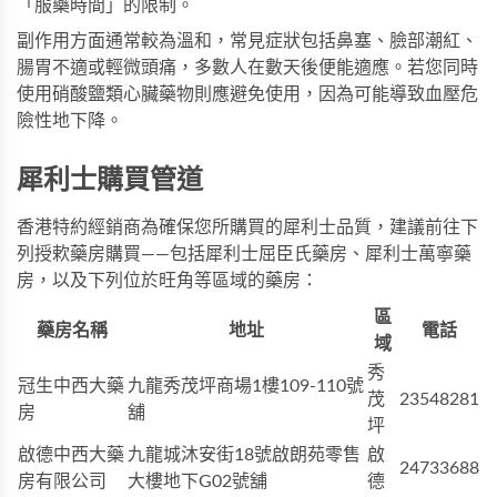
「服藥時間」的限制。
副作用方面通常較為溫和，常見症狀包括鼻塞、臉部潮紅、
腸胃不適或輕微頭痛，多數人在數天後便能適應。若您同時
使用硝酸鹽類心臟藥物則應避免使用，因為可能導致血壓危
險性地下降。
犀利士購買管道
香港特約經銷商為確保您所購買的
犀利士
品質，建議前往下
列授欶藥房購買——包括犀利士屈臣氏藥房、犀利士萬寧藥
房，以及下列位於旺角等區域的藥房：
區
藥房名稱
地址
電話
域
秀
冠生中西大藥
九龍秀茂坪商場1樓109-110號
茂
23548281
房
舖
坪
啟德中西大藥
九龍城沐安街18號啟朗苑零售
啟
24733688
房有限公司
大樓地下G02號舖
德