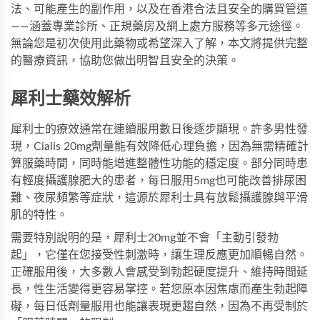
法、可能產生的副作用，以及在香港合法且安全的購買管道
——涵蓋專業診所、正規藥房及網上處方服務等多元途徑。
無論您是初次使用此藥物或希望深入了解，本文將提供完整
的醫療資訊，協助您做出明智且安全的決策。
犀利士藥效解析
犀利士的療效通常在連續服用數日後逐步顯現。許多男性發
現，
Cialis 20mg
劑量能有效降低心理負擔，因為無需精確計
算服藥時間，同時能增進整體性功能的穩定度。部分同時患
有輕度攝護腺肥大的患者，每日服用5mg也可能改善排尿困
難、夜尿頻繁等症狀，這源於犀利士具有放鬆攝護腺與平滑
肌的特性。
需要特別說明的是，犀利士20mg並不會「主動引發勃
起」，它僅在您接受性刺激時，讓生理反應更加順暢自然。
正確服用後，大多數人會感受到勃起硬度提升、維持時間延
長，性生活變得更容易掌控。若您原本因焦慮而產生勃起障
礙，每日低劑量服用也能讓表現更趨自然，因為不再受制於