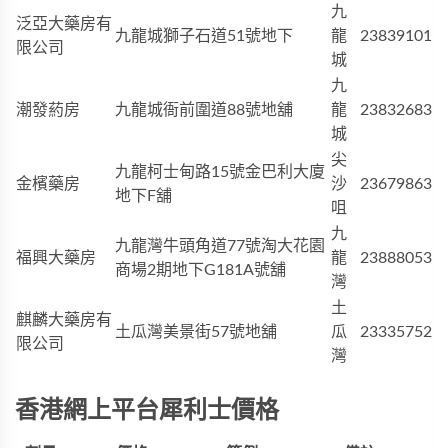
九
泛亞大藥房有
九龍城獅子石道51號地下
龍
23839101
限公司
城
九
潮發葯房
九龍城衙前圍道88號地舖
龍
23832683
城
尖
九龍柯士甸路15號金巴利大廈
金檳藥房
沙
23679863
地下F舖
咀
九
九龍灣牛頭角道77號淘大花園
福興大藥房
龍
23888053
商場2期地下G181A號舖
灣
土
麒麟大藥房有
土瓜灣美景街57號地舖
瓜
23335752
限公司
灣
香港網上平台犀利士價格