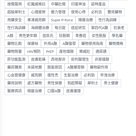
按需服用
紅魔威格拉
中藥壯陽
印度神油
延時產品
超級犀利士
心理疲勞
壓力管理
使用心得
必利吉
雙效藥物
用藥安全
果凍威而鋼
Super P-force
陽痿治療
性行為訓練
性行為訓練
海綿體治療
每日錠
癌症研究
第四代A酸
抗衰老
A醇
男性更年期
屈臣氏
狂脫期
青春痘
女性脫髮
學名藥
藥物比較
保康絲
外用A酸
A酸復發
藥物使用指南
藥物價格
藥物劑量
HIV預防
PrEP
度他雄胺
樂威壯
適尿通
肝功能監測
皮膚乾燥
西地那非
前列腺增生
非那雄胺
藥房購買
米諾地爾
脫髮原因
A酸爆發期
藥物副作用
心血管健康
威而鋼
雄性禿
生髮治療
必利勁
早洩治療
藥效說明
處方藥物
男性保健
勃起障礙
犀利士
男士健康
醫療資訊
暗瘡治療
口服A酸
皮膚護理