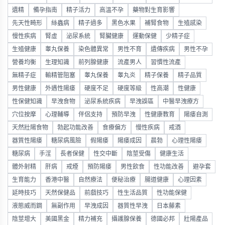
遺精
備孕指南
精子活力
高溫不孕
藥物對生育影響
先天性畸形
絲蟲病
精子過多
黑色水果
補腎食物
生殖感染
慢性疾病
腎虛
泌尿系統
腎臟健康
運動保健
少精子症
生殖健康
睾丸保養
染色體異常
男性不育
遺傳疾病
男性不孕
營養均衡
生理知識
前列腺健康
流產男人
習慣性流產
無精子症
輸精管阻塞
睾丸保養
睾丸炎
精子保養
精子品質
男性健康
外遇性陽痿
硬度不足
硬度等級
性高潮
性健康
性保健知識
早洩食物
泌尿系統疾病
早洩誤區
中醫早洩療方
穴位按摩
心理輔導
伴侶支持
預防早洩
性健康教育
陽痿自測
天然壯陽食物
勃起功能改善
食療偏方
慢性疾病
戒酒
器質性陽痿
糖尿病風險
假陽痿
陽痿成因
晨勃
心理性陽痿
糖尿病
手淫
長者保健
性交中斷
陰莖受傷
健康生活
體外射精
肝病
戒煙
預防陽痿
男性飲食
性功能改善
避孕套
生育能力
香港中醫
自然療法
便秘治療
腸道健康
心理因素
延時技巧
天然保健品
前戲技巧
性生活品質
性功能保健
液態威而鋼
無副作用
早洩成因
器質性早洩
日本藤素
陰莖增大
美國黑金
精力補充
攝護腺保養
德國必邦
壯陽產品