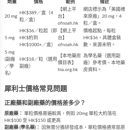
劑量
價格
範例
備註
【網上平
網店標示為「美國禮
HK$389／盒（4
20 mg
台】
來原廠」20 mg，4
粒／盒）
ofnoah.hk
粒／盒。
HK$36／粒起（即
【網上平
價格起點，每粒
5 mg
HK$約到
台】
HK$36，具體盒裝
HK$1000+／盒）
ofnoah.hk
數、來源未明。
5 mg
【本地藥房
為學名藥（選用副
(副廠
HK$18／粒（選用
價目表】
廠）參考價，本地藥
／學
副廠）
hia.org.hk
房資料。
名)
犀利士價格常見問題
正廠藥和副廠藥的價格差多少？
原廠藥：
單粒價格普遍較高，例如 20mg 單粒大約落在
HK$100 至 HK$150 或更高
副廠藥 (學名藥)：
因無需分擔研發成本，單粒價格通常是原