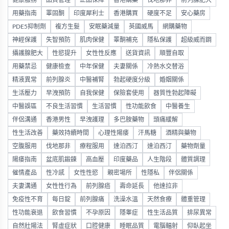
用藥指南
睪固酮
印度犀利士
香港購買
硬度不足
安心藥房
PDE5抑制劑
複方生髮
安眠藥減量
英國威馬
網購藥物
神經保護
失智預防
肌肉保健
睪酮補充
隱私保護
超級威而鋼
攝護腺肥大
性慾提升
女性性反應
送貨資訊
順豐自取
用藥禁忌
健康檢查
中年保健
夫妻關係
冷熱水交替浴
精液異常
前列腺炎
中醫補腎
勃起硬度分級
婚姻關係
生活壓力
早洩預防
自我保健
保險套使用
器質性勃起障礙
中醫誤區
不良生活習慣
生活習慣
性功能飲食
中醫養生
伴侶溝通
香港男性
早洩護理
多巴胺藥物
頭痛緩解
性生活改善
藥效持續時間
心理性陽痿
汗馬糖
酒精與藥物
空腹服用
伐地那非
療程服用
達泊西汀
達泊西汀
藥物劑量
陽痿指南
盆底肌鍛鍊
高血壓
印度藥品
人生階段
體質調理
催情產品
性冷感
女性性慾
親密場所
性隱私
伴侶關係
夫妻溝通
女性性行為
前列腺癌
壽命延長
他達拉非
免疫性不育
每日錠
前列腺痛
洗澡水溫
天然食療
體重管理
性功能衰退
飲食習慣
不孕原因
隱睾症
性生活品質
排尿異常
自然壯陽法
腎虛症狀
口腔健康
睡眠品質
電腦輻射
仰臥起坐