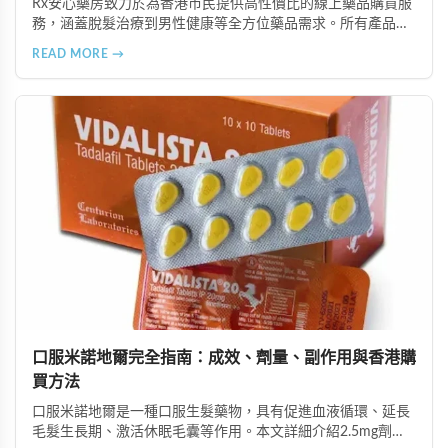
Rx安心藥房致力於為香港市民提供高性價比的線上藥品購買服
務，涵蓋脫髮治療到男性健康等全方位藥品需求。所有產品均
由資深執業藥師專業審核，採用隱密包裝配送，支持貨到付款
READ MORE →
等多種支付方式，保護客戶隱私。
口服米諾地爾完全指南：成效、劑量、副作用與香港購
買方法
口服米諾地爾是一種口服生髮藥物，具有促進血液循環、延長
毛髮生長期、激活休眠毛囊等作用。本文詳細介紹2.5mg劑量