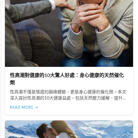
性高潮對健康的10大驚人好處：身心健康的天然催化
劑
性高潮不僅是情感的巔峰體驗，更是身心健康的催化劑。本文
深入探討性高潮的10大健康益處，包括天然壓力緩解、提升睡
眠品質、增強免疫力、改善抑鬱情緒、提升嗅覺敏感度、強健
READ MORE →
肌肉、天然止痛、促進血液循環、有助體重管理以及建立親密
情感連結。