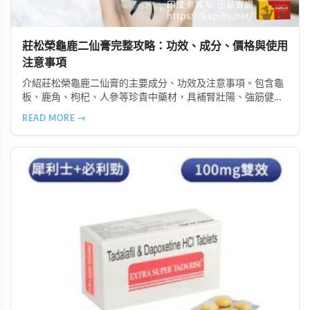
莊松榮龜鹿二仙膏完整攻略：功效、成分、價格與使用
注意事項
介紹莊松榮龜鹿二仙膏的主要成分、功效及注意事項。包含龜
板、鹿角、枸杞、人參等珍貴中藥材，具補腎壯陽、強筋健
骨、提振體力等潛在作用。提醒腎病患者需謹慎使用，市場售
READ MORE →
價約 NT$12,500-12,800。