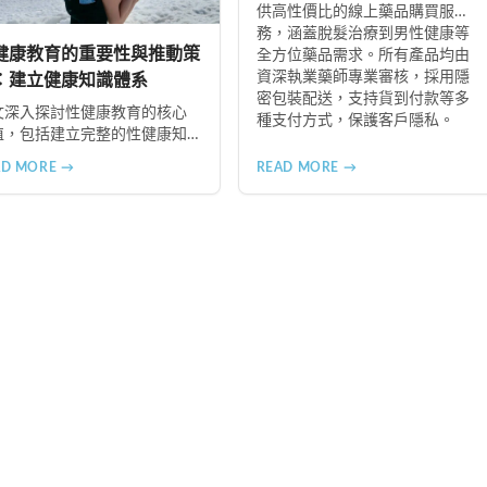
供高性價比的線上藥品購買服
務，涵蓋脫髮治療到男性健康等
健康教育的重要性與推動策
全方位藥品需求。所有產品均由
資深執業藥師專業審核，採用隱
：建立健康知識體系
密包裝配送，支持貨到付款等多
文深入探討性健康教育的核心
種支付方式，保護客戶隱私。
值，包括建立完整的性健康知
體系、塑造健康的性行為模
AD MORE →
READ MORE →
、增進人際關係品質。同時分
從家庭教育、學校課程到社會
廣的具體推動策略，幫助全面
升國民的性健康素養。