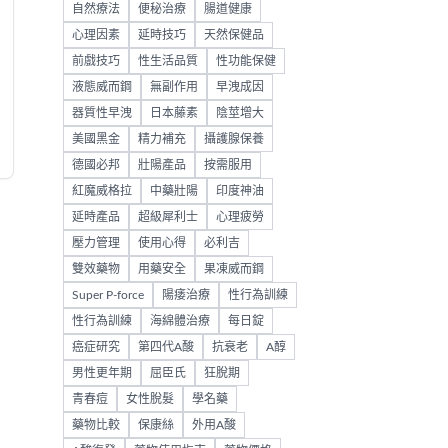
自然療法
便秘治療
腸道健康
心理因素
延時技巧
天然保健品
前戲技巧
性生活品質
性功能保健
液態威而鋼
無副作用
早洩成因
器質性早洩
日本藤素
陰莖增大
美國黑金
精力補充
攝護腺保養
德國必邦
壯陽產品
按需服用
紅魔威格拉
中藥壯陽
印度神油
延時產品
超級犀利士
心理疲勞
壓力管理
使用心得
必利吉
雙效藥物
用藥安全
果凍威而鋼
Super P-force
陽痿治療
性行為訓練
性行為訓練
海綿體治療
每日錠
癌症研究
第四代A酸
抗衰老
A醇
男性更年期
屈臣氏
狂脫期
青春痘
女性脫髮
學名藥
藥物比較
保康絲
外用A酸