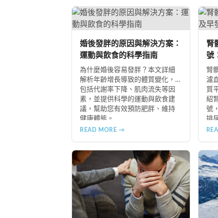
食物
B+
冬
婚後發胖的原因與解決方案：
腎
運動與飲食的科學指南
號
指
為什麼婚後容易發胖？本文詳細
腎
解析年齡增長導致的體質變化，
濾
包括代謝率下降、肌肉流失等因
質
素，並提供科學的運動與飲食建
紹
議，幫助您有效預防肥胖、維持
號
健康體態。
排
常
READ MORE →
RE
隨
難
助
儘