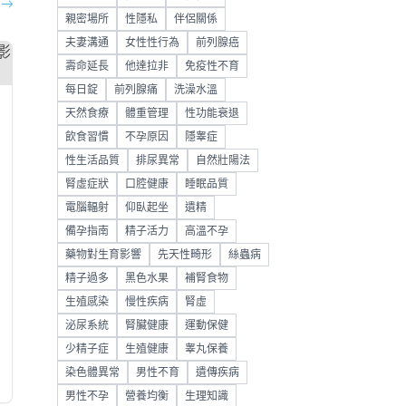
部
→
親密場所
性隱私
伴侶關係
夫妻溝通
女性性行為
前列腺癌
壽命延長
他達拉非
免疫性不育
每日錠
前列腺痛
洗澡水溫
天然食療
體重管理
性功能衰退
飲食習慣
不孕原因
隱睾症
性生活品質
排尿異常
自然壯陽法
腎虛症狀
口腔健康
睡眠品質
電腦輻射
仰臥起坐
遺精
備孕指南
精子活力
高溫不孕
藥物對生育影響
先天性畸形
絲蟲病
精子過多
黑色水果
補腎食物
生殖感染
慢性疾病
腎虛
泌尿系統
腎臟健康
運動保健
少精子症
生殖健康
睾丸保養
染色體異常
男性不育
遺傳疾病
男性不孕
營養均衡
生理知識