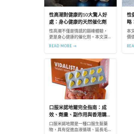
性高潮對健康的10大驚人好
性
處：身心健康的天然催化劑
略
性高潮不僅是情感的巔峰體驗，
本
更是身心健康的催化劑。本文深
價
入探討性高潮的10大健康益處，
識
READ MORE →
RE
包括天然壓力緩解、提升睡眠品
式
質、增強免疫力、改善抑鬱情
享
緒、提升嗅覺敏感度、強健肌
推
肉、天然止痛、促進血液循環、
提
有助體重管理以及建立親密情感
連結。
口服米諾地爾完全指南：成
效、劑量、副作用與香港購買
方法
口服米諾地爾是一種口服生髮藥
物，具有促進血液循環、延長毛