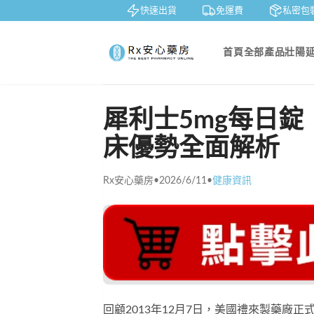
鑒賞
貨到付款
快速出貨
免運費
私密包裝
首頁
全部產品
壯陽
犀利士5mg每日錠
床優勢全面解析
Rx安心藥房
•
2026/6/11
•
健康資訊
回顧2013年12月7日，美國禮來製藥廠