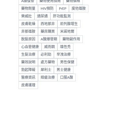
A酸復發
藥物使用指南
藥物價格
藥物劑量
HIV預防
PrEP
度他雄胺
樂威壯
適尿通
肝功能監測
皮膚乾燥
西地那非
前列腺增生
非那雄胺
藥房購買
米諾地爾
脫髮原因
A酸爆發期
藥物副作用
心血管健康
威而鋼
雄性禿
生髮治療
必利勁
早洩治療
藥效說明
處方藥物
男性保健
勃起障礙
犀利士
男士健康
醫療資訊
暗瘡治療
口服A酸
皮膚護理