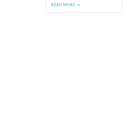
髮生長期、激活休眠毛囊等作
READ MORE →
用。本文詳細介紹2.5mg劑量的使
用成效、劑量建議、可能的副作
用（如多毛症狀、心跳加速
等），以及在香港透過醫師處
方、註冊藥房、萬寧等管道的購
買方法，並提供真實用戶經驗分
享。