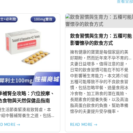
查看全
飲食習慣與生育力：五種可能
影響懷孕的飲食方式
擁有健康的寶寶是每個家庭的美
好期盼，然而近年來不孕不育的
夫妻日益增多。值得注意的是，
日常的飲食習慣可能在不知不覺
中影響著生育能力。本文將介紹
五種可能導致不孕的不良飲食習
慣，包括忽略早餐、過量食用冰
季補腎全攻略：穴位按摩、
冷食物、加工熟食的潛在風險、
長期素食的營養失衡，以及高油
色食物與天然保健品指南
脂高蛋白飲食的負擔，幫助準備
港生活節奏緊湊易致腎虛，本
懷孕的夫妻提升受孕機率。
介紹中醫補腎養生之道，包括
三裏穴、腎腧穴按摩方法，以
AD MORE →
READ MORE →
黑桑葚、黑棗、黑木耳等黑色