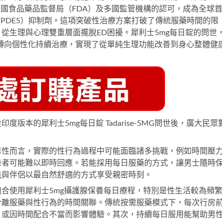
國食品藥品監督局（FDA）及多國監管機構的認可，成為全球
（PDE5）抑制劑。這項突破性治療方案打破了傳統服藥時間的限
從生理與心理雙重層面擺脫ED困擾。
犀利士5mg每日錠
的問世
轉向個性化持續治療，實現了從單純生理功能改善到身心整體健
從印度版本的
犀利士5mg每日錠 Tadarise-5MG
問世後，廣大民眾
男性而言，實際的性行為過程中可能面臨諸多挑戰，例如時間壓
患者可能難以即時回應。若能採用每日服藥的方式，讓男士隨時
能與伴侶以最自然舒適的方式享受親密時刻。
適合使用
犀利士5mg攝護腺保養
每日療程，特別是性生活較為頻
分離服藥與性行為的時間關聯。傳統按需服藥模式下，每次行房
，或因時間配合不當而影響體驗。其次，持續每日服用能幫助男