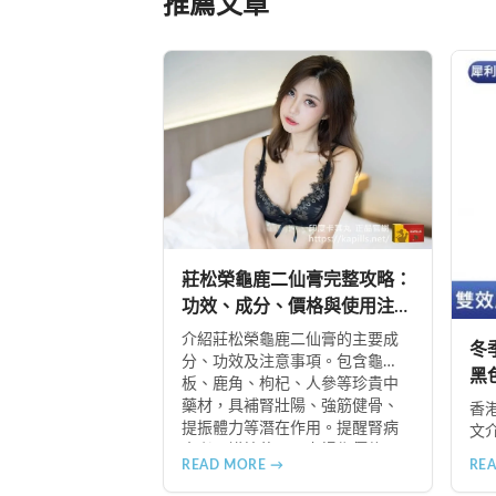
推薦文章
莊松榮龜鹿二仙膏完整攻略：
功效、成分、價格與使用注意
事項
介紹莊松榮龜鹿二仙膏的主要成
冬
分、功效及注意事項。包含龜
黑
板、鹿角、枸杞、人參等珍貴中
藥材，具補腎壯陽、強筋健骨、
香
提振體力等潛在作用。提醒腎病
文
患者需謹慎使用，市場售價約
足
READ MORE →
RE
NT$12,500-12,800。
及