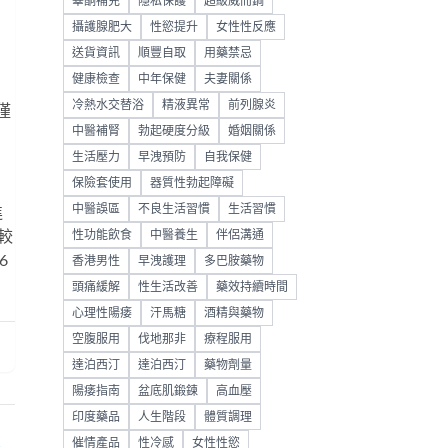
睪酮補充
隱私保護
超級威而鋼
攝護腺肥大
性慾提升
女性性反應
送貨資訊
順豐自取
用藥禁忌
健康檢查
中年保健
夫妻關係
相
冷熱水交替浴
精液異常
前列腺炎
僅
中醫補腎
勃起硬度分級
婚姻關係
生活壓力
早洩預防
自我保健
保險套使用
器質性勃起障礙
中醫誤區
不良生活習慣
生活習慣
進
性功能飲食
中醫養生
伴侶溝通
較
6
香港男性
早洩護理
多巴胺藥物
頭痛緩解
性生活改善
藥效持續時間
心理性陽痿
汗馬糖
酒精與藥物
空腹服用
伐地那非
療程服用
達泊西汀
達泊西汀
藥物劑量
陽痿指南
盆底肌鍛鍊
高血壓
印度藥品
人生階段
體質調理
催情產品
性冷感
女性性慾