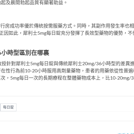
勃起及晨間勃起品質有顯著助益。
的行房成功率優於傳統按需服藥方式。同時，其副作用發生率也
正因如此，
犀利士5mg每日錠
充分發揮了長效型藥物的優勢，不
36小時型區別在哪裏
教授針對
犀利士5mg每日錠
與傳統
犀利士20mg/36小時型
的差異
在性行為前10-20小時服用高劑量藥物，患者的用藥依從性普遍
，5mg每日一次的長期療程在整體藥物成本上，比10-20mg/3
每日錠