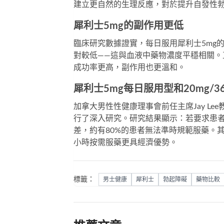
建立更自然的生理反應，對於提升自發性
犀利士5mg的副作用更低
臨床研究數據證實，每日服用
犀利士5mg
對較低——這與血液中藥物濃度平穩相關。
成功率更高，副作用也更溫和。
犀利士5mg每日服用型和20mg/
加拿大男性性健康理事會前任主席Jay Lee
行了深入研究。研究結果顯示：若要求患者
差，約有80%的患者無法準時規範服藥。其次
小時按需服藥更具經濟優勢。
標籤：
男士健康
犀利士
勃起障礙
藥物比較