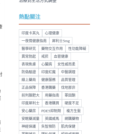
治療到生活方式調整
首
熱點關注
，
康
印度卡其丸
心理健康
一夜情健康指南
犀利士5mg
醫學研究
藥物交互作用
性功能障礙
異常勃起
戒菸
血管健康
表現焦慮
心臟病
女性威而柔
防偽驗證
印度紅魔
中醫調理
對
線上藥局
健康服務
品質管理
正品保障
香港購藥
伐地那非
力
前列腺肥大
用藥指南
睪固酮
保
印度犀利士
香港購買
硬度不足
安心藥房
PDE5抑制劑
複方生髮
繁
安眠藥減量
英國威馬
網購藥物
前
神經保護
失智預防
肌肉保健
性