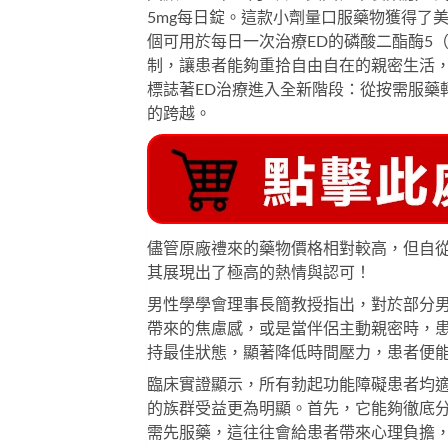
5mg每日錠
。這款小劑量口服藥物獲得了美
個可用於每日一次治療ED的磷酸二酯酶5
制，讓患者能夠重拾自由自在的親密生活，
標誌著ED治療進入全新階段：從按需服藥
的跨越。
儘管原廠禮來的藥物價格相對較高，但自
其展現出了極高的熱情與認可！
男性學學會理事長簡教授指出，對於部分
帶來的焦慮感，或是當伴侶主動親密時，
持最佳狀態，顯著降低時間壓力，患者便
臨床實證顯示，所有勃起功能障礙患者均
的族群受益更為明顯。首先，它能夠徹底
需先服藥，這往往會給患者帶來心理負擔