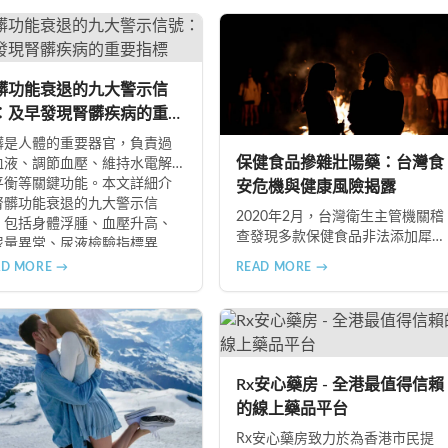
的食療功效，並推薦 Candy
 Complex 等天然保健品，助您
季有效補腎強身。
髒功能衰退的九大警示信
：及早發現腎髒疾病的重要
標
髒是人體的重要器官，負責過
保健食品摻雜壯陽藥：台灣食
血液、調節血壓、維持水電解
平衡等關鍵功能。本文詳細介
安危機與健康風險揭露
腎髒功能衰退的九大警示信
2020年2月，台灣衛生主管機關稽
，包括身體浮腫、血壓升高、
查發現多款保健食品非法添加犀
尿量異常、尿液檢驗指標異
利士、威而鋼及減肥藥物成分，
、怕冷手腳冰涼、頭暈目眩伴
AD MORE →
READ MORE →
已下令全面回收禁止銷售。本文
睡眠障礙、腰部痠痛、排便困
深入分析非法添加壯陽藥物的健
以及頭暈伴隨耳鳴等症狀，幫
康危害，包含真實死亡案例，並
您及早發現腎髒疾病的跡象，
呼籲民眾透過合法管道購藥，切
快就醫檢查。
勿聽信偏方。
Rx安心藥房 - 全港最值得信賴
的線上藥品平台
Rx安心藥房致力於為香港市民提