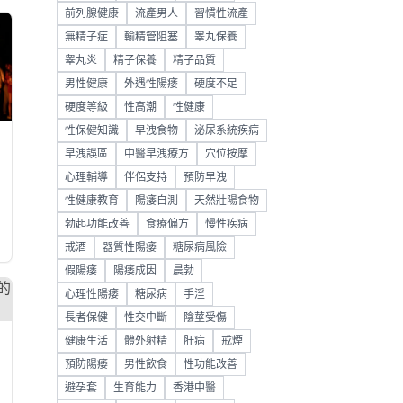
前列腺健康
流產男人
習慣性流產
無精子症
輸精管阻塞
睾丸保養
睾丸炎
精子保養
精子品質
男性健康
外遇性陽痿
硬度不足
硬度等級
性高潮
性健康
性保健知識
早洩食物
泌尿系統疾病
早洩誤區
中醫早洩療方
穴位按摩
心理輔導
伴侶支持
預防早洩
性健康教育
陽痿自測
天然壯陽食物
勃起功能改善
食療偏方
慢性疾病
戒酒
器質性陽痿
糖尿病風險
假陽痿
陽痿成因
晨勃
心理性陽痿
糖尿病
手淫
長者保健
性交中斷
陰莖受傷
健康生活
體外射精
肝病
戒煙
預防陽痿
男性飲食
性功能改善
避孕套
生育能力
香港中醫