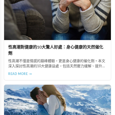
性高潮對健康的10大驚人好處：身心健康的天然催化
劑
性高潮不僅是情感的巔峰體驗，更是身心健康的催化劑。本文
深入探討性高潮的10大健康益處，包括天然壓力緩解、提升睡
眠品質、增強免疫力、改善抑鬱情緒、提升嗅覺敏感度、強健
READ MORE →
肌肉、天然止痛、促進血液循環、有助體重管理以及建立親密
情感連結。