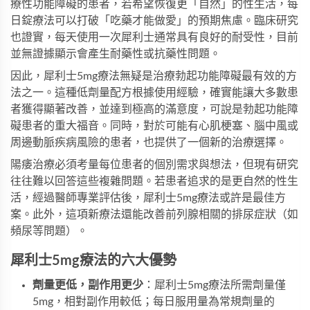
療性功能障礙的患者，若希望恢復更「自然」的性生活，每
日錠療法可以打破「吃藥才能做愛」的預期焦慮。臨床研究
也證實，每天使用一次
犀利士
通常具有良好的耐受性，目前
並無證據顯示會產生耐藥性或抗藥性問題。
因此，犀利士5mg療法無疑是治療勃起功能障礙最有效的方
法之一。這種低劑量配方根據使用經驗，確實能讓大多數患
者獲得顯著改善，並達到極高的滿意度，可說是勃起功能障
礙患者的重大福音。同時，對於可能有心肌梗塞、腦中風或
周邊動脈疾病風險的患者，也提供了一個新的治療選擇。
陽痿治療必須考量每位患者的個別需求與想法，但現有研究
往往難以回答這些複雜問題。若患者追求的是更自然的性生
活，經過醫師專業評估後，犀利士5mg療法或許是最佳方
案。此外，這項新療法還能改善前列腺相關的排尿症狀（如
頻尿等問題）。
犀利士5mg療法的六大優勢
劑量更低，副作用更少
：犀利士5mg療法所需劑量僅
5mg，相對副作用較低；每日服用量為常規劑量的