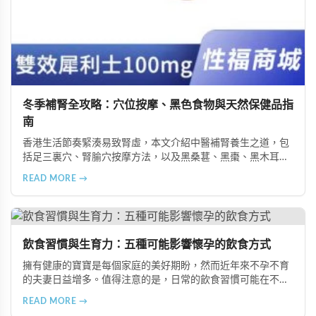
冬季補腎全攻略：穴位按摩、黑色食物與天然保健品指
南
香港生活節奏緊湊易致腎虛，本文介紹中醫補腎養生之道，包
括足三裏穴、腎腧穴按摩方法，以及黑桑葚、黑棗、黑木耳等
黑色食物的食療功效，並推薦 Candy B+ Complex 等天然保健
READ MORE →
品，助您冬季有效補腎強身。
飲食習慣與生育力：五種可能影響懷孕的飲食方式
擁有健康的寶寶是每個家庭的美好期盼，然而近年來不孕不育
的夫妻日益增多。值得注意的是，日常的飲食習慣可能在不知
不覺中影響著生育能力。本文將介紹五種可能導致不孕的不良
READ MORE →
飲食習慣，包括忽略早餐、過量食用冰冷食物、加工熟食的潛