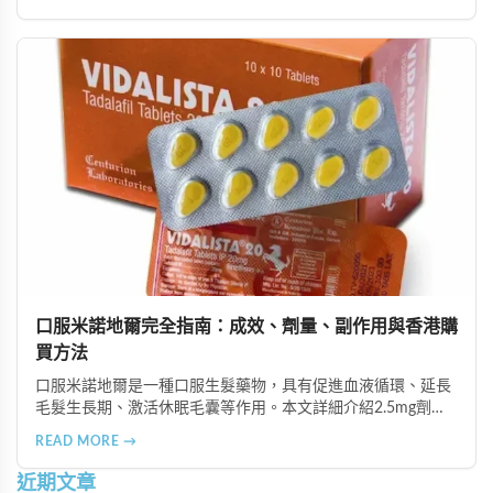
等多種支付方式，保護客戶隱私。
口服米諾地爾完全指南：成效、劑量、副作用與香港購
買方法
口服米諾地爾是一種口服生髮藥物，具有促進血液循環、延長
毛髮生長期、激活休眠毛囊等作用。本文詳細介紹2.5mg劑量
的使用成效、劑量建議、可能的副作用（如多毛症狀、心跳加
READ MORE →
速等），以及在香港透過醫師處方、註冊藥房、萬寧等管道的
購買方法，並提供真實用戶經驗分享。
近期文章