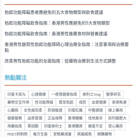
勃起功能障礙患者應避免的五大食物類型與飲食建議
勃起功能障礙飲食指南：香港男性應避免的5大食物類型
勃起功能障礙飲食指南：香港男性推薦食材與營養建議
香港男性器質性勃起功能障碍心理治療全指南：注意事項與治療要
點
改善男性勃起功能的全面指南：從藥物治療到生活方式調整
熱點關注
印度卡其丸
心理健康
一夜情健康指南
犀利士5mg
醫學研究
藥物交互作用
性功能障礙
異常勃起
戒菸
血管健康
表現焦慮
心臟病
女性威而柔
防偽驗證
印度紅魔
中醫調理
線上藥局
健康服務
品質管理
正品保障
香港購藥
伐地那非
前列腺肥大
用藥指南
睪固酮
印度犀利士
香港購買
硬度不足
安心藥房
PDE5抑制劑
複方生髮
安眠藥減量
英國威馬
網購藥物