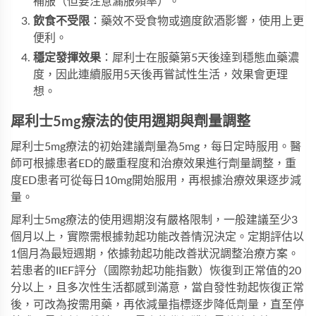
補服（但要注意漏服頻率）。
飲食不受限
：藥效不受食物或適度飲酒影響，使用上更
便利。
穩定發揮效果
：犀利士在服藥第5天後達到穩態血藥濃
度，因此連續服用5天後再嘗試性生活，效果會更理
想。
犀利士5mg療法的使用週期與劑量調整
犀利士5mg療法的初始建議劑量為5mg，每日定時服用。醫
師可根據患者ED的嚴重程度和治療效果進行劑量調整，重
度ED患者可從每日10mg開始服用，再根據治療效果逐步減
量。
犀利士5mg療法的使用週期沒有嚴格限制，一般建議至少3
個月以上，實際需根據勃起功能改善情況決定。定期評估以
1個月為最短週期，依據勃起功能改善狀況調整治療方案。
若患者的IIEF評分（國際勃起功能指數）恢復到正常值的20
分以上，且多次性生活都感到滿意，當自發性勃起恢復正常
後，可改為按需用藥，再依減量指標逐步降低劑量，直至停