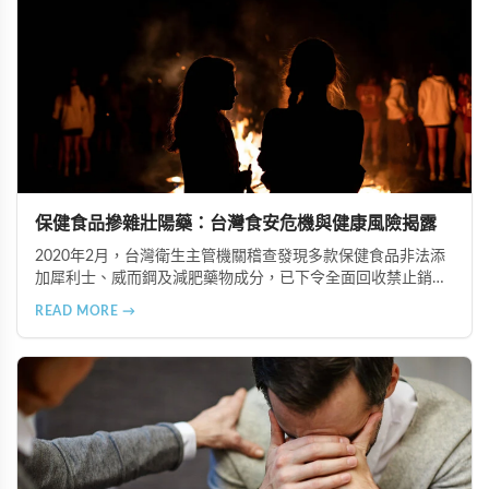
保健食品摻雜壯陽藥：台灣食安危機與健康風險揭露
2020年2月，台灣衛生主管機關稽查發現多款保健食品非法添
加犀利士、威而鋼及減肥藥物成分，已下令全面回收禁止銷
售。本文深入分析非法添加壯陽藥物的健康危害，包含真實死
READ MORE →
亡案例，並呼籲民眾透過合法管道購藥，切勿聽信偏方。