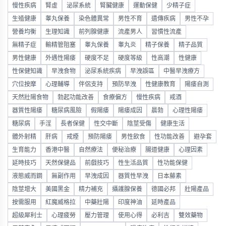
慢性疾病
腎虛
泌尿系統
腎臟健康
運動保健
少精子症
生殖健康
睾丸保養
染色體異常
男性不育
遺傳疾病
男性不孕
營養均衡
生理知識
前列腺健康
流產男人
習慣性流產
無精子症
輸精管阻塞
睾丸保養
睾丸炎
精子保養
精子品質
男性健康
外遇性陽痿
硬度不足
硬度等級
性高潮
性健康
性保健知識
早洩食物
泌尿系統疾病
早洩誤區
中醫早洩療方
穴位按摩
心理輔導
伴侶支持
預防早洩
性健康教育
陽痿自測
天然壯陽食物
勃起功能改善
食療偏方
慢性疾病
戒酒
器質性陽痿
糖尿病風險
假陽痿
陽痿成因
晨勃
心理性陽痿
糖尿病
手淫
長者保健
性交中斷
陰莖受傷
健康生活
體外射精
肝病
戒煙
預防陽痿
男性飲食
性功能改善
避孕套
生育能力
香港中醫
自然療法
便秘治療
腸道健康
心理因素
延時技巧
天然保健品
前戲技巧
性生活品質
性功能保健
液態威而鋼
無副作用
早洩成因
器質性早洩
日本藤素
陰莖增大
美國黑金
精力補充
攝護腺保養
德國必邦
壯陽產品
按需服用
紅魔威格拉
中藥壯陽
印度神油
延時產品
超級犀利士
心理疲勞
壓力管理
使用心得
必利吉
雙效藥物