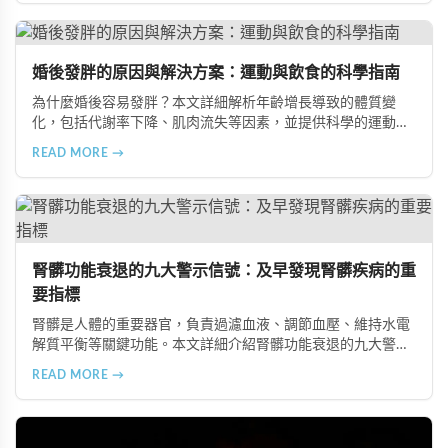
在風險、長期素食的營養失衡，以及高油脂高蛋白飲食的負
擔，幫助準備懷孕的夫妻提升受孕機率。
婚後發胖的原因與解決方案：運動與飲食的科學指南
為什麼婚後容易發胖？本文詳細解析年齡增長導致的體質變
化，包括代謝率下降、肌肉流失等因素，並提供科學的運動與
飲食建議，幫助您有效預防肥胖、維持健康體態。
READ MORE →
腎髒功能衰退的九大警示信號：及早發現腎髒疾病的重
要指標
腎髒是人體的重要器官，負責過濾血液、調節血壓、維持水電
解質平衡等關鍵功能。本文詳細介紹腎髒功能衰退的九大警示
信號，包括身體浮腫、血壓升高、排尿量異常、尿液檢驗指標
READ MORE →
異常、怕冷手腳冰涼、頭暈目眩伴隨睡眠障礙、腰部痠痛、排
便困難以及頭暈伴隨耳鳴等症狀，幫助您及早發現腎髒疾病的
跡象，儘快就醫檢查。