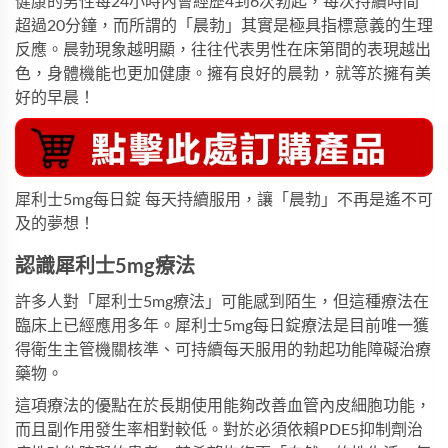
健康的男性每24小時內會經歷4到6次勃起，每次持續時間
超過20分鐘，而所謂的「晨勃」其實是極具指標意義的生理
反應。晨勃現象越明顯，往往代表男性在床第間的表現越出
色，身體機能也更加健康。擁有良好的晨勃，就等於擁有美
好的早晨！
犀利士5mg每日錠
每天持續服用，讓「晨勃」不再是遙不可
及的夢想！
認識犀利士5mg療法
許多人對「犀利士5mg療法」可能感到陌生，但這種療法在
臨床上已經應用多年。
犀利士5mg每日錠
療法是目前唯一獲
得衛生主管機關核準、可持續每天服用的勃起功能障礙治療
藥物。
這項療法的優點在於長期使用能夠改善血管內皮細胞功能，
而且副作用發生率相對較低。對於必須依賴PDE5抑制劑治