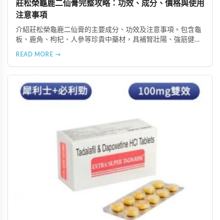
莊松榮龜鹿二仙膏完整攻略：功效、成分、價格與使用
注意事項
介紹莊松榮龜鹿二仙膏的主要成分、功效及注意事項。包含龜
板、鹿角、枸杞、人參等珍貴中藥材，具補腎壯陽、強筋健
骨、提振體力等潛在作用。提醒腎病患者需謹慎使用，市場售
READ MORE →
價約 NT$12,500-12,800。