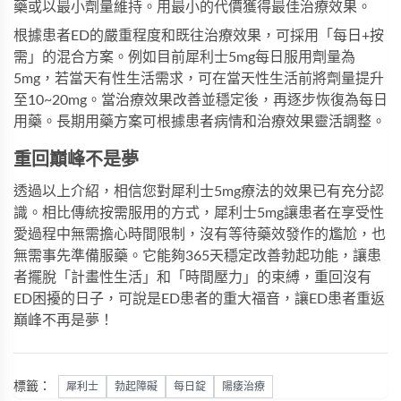
藥或以最小劑量維持。用最小的代價獲得最佳治療效果。
根據患者ED的嚴重程度和既往治療效果，可採用「每日+按
需」的混合方案。例如目前犀利士5mg每日服用劑量為
5mg，若當天有性生活需求，可在當天性生活前將劑量提升
至10~20mg。當治療效果改善並穩定後，再逐步恢復為每日
用藥。長期用藥方案可根據患者病情和治療效果靈活調整。
重回巔峰不是夢
透過以上介紹，相信您對犀利士5mg療法的效果已有充分認
識。相比傳統按需服用的方式，
犀利士5mg
讓患者在享受性
愛過程中無需擔心時間限制，沒有等待藥效發作的尷尬，也
無需事先準備服藥。它能夠365天穩定改善勃起功能，讓患
者擺脫「計畫性生活」和「時間壓力」的束縛，重回沒有
ED困擾的日子，可說是ED患者的重大福音，讓ED患者重返
巔峰不再是夢！
標籤：
犀利士
勃起障礙
每日錠
陽痿治療