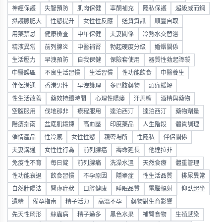
神經保護
失智預防
肌肉保健
睪酮補充
隱私保護
超級威而鋼
攝護腺肥大
性慾提升
女性性反應
送貨資訊
順豐自取
用藥禁忌
健康檢查
中年保健
夫妻關係
冷熱水交替浴
精液異常
前列腺炎
中醫補腎
勃起硬度分級
婚姻關係
生活壓力
早洩預防
自我保健
保險套使用
器質性勃起障礙
中醫誤區
不良生活習慣
生活習慣
性功能飲食
中醫養生
伴侶溝通
香港男性
早洩護理
多巴胺藥物
頭痛緩解
性生活改善
藥效持續時間
心理性陽痿
汗馬糖
酒精與藥物
空腹服用
伐地那非
療程服用
達泊西汀
達泊西汀
藥物劑量
陽痿指南
盆底肌鍛鍊
高血壓
印度藥品
人生階段
體質調理
催情產品
性冷感
女性性慾
親密場所
性隱私
伴侶關係
夫妻溝通
女性性行為
前列腺癌
壽命延長
他達拉非
免疫性不育
每日錠
前列腺痛
洗澡水溫
天然食療
體重管理
性功能衰退
飲食習慣
不孕原因
隱睾症
性生活品質
排尿異常
自然壯陽法
腎虛症狀
口腔健康
睡眠品質
電腦輻射
仰臥起坐
遺精
備孕指南
精子活力
高溫不孕
藥物對生育影響
先天性畸形
絲蟲病
精子過多
黑色水果
補腎食物
生殖感染