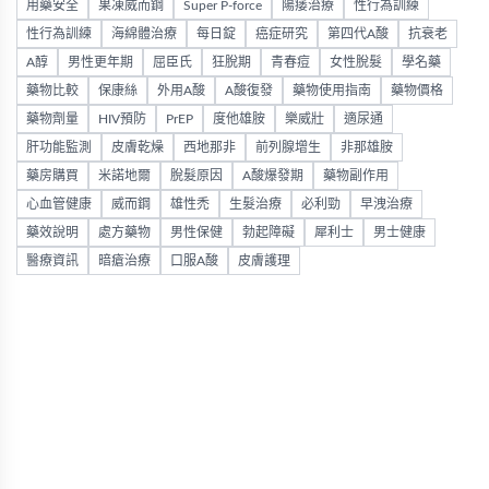
用藥安全
果凍威而鋼
Super P-force
陽痿治療
性行為訓練
性行為訓練
海綿體治療
每日錠
癌症研究
第四代A酸
抗衰老
A醇
男性更年期
屈臣氏
狂脫期
青春痘
女性脫髮
學名藥
藥物比較
保康絲
外用A酸
A酸復發
藥物使用指南
藥物價格
藥物劑量
HIV預防
PrEP
度他雄胺
樂威壯
適尿通
肝功能監測
皮膚乾燥
西地那非
前列腺增生
非那雄胺
藥房購買
米諾地爾
脫髮原因
A酸爆發期
藥物副作用
心血管健康
威而鋼
雄性禿
生髮治療
必利勁
早洩治療
藥效說明
處方藥物
男性保健
勃起障礙
犀利士
男士健康
醫療資訊
暗瘡治療
口服A酸
皮膚護理