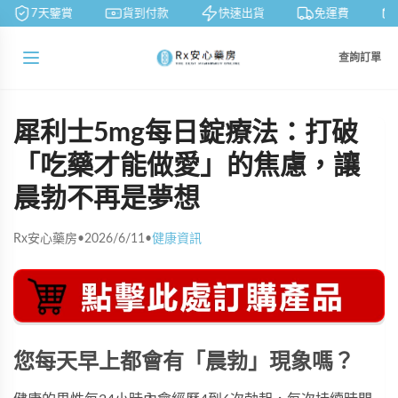
7天鑒賞
貨到付款
快速出貨
免運費
查詢訂單
犀利士5mg每日錠療法：打破
「吃藥才能做愛」的焦慮，讓
晨勃不再是夢想
Rx安心藥房
•
2026/6/11
•
健康資訊
您每天早上都會有「晨勃」現象嗎？