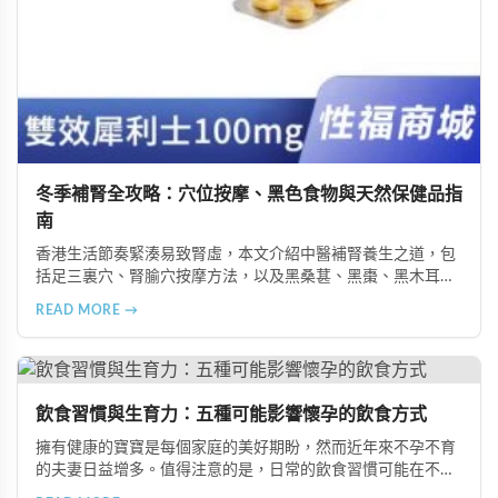
冬季補腎全攻略：穴位按摩、黑色食物與天然保健品指
南
香港生活節奏緊湊易致腎虛，本文介紹中醫補腎養生之道，包
括足三裏穴、腎腧穴按摩方法，以及黑桑葚、黑棗、黑木耳等
黑色食物的食療功效，並推薦 Candy B+ Complex 等天然保健
READ MORE →
品，助您冬季有效補腎強身。
飲食習慣與生育力：五種可能影響懷孕的飲食方式
擁有健康的寶寶是每個家庭的美好期盼，然而近年來不孕不育
的夫妻日益增多。值得注意的是，日常的飲食習慣可能在不知
不覺中影響著生育能力。本文將介紹五種可能導致不孕的不良