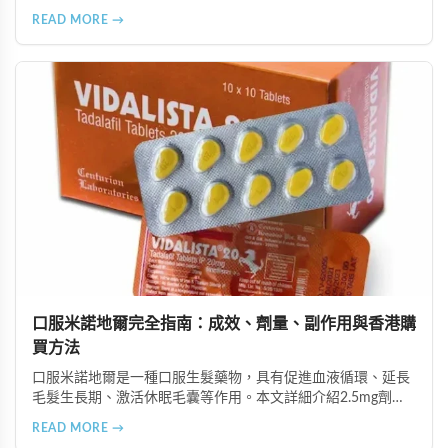
由資深執業藥師專業審核，採用隱密包裝配送，支持貨到付款
READ MORE →
等多種支付方式，保護客戶隱私。
口服米諾地爾完全指南：成效、劑量、副作用與香港購
買方法
口服米諾地爾是一種口服生髮藥物，具有促進血液循環、延長
毛髮生長期、激活休眠毛囊等作用。本文詳細介紹2.5mg劑量
的使用成效、劑量建議、可能的副作用（如多毛症狀、心跳加
READ MORE →
速等），以及在香港透過醫師處方、註冊藥房、萬寧等管道的