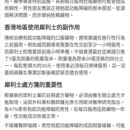
用。醫學專家特別提醒，長期每日服用壯陽藥物可能會造成
依賴性，男性朋友應該正視勃起功能障礙的根本原因，從源
頭解決問題，而非單純依賴藥物。
香港地區使用犀利士的副作用
傳統治療勃起功能障礙的口服藥物，通常建議在進行性行為
之前服用。例如威而鋼偉哥需要在性交前至少一小時服用，
而
犀利士
則需要提前兩小時準備。不過香港最近從美國引進
了5毫克劑量的輕量版本，劑量僅為原來20毫克裝的四分之
一，每粒售價大約30元，使用者必須每日規律服用，且一定
要經過醫生專業診斷後確認是否適合使用。
犀利士處方箋的重要性
輕量裝的犀利士屬於註冊處方藥物，必須由醫生開立處方才
能取得。泌尿外科專科醫師羅光彥引用歐洲醫學研究指出，
有47%患有勃起功能障礙的男性，在每日服用這款藥物一年
後，性功能成功恢復正常。
不過羅醫師強調，男性勃起功能障礙的成因相當複雜，可能