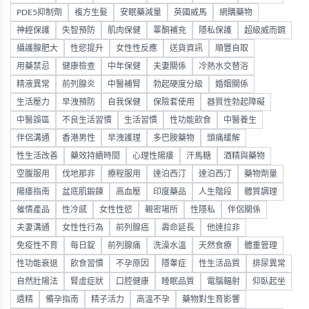
PDE5抑制劑
複方生髮
安眠藥減量
英國威馬
網購藥物
神經保護
失智預防
肌肉保健
睪酮補充
隱私保護
超級威而鋼
攝護腺肥大
性慾提升
女性性反應
送貨資訊
順豐自取
用藥禁忌
健康檢查
中年保健
夫妻關係
冷熱水交替浴
精液異常
前列腺炎
中醫補腎
勃起硬度分級
婚姻關係
生活壓力
早洩預防
自我保健
保險套使用
器質性勃起障礙
中醫誤區
不良生活習慣
生活習慣
性功能飲食
中醫養生
伴侶溝通
香港男性
早洩護理
多巴胺藥物
頭痛緩解
性生活改善
藥效持續時間
心理性陽痿
汗馬糖
酒精與藥物
空腹服用
伐地那非
療程服用
達泊西汀
達泊西汀
藥物劑量
陽痿指南
盆底肌鍛鍊
高血壓
印度藥品
人生階段
體質調理
催情產品
性冷感
女性性慾
親密場所
性隱私
伴侶關係
夫妻溝通
女性性行為
前列腺癌
壽命延長
他達拉非
免疫性不育
每日錠
前列腺痛
洗澡水溫
天然食療
體重管理
性功能衰退
飲食習慣
不孕原因
隱睾症
性生活品質
排尿異常
自然壯陽法
腎虛症狀
口腔健康
睡眠品質
電腦輻射
仰臥起坐
遺精
備孕指南
精子活力
高溫不孕
藥物對生育影響