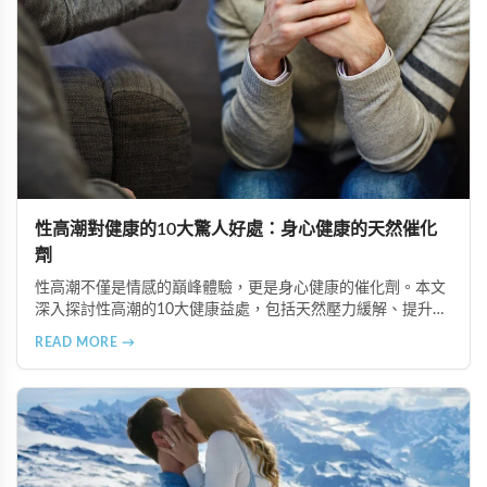
性高潮對健康的10大驚人好處：身心健康的天然催化
劑
性高潮不僅是情感的巔峰體驗，更是身心健康的催化劑。本文
深入探討性高潮的10大健康益處，包括天然壓力緩解、提升睡
眠品質、增強免疫力、改善抑鬱情緒、提升嗅覺敏感度、強健
READ MORE →
肌肉、天然止痛、促進血液循環、有助體重管理以及建立親密
情感連結。