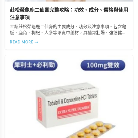
莊松榮龜鹿二仙膏完整攻略：功效、成分、價格與使用
注意事項
介紹莊松榮龜鹿二仙膏的主要成分、功效及注意事項。包含龜
板、鹿角、枸杞、人參等珍貴中藥材，具補腎壯陽、強筋健
骨、提振體力等潛在作用。提醒腎病患者需謹慎使用，市場售
READ MORE →
價約 NT$12,500-12,800。