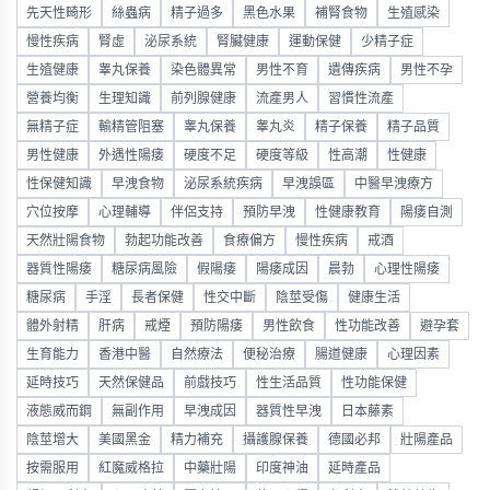
先天性畸形
絲蟲病
精子過多
黑色水果
補腎食物
生殖感染
慢性疾病
腎虛
泌尿系統
腎臟健康
運動保健
少精子症
生殖健康
睾丸保養
染色體異常
男性不育
遺傳疾病
男性不孕
營養均衡
生理知識
前列腺健康
流產男人
習慣性流產
無精子症
輸精管阻塞
睾丸保養
睾丸炎
精子保養
精子品質
男性健康
外遇性陽痿
硬度不足
硬度等級
性高潮
性健康
性保健知識
早洩食物
泌尿系統疾病
早洩誤區
中醫早洩療方
穴位按摩
心理輔導
伴侶支持
預防早洩
性健康教育
陽痿自測
天然壯陽食物
勃起功能改善
食療偏方
慢性疾病
戒酒
器質性陽痿
糖尿病風險
假陽痿
陽痿成因
晨勃
心理性陽痿
糖尿病
手淫
長者保健
性交中斷
陰莖受傷
健康生活
體外射精
肝病
戒煙
預防陽痿
男性飲食
性功能改善
避孕套
生育能力
香港中醫
自然療法
便秘治療
腸道健康
心理因素
延時技巧
天然保健品
前戲技巧
性生活品質
性功能保健
液態威而鋼
無副作用
早洩成因
器質性早洩
日本藤素
陰莖增大
美國黑金
精力補充
攝護腺保養
德國必邦
壯陽產品
按需服用
紅魔威格拉
中藥壯陽
印度神油
延時產品