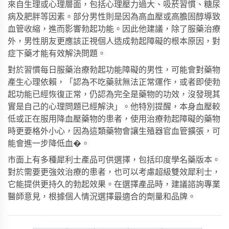
來自生理或心理層面，包括心理壓力過大、吸菸習慣、糖尿
病及肥胖等因素。部分男性則是因為高血壓或高膽固醇導致
血管收縮，進而影響勃起功能。因此他建議，除了服藥治療
外，男性朋友更應該正視個人造成勃起障礙的根本原因，對
症下藥才能有效解決問題。
對於習慣每日服藥治療勃起功能障礙的男性，可能會對藥物
產生心理依賴，「認為不吃藥就無法正常運作，或者即使勃
起功能已經恢復正常，仍認為完全是藥物的功效，沒發現其
實是自己的心理問題已經解決」。他特別提醒，本身血壓較
低或正在服用降血壓藥物的患者，使用治療勃起障礙的藥物
時更要格外小心，因為這類藥物會讓生殖器官血管擴張，可
能會進一步降低血�。
市面上有多種
犀利士產品
可供選擇，包括印度學名藥版本。
對於需要更強效治療的患者，也可以考慮
超級雙效犀利士
，
它能提供更持久的勃起效果。在選擇產品時，建議諮詢專業
醫師意見，根據個人情況選擇最適合的劑量和品牌。