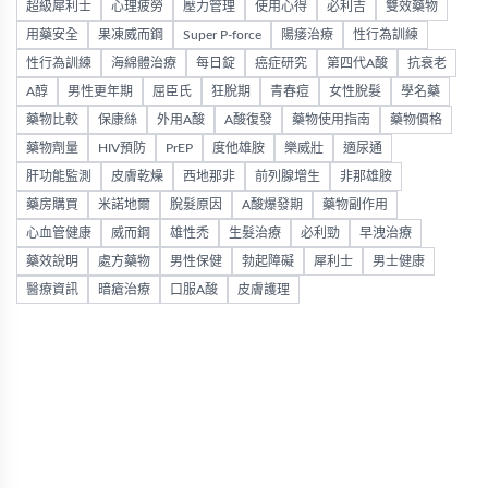
超級犀利士
心理疲勞
壓力管理
使用心得
必利吉
雙效藥物
用藥安全
果凍威而鋼
Super P-force
陽痿治療
性行為訓練
性行為訓練
海綿體治療
每日錠
癌症研究
第四代A酸
抗衰老
A醇
男性更年期
屈臣氏
狂脫期
青春痘
女性脫髮
學名藥
藥物比較
保康絲
外用A酸
A酸復發
藥物使用指南
藥物價格
藥物劑量
HIV預防
PrEP
度他雄胺
樂威壯
適尿通
肝功能監測
皮膚乾燥
西地那非
前列腺增生
非那雄胺
藥房購買
米諾地爾
脫髮原因
A酸爆發期
藥物副作用
心血管健康
威而鋼
雄性禿
生髮治療
必利勁
早洩治療
藥效說明
處方藥物
男性保健
勃起障礙
犀利士
男士健康
醫療資訊
暗瘡治療
口服A酸
皮膚護理