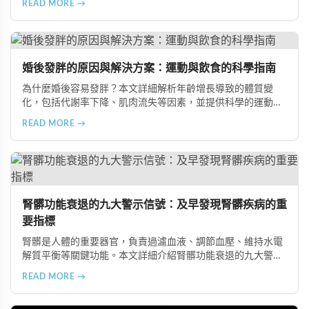
READ MORE →
飲食習慣，包括忽略早餐、過量食用冰冷食物、加工熟食的潛
在風險、長期素食的營養失衡，以及高油脂高蛋白飲食的負
擔，幫助準備懷孕的夫妻提升受孕機率。
婚後發胖的原因與解決方案：運動與飲食的科學指南
為什麼婚後容易發胖？本文詳細解析年齡增長導致的體質變
化，包括代謝率下降、肌肉流失等因素，並提供科學的運動與
飲食建議，幫助您有效預防肥胖、維持健康體態。
READ MORE →
腎髒功能衰退的九大警示信號：及早發現腎髒疾病的重
要指標
腎髒是人體的重要器官，負責過濾血液、調節血壓、維持水電
解質平衡等關鍵功能。本文詳細介紹腎髒功能衰退的九大警示
信號，包括身體浮腫、血壓升高、排尿量異常、尿液檢驗指標
READ MORE →
異常、怕冷手腳冰涼、頭暈目眩伴隨睡眠障礙、腰部痠痛、排
便困難以及頭暈伴隨耳鳴等症狀，幫助您及早發現腎髒疾病的