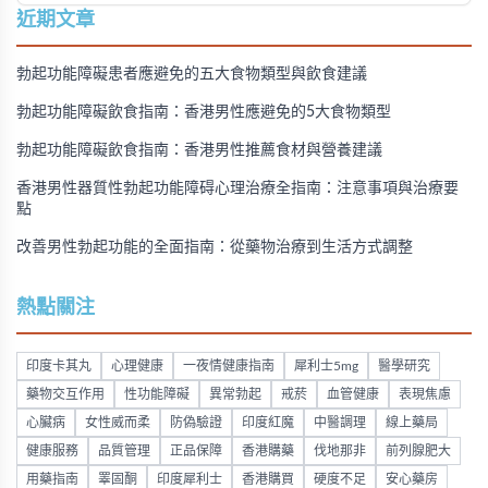
購買方法，並提供真實用戶經驗分享。
近期文章
勃起功能障礙患者應避免的五大食物類型與飲食建議
勃起功能障礙飲食指南：香港男性應避免的5大食物類型
勃起功能障礙飲食指南：香港男性推薦食材與營養建議
香港男性器質性勃起功能障碍心理治療全指南：注意事項與治療要
點
改善男性勃起功能的全面指南：從藥物治療到生活方式調整
熱點關注
印度卡其丸
心理健康
一夜情健康指南
犀利士5mg
醫學研究
藥物交互作用
性功能障礙
異常勃起
戒菸
血管健康
表現焦慮
心臟病
女性威而柔
防偽驗證
印度紅魔
中醫調理
線上藥局
健康服務
品質管理
正品保障
香港購藥
伐地那非
前列腺肥大
用藥指南
睪固酮
印度犀利士
香港購買
硬度不足
安心藥房