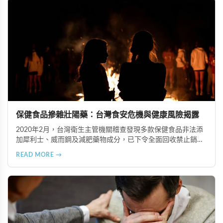
跡象，儘快就醫檢查。
保健食品摻雜壯陽藥：台灣食安危機與健康風險揭露
2020年2月，台灣衛生主管機關稽查發現多款保健食品非法添
加犀利士、威而鋼及減肥藥物成分，已下令全面回收禁止銷
售。本文深入分析非法添加壯陽藥物的健康危害，包含真實死
READ MORE →
亡案例，並呼籲民眾透過合法管道購藥，切勿聽信偏方。