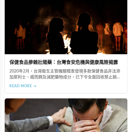
保健食品摻雜壯陽藥：台灣食安危機與健康風險揭露
2020年2月，台灣衛生主管機關稽查發現多款保健食品非法添
加犀利士、威而鋼及減肥藥物成分，已下令全面回收禁止銷
售。本文深入分析非法添加壯陽藥物的健康危害，包含真實死
READ MORE →
亡案例，並呼籲民眾透過合法管道購藥，切勿聽信偏方。