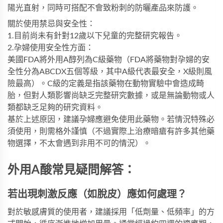
陽光直射，同時可搭配不會致粉刺的防曬產品來防護。
關於使用禁忌與安全性：
1.目前尚未有針對12歲以下兒童的完整研究報告。
2.孕婦使用安全性方面：
美國FDA將外用A醇列為C級藥物（FDA將藥物對孕婦的安
全性分為ABCDX五個等級，其中A級代表最安全，X級則風
險最高）。C級的定義是指該藥物在動物實驗中會造成畸
胎，但對人類影響尚缺乏完整研究數據，或是無論動物或人
類都缺乏足夠的研究資料。
基於上述原因，建議孕婦應避免使用此藥物。若情況特殊必
須使用，則需格外謹慎（不過實際上治療暗瘡有許多其他藥
物選擇，不太會遇到非用不可的情況）。
外用A酸常見疑問解答：
若出現刺激反應（如脫皮）應如何處理？
對於敏感膚質的使用者，建議採用「低劑量、低頻率」的方