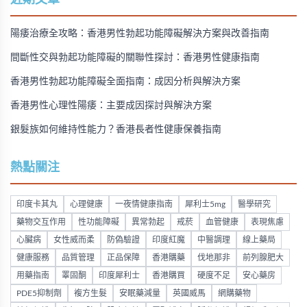
陽痿治療全攻略：香港男性勃起功能障礙解決方案與改善指南
間斷性交與勃起功能障礙的關聯性探討：香港男性健康指南
香港男性勃起功能障礙全面指南：成因分析與解決方案
香港男性心理性陽痿：主要成因探討與解決方案
銀髮族如何維持性能力？香港長者性健康保養指南
熱點關注
印度卡其丸
心理健康
一夜情健康指南
犀利士5mg
醫學研究
藥物交互作用
性功能障礙
異常勃起
戒菸
血管健康
表現焦慮
心臟病
女性威而柔
防偽驗證
印度紅魔
中醫調理
線上藥局
健康服務
品質管理
正品保障
香港購藥
伐地那非
前列腺肥大
用藥指南
睪固酮
印度犀利士
香港購買
硬度不足
安心藥房
PDE5抑制劑
複方生髮
安眠藥減量
英國威馬
網購藥物