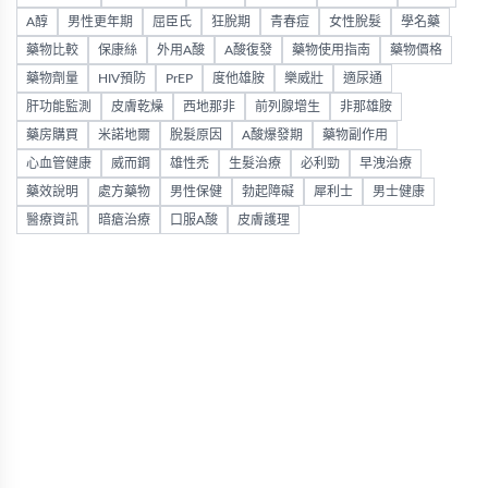
A醇
男性更年期
屈臣氏
狂脫期
青春痘
女性脫髮
學名藥
藥物比較
保康絲
外用A酸
A酸復發
藥物使用指南
藥物價格
藥物劑量
HIV預防
PrEP
度他雄胺
樂威壯
適尿通
肝功能監測
皮膚乾燥
西地那非
前列腺增生
非那雄胺
藥房購買
米諾地爾
脫髮原因
A酸爆發期
藥物副作用
心血管健康
威而鋼
雄性禿
生髮治療
必利勁
早洩治療
藥效說明
處方藥物
男性保健
勃起障礙
犀利士
男士健康
醫療資訊
暗瘡治療
口服A酸
皮膚護理