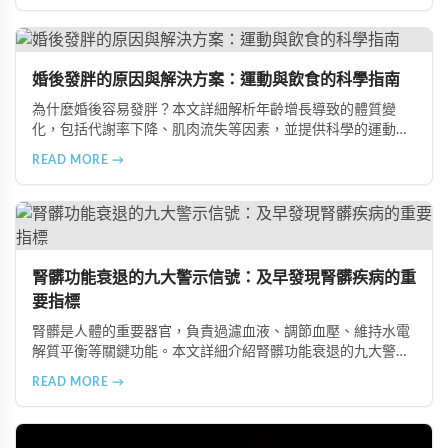
在風險、長期素食的營養失衡，以及高油脂高蛋白飲食的負
擔，幫助準備懷孕的夫妻提升受孕機率。
婚後發胖的原因與解決方案：運動與飲食的科學指南
為什麼婚後容易發胖？本文詳細解析年齡增長導致的體質變
化，包括代謝率下降、肌肉流失等因素，並提供科學的運動與
飲食建議，幫助您有效預防肥胖、維持健康體態。
READ MORE →
腎髒功能衰退的九大警示信號：及早發現腎髒疾病的重
要指標
腎髒是人體的重要器官，負責過濾血液、調節血壓、維持水電
解質平衡等關鍵功能。本文詳細介紹腎髒功能衰退的九大警示
信號，包括身體浮腫、血壓升高、排尿量異常、尿液檢驗指標
READ MORE →
異常、怕冷手腳冰涼、頭暈目眩伴隨睡眠障礙、腰部痠痛、排
便困難以及頭暈伴隨耳鳴等症狀，幫助您及早發現腎髒疾病的
跡象，儘快就醫檢查。