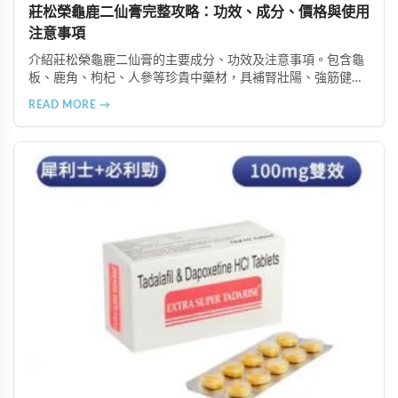
莊松榮龜鹿二仙膏完整攻略：功效、成分、價格與使用
注意事項
介紹莊松榮龜鹿二仙膏的主要成分、功效及注意事項。包含龜
板、鹿角、枸杞、人參等珍貴中藥材，具補腎壯陽、強筋健
骨、提振體力等潛在作用。提醒腎病患者需謹慎使用，市場售
READ MORE →
價約 NT$12,500-12,800。