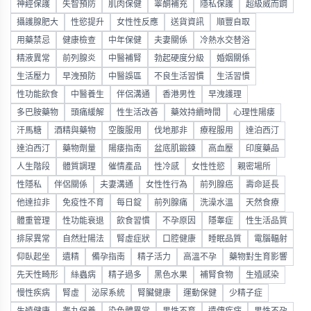
神經保護
失智預防
肌肉保健
睪酮補充
隱私保護
超級威而鋼
攝護腺肥大
性慾提升
女性性反應
送貨資訊
順豐自取
用藥禁忌
健康檢查
中年保健
夫妻關係
冷熱水交替浴
精液異常
前列腺炎
中醫補腎
勃起硬度分級
婚姻關係
生活壓力
早洩預防
中醫誤區
不良生活習慣
生活習慣
性功能飲食
中醫養生
伴侶溝通
香港男性
早洩護理
多巴胺藥物
頭痛緩解
性生活改善
藥效持續時間
心理性陽痿
汗馬糖
酒精與藥物
空腹服用
伐地那非
療程服用
達泊西汀
達泊西汀
藥物劑量
陽痿指南
盆底肌鍛鍊
高血壓
印度藥品
人生階段
體質調理
催情產品
性冷感
女性性慾
親密場所
性隱私
伴侶關係
夫妻溝通
女性性行為
前列腺癌
壽命延長
他達拉非
免疫性不育
每日錠
前列腺痛
洗澡水溫
天然食療
體重管理
性功能衰退
飲食習慣
不孕原因
隱睾症
性生活品質
排尿異常
自然壯陽法
腎虛症狀
口腔健康
睡眠品質
電腦輻射
仰臥起坐
遺精
備孕指南
精子活力
高溫不孕
藥物對生育影響
先天性畸形
絲蟲病
精子過多
黑色水果
補腎食物
生殖感染
慢性疾病
腎虛
泌尿系統
腎臟健康
運動保健
少精子症
生殖健康
睾丸保養
染色體異常
男性不育
遺傳疾病
男性不孕