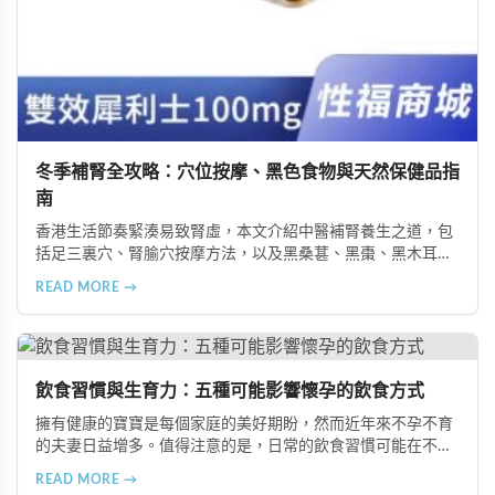
冬季補腎全攻略：穴位按摩、黑色食物與天然保健品指
南
香港生活節奏緊湊易致腎虛，本文介紹中醫補腎養生之道，包
括足三裏穴、腎腧穴按摩方法，以及黑桑葚、黑棗、黑木耳等
黑色食物的食療功效，並推薦 Candy B+ Complex 等天然保健
READ MORE →
品，助您冬季有效補腎強身。
飲食習慣與生育力：五種可能影響懷孕的飲食方式
擁有健康的寶寶是每個家庭的美好期盼，然而近年來不孕不育
的夫妻日益增多。值得注意的是，日常的飲食習慣可能在不知
不覺中影響著生育能力。本文將介紹五種可能導致不孕的不良
READ MORE →
飲食習慣，包括忽略早餐、過量食用冰冷食物、加工熟食的潛