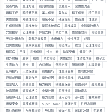
營養均衡
生理知識
前列腺健康
流產男人
習慣性流產
無精子症
輸精管阻塞
睾丸保養
睾丸炎
精子保養
精子品質
男性健康
外遇性陽痿
硬度不足
硬度等級
性高潮
性健康
性保健知識
早洩食物
泌尿系統疾病
早洩誤區
中醫早洩療方
穴位按摩
心理輔導
伴侶支持
預防早洩
性健康教育
陽痿自測
天然壯陽食物
勃起功能改善
食療偏方
慢性疾病
戒酒
器質性陽痿
糖尿病風險
假陽痿
陽痿成因
晨勃
心理性陽痿
糖尿病
手淫
長者保健
性交中斷
陰莖受傷
健康生活
體外射精
肝病
戒煙
預防陽痿
男性飲食
性功能改善
避孕套
生育能力
香港中醫
自然療法
便秘治療
腸道健康
心理因素
延時技巧
天然保健品
前戲技巧
性生活品質
性功能保健
液態威而鋼
無副作用
早洩成因
器質性早洩
日本藤素
陰莖增大
美國黑金
精力補充
攝護腺保養
德國必邦
壯陽產品
按需服用
紅魔威格拉
中藥壯陽
印度神油
延時產品
超級犀利士
心理疲勞
壓力管理
使用心得
必利吉
雙效藥物
用藥安全
果凍威而鋼
Super P-force
陽痿治療
性行為訓練
性行為訓練
海綿體治療
每日錠
癌症研究
第四代A酸
抗衰老