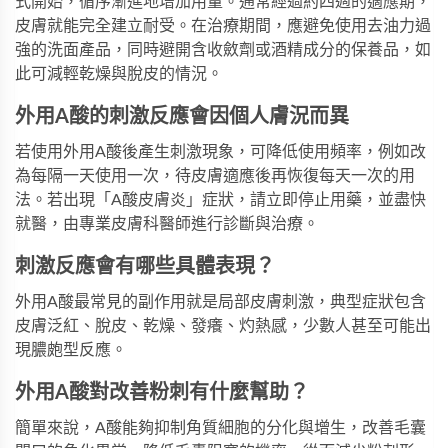
式開始，循序漸進地增加用量。通常經過約四週的適應期，
皮膚就能完全建立耐受。在治療期間，應避免使用去油力過
強的洗面產品，同時避開含收斂劑或酒精成分的保養品，如
此可減輕乾燥與脫皮的情況。
外用A酸的刺激反應會因個人膚況而異
若使用外用A酸後產生刺激現象，可降低使用頻率，例如改
為每隔一天使用一次，待皮膚適應後再恢復每天一次的用
法。若出現「A酸皮膚炎」症狀，請立即停止用藥，並盡快
就醫，由專業皮膚科醫師進行診斷與治療。
刺激反應會有哪些具體表現？
外用A酸最常見的副作用就是局部皮膚刺激，典型症狀包含
皮膚泛紅、脫皮、乾燥、發癢、灼熱感，少數人甚至可能出
現膿皰型反應。
外用A酸對改善粉刺有什麼幫助？
簡單來說，A酸能夠抑制角質細胞的分化與增生，改善毛囊