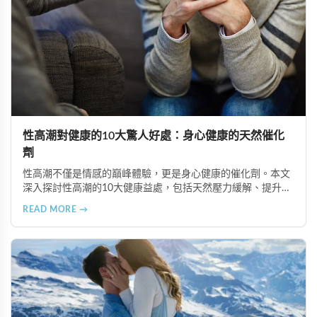
性高潮對健康的10大驚人好處：身心健康的天然催化
劑
性高潮不僅是情感的巔峰體驗，更是身心健康的催化劑。本文
深入探討性高潮的10大健康益處，包括天然壓力緩解、提升睡
眠品質、增強免疫力、改善抑鬱情緒、提升嗅覺敏感度、強健
READ MORE →
肌肉、天然止痛、促進血液循環、有助體重管理以及建立親密
情感連結。