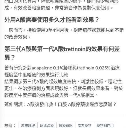
開口的角化異常，降低毛囊阻塞的機率，從而減少粉刺形
成，有效改善暗瘡問題，非常適合作為長期保養使用。
外用A酸需要使用多久才能看到效果？
一般而言，持續使用3至4個月後，對暗瘡症狀就能見到不錯
的改善效果。
第三代A酸與第一代A酸tretinoin的效果有何差
異？
曾有研究針對adapalene 0.1%凝膠與tretinoin 0.025%治療
輕度至中度暗瘡的效果進行比較
結果顯示第三代A酸的起效速度較快、刺激性較低、穩定性
更佳，在治療粉刺方面表現較好。但就長期效果來看，對於
輕度至中度痤瘡的治療成效與第一代A酸相當。
延伸閱讀：A酸復發自救！口服 A酸停藥後爆痘怎麼辦？
標籤：
皮膚護理
暗瘡治療
醫療資訊
處方藥物
藥物副作用