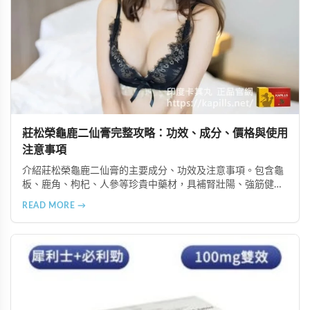
莊松榮龜鹿二仙膏完整攻略：功效、成分、價格與使用
注意事項
介紹莊松榮龜鹿二仙膏的主要成分、功效及注意事項。包含龜
板、鹿角、枸杞、人參等珍貴中藥材，具補腎壯陽、強筋健
骨、提振體力等潛在作用。提醒腎病患者需謹慎使用，市場售
READ MORE →
價約 NT$12,500-12,800。