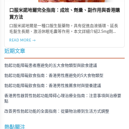
口服米諾地爾完全指南：成效、劑量、副作用與香港購
買方法
口服米諾地爾是一種口服生髮藥物，具有促進血液循環、延長
毛髮生長期、激活休眠毛囊等作用。本文詳細介紹2.5mg劑量
的使用成效、劑量建議、可能的副作用（如多毛症狀、心跳加
READ MORE →
速等），以及在香港透過醫師處方、註冊藥房、萬寧等管道的
購買方法，並提供真實用戶經驗分享。
近期文章
勃起功能障礙患者應避免的五大食物類型與飲食建議
勃起功能障礙飲食指南：香港男性應避免的5大食物類型
勃起功能障礙飲食指南：香港男性推薦食材與營養建議
香港男性器質性勃起功能障碍心理治療全指南：注意事項與治療要
點
改善男性勃起功能的全面指南：從藥物治療到生活方式調整
熱點關注