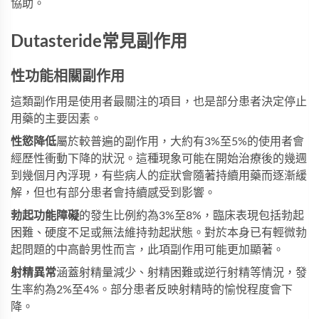
協助。
Dutasteride常見副作用
性功能相關副作用
這類副作用是使用者最關注的項目，也是部分患者決定停止
用藥的主要因素。
性慾降低
屬於較普遍的副作用，大約有3%至5%的使用者會
經歷性衝動下降的狀況。這種現象可能在開始治療後的幾週
到幾個月內浮現，有些病人的症狀會隨著持續用藥而逐漸緩
解，但也有部分患者會持續感受到影響。
勃起功能障礙
的發生比例約為3%至8%，臨床表現包括勃起
困難、硬度不足或無法維持勃起狀態。對於本身已有輕微勃
起問題的中高齡男性而言，此項副作用可能更加顯著。
射精異常
涵蓋射精量減少、射精困難或逆行射精等情況，發
生率約為2%至4%。部分患者反映射精時的愉悅程度會下
降。