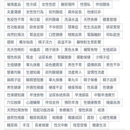
催情產品
性冷感
女性性慾
親密場所
性隱私
伴侶關係
夫妻溝通
女性性行為
前列腺癌
壽命延長
他達拉非
免疫性不育
每日錠
前列腺痛
洗澡水溫
天然食療
體重管理
性功能衰退
飲食習慣
不孕原因
隱睾症
性生活品質
排尿異常
自然壯陽法
腎虛症狀
口腔健康
睡眠品質
電腦輻射
仰臥起坐
遺精
備孕指南
精子活力
高溫不孕
藥物對生育影響
先天性畸形
絲蟲病
精子過多
黑色水果
補腎食物
生殖感染
慢性疾病
腎虛
泌尿系統
腎臟健康
運動保健
少精子症
生殖健康
睾丸保養
染色體異常
男性不育
遺傳疾病
男性不孕
營養均衡
生理知識
前列腺健康
流產男人
習慣性流產
無精子症
輸精管阻塞
睾丸保養
睾丸炎
精子保養
精子品質
男性健康
外遇性陽痿
硬度不足
硬度等級
性高潮
性健康
性保健知識
早洩食物
泌尿系統疾病
早洩誤區
中醫早洩療方
穴位按摩
心理輔導
伴侶支持
預防早洩
性健康教育
陽痿自測
天然壯陽食物
勃起功能改善
食療偏方
慢性疾病
戒酒
器質性陽痿
糖尿病風險
假陽痿
陽痿成因
晨勃
心理性陽痿
糖尿病
手淫
長者保健
性交中斷
陰莖受傷
健康生活