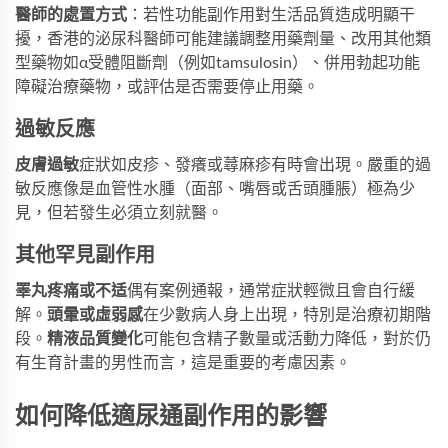
醫師的處置方式
：若性功能副作用對生活品質造成明顯干
擾，香港的泌尿科醫師可能建議調整用藥劑量、改用其他類
型藥物如α受體阻斷劑（例如tamsulosin）、併用勃起功能
障礙治療藥物，或評估是否需要停止用藥。
過敏反應
皮膚過敏
症狀如皮疹、發癢或蕁麻疹有時會出現。嚴重的過
敏反應像是血管性水腫（面部、嘴唇或舌頭腫脹）極為少
見，但若發生必須立刻就醫。
其他罕見副作用
睪丸疼痛或不适
偶有案例通報，通常症狀輕微且會自行緩
解。
頭暈或虛弱感
在少數病人身上出現，特別是治療初期階
段。
精液品質變化
可能包含精子數量或活動力降低，對於仍
有生育計畫的男性而言，這是重要的考慮因素。
如何降低適尿通副作用的影響