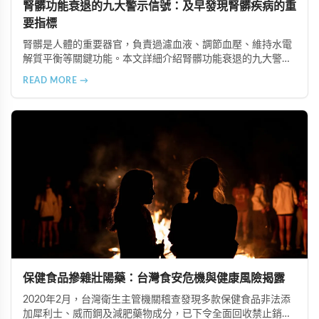
腎髒功能衰退的九大警示信號：及早發現腎髒疾病的重
要指標
腎髒是人體的重要器官，負責過濾血液、調節血壓、維持水電
解質平衡等關鍵功能。本文詳細介紹腎髒功能衰退的九大警示
信號，包括身體浮腫、血壓升高、排尿量異常、尿液檢驗指標
READ MORE →
異常、怕冷手腳冰涼、頭暈目眩伴隨睡眠障礙、腰部痠痛、排
便困難以及頭暈伴隨耳鳴等症狀，幫助您及早發現腎髒疾病的
跡象，儘快就醫檢查。
保健食品摻雜壯陽藥：台灣食安危機與健康風險揭露
2020年2月，台灣衛生主管機關稽查發現多款保健食品非法添
加犀利士、威而鋼及減肥藥物成分，已下令全面回收禁止銷