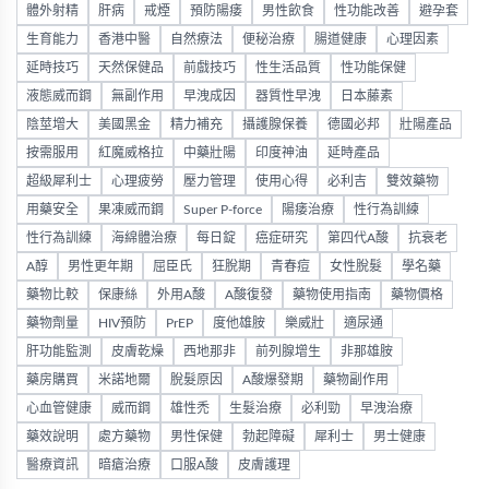
體外射精
肝病
戒煙
預防陽痿
男性飲食
性功能改善
避孕套
生育能力
香港中醫
自然療法
便秘治療
腸道健康
心理因素
延時技巧
天然保健品
前戲技巧
性生活品質
性功能保健
液態威而鋼
無副作用
早洩成因
器質性早洩
日本藤素
陰莖增大
美國黑金
精力補充
攝護腺保養
德國必邦
壯陽產品
按需服用
紅魔威格拉
中藥壯陽
印度神油
延時產品
超級犀利士
心理疲勞
壓力管理
使用心得
必利吉
雙效藥物
用藥安全
果凍威而鋼
Super P-force
陽痿治療
性行為訓練
性行為訓練
海綿體治療
每日錠
癌症研究
第四代A酸
抗衰老
A醇
男性更年期
屈臣氏
狂脫期
青春痘
女性脫髮
學名藥
藥物比較
保康絲
外用A酸
A酸復發
藥物使用指南
藥物價格
藥物劑量
HIV預防
PrEP
度他雄胺
樂威壯
適尿通
肝功能監測
皮膚乾燥
西地那非
前列腺增生
非那雄胺
藥房購買
米諾地爾
脫髮原因
A酸爆發期
藥物副作用
心血管健康
威而鋼
雄性禿
生髮治療
必利勁
早洩治療
藥效說明
處方藥物
男性保健
勃起障礙
犀利士
男士健康
醫療資訊
暗瘡治療
口服A酸
皮膚護理