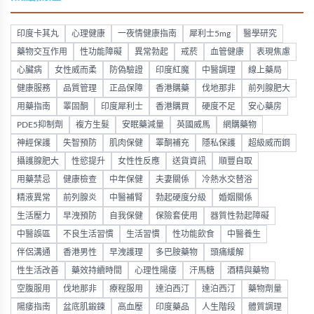
印度卡其丸
心理健康
一夜情健康指南
犀利士5mg
醫學研究
藥物交互作用
性功能障礙
異常勃起
戒菸
血管健康
表現焦慮
心臟病
女性威而柔
防偽驗證
印度紅魔
中醫調理
線上藥局
健康服務
品質管理
正品保障
香港購藥
伐地那非
前列腺肥大
用藥指南
睪固酮
印度犀利士
香港購買
硬度不足
安心藥房
PDE5抑制劑
複方生髮
安眠藥減量
英國威馬
網購藥物
神經保護
失智預防
肌肉保健
睪酮補充
隱私保護
超級威而鋼
攝護腺肥大
性慾提升
女性性反應
送貨資訊
順豐自取
用藥禁忌
健康檢查
中年保健
夫妻關係
冷熱水交替浴
精液異常
前列腺炎
中醫補腎
勃起硬度分級
婚姻關係
生活壓力
早洩預防
自我保健
保險套使用
器質性勃起障礙
中醫誤區
不良生活習慣
生活習慣
性功能飲食
中醫養生
伴侶溝通
香港男性
早洩護理
多巴胺藥物
頭痛緩解
性生活改善
藥效持續時間
心理性陽痿
汗馬糖
酒精與藥物
空腹服用
伐地那非
療程服用
達泊西汀
達泊西汀
藥物劑量
陽痿指南
盆底肌鍛鍊
高血壓
印度藥品
人生階段
體質調理