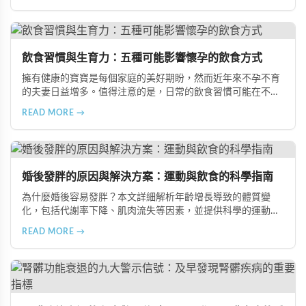
品，助您冬季有效補腎強身。
飲食習慣與生育力：五種可能影響懷孕的飲食方式
擁有健康的寶寶是每個家庭的美好期盼，然而近年來不孕不育
的夫妻日益增多。值得注意的是，日常的飲食習慣可能在不知
不覺中影響著生育能力。本文將介紹五種可能導致不孕的不良
READ MORE →
飲食習慣，包括忽略早餐、過量食用冰冷食物、加工熟食的潛
在風險、長期素食的營養失衡，以及高油脂高蛋白飲食的負
擔，幫助準備懷孕的夫妻提升受孕機率。
婚後發胖的原因與解決方案：運動與飲食的科學指南
為什麼婚後容易發胖？本文詳細解析年齡增長導致的體質變
化，包括代謝率下降、肌肉流失等因素，並提供科學的運動與
飲食建議，幫助您有效預防肥胖、維持健康體態。
READ MORE →