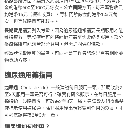
私家診所
方面，藥費大約為港幣150至300元每月，另需診
金約港幣500至1000元每次。
公立醫院
方面，每種藥物收費
約港幣15元（標準收費），專科門診診金約港幣135元每
次，但等候時間可能較長。
長期費用
需要列入考量，因為適尿通通常需要長期服用才能
維持療效，完整療程可能持續數年甚至需要終身服用。部分
醫療保險可能涵蓋部分費用，但需詳閱保單條款。
經濟狀況較困難的患者，可向社會工作者諮詢是否有相關藥
物資助方案。
適尿通用藥指南
適尿通（Dutasteride）一般建議每日服用一顆，那麼改為2
至3天服用一顆是否可行？確實有研究顯示，在每日服用一
顆持續一段時間後，可改為2至3天一顆。建議髮友們遵循藥
廠指示使用適尿通，除非服用後出現輕微副作用的髮友，才
可考慮調整為2至3天一顆。
適尿通如何使用？