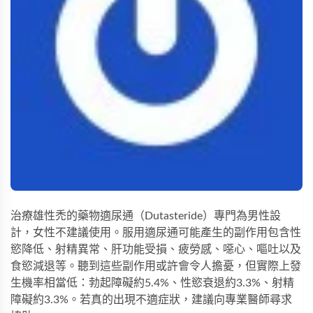
治療雄性禿的藥物適尿通（Dutasteride）專門為男性設
計，女性不建議使用。服用適尿通可能產生的副作用包含性
慾降低、射精異常、肝功能受損、疲勞感、噁心、嘔吐以及
食慾減退等。聽到這些副作用或許會令人擔憂，但實際上發
生機率相當低：勃起障礙約5.4%、性慾衰退約3.3%、射精
障礙約3.3%。若真的出現不適症狀，建議向專業醫師尋求