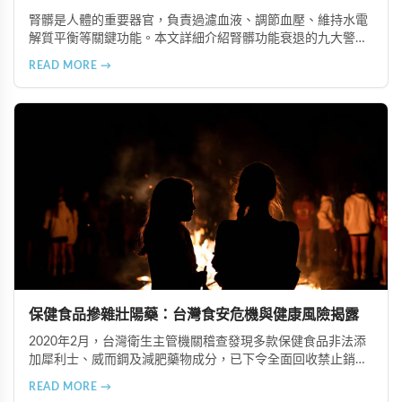
腎髒是人體的重要器官，負責過濾血液、調節血壓、維持水電
解質平衡等關鍵功能。本文詳細介紹腎髒功能衰退的九大警示
信號，包括身體浮腫、血壓升高、排尿量異常、尿液檢驗指標
READ MORE →
異常、怕冷手腳冰涼、頭暈目眩伴隨睡眠障礙、腰部痠痛、排
便困難以及頭暈伴隨耳鳴等症狀，幫助您及早發現腎髒疾病的
跡象，儘快就醫檢查。
保健食品摻雜壯陽藥：台灣食安危機與健康風險揭露
2020年2月，台灣衛生主管機關稽查發現多款保健食品非法添
加犀利士、威而鋼及減肥藥物成分，已下令全面回收禁止銷
售。本文深入分析非法添加壯陽藥物的健康危害，包含真實死
READ MORE →
亡案例，並呼籲民眾透過合法管道購藥，切勿聽信偏方。