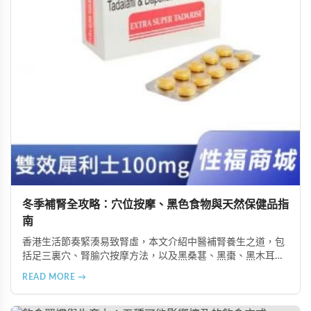
冬季補腎全攻略：穴位按摩、黑色食物與天然保健品指
南
香港生活節奏緊湊易致腎虛，本文介紹中醫補腎養生之道，包
括足三裏穴、腎腧穴按摩方法，以及黑桑葚、黑棗、黑木耳等
黑色食物的食療功效，並推薦 Candy B+ Complex 等天然保健
READ MORE →
品，助您冬季有效補腎強身。