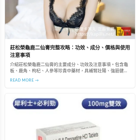
莊松榮龜鹿二仙膏完整攻略：功效、成分、價格與使用
注意事項
介紹莊松榮龜鹿二仙膏的主要成分、功效及注意事項。包含龜
板、鹿角、枸杞、人參等珍貴中藥材，具補腎壯陽、強筋健
骨、提振體力等潛在作用。提醒腎病患者需謹慎使用，市場售
READ MORE →
價約 NT$12,500-12,800。