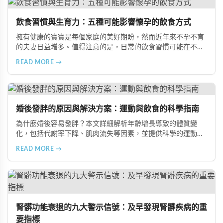
飲食習慣與生育力：五種可能影響懷孕的飲食方式
擁有健康的寶寶是每個家庭的美好期盼，然而近年來不孕不育
的夫妻日益增多。值得注意的是，日常的飲食習慣可能在不知
不覺中影響著生育能力。本文將介紹五種可能導致不孕的不良
READ MORE →
飲食習慣，包括忽略早餐、過量食用冰冷食物、加工熟食的潛
在風險、長期素食的營養失衡，以及高油脂高蛋白飲食的負
擔，幫助準備懷孕的夫妻提升受孕機率。
婚後發胖的原因與解決方案：運動與飲食的科學指南
為什麼婚後容易發胖？本文詳細解析年齡增長導致的體質變
化，包括代謝率下降、肌肉流失等因素，並提供科學的運動與
飲食建議，幫助您有效預防肥胖、維持健康體態。
READ MORE →
腎髒功能衰退的九大警示信號：及早發現腎髒疾病的重
要指標