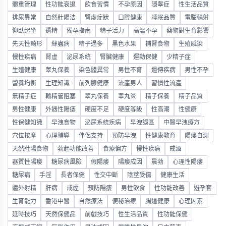
體重管理
性功能衰退
飲食習慣
不孕原因
隱睾症
性生活品質
排尿異常
自然壯陽法
腎虛症狀
口腔健康
睡眠品質
電腦輻射
仰臥起坐
遺精
備孕指南
精子活力
高溫不孕
藥物對生育影響
先天性畸形
絲蟲病
精子過多
黑色水果
補腎食物
生殖感染
慢性疾病
腎虛
泌尿系統
腎臟健康
運動保健
少精子症
生殖健康
睾丸保養
染色體異常
男性不育
遺傳疾病
男性不孕
營養均衡
生理知識
前列腺健康
流產男人
習慣性流產
無精子症
輸精管阻塞
睾丸保養
睾丸炎
精子保養
精子品質
男性健康
外遇性陽痿
硬度不足
硬度等級
性高潮
性健康
性保健知識
早洩食物
泌尿系統疾病
早洩誤區
中醫早洩療方
穴位按摩
心理輔導
伴侶支持
預防早洩
性健康教育
陽痿自測
天然壯陽食物
勃起功能改善
食療偏方
慢性疾病
戒酒
器質性陽痿
糖尿病風險
假陽痿
陽痿成因
晨勃
心理性陽痿
糖尿病
手淫
長者保健
性交中斷
陰莖受傷
健康生活
體外射精
肝病
戒煙
預防陽痿
男性飲食
性功能改善
避孕套
生育能力
香港中醫
自然療法
便秘治療
腸道健康
心理因素
延時技巧
天然保健品
前戲技巧
性生活品質
性功能保健