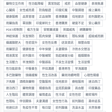
藥物交互作用
性功能障礙
異常勃起
戒菸
血管健康
表現焦慮
心臟病
女性威而柔
防偽驗證
印度紅魔
中醫調理
線上藥局
健康服務
品質管理
正品保障
香港購藥
伐地那非
前列腺肥大
用藥指南
睪固酮
印度犀利士
香港購買
硬度不足
安心藥房
PDE5抑制劑
複方生髮
安眠藥減量
英國威馬
網購藥物
神經保護
失智預防
肌肉保健
睪酮補充
隱私保護
超級威而鋼
攝護腺肥大
性慾提升
女性性反應
送貨資訊
順豐自取
用藥禁忌
健康檢查
中年保健
夫妻關係
冷熱水交替浴
精液異常
前列腺炎
中醫補腎
勃起硬度分級
婚姻關係
生活壓力
早洩預防
中醫誤區
不良生活習慣
生活習慣
性功能飲食
中醫養生
伴侶溝通
香港男性
早洩護理
多巴胺藥物
頭痛緩解
性生活改善
藥效持續時間
心理性陽痿
汗馬糖
酒精與藥物
空腹服用
伐地那非
療程服用
達泊西汀
達泊西汀
藥物劑量
陽痿指南
盆底肌鍛鍊
高血壓
印度藥品
人生階段
體質調理
催情產品
性冷感
女性性慾
親密場所
性隱私
伴侶關係
夫妻溝通
女性性行為
前列腺癌
壽命延長
他達拉非
免疫性不育
每日錠
前列腺痛
洗澡水溫
天然食療