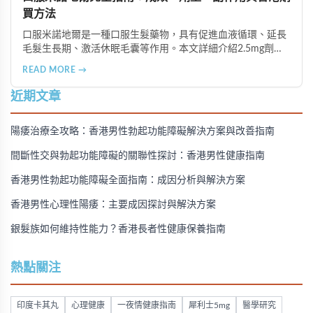
買方法
口服米諾地爾是一種口服生髮藥物，具有促進血液循環、延長
毛髮生長期、激活休眠毛囊等作用。本文詳細介紹2.5mg劑量
的使用成效、劑量建議、可能的副作用（如多毛症狀、心跳加
READ MORE →
速等），以及在香港透過醫師處方、註冊藥房、萬寧等管道的
購買方法，並提供真實用戶經驗分享。
近期文章
陽痿治療全攻略：香港男性勃起功能障礙解決方案與改善指南
間斷性交與勃起功能障礙的關聯性探討：香港男性健康指南
香港男性勃起功能障礙全面指南：成因分析與解決方案
香港男性心理性陽痿：主要成因探討與解決方案
銀髮族如何維持性能力？香港長者性健康保養指南
熱點關注
印度卡其丸
心理健康
一夜情健康指南
犀利士5mg
醫學研究