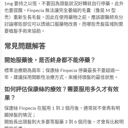
1mg 要持之以恆，不要因為頭髮狀況好轉就自行停藥。此外
也要提醒，Finpecia 無法讓完全萎縮的毛囊（像是 M 型
禿）重新生長毛髮，因此在使用藥物之前，應該跟醫師充分
討論哪些部位可以透過口服藥物改善，而哪些禿髮區域則需
要植髮手術來協助。
常見問題解答
開始服藥後，是否終身都不能停藥？
標準治療期為兩年；保康絲 Finpecia 停藥最長不要超過一
年，建議採用間斷性治療方式，來維持頭髮的最佳狀態。
如何評估保康絲的療效？需要服用多久才有效
果？
保康絲 Finpecia 在服用 1 到 2 個月後，通常就不會再有明
顯掉髮的情況；
開始長出頭髮則大多要等服藥 3 到 6 個月後，才會有比較明