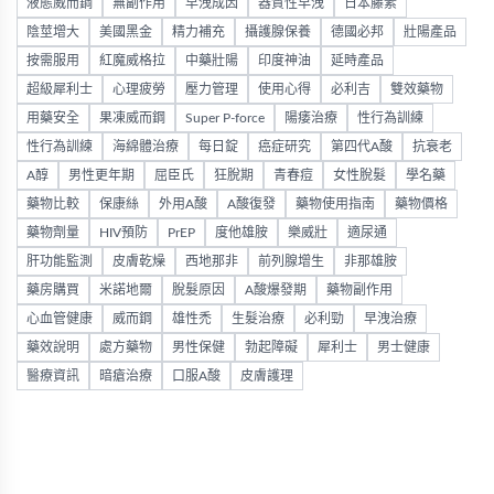
液態威而鋼
無副作用
早洩成因
器質性早洩
日本藤素
陰莖增大
美國黑金
精力補充
攝護腺保養
德國必邦
壯陽產品
按需服用
紅魔威格拉
中藥壯陽
印度神油
延時產品
超級犀利士
心理疲勞
壓力管理
使用心得
必利吉
雙效藥物
用藥安全
果凍威而鋼
Super P-force
陽痿治療
性行為訓練
性行為訓練
海綿體治療
每日錠
癌症研究
第四代A酸
抗衰老
A醇
男性更年期
屈臣氏
狂脫期
青春痘
女性脫髮
學名藥
藥物比較
保康絲
外用A酸
A酸復發
藥物使用指南
藥物價格
藥物劑量
HIV預防
PrEP
度他雄胺
樂威壯
適尿通
肝功能監測
皮膚乾燥
西地那非
前列腺增生
非那雄胺
藥房購買
米諾地爾
脫髮原因
A酸爆發期
藥物副作用
心血管健康
威而鋼
雄性禿
生髮治療
必利勁
早洩治療
藥效說明
處方藥物
男性保健
勃起障礙
犀利士
男士健康
醫療資訊
暗瘡治療
口服A酸
皮膚護理