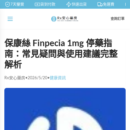
7天鑒賞
貨到付款
快速出貨
免運費
查詢訂單
保康絲 Finpecia 1mg 停藥指
南：常見疑問與使用建議完整
解析
Rx安心藥房
•
2026/5/20
•
健康資訊