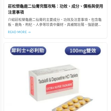
莊松榮龜鹿二仙膏完整攻略：功效、成分、價格與使用
注意事項
介紹莊松榮龜鹿二仙膏的主要成分、功效及注意事項。包含龜
板、鹿角、枸杞、人參等珍貴中藥材，具補腎壯陽、強筋健
骨、提振體力等潛在作用。提醒腎病患者需謹慎使用，市場售
READ MORE →
價約 NT$12,500-12,800。