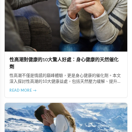
性高潮對健康的10大驚人好處：身心健康的天然催化
劑
性高潮不僅是情感的巔峰體驗，更是身心健康的催化劑。本文
深入探討性高潮的10大健康益處，包括天然壓力緩解、提升睡
眠品質、增強免疫力、改善抑鬱情緒、提升嗅覺敏感度、強健
READ MORE →
肌肉、天然止痛、促進血液循環、有助體重管理以及建立親密
情感連結。