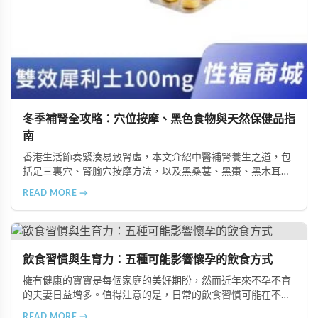
冬季補腎全攻略：穴位按摩、黑色食物與天然保健品指
南
香港生活節奏緊湊易致腎虛，本文介紹中醫補腎養生之道，包
括足三裏穴、腎腧穴按摩方法，以及黑桑葚、黑棗、黑木耳等
黑色食物的食療功效，並推薦 Candy B+ Complex 等天然保健
READ MORE →
品，助您冬季有效補腎強身。
飲食習慣與生育力：五種可能影響懷孕的飲食方式
擁有健康的寶寶是每個家庭的美好期盼，然而近年來不孕不育
的夫妻日益增多。值得注意的是，日常的飲食習慣可能在不知
不覺中影響著生育能力。本文將介紹五種可能導致不孕的不良
READ MORE →