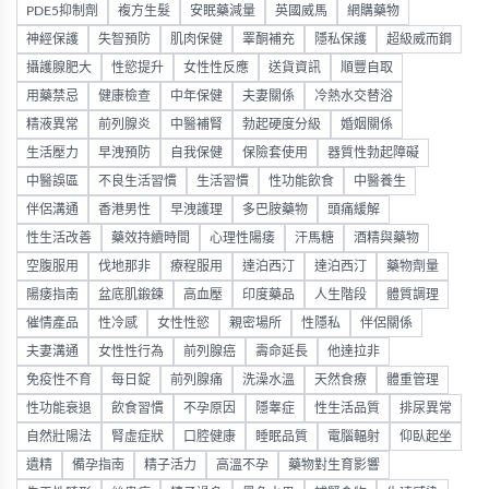
PDE5抑制劑
複方生髮
安眠藥減量
英國威馬
網購藥物
神經保護
失智預防
肌肉保健
睪酮補充
隱私保護
超級威而鋼
攝護腺肥大
性慾提升
女性性反應
送貨資訊
順豐自取
用藥禁忌
健康檢查
中年保健
夫妻關係
冷熱水交替浴
精液異常
前列腺炎
中醫補腎
勃起硬度分級
婚姻關係
生活壓力
早洩預防
自我保健
保險套使用
器質性勃起障礙
中醫誤區
不良生活習慣
生活習慣
性功能飲食
中醫養生
伴侶溝通
香港男性
早洩護理
多巴胺藥物
頭痛緩解
性生活改善
藥效持續時間
心理性陽痿
汗馬糖
酒精與藥物
空腹服用
伐地那非
療程服用
達泊西汀
達泊西汀
藥物劑量
陽痿指南
盆底肌鍛鍊
高血壓
印度藥品
人生階段
體質調理
催情產品
性冷感
女性性慾
親密場所
性隱私
伴侶關係
夫妻溝通
女性性行為
前列腺癌
壽命延長
他達拉非
免疫性不育
每日錠
前列腺痛
洗澡水溫
天然食療
體重管理
性功能衰退
飲食習慣
不孕原因
隱睾症
性生活品質
排尿異常
自然壯陽法
腎虛症狀
口腔健康
睡眠品質
電腦輻射
仰臥起坐
遺精
備孕指南
精子活力
高溫不孕
藥物對生育影響