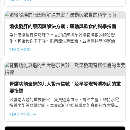
飲食習慣，包括忽略早餐、過量食用冰冷食物、加工熟食的潛
在風險、長期素食的營養失衡，以及高油脂高蛋白飲食的負
擔，幫助準備懷孕的夫妻提升受孕機率。
婚後發胖的原因與解決方案：運動與飲食的科學指南
為什麼婚後容易發胖？本文詳細解析年齡增長導致的體質變
化，包括代謝率下降、肌肉流失等因素，並提供科學的運動與
飲食建議，幫助您有效預防肥胖、維持健康體態。
READ MORE →
腎髒功能衰退的九大警示信號：及早發現腎髒疾病的重
要指標
腎髒是人體的重要器官，負責過濾血液、調節血壓、維持水電
解質平衡等關鍵功能。本文詳細介紹腎髒功能衰退的九大警示
信號，包括身體浮腫、血壓升高、排尿量異常、尿液檢驗指標
READ MORE →
異常、怕冷手腳冰涼、頭暈目眩伴隨睡眠障礙、腰部痠痛、排
便困難以及頭暈伴隨耳鳴等症狀，幫助您及早發現腎髒疾病的
跡象，儘快就醫檢查。