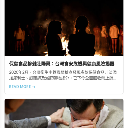
保健食品摻雜壯陽藥：台灣食安危機與健康風險揭露
2020年2月，台灣衛生主管機關稽查發現多款保健食品非法添
加犀利士、威而鋼及減肥藥物成分，已下令全面回收禁止銷
售。本文深入分析非法添加壯陽藥物的健康危害，包含真實死
READ MORE →
亡案例，並呼籲民眾透過合法管道購藥，切勿聽信偏方。