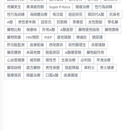
用藥安全
果凍威而鋼
Super P-force
陽痿治療
性行為訓練
性行為訓練
海綿體治療
每日錠
癌症研究
第四代A酸
抗衰老
A醇
男性更年期
屈臣氏
狂脫期
青春痘
女性脫髮
學名藥
藥物比較
保康絲
外用A酸
A酸復發
藥物使用指南
藥物價格
藥物劑量
HIV預防
PrEP
度他雄胺
樂威壯
適尿通
肝功能監測
皮膚乾燥
西地那非
前列腺增生
非那雄胺
藥房購買
米諾地爾
脫髮原因
A酸爆發期
藥物副作用
心血管健康
威而鋼
雄性禿
生髮治療
必利勁
早洩治療
藥效說明
處方藥物
男性保健
勃起障礙
犀利士
男士健康
醫療資訊
暗瘡治療
口服A酸
皮膚護理