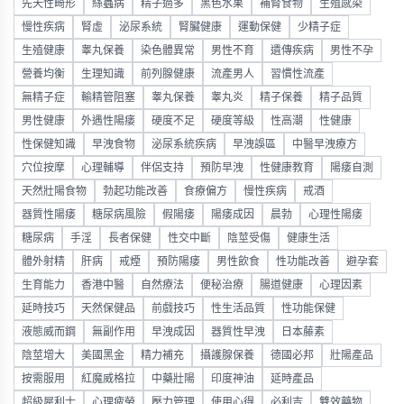
先天性畸形
絲蟲病
精子過多
黑色水果
補腎食物
生殖感染
慢性疾病
腎虛
泌尿系統
腎臟健康
運動保健
少精子症
生殖健康
睾丸保養
染色體異常
男性不育
遺傳疾病
男性不孕
營養均衡
生理知識
前列腺健康
流產男人
習慣性流產
無精子症
輸精管阻塞
睾丸保養
睾丸炎
精子保養
精子品質
男性健康
外遇性陽痿
硬度不足
硬度等級
性高潮
性健康
性保健知識
早洩食物
泌尿系統疾病
早洩誤區
中醫早洩療方
穴位按摩
心理輔導
伴侶支持
預防早洩
性健康教育
陽痿自測
天然壯陽食物
勃起功能改善
食療偏方
慢性疾病
戒酒
器質性陽痿
糖尿病風險
假陽痿
陽痿成因
晨勃
心理性陽痿
糖尿病
手淫
長者保健
性交中斷
陰莖受傷
健康生活
體外射精
肝病
戒煙
預防陽痿
男性飲食
性功能改善
避孕套
生育能力
香港中醫
自然療法
便秘治療
腸道健康
心理因素
延時技巧
天然保健品
前戲技巧
性生活品質
性功能保健
液態威而鋼
無副作用
早洩成因
器質性早洩
日本藤素
陰莖增大
美國黑金
精力補充
攝護腺保養
德國必邦
壯陽產品
按需服用
紅魔威格拉
中藥壯陽
印度神油
延時產品
超級犀利士
心理疲勞
壓力管理
使用心得
必利吉
雙效藥物