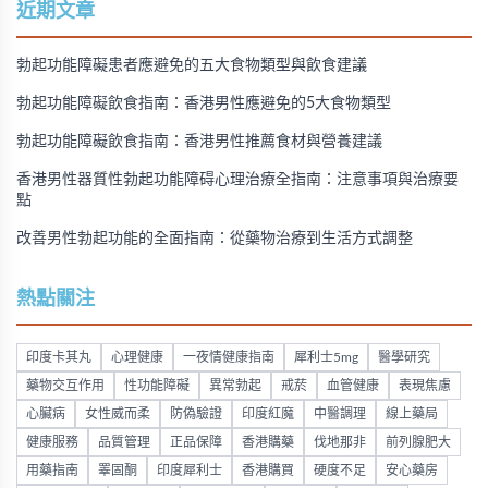
購買方法，並提供真實用戶經驗分享。
近期文章
勃起功能障礙患者應避免的五大食物類型與飲食建議
勃起功能障礙飲食指南：香港男性應避免的5大食物類型
勃起功能障礙飲食指南：香港男性推薦食材與營養建議
香港男性器質性勃起功能障碍心理治療全指南：注意事項與治療要
點
改善男性勃起功能的全面指南：從藥物治療到生活方式調整
熱點關注
印度卡其丸
心理健康
一夜情健康指南
犀利士5mg
醫學研究
藥物交互作用
性功能障礙
異常勃起
戒菸
血管健康
表現焦慮
心臟病
女性威而柔
防偽驗證
印度紅魔
中醫調理
線上藥局
健康服務
品質管理
正品保障
香港購藥
伐地那非
前列腺肥大
用藥指南
睪固酮
印度犀利士
香港購買
硬度不足
安心藥房