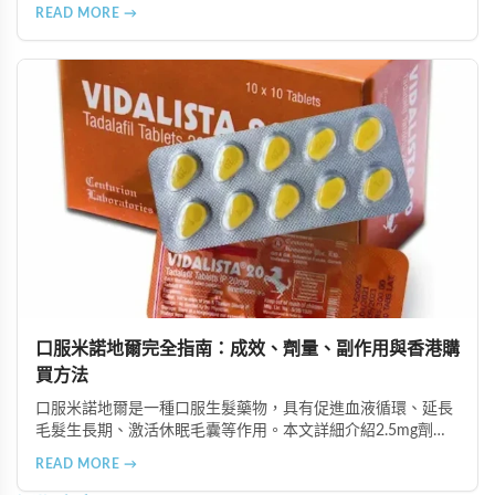
由資深執業藥師專業審核，採用隱密包裝配送，支持貨到付款
READ MORE →
等多種支付方式，保護客戶隱私。
口服米諾地爾完全指南：成效、劑量、副作用與香港購
買方法
口服米諾地爾是一種口服生髮藥物，具有促進血液循環、延長
毛髮生長期、激活休眠毛囊等作用。本文詳細介紹2.5mg劑量
的使用成效、劑量建議、可能的副作用（如多毛症狀、心跳加
READ MORE →
速等），以及在香港透過醫師處方、註冊藥房、萬寧等管道的