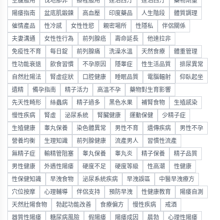
空腹服用
伐地那非
療程服用
達泊西汀
達泊西汀
藥物劑量
陽痿指南
盆底肌鍛鍊
高血壓
印度藥品
人生階段
體質調理
催情產品
性冷感
女性性慾
親密場所
性隱私
伴侶關係
夫妻溝通
女性性行為
前列腺癌
壽命延長
他達拉非
免疫性不育
每日錠
前列腺痛
洗澡水溫
天然食療
體重管理
性功能衰退
飲食習慣
不孕原因
隱睾症
性生活品質
排尿異常
自然壯陽法
腎虛症狀
口腔健康
睡眠品質
電腦輻射
仰臥起坐
遺精
備孕指南
精子活力
高溫不孕
藥物對生育影響
先天性畸形
絲蟲病
精子過多
黑色水果
補腎食物
生殖感染
慢性疾病
腎虛
泌尿系統
腎臟健康
運動保健
少精子症
生殖健康
睾丸保養
染色體異常
男性不育
遺傳疾病
男性不孕
營養均衡
生理知識
前列腺健康
流產男人
習慣性流產
無精子症
輸精管阻塞
睾丸保養
睾丸炎
精子保養
精子品質
男性健康
外遇性陽痿
硬度不足
硬度等級
性高潮
性健康
性保健知識
早洩食物
泌尿系統疾病
早洩誤區
中醫早洩療方
穴位按摩
心理輔導
伴侶支持
預防早洩
性健康教育
陽痿自測
天然壯陽食物
勃起功能改善
食療偏方
慢性疾病
戒酒
器質性陽痿
糖尿病風險
假陽痿
陽痿成因
晨勃
心理性陽痿