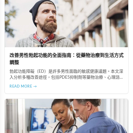
改善男性勃起功能的全面指南：從藥物治療到生活方式
調整
勃起功能障礙（ED）是許多男性面臨的敏感健康議題。本文深
入分析多種改善途徑，包括PDE5抑制劑等藥物治療、心理諮
商與認知行為療法、生活方式調整、物理與替代療法（如低能
READ MORE →
量體外震波治療），以及手術治療選項。在香港完善的醫療體
系下，及早尋求專業協助並採取積極主動的態度，配合規律運
動、健康飲食等預防措施，能有效改善性功能並重拾健康的性
生活。