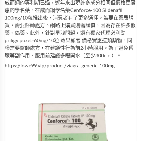
威而鋼的專利期已過，近年來出現許多成分相同但價格更實
惠的學名藥。在
威而鋼學名藥Cenforce-100 Sildenafil 
100mg/10粒
推出後，消費者有了更多選擇。若要在藥局購
買，需要醫師處方。網路上購買則需謹慎，因為存在許多假
藥、偽藥。此外，針對早洩問題，還有
獨家代理必利勁 
priligy poxet-60mg/10粒 效果顯著 價格實惠
這類藥物，同
樣需要醫師處方，在建議性行為前2小時服用。為了避免昏
厥等副作用，服用前建議多喝開水（至少300c.c.）。
https://lowe99.vip/product/viagra-generic-100mg