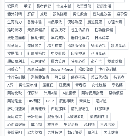
糖尿病
手淫
長者保健
性交中斷
陰莖受傷
健康生活
體外射精
肝病
戒煙
預防陽痿
男性飲食
性功能改善
避孕套
生育能力
香港中醫
自然療法
便秘治療
腸道健康
心理因素
延時技巧
天然保健品
前戲技巧
性生活品質
性功能保健
液態威而鋼
無副作用
早洩成因
器質性早洩
日本藤素
陰莖增大
美國黑金
精力補充
攝護腺保養
德國必邦
壯陽產品
按需服用
紅魔威格拉
中藥壯陽
印度神油
延時產品
超級犀利士
心理疲勞
壓力管理
使用心得
必利吉
雙效藥物
用藥安全
果凍威而鋼
Super P-force
陽痿治療
性行為訓練
性行為訓練
海綿體治療
每日錠
癌症研究
第四代A酸
抗衰老
A醇
男性更年期
屈臣氏
狂脫期
青春痘
女性脫髮
學名藥
藥物比較
保康絲
外用A酸
A酸復發
藥物使用指南
藥物價格
藥物劑量
HIV預防
PrEP
度他雄胺
樂威壯
適尿通
肝功能監測
皮膚乾燥
西地那非
前列腺增生
非那雄胺
藥房購買
米諾地爾
脫髮原因
A酸爆發期
藥物副作用
心血管健康
威而鋼
雄性禿
生髮治療
必利勁
早洩治療
藥效說明
處方藥物
男性保健
勃起障礙
犀利士
男士健康