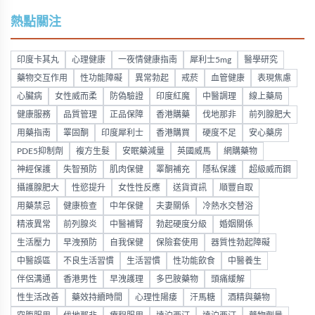
熱點關注
印度卡其丸
心理健康
一夜情健康指南
犀利士5mg
醫學研究
藥物交互作用
性功能障礙
異常勃起
戒菸
血管健康
表現焦慮
心臟病
女性威而柔
防偽驗證
印度紅魔
中醫調理
線上藥局
健康服務
品質管理
正品保障
香港購藥
伐地那非
前列腺肥大
用藥指南
睪固酮
印度犀利士
香港購買
硬度不足
安心藥房
PDE5抑制劑
複方生髮
安眠藥減量
英國威馬
網購藥物
神經保護
失智預防
肌肉保健
睪酮補充
隱私保護
超級威而鋼
攝護腺肥大
性慾提升
女性性反應
送貨資訊
順豐自取
用藥禁忌
健康檢查
中年保健
夫妻關係
冷熱水交替浴
精液異常
前列腺炎
中醫補腎
勃起硬度分級
婚姻關係
生活壓力
早洩預防
自我保健
保險套使用
器質性勃起障礙
中醫誤區
不良生活習慣
生活習慣
性功能飲食
中醫養生
伴侶溝通
香港男性
早洩護理
多巴胺藥物
頭痛緩解
性生活改善
藥效持續時間
心理性陽痿
汗馬糖
酒精與藥物