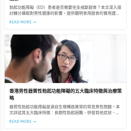
勃起功能障礙（ED）患者是否需要完全戒斷甜食？本文深入探
討糖分攝取對男性健康的影響，提供聰明食用甜食的實用建
議，以及改善ED的飲食策略。了解如何控制糖分攝取、選擇天
READ MORE →
然甜味來源，並結合專業治療方案如超級雙效犀利士，有效改
善ED症狀。
香港男性器質性勃起功能障礙的五大臨床特徵與治療策
略
器質性勃起功能障礙是源自生理構造異常的常見男性問題。本
文詳述其五大臨床特徵：長期性勃起困難、併發其他症狀、可
追溯生理病因、治療效果差異大、需多管齊下治療。了解這些
READ MORE →
特徵有助患者配合醫師診療計畫，提升康復機會。