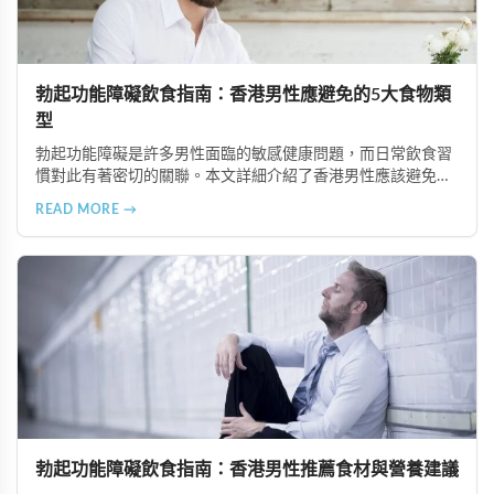
勃起功能障礙飲食指南：香港男性應避免的5大食物類
型
勃起功能障礙是許多男性面臨的敏感健康問題，而日常飲食習
慣對此有著密切的關聯。本文詳細介紹了香港男性應該避免或
適度節制的5大食物類型，包括高油脂食品、高糖分食物、精
READ MORE →
緻加工食品、咖啡因與刺激性飲品以及酒精類飲料，並提供健
康的飲食替代建議，幫助改善勃起功能並維護整體健康。
勃起功能障礙飲食指南：香港男性推薦食材與營養建議