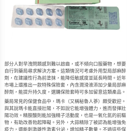
部分人對早洩問題感到難以啟齒，或不傾向口服藥物，想要
自行到藥局尋求解決方案。這類情況可考慮外用型局部麻醉
劑，在建議性行為前塗抹，能降低敏感度並延長時間。近年
市場上還推出一款特殊保險套，內含潤滑液添加少量局部麻
醉劑，能提升持久度，選購保險套時可多加留意這類產品。
藥局常見的保健食品中，瑪卡（又稱秘魯人蔘）頗受歡迎。
與其說瑪卡能直接壯陽，不如說它能增強體力，進而發揮壯
陽功效。精胺酸則能加強精子活動度，也是一氧化氮的前驅
物，有助改善勃起障礙。另外，大蒜精除了被認為能增強免
疫力，還能刺激雄性激素分泌，增加精子數量。不過這些保