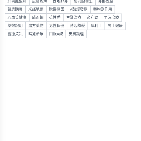
肝功能監測
皮膚乾燥
西地那非
前列腺增生
非那雄胺
藥房購買
米諾地爾
脫髮原因
A酸爆發期
藥物副作用
心血管健康
威而鋼
雄性禿
生髮治療
必利勁
早洩治療
藥效說明
處方藥物
男性保健
勃起障礙
犀利士
男士健康
醫療資訊
暗瘡治療
口服A酸
皮膚護理