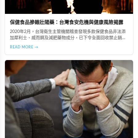
保健食品摻雜壯陽藥：台灣食安危機與健康風險揭露
2020年2月，台灣衛生主管機關稽查發現多款保健食品非法添
加犀利士、威而鋼及減肥藥物成分，已下令全面回收禁止銷
售。本文深入分析非法添加壯陽藥物的健康危害，包含真實死
READ MORE →
亡案例，並呼籲民眾透過合法管道購藥，切勿聽信偏方。