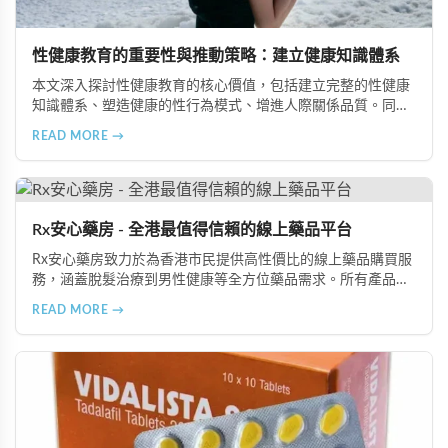
性健康教育的重要性與推動策略：建立健康知識體系
本文深入探討性健康教育的核心價值，包括建立完整的性健康
知識體系、塑造健康的性行為模式、增進人際關係品質。同時
分享從家庭教育、學校課程到社會推廣的具體推動策略，幫助
READ MORE →
全面提升國民的性健康素養。
Rx安心藥房 - 全港最值得信賴的線上藥品平台
Rx安心藥房致力於為香港市民提供高性價比的線上藥品購買服
務，涵蓋脫髮治療到男性健康等全方位藥品需求。所有產品均
由資深執業藥師專業審核，採用隱密包裝配送，支持貨到付款
READ MORE →
等多種支付方式，保護客戶隱私。