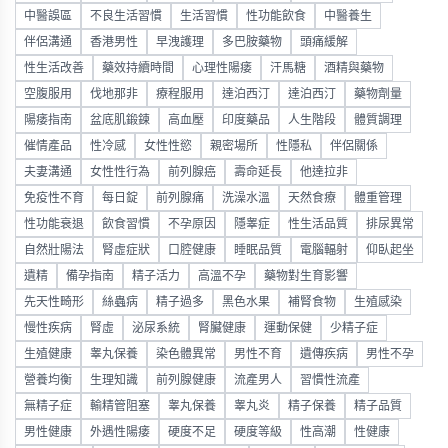
中醫誤區
不良生活習慣
生活習慣
性功能飲食
中醫養生
伴侶溝通
香港男性
早洩護理
多巴胺藥物
頭痛緩解
性生活改善
藥效持續時間
心理性陽痿
汗馬糖
酒精與藥物
空腹服用
伐地那非
療程服用
達泊西汀
達泊西汀
藥物劑量
陽痿指南
盆底肌鍛鍊
高血壓
印度藥品
人生階段
體質調理
催情產品
性冷感
女性性慾
親密場所
性隱私
伴侶關係
夫妻溝通
女性性行為
前列腺癌
壽命延長
他達拉非
免疫性不育
每日錠
前列腺痛
洗澡水溫
天然食療
體重管理
性功能衰退
飲食習慣
不孕原因
隱睾症
性生活品質
排尿異常
自然壯陽法
腎虛症狀
口腔健康
睡眠品質
電腦輻射
仰臥起坐
遺精
備孕指南
精子活力
高溫不孕
藥物對生育影響
先天性畸形
絲蟲病
精子過多
黑色水果
補腎食物
生殖感染
慢性疾病
腎虛
泌尿系統
腎臟健康
運動保健
少精子症
生殖健康
睾丸保養
染色體異常
男性不育
遺傳疾病
男性不孕
營養均衡
生理知識
前列腺健康
流產男人
習慣性流產
無精子症
輸精管阻塞
睾丸保養
睾丸炎
精子保養
精子品質
男性健康
外遇性陽痿
硬度不足
硬度等級
性高潮
性健康