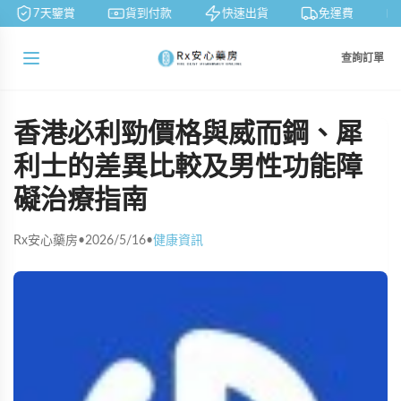
7天鑒賞
貨到付款
快速出貨
免運費
查詢訂單
香港必利勁價格與威而鋼、犀
利士的差異比較及男性功能障
礙治療指南
Rx安心藥房
•
2026/5/16
•
健康資訊