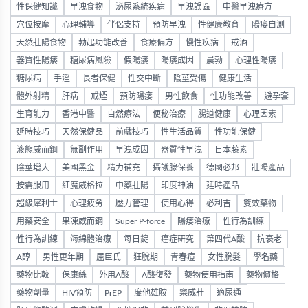
性保健知識
早洩食物
泌尿系統疾病
早洩誤區
中醫早洩療方
穴位按摩
心理輔導
伴侶支持
預防早洩
性健康教育
陽痿自測
天然壯陽食物
勃起功能改善
食療偏方
慢性疾病
戒酒
器質性陽痿
糖尿病風險
假陽痿
陽痿成因
晨勃
心理性陽痿
糖尿病
手淫
長者保健
性交中斷
陰莖受傷
健康生活
體外射精
肝病
戒煙
預防陽痿
男性飲食
性功能改善
避孕套
生育能力
香港中醫
自然療法
便秘治療
腸道健康
心理因素
延時技巧
天然保健品
前戲技巧
性生活品質
性功能保健
液態威而鋼
無副作用
早洩成因
器質性早洩
日本藤素
陰莖增大
美國黑金
精力補充
攝護腺保養
德國必邦
壯陽產品
按需服用
紅魔威格拉
中藥壯陽
印度神油
延時產品
超級犀利士
心理疲勞
壓力管理
使用心得
必利吉
雙效藥物
用藥安全
果凍威而鋼
Super P-force
陽痿治療
性行為訓練
性行為訓練
海綿體治療
每日錠
癌症研究
第四代A酸
抗衰老
A醇
男性更年期
屈臣氏
狂脫期
青春痘
女性脫髮
學名藥
藥物比較
保康絲
外用A酸
A酸復發
藥物使用指南
藥物價格
藥物劑量
HIV預防
PrEP
度他雄胺
樂威壯
適尿通