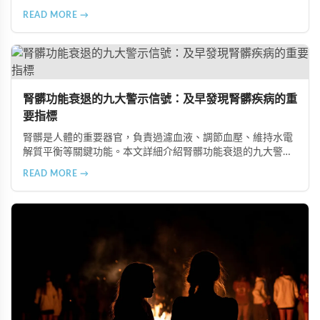
飲食建議，幫助您有效預防肥胖、維持健康體態。
READ MORE →
腎髒功能衰退的九大警示信號：及早發現腎髒疾病的重
要指標
腎髒是人體的重要器官，負責過濾血液、調節血壓、維持水電
解質平衡等關鍵功能。本文詳細介紹腎髒功能衰退的九大警示
信號，包括身體浮腫、血壓升高、排尿量異常、尿液檢驗指標
READ MORE →
異常、怕冷手腳冰涼、頭暈目眩伴隨睡眠障礙、腰部痠痛、排
便困難以及頭暈伴隨耳鳴等症狀，幫助您及早發現腎髒疾病的
跡象，儘快就醫檢查。