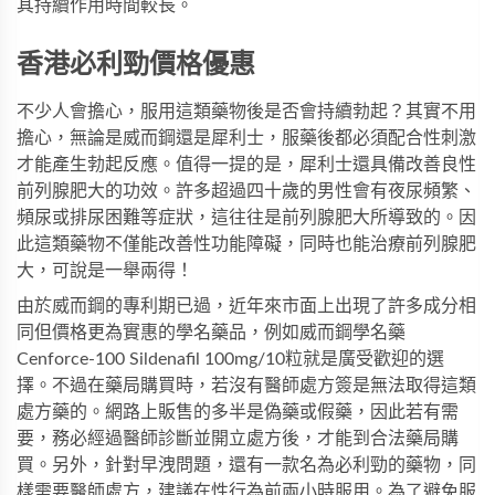
其持續作用時間較長。
香港必利勁價格優惠
不少人會擔心，服用這類藥物後是否會持續勃起？其實不用
擔心，無論是威而鋼還是犀利士，服藥後都必須配合性刺激
才能產生勃起反應。值得一提的是，犀利士還具備改善良性
前列腺肥大的功效。許多超過四十歲的男性會有夜尿頻繁、
頻尿或排尿困難等症狀，這往往是前列腺肥大所導致的。因
此這類藥物不僅能改善性功能障礙，同時也能治療前列腺肥
大，可說是一舉兩得！
由於威而鋼的專利期已過，近年來市面上出現了許多成分相
同但價格更為實惠的學名藥品，例如威而鋼學名藥
Cenforce-100 Sildenafil 100mg/10粒就是廣受歡迎的選
擇。不過在藥局購買時，若沒有醫師處方簽是無法取得這類
處方藥的。網路上販售的多半是偽藥或假藥，因此若有需
要，務必經過醫師診斷並開立處方後，才能到合法藥局購
買。另外，針對早洩問題，還有一款名為必利勁的藥物，同
樣需要醫師處方，建議在性行為前兩小時服用。為了避免服