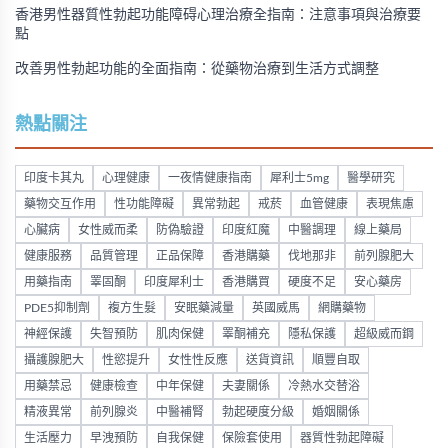
香港男性器質性勃起功能障碍心理治療全指南：注意事項與治療要
點
改善男性勃起功能的全面指南：從藥物治療到生活方式調整
熱點關注
印度卡其丸
心理健康
一夜情健康指南
犀利士5mg
醫學研究
藥物交互作用
性功能障礙
異常勃起
戒菸
血管健康
表現焦慮
心臟病
女性威而柔
防偽驗證
印度紅魔
中醫調理
線上藥局
健康服務
品質管理
正品保障
香港購藥
伐地那非
前列腺肥大
用藥指南
睪固酮
印度犀利士
香港購買
硬度不足
安心藥房
PDE5抑制劑
複方生髮
安眠藥減量
英國威馬
網購藥物
神經保護
失智預防
肌肉保健
睪酮補充
隱私保護
超級威而鋼
攝護腺肥大
性慾提升
女性性反應
送貨資訊
順豐自取
用藥禁忌
健康檢查
中年保健
夫妻關係
冷熱水交替浴
精液異常
前列腺炎
中醫補腎
勃起硬度分級
婚姻關係
生活壓力
早洩預防
自我保健
保險套使用
器質性勃起障礙