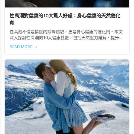
性高潮對健康的10大驚人好處：身心健康的天然催化
劑
性高潮不僅是情感的巔峰體驗，更是身心健康的催化劑。本文
深入探討性高潮的10大健康益處，包括天然壓力緩解、提升睡
眠品質、增強免疫力、改善抑鬱情緒、提升嗅覺敏感度、強健
READ MORE →
肌肉、天然止痛、促進血液循環、有助體重管理以及建立親密
情感連結。