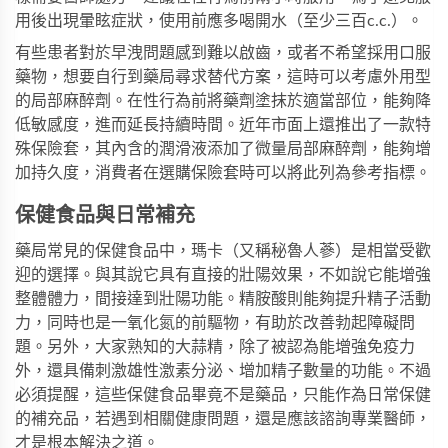
用後出現暈眩症狀，使用前應多喝開水（至少三百c.c.）。
有些患者對於早洩問題感到難以啟齒，或者不希望採用口服
藥物，想要自行到藥局尋求替代方案，這時可以考慮外用型
的局部麻醉劑。在性行為前將藥劑塗抹於適當部位，能夠降
低敏感度，進而延長持續時間。近年市面上還推出了一款特
殊保險套，其內含的潤滑液添加了微量局部麻醉劑，能夠增
加持久度，消費者在選購保險套時可以將此列為參考指標。
保健食品與日常補充
藥局常見的保健食品中，瑪卡（又稱秘魯人蔘）是相當受歡
迎的選擇。與其說它具有直接的壯陽效果，不如說它能增強
整體體力，間接達到壯陽功能。精胺酸則能夠提升精子活動
力，同時也是一氧化氮的前驅物，有助於改善勃起障礙問
題。另外，大家熟知的大蒜精，除了被認為能增強免疫力
外，還具備刺激雄性激素分泌、增加精子數量的功能。不過
必須提醒，這些保健食品畢竟不是藥品，只能作為日常保健
的補充品，若遇到相關健康問題，還是應該諮詢專業醫師，
才是根本解決之道。