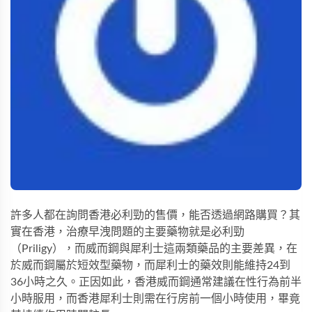
許多人都在詢問香港必利勁的售價，能否透過網路購買？其
實在香港，治療早洩問題的主要藥物就是必利勁
（Priligy），而威而鋼與犀利士這兩類藥品的主要差異，在
於威而鋼屬於短效型藥物，而犀利士的藥效則能維持24到
36小時之久。正因如此，香港威而鋼通常建議在性行為前半
小時服用，而香港犀利士則需在行房前一個小時使用，畢竟