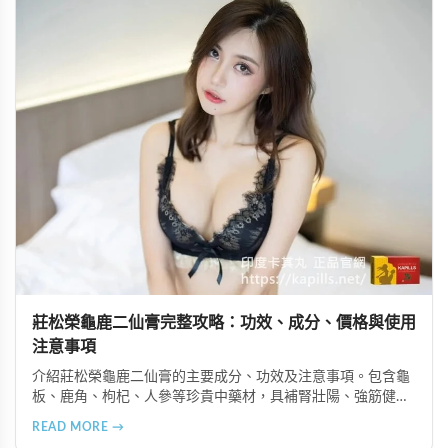
莊松榮龜鹿二仙膏完整攻略：功效、成分、價格與使用
注意事項
介紹莊松榮龜鹿二仙膏的主要成分、功效及注意事項。包含龜
板、鹿角、枸杞、人參等珍貴中藥材，具補腎壯陽、強筋健
骨、提振體力等潛在作用。提醒腎病患者需謹慎使用，市場售
READ MORE →
價約 NT$12,500-12,800。