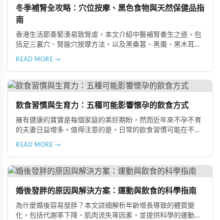
冬季補腎全攻略：穴位按摩、黑色食物與天然保健品指
南
香港生活節奏緊湊易致腎虛，本文介紹中醫補腎養生之道，包
括足三裏穴、腎腧穴按摩方法，以及黑桑葚、黑棗、黑木耳等
黑色食物的食療功效，並推薦 Candy B+ Complex 等天然保健
READ MORE →
品，助您冬季有效補腎強身。
飲食習慣與生育力：五種可能影響懷孕的飲食方式
擁有健康的寶寶是每個家庭的美好期盼，然而近年來不孕不育
的夫妻日益增多。值得注意的是，日常的飲食習慣可能在不知
不覺中影響著生育能力。本文將介紹五種可能導致不孕的不良
READ MORE →
飲食習慣，包括忽略早餐、過量食用冰冷食物、加工熟食的潛
在風險、長期素食的營養失衡，以及高油脂高蛋白飲食的負
擔，幫助準備懷孕的夫妻提升受孕機率。
婚後發胖的原因與解決方案：運動與飲食的科學指南
為什麼婚後容易發胖？本文詳細解析年齡增長導致的體質變
化，包括代謝率下降、肌肉流失等因素，並提供科學的運動與