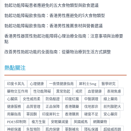
勃起功能障礙患者應避免的五大食物類型與飲食建議
勃起功能障礙飲食指南：香港男性應避免的5大食物類型
勃起功能障礙飲食指南：香港男性推薦食材與營養建議
香港男性器質性勃起功能障碍心理治療全指南：注意事項與治療要
點
改善男性勃起功能的全面指南：從藥物治療到生活方式調整
熱點關注
印度卡其丸
心理健康
一夜情健康指南
犀利士5mg
醫學研究
藥物交互作用
性功能障礙
異常勃起
戒菸
血管健康
表現焦慮
心臟病
女性威而柔
防偽驗證
印度紅魔
中醫調理
線上藥局
健康服務
品質管理
正品保障
香港購藥
伐地那非
前列腺肥大
用藥指南
睪固酮
印度犀利士
香港購買
硬度不足
安心藥房
PDE5抑制劑
複方生髮
安眠藥減量
英國威馬
網購藥物
神經保護
失智預防
肌肉保健
睪酮補充
隱私保護
超級威而鋼