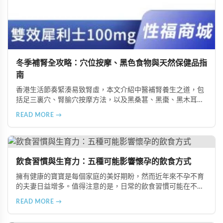
冬季補腎全攻略：穴位按摩、黑色食物與天然保健品指
南
香港生活節奏緊湊易致腎虛，本文介紹中醫補腎養生之道，包
括足三裏穴、腎腧穴按摩方法，以及黑桑葚、黑棗、黑木耳等
黑色食物的食療功效，並推薦 Candy B+ Complex 等天然保健
READ MORE →
品，助您冬季有效補腎強身。
飲食習慣與生育力：五種可能影響懷孕的飲食方式
擁有健康的寶寶是每個家庭的美好期盼，然而近年來不孕不育
的夫妻日益增多。值得注意的是，日常的飲食習慣可能在不知
不覺中影響著生育能力。本文將介紹五種可能導致不孕的不良
READ MORE →
飲食習慣，包括忽略早餐、過量食用冰冷食物、加工熟食的潛
在風險、長期素食的營養失衡，以及高油脂高蛋白飲食的負