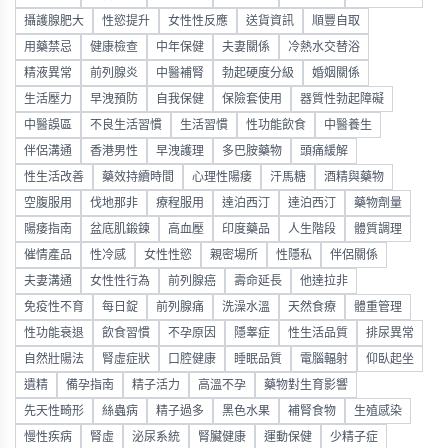
攝護腺肥大
性慾提升
女性性反應
送貨資訊
順豐自取
用藥禁忌
健康檢查
中年保健
夫妻關係
冷熱水交替浴
精液異常
前列腺炎
中醫補腎
勃起硬度分級
婚姻關係
生活壓力
早洩預防
自我保健
保險套使用
器質性勃起障礙
中醫誤區
不良生活習慣
生活習慣
性功能飲食
中醫養生
伴侶溝通
香港男性
早洩護理
多巴胺藥物
頭痛緩解
性生活改善
藥效持續時間
心理性陽痿
汗馬糖
酒精與藥物
空腹服用
伐地那非
療程服用
達泊西汀
達泊西汀
藥物劑量
陽痿指南
盆底肌鍛鍊
高血壓
印度藥品
人生階段
體質調理
催情產品
性冷感
女性性慾
親密場所
性隱私
伴侶關係
夫妻溝通
女性性行為
前列腺癌
壽命延長
他達拉非
免疫性不育
每日錠
前列腺痛
洗澡水溫
天然食療
體重管理
性功能衰退
飲食習慣
不孕原因
隱睾症
性生活品質
排尿異常
自然壯陽法
腎虛症狀
口腔健康
睡眠品質
電腦輻射
仰臥起坐
遺精
備孕指南
精子活力
高溫不孕
藥物對生育影響
先天性畸形
絲蟲病
精子過多
黑色水果
補腎食物
生殖感染
慢性疾病
腎虛
泌尿系統
腎臟健康
運動保健
少精子症