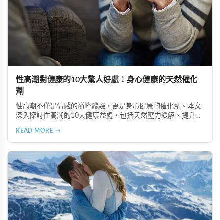
性高潮對健康的10大驚人好處：身心健康的天然催化
劑
性高潮不僅是情感的巔峰體驗，更是身心健康的催化劑。本文
深入探討性高潮的10大健康益處，包括天然壓力緩解、提升睡
眠品質、增強免疫力、改善抑鬱情緒、提升嗅覺敏感度、強健
READ MORE →
肌肉、天然止痛、促進血液循環、有助體重管理以及建立親密
情感連結。