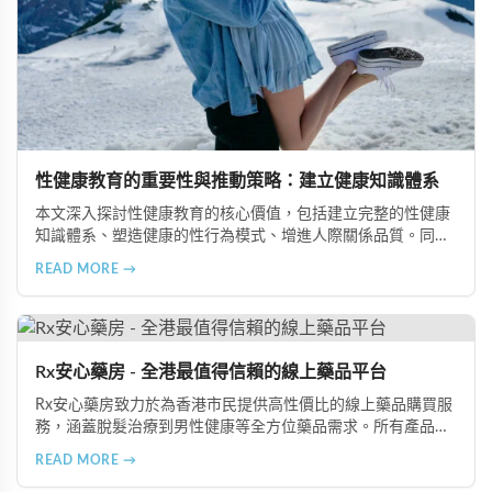
性健康教育的重要性與推動策略：建立健康知識體系
本文深入探討性健康教育的核心價值，包括建立完整的性健康
知識體系、塑造健康的性行為模式、增進人際關係品質。同時
分享從家庭教育、學校課程到社會推廣的具體推動策略，幫助
READ MORE →
全面提升國民的性健康素養。
Rx安心藥房 - 全港最值得信賴的線上藥品平台
Rx安心藥房致力於為香港市民提供高性價比的線上藥品購買服
務，涵蓋脫髮治療到男性健康等全方位藥品需求。所有產品均
由資深執業藥師專業審核，採用隱密包裝配送，支持貨到付款
READ MORE →
等多種支付方式，保護客戶隱私。