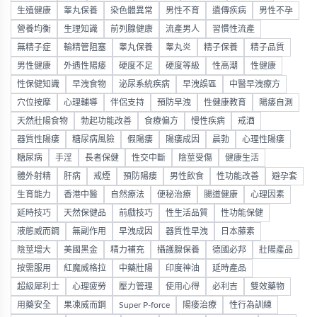
生殖健康
睾丸保養
染色體異常
男性不育
遺傳疾病
男性不孕
營養均衡
生理知識
前列腺健康
流產男人
習慣性流產
無精子症
輸精管阻塞
睾丸保養
睾丸炎
精子保養
精子品質
男性健康
外遇性陽痿
硬度不足
硬度等級
性高潮
性健康
性保健知識
早洩食物
泌尿系統疾病
早洩誤區
中醫早洩療方
穴位按摩
心理輔導
伴侶支持
預防早洩
性健康教育
陽痿自測
天然壯陽食物
勃起功能改善
食療偏方
慢性疾病
戒酒
器質性陽痿
糖尿病風險
假陽痿
陽痿成因
晨勃
心理性陽痿
糖尿病
手淫
長者保健
性交中斷
陰莖受傷
健康生活
體外射精
肝病
戒煙
預防陽痿
男性飲食
性功能改善
避孕套
生育能力
香港中醫
自然療法
便秘治療
腸道健康
心理因素
延時技巧
天然保健品
前戲技巧
性生活品質
性功能保健
液態威而鋼
無副作用
早洩成因
器質性早洩
日本藤素
陰莖增大
美國黑金
精力補充
攝護腺保養
德國必邦
壯陽產品
按需服用
紅魔威格拉
中藥壯陽
印度神油
延時產品
超級犀利士
心理疲勞
壓力管理
使用心得
必利吉
雙效藥物
用藥安全
果凍威而鋼
Super P-force
陽痿治療
性行為訓練