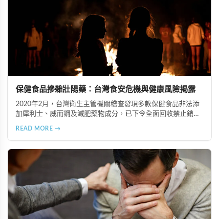
保健食品摻雜壯陽藥：台灣食安危機與健康風險揭露
2020年2月，台灣衛生主管機關稽查發現多款保健食品非法添
加犀利士、威而鋼及減肥藥物成分，已下令全面回收禁止銷
售。本文深入分析非法添加壯陽藥物的健康危害，包含真實死
READ MORE →
亡案例，並呼籲民眾透過合法管道購藥，切勿聽信偏方。