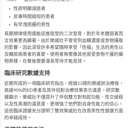
性欲明顯減退者
房事時間過短的患者
有早洩困擾的男性
長期規律使用還能促進陰莖的二次發育，對於年老體弱者而
言效果更為顯著。由於樂威壯不會受到血糖濃度或食物攝取
的影響，因此深受許多希望隨時享受「性福」生活的男性以
及糖尿病患者的喜愛。使用者無需像其他易受食物干擾的藥
物那樣，在餐後需要漫長等待才能見效。
臨床研究數據支持
近期完成的一項臨床研究指出，經過12週的樂威狀治療後，
高達90%的ED患者及其伴侶對治療效果表示滿意。研究數
據顯示，樂威壯不僅提升了伴侶雙方對勃起功能、性交過程
以及性高潮的滿意度，更增強了他們對自身性能力的信心。
這些臨床證據充分證明了
雙效樂威壯
在改善男性性健康方面
的卓越成效。