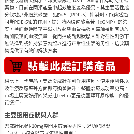
根據最新研究顯示，印度樂威壯 Levifil-20mg 作為助勃壯陽
藥物，目前在同類產品中起效速度最為優異。其主要活性成
分伐地那非屬於磷酸二酯酶-5（PDE-5）抑製劑，能夠透過
阻斷PDE-5酶的作用，提升體內環磷酸鳥苷（cGMP）的濃
度，進而促進陰莖平滑肌放鬆與血管擴張。這項機制有助於
增加陰莖的血液流量，從而達成勃起狀態。針對在性刺激下
無法達到或維持滿意勃起以進行正常性生活的男性，這款藥
物提供了有效的解決方案。
相比上一代產品，
雙效樂威壯
在副作用控制、使用便利性以
及治療反應率等方面都有顯著提升，整體治療成功率更高。
市場上廣受好評的
樂威壯Levitra
更是德國拜耳原廠進口的優
質選擇。
主要適用症狀與人群
樂威壯levifil-20mg專門用於治療男性勃起功能障礙
（ED），適合以下成年男性使用：