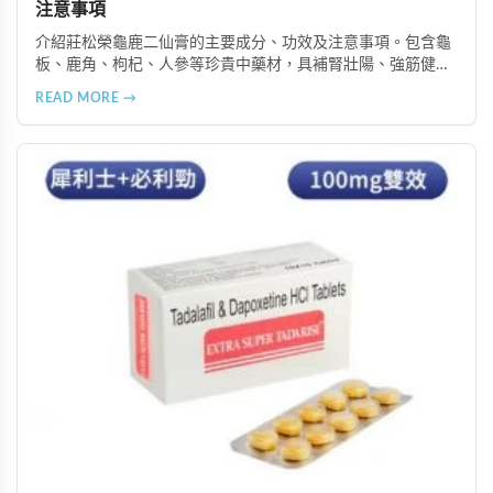
注意事項
介紹莊松榮龜鹿二仙膏的主要成分、功效及注意事項。包含龜
板、鹿角、枸杞、人參等珍貴中藥材，具補腎壯陽、強筋健
骨、提振體力等潛在作用。提醒腎病患者需謹慎使用，市場售
READ MORE →
價約 NT$12,500-12,800。