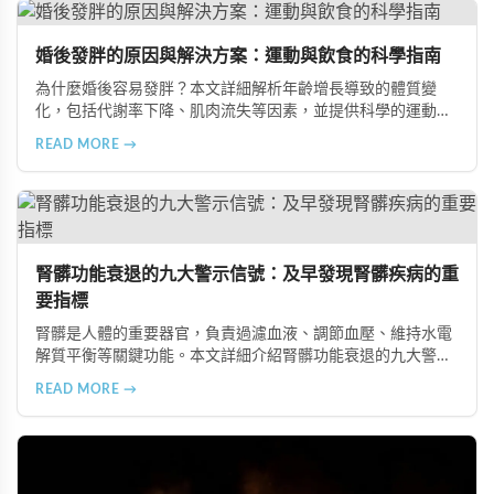
擔，幫助準備懷孕的夫妻提升受孕機率。
婚後發胖的原因與解決方案：運動與飲食的科學指南
為什麼婚後容易發胖？本文詳細解析年齡增長導致的體質變
化，包括代謝率下降、肌肉流失等因素，並提供科學的運動與
飲食建議，幫助您有效預防肥胖、維持健康體態。
READ MORE →
腎髒功能衰退的九大警示信號：及早發現腎髒疾病的重
要指標
腎髒是人體的重要器官，負責過濾血液、調節血壓、維持水電
解質平衡等關鍵功能。本文詳細介紹腎髒功能衰退的九大警示
信號，包括身體浮腫、血壓升高、排尿量異常、尿液檢驗指標
READ MORE →
異常、怕冷手腳冰涼、頭暈目眩伴隨睡眠障礙、腰部痠痛、排
便困難以及頭暈伴隨耳鳴等症狀，幫助您及早發現腎髒疾病的
跡象，儘快就醫檢查。