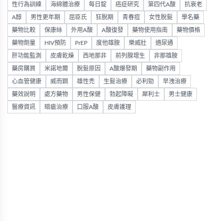
性行為訓練
海綿體治療
每日錠
癌症研究
第四代A酸
抗衰老
A醇
男性更年期
屈臣氏
狂脫期
青春痘
女性脫髮
學名藥
藥物比較
保康絲
外用A酸
A酸復發
藥物使用指南
藥物價格
藥物劑量
HIV預防
PrEP
度他雄胺
樂威壯
適尿通
肝功能監測
皮膚乾燥
西地那非
前列腺增生
非那雄胺
藥房購買
米諾地爾
脫髮原因
A酸爆發期
藥物副作用
心血管健康
威而鋼
雄性禿
生髮治療
必利勁
早洩治療
藥效說明
處方藥物
男性保健
勃起障礙
犀利士
男士健康
醫療資訊
暗瘡治療
口服A酸
皮膚護理