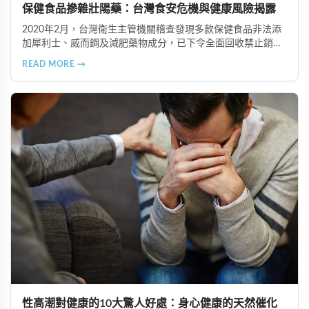
保健食品摻雜壯陽藥：台灣食安危機與健康風險揭露
2020年2月，台灣衛生主管機關稽查發現多款保健食品非法添
加犀利士、威而鋼及減肥藥物成分，已下令全面回收禁止銷
售。本文深入分析非法添加壯陽藥物的健康危害，包含真實死
READ MORE →
亡案例，並呼籲民眾透過合法管道購藥，切勿聽信偏方。
性高潮對健康的10大驚人好處：身心健康的天然催化