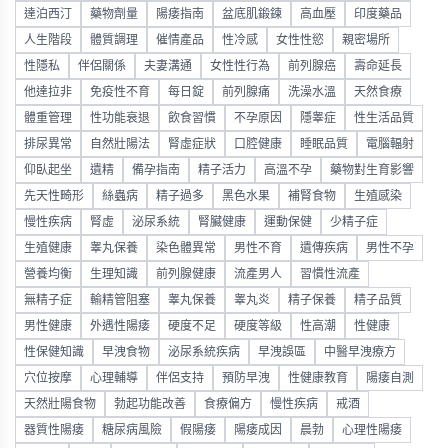
達泊西汀
藥物劑量
陽痿指南
盆底肌鍛鍊
高血壓
印度藥品
人生階段
體質調理
催情產品
性冷感
女性性慾
親密場所
性隱私
伴侶關係
夫妻溝通
女性性行為
前列腺癌
壽命延長
他達拉非
免疫性不育
每日錠
前列腺痛
洗澡水溫
天然食療
體重管理
性功能衰退
飲食習慣
不孕原因
隱睾症
性生活品質
排尿異常
自然壯陽法
腎虛症狀
口腔健康
睡眠品質
電腦輻射
仰臥起坐
遺精
備孕指南
精子活力
高溫不孕
藥物對生育影響
先天性畸形
絲蟲病
精子過多
黑色水果
補腎食物
生殖感染
慢性疾病
腎虛
泌尿系統
腎臟健康
運動保健
少精子症
生殖健康
睾丸保養
染色體異常
男性不育
遺傳疾病
男性不孕
營養均衡
生理知識
前列腺健康
流產男人
習慣性流產
無精子症
輸精管阻塞
睾丸保養
睾丸炎
精子保養
精子品質
男性健康
外遇性陽痿
硬度不足
硬度等級
性高潮
性健康
性保健知識
早洩食物
泌尿系統疾病
早洩誤區
中醫早洩療方
穴位按摩
心理輔導
伴侶支持
預防早洩
性健康教育
陽痿自測
天然壯陽食物
勃起功能改善
食療偏方
慢性疾病
戒酒
器質性陽痿
糖尿病風險
假陽痿
陽痿成因
晨勃
心理性陽痿