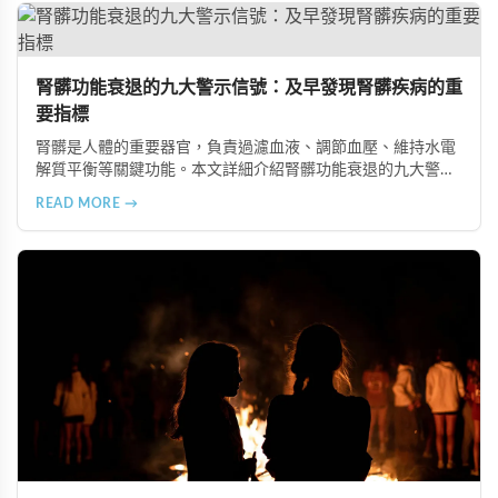
腎髒功能衰退的九大警示信號：及早發現腎髒疾病的重
要指標
腎髒是人體的重要器官，負責過濾血液、調節血壓、維持水電
解質平衡等關鍵功能。本文詳細介紹腎髒功能衰退的九大警示
信號，包括身體浮腫、血壓升高、排尿量異常、尿液檢驗指標
READ MORE →
異常、怕冷手腳冰涼、頭暈目眩伴隨睡眠障礙、腰部痠痛、排
便困難以及頭暈伴隨耳鳴等症狀，幫助您及早發現腎髒疾病的
跡象，儘快就醫檢查。