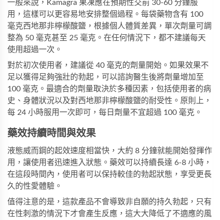
一般來說，
Kamagra 果凍
應在預期性交前 30-60 分鐘服
用，這樣可以更容易地安排整個過程。每袋藥物含有 100
毫克西地那非檸檬酸鹽，根據個人體質差異，單次劑量可調
整為 50 毫克甚至 25 毫克。在任何情況下，都不建議每天
使用超過一次。
對於初次使用者，建議從 40 毫克的劑量開始。如果效果不
足以獲得足夠強壯的勃起，可以諮詢醫生後將劑量增加至
100 毫克。最適合的劑量取決於多種因素，包括使用者的病
史、身體狀況以及對西地那非檸檬酸鹽的耐受性。原則上，
每 24 小時服用一次即可，每日劑量不宜超過 100 毫克。
藥效持續時間與效果
液態威而鋼的起效速度相當快，大約 8 分鐘就能開始發揮作
用，讓使用者迅速進入狀態。藥效可以持續長達 6-8 小時，
在這段時間內，使用者可以保持較佳的勃起狀態，享受更長
久的性愛體驗。
值得注意的是，這款產品不會導致非自願的持久勃起，只有
在性刺激的情況下才會產生反應，這大大降低了不適應的風