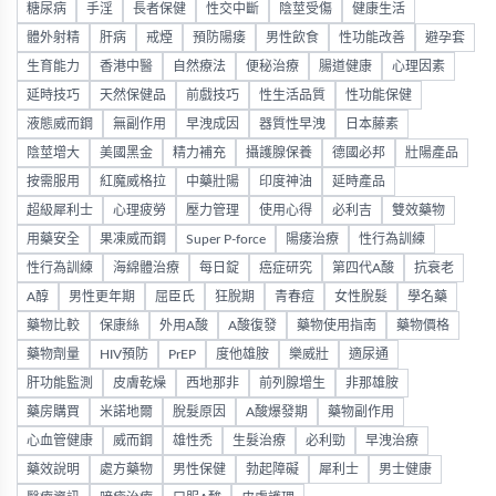
糖尿病
手淫
長者保健
性交中斷
陰莖受傷
健康生活
體外射精
肝病
戒煙
預防陽痿
男性飲食
性功能改善
避孕套
生育能力
香港中醫
自然療法
便秘治療
腸道健康
心理因素
延時技巧
天然保健品
前戲技巧
性生活品質
性功能保健
液態威而鋼
無副作用
早洩成因
器質性早洩
日本藤素
陰莖增大
美國黑金
精力補充
攝護腺保養
德國必邦
壯陽產品
按需服用
紅魔威格拉
中藥壯陽
印度神油
延時產品
超級犀利士
心理疲勞
壓力管理
使用心得
必利吉
雙效藥物
用藥安全
果凍威而鋼
Super P-force
陽痿治療
性行為訓練
性行為訓練
海綿體治療
每日錠
癌症研究
第四代A酸
抗衰老
A醇
男性更年期
屈臣氏
狂脫期
青春痘
女性脫髮
學名藥
藥物比較
保康絲
外用A酸
A酸復發
藥物使用指南
藥物價格
藥物劑量
HIV預防
PrEP
度他雄胺
樂威壯
適尿通
肝功能監測
皮膚乾燥
西地那非
前列腺增生
非那雄胺
藥房購買
米諾地爾
脫髮原因
A酸爆發期
藥物副作用
心血管健康
威而鋼
雄性禿
生髮治療
必利勁
早洩治療
藥效說明
處方藥物
男性保健
勃起障礙
犀利士
男士健康