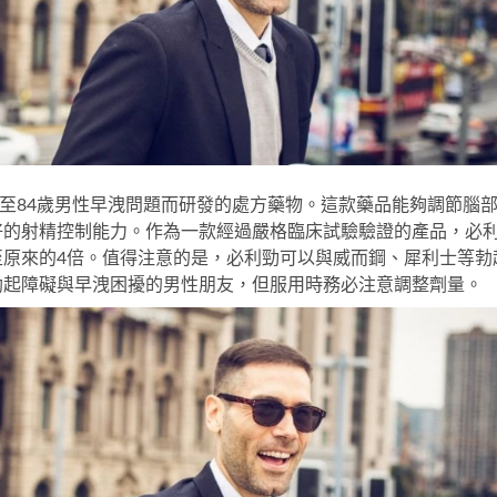
對16至84歲男性早洩問題而研發的處方藥物。這款藥品能夠調節腦
好的射精控制能力。作為一款經過嚴格臨床試驗驗證的產品，必
原來的4倍。值得注意的是，
必利勁
可以與威而鋼、犀利士等勃
勃起障礙與早洩困擾的男性朋友，但服用時務必注意調整劑量。