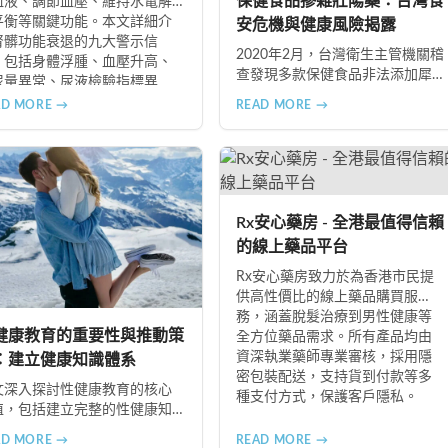
保健食品摻雜壯陽藥：台灣食
血液、調節血壓、維持水電解
平衡等關鍵功能。本文詳細介
安危機與健康風險揭露
腎髒功能衰退的九大警示信
2020年2月，台灣衛生主管機關稽
，包括身體浮腫、血壓升高、
查發現多款保健食品非法添加犀
尿量異常、尿液檢驗指標異
利士、威而鋼及減肥藥物成分，
、怕冷手腳冰涼、頭暈目眩伴
AD MORE →
READ MORE →
已下令全面回收禁止銷售。本文
睡眠障礙、腰部痠痛、排便困
深入分析非法添加壯陽藥物的健
以及頭暈伴隨耳鳴等症狀，幫
康危害，包含真實死亡案例，並
您及早發現腎髒疾病的跡象，
呼籲民眾透過合法管道購藥，切
快就醫檢查。
勿聽信偏方。
Rx安心藥房 - 全港最值得信賴
的線上藥品平台
Rx安心藥房致力於為香港市民提
供高性價比的線上藥品購買服
務，涵蓋脫髮治療到男性健康等
健康教育的重要性與推動策
全方位藥品需求。所有產品均由
資深執業藥師專業審核，採用隱
：建立健康知識體系
密包裝配送，支持貨到付款等多
文深入探討性健康教育的核心
種支付方式，保護客戶隱私。
值，包括建立完整的性健康知
體系、塑造健康的性行為模
AD MORE →
READ MORE →