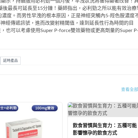
據顯示，持續服用
必利勁一個月
後，早洩狀況將獲得顯著改善！
服藥後最長可延長至15分鐘！藥師指出，必利勁之所以能有效治療
）的濃度。而男性早洩的根本原因，正是神經突觸內5-羥色胺濃度
節神經傳遞訊號，進而改變射精閾值，達到延長性行為時間的目
性，也可以考慮使用
Super P-force雙效藥物
或
更高劑量的Super P
延時產品
查看全
飲食習慣與生育力：五種可能
影響懷孕的飲食方式