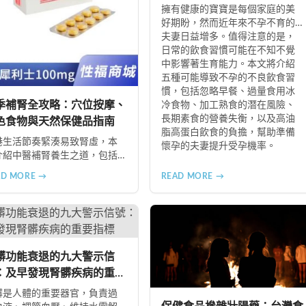
擁有健康的寶寶是每個家庭的美
好期盼，然而近年來不孕不育的
夫妻日益增多。值得注意的是，
日常的飲食習慣可能在不知不覺
中影響著生育能力。本文將介紹
五種可能導致不孕的不良飲食習
慣，包括忽略早餐、過量食用冰
季補腎全攻略：穴位按摩、
冷食物、加工熟食的潛在風險、
長期素食的營養失衡，以及高油
色食物與天然保健品指南
脂高蛋白飲食的負擔，幫助準備
港生活節奏緊湊易致腎虛，本
懷孕的夫妻提升受孕機率。
介紹中醫補腎養生之道，包括
三裏穴、腎腧穴按摩方法，以
AD MORE →
READ MORE →
黑桑葚、黑棗、黑木耳等黑色
的食療功效，並推薦 Candy
 Complex 等天然保健品，助您
季有效補腎強身。
髒功能衰退的九大警示信
：及早發現腎髒疾病的重要
標
髒是人體的重要器官，負責過