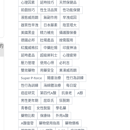
心理因素
延時技巧
天然保健品
前戲技巧
性生活品質
性功能保健
液態威而鋼
無副作用
早洩成因
器質性早洩
日本藤素
陰莖增大
美國黑金
精力補充
攝護腺保養
德國必邦
壯陽產品
按需服用
紅魔威格拉
中藥壯陽
印度神油
延時產品
超級犀利士
心理疲勞
壓力管理
使用心得
必利吉
雙效藥物
用藥安全
果凍威而鋼
Super P-force
陽痿治療
性行為訓練
性行為訓練
海綿體治療
每日錠
癌症研究
第四代A酸
抗衰老
A醇
男性更年期
屈臣氏
狂脫期
青春痘
女性脫髮
學名藥
藥物比較
保康絲
外用A酸
A酸復發
藥物使用指南
藥物價格