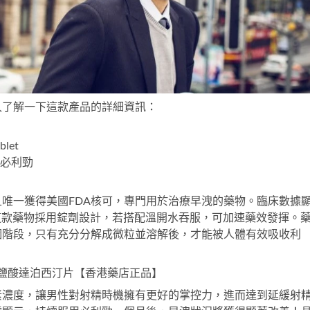
入了解一下這款產品的詳細資訊：
blet
度必利勁
唯一獲得美國FDA核可，專門用於治療早洩的藥物。臨床數據
這款藥物採用錠劑設計，若搭配溫開水吞服，可加速藥效發揮。
個階段，只有充分分解成微粒並溶解後，才能被人體有效吸收利
早洩 鹽酸達泊西汀片【香港藥店正品】
素濃度，讓男性對射精時機擁有更好的掌控力，進而達到延緩射