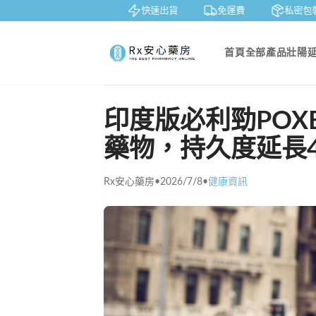
賞
貨到付款
快速出貨
免運費
私密包裝
首頁
全部產品
壯陽
印度版必利勁POX
藥物，持久度延長
Rx安心藥房
•
2026/7/8
•
健康資訊