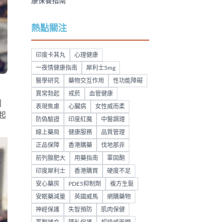
康保養指南
熱點關注
印度卡其丸
心理健康
一夜情健康指南
犀利士5mg
醫學研究
藥物交互作用
性功能障礙
部
異常勃起
戒菸
血管健康
利
表現焦慮
心臟病
女性威而柔
起
防偽驗證
印度紅魔
中醫調理
線上藥局
健康服務
品質管理
正品保障
香港購藥
伐地那非
前列腺肥大
用藥指南
睪固酮
印度犀利士
香港購買
硬度不足
安心藥房
PDE5抑制劑
複方生髮
安眠藥減量
英國威馬
網購藥物
神經保護
失智預防
肌肉保健