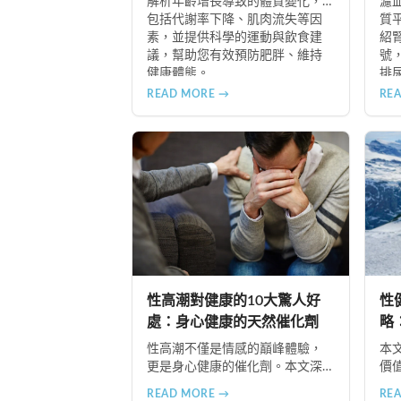
解析年齡增長導致的體質變化，
濾
包括代謝率下降、肌肉流失等因
質
素，並提供科學的運動與飲食建
紹
議，幫助您有效預防肥胖、維持
號
健康體態。
排
常
READ MORE →
RE
隨
難
助
儘
性高潮對健康的10大驚人好
性
處：身心健康的天然催化劑
略
性高潮不僅是情感的巔峰體驗，
本
更是身心健康的催化劑。本文深
價
入探討性高潮的10大健康益處，
識
READ MORE →
RE