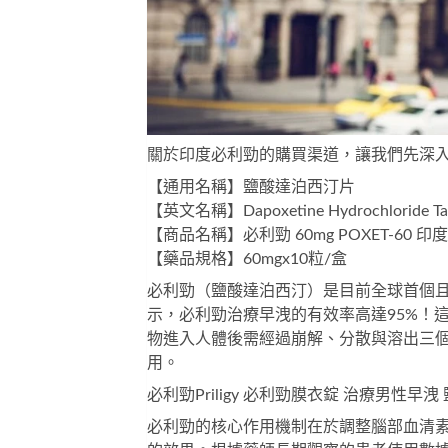
關於印度必利勁的購買渠道，讓我們先深
【通用名稱】鹽酸達泊西汀片
【英文名稱】Dapoxetine Hydrochloride Ta
【商品名稱】必利勁 60mg POXET-60 印
【藥品規格】60mgx10粒/盒
必利勁（鹽酸達泊西汀）是目前全球首個且
示，必利勁治療早洩的有效率高達95%！
物進入人體後需經過崩解、分散與溶出三
用。
必利勁Priligy 必利勁膜衣錠 治療男性
必利勁的核心作用機制在於調整腦部血清