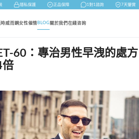
隱私保護
正品保障
1對1諮詢
7天鑒賞
BLOG
延時
威而鋼
女性催情
關於我們
在綫咨詢
ET-60：專治男性早洩的處方
4倍