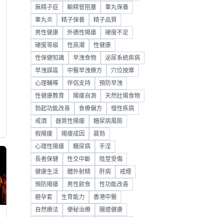
無精子症
輸精管阻塞
睾丸保養
睾丸炎
精子保養
精子品質
男性健康
外遇性陽痿
硬度不足
硬度等級
性高潮
性健康
性保健知識
早洩食物
泌尿系統疾病
早洩誤區
中醫早洩療方
穴位按摩
心理輔導
伴侶支持
預防早洩
性健康教育
陽痿自測
天然壯陽食物
勃起功能改善
食療偏方
慢性疾病
戒酒
器質性陽痿
糖尿病風險
假陽痿
陽痿成因
晨勃
心理性陽痿
糖尿病
手淫
長者保健
性交中斷
陰莖受傷
健康生活
體外射精
肝病
戒煙
預防陽痿
男性飲食
性功能改善
避孕套
生育能力
香港中醫
自然療法
便秘治療
腸道健康