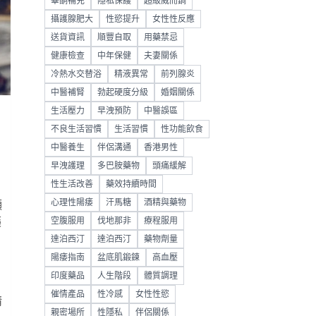
睪酮補充
隱私保護
超級威而鋼
攝護腺肥大
性慾提升
女性性反應
送貨資訊
順豐自取
用藥禁忌
健康檢查
中年保健
夫妻關係
冷熱水交替浴
精液異常
前列腺炎
中醫補腎
勃起硬度分級
婚姻關係
生活壓力
早洩預防
中醫誤區
不良生活習慣
生活習慣
性功能飲食
中醫養生
伴侶溝通
香港男性
早洩護理
多巴胺藥物
頭痛緩解
性生活改善
藥效持續時間
心理性陽痿
汗馬糖
酒精與藥物
顯
藥
空腹服用
伐地那非
療程服用
達泊西汀
達泊西汀
藥物劑量
陽痿指南
盆底肌鍛鍊
高血壓
印度藥品
人生階段
體質調理
催情產品
性冷感
女性性慾
精
親密場所
性隱私
伴侶關係