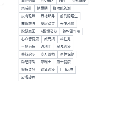
藥物劑量
HIV預防
PrEP
度他雄胺
樂威壯
適尿通
肝功能監測
皮膚乾燥
西地那非
前列腺增生
非那雄胺
藥房購買
米諾地爾
脫髮原因
A酸爆發期
藥物副作用
心血管健康
威而鋼
雄性禿
生髮治療
必利勁
早洩治療
藥效說明
處方藥物
男性保健
勃起障礙
犀利士
男士健康
醫療資訊
暗瘡治療
口服A酸
皮膚護理