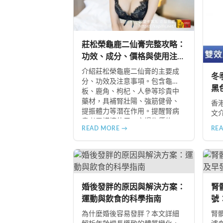
莊松榮龜鹿二仙膏完整攻略：
功效、成分、價格與使用注意
事項
介紹莊松榮龜鹿二仙膏的主要成
冬
分、功效及注意事項。包含龜
黑
板、鹿角、枸杞、人參等珍貴中
藥材，具補腎壯陽、強筋健骨、
香
提振體力等潛在作用。提醒腎病
文
患者需謹慎使用，市場售價約
足
READ MORE →
RE
NT$12,500-12,800。
及
食物
B+
冬
婚後發胖的原因與解決方案：
腎
運動與飲食的科學指南
號
指
為什麼婚後容易發胖？本文詳細
腎