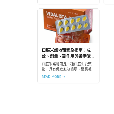
包括天然壓力緩解、提升睡眠品
式
質、增強免疫力、改善抑鬱情
享
緒、提升嗅覺敏感度、強健肌
推
肉、天然止痛、促進血液循環、
提
有助體重管理以及建立親密情感
連結。
口服米諾地爾完全指南：成
效、劑量、副作用與香港購買
方法
口服米諾地爾是一種口服生髮藥
物，具有促進血液循環、延長毛
髮生長期、激活休眠毛囊等作
READ MORE →
用。本文詳細介紹2.5mg劑量的使
用成效、劑量建議、可能的副作
用（如多毛症狀、心跳加速
等），以及在香港透過醫師處
方、註冊藥房、萬寧等管道的購
買方法，並提供真實用戶經驗分
享。