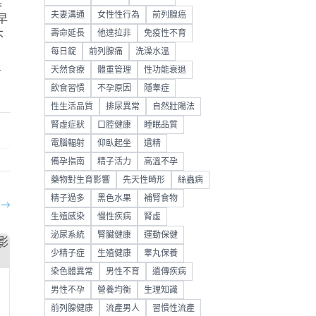
具
夫妻溝通
女性性行為
前列腺癌
早
壽命延長
他達拉非
免疫性不育
不
每日錠
前列腺痛
洗澡水溫
-
天然食療
體重管理
性功能衰退
飲食習慣
不孕原因
隱睾症
性生活品質
排尿異常
自然壯陽法
腎虛症狀
口腔健康
睡眠品質
電腦輻射
仰臥起坐
遺精
備孕指南
精子活力
高溫不孕
藥物對生育影響
先天性畸形
絲蟲病
精子過多
黑色水果
補腎食物
部
→
生殖感染
慢性疾病
腎虛
泌尿系統
腎臟健康
運動保健
少精子症
生殖健康
睾丸保養
染色體異常
男性不育
遺傳疾病
男性不孕
營養均衡
生理知識
前列腺健康
流產男人
習慣性流產