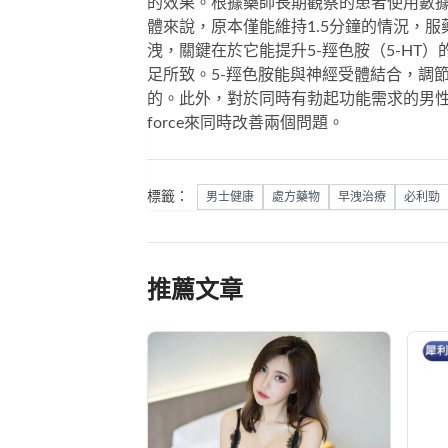
的效果。根據藥師長期觀察的患者使用數
體來說，原本僅能維持1.5分鐘的情況，
洩，關鍵在於它能提升5-羥色胺（5-HT
足所致。5-羥色胺能與神經受體結合，調
的。此外，對於同時有勃起功能需求的男
force
來同時改善兩個問題。
標籤：
男士健康
處方藥物
早洩治療
必利勁
推薦文章