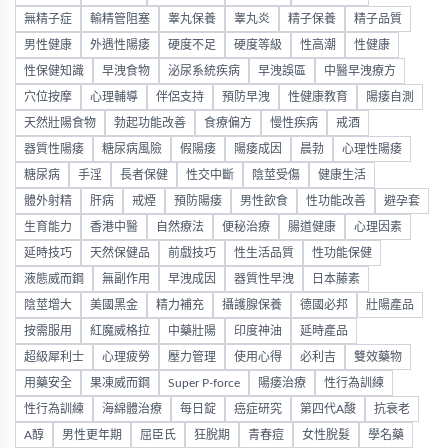
無精子症
輸精管阻塞
睾丸保養
睾丸炎
精子保養
精子品質
男性健康
外遇性陽痿
硬度不足
硬度等級
性高潮
性健康
性保健知識
早洩食物
泌尿系統疾病
早洩誤區
中醫早洩療方
穴位按摩
心理輔導
伴侶支持
預防早洩
性健康教育
陽痿自測
天然壯陽食物
勃起功能改善
食療偏方
慢性疾病
戒酒
器質性陽痿
糖尿病風險
假陽痿
陽痿成因
晨勃
心理性陽痿
糖尿病
手淫
長者保健
性交中斷
陰莖受傷
健康生活
體外射精
肝病
戒煙
預防陽痿
男性飲食
性功能改善
避孕套
生育能力
香港中醫
自然療法
便秘治療
腸道健康
心理因素
延時技巧
天然保健品
前戲技巧
性生活品質
性功能保健
液態威而鋼
無副作用
早洩成因
器質性早洩
日本藤素
陰莖增大
美國黑金
精力補充
攝護腺保養
德國必邦
壯陽產品
按需服用
紅魔威格拉
中藥壯陽
印度神油
延時產品
超級犀利士
心理疲勞
壓力管理
使用心得
必利吉
雙效藥物
用藥安全
果凍威而鋼
Super P-force
陽痿治療
性行為訓練
性行為訓練
海綿體治療
每日錠
癌症研究
第四代A酸
抗衰老
A醇
男性更年期
屈臣氏
狂脫期
青春痘
女性脫髮
學名藥