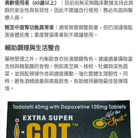
高齡使用者（65歲以上）：
目前尚無足夠臨床數據支持此族
群的安全性與有效性，因此不建議自行使用，務必先諮詢醫
療人員。
輕至中度腎功能異常者：
通常無需調整劑量，但仍須謹慎監
測身體反應；重度腎損患者則不建議使用。
輔助調理與生活整合
藥物管理之外，均衡飲食亦扮演關鍵角色。建議適量攝取富
含鋅與精氨酸的食物，例如黑芝麻、核桃、牡蠣與深色蔬
菜，並搭配規律作息與適度運動，強化整體生理韌性。同
時，避免酒精過量與高脂飲食，有助維持藥物最佳發揮環
境。