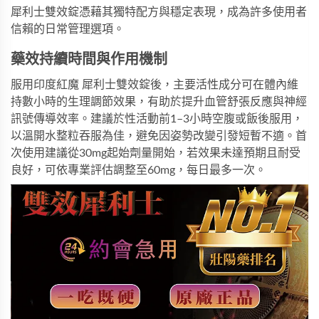
犀利士雙效錠
憑藉其獨特配方與穩定表現，成為許多使用者
信賴的日常管理選項。
藥效持續時間與作用機制
服用
印度紅魔 犀利士雙效錠
後，主要活性成分可在體內維
持數小時的生理調節效果，有助於提升血管舒張反應與神經
訊號傳導效率。建議於性活動前1–3小時空腹或飯後服用，
以溫開水整粒吞服為佳，避免因姿勢改變引發短暫不適。首
次使用建議從30mg起始劑量開始，若效果未達預期且耐受
良好，可依專業評估調整至60mg，每日最多一次。