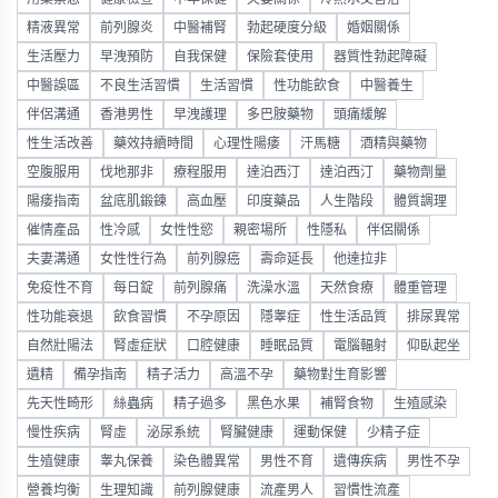
精液異常
前列腺炎
中醫補腎
勃起硬度分級
婚姻關係
生活壓力
早洩預防
自我保健
保險套使用
器質性勃起障礙
中醫誤區
不良生活習慣
生活習慣
性功能飲食
中醫養生
伴侶溝通
香港男性
早洩護理
多巴胺藥物
頭痛緩解
性生活改善
藥效持續時間
心理性陽痿
汗馬糖
酒精與藥物
空腹服用
伐地那非
療程服用
達泊西汀
達泊西汀
藥物劑量
陽痿指南
盆底肌鍛鍊
高血壓
印度藥品
人生階段
體質調理
催情產品
性冷感
女性性慾
親密場所
性隱私
伴侶關係
夫妻溝通
女性性行為
前列腺癌
壽命延長
他達拉非
免疫性不育
每日錠
前列腺痛
洗澡水溫
天然食療
體重管理
性功能衰退
飲食習慣
不孕原因
隱睾症
性生活品質
排尿異常
自然壯陽法
腎虛症狀
口腔健康
睡眠品質
電腦輻射
仰臥起坐
遺精
備孕指南
精子活力
高溫不孕
藥物對生育影響
先天性畸形
絲蟲病
精子過多
黑色水果
補腎食物
生殖感染
慢性疾病
腎虛
泌尿系統
腎臟健康
運動保健
少精子症
生殖健康
睾丸保養
染色體異常
男性不育
遺傳疾病
男性不孕
營養均衡
生理知識
前列腺健康
流產男人
習慣性流產