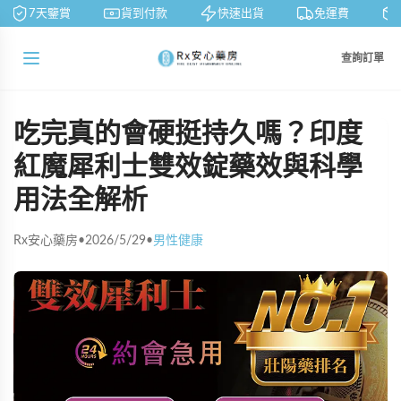
7天鑒賞
貨到付款
快速出貨
免運費
查詢訂單
吃完真的會硬挺持久嗎？印度
紅魔犀利士雙效錠藥效與科學
用法全解析
Rx安心藥房
•
2026/5/29
•
男性健康