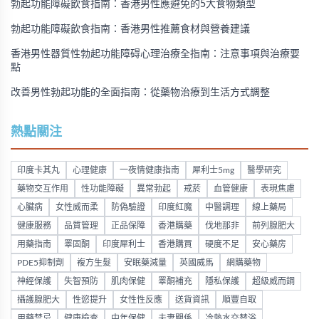
勃起功能障礙飲食指南：香港男性應避免的5大食物類型
勃起功能障礙飲食指南：香港男性推薦食材與營養建議
香港男性器質性勃起功能障碍心理治療全指南：注意事項與治療要
點
改善男性勃起功能的全面指南：從藥物治療到生活方式調整
熱點關注
印度卡其丸
心理健康
一夜情健康指南
犀利士5mg
醫學研究
藥物交互作用
性功能障礙
異常勃起
戒菸
血管健康
表現焦慮
心臟病
女性威而柔
防偽驗證
印度紅魔
中醫調理
線上藥局
健康服務
品質管理
正品保障
香港購藥
伐地那非
前列腺肥大
用藥指南
睪固酮
印度犀利士
香港購買
硬度不足
安心藥房
PDE5抑制劑
複方生髮
安眠藥減量
英國威馬
網購藥物
神經保護
失智預防
肌肉保健
睪酮補充
隱私保護
超級威而鋼
攝護腺肥大
性慾提升
女性性反應
送貨資訊
順豐自取
用藥禁忌
健康檢查
中年保健
夫妻關係
冷熱水交替浴