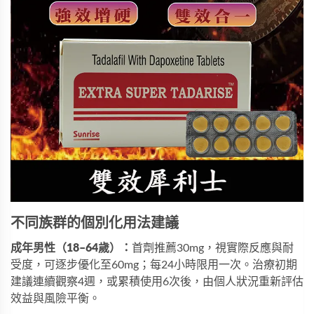
不同族群的個別化用法建議
成年男性（18–64歲）：
首劑推薦30mg，視實際反應與耐
受度，可逐步優化至60mg；每24小時限用一次。治療初期
建議連續觀察4週，或累積使用6次後，由個人狀況重新評估
效益與風險平衡。