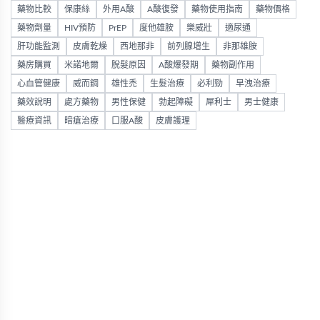
藥物比較
保康絲
外用A酸
A酸復發
藥物使用指南
藥物價格
藥物劑量
HIV預防
PrEP
度他雄胺
樂威壯
適尿通
肝功能監測
皮膚乾燥
西地那非
前列腺增生
非那雄胺
藥房購買
米諾地爾
脫髮原因
A酸爆發期
藥物副作用
心血管健康
威而鋼
雄性禿
生髮治療
必利勁
早洩治療
藥效說明
處方藥物
男性保健
勃起障礙
犀利士
男士健康
醫療資訊
暗瘡治療
口服A酸
皮膚護理