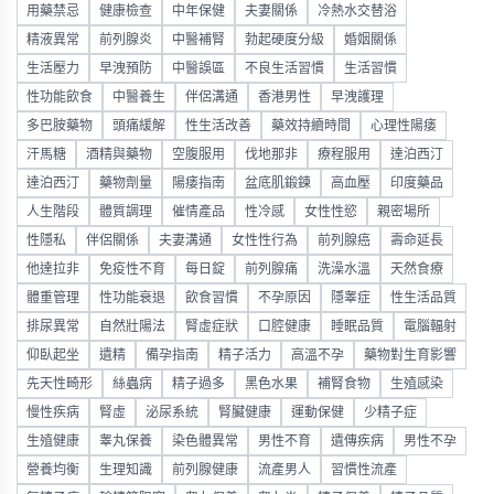
用藥禁忌
健康檢查
中年保健
夫妻關係
冷熱水交替浴
精液異常
前列腺炎
中醫補腎
勃起硬度分級
婚姻關係
生活壓力
早洩預防
中醫誤區
不良生活習慣
生活習慣
性功能飲食
中醫養生
伴侶溝通
香港男性
早洩護理
多巴胺藥物
頭痛緩解
性生活改善
藥效持續時間
心理性陽痿
汗馬糖
酒精與藥物
空腹服用
伐地那非
療程服用
達泊西汀
達泊西汀
藥物劑量
陽痿指南
盆底肌鍛鍊
高血壓
印度藥品
人生階段
體質調理
催情產品
性冷感
女性性慾
親密場所
性隱私
伴侶關係
夫妻溝通
女性性行為
前列腺癌
壽命延長
他達拉非
免疫性不育
每日錠
前列腺痛
洗澡水溫
天然食療
體重管理
性功能衰退
飲食習慣
不孕原因
隱睾症
性生活品質
排尿異常
自然壯陽法
腎虛症狀
口腔健康
睡眠品質
電腦輻射
仰臥起坐
遺精
備孕指南
精子活力
高溫不孕
藥物對生育影響
先天性畸形
絲蟲病
精子過多
黑色水果
補腎食物
生殖感染
慢性疾病
腎虛
泌尿系統
腎臟健康
運動保健
少精子症
生殖健康
睾丸保養
染色體異常
男性不育
遺傳疾病
男性不孕
營養均衡
生理知識
前列腺健康
流產男人
習慣性流產