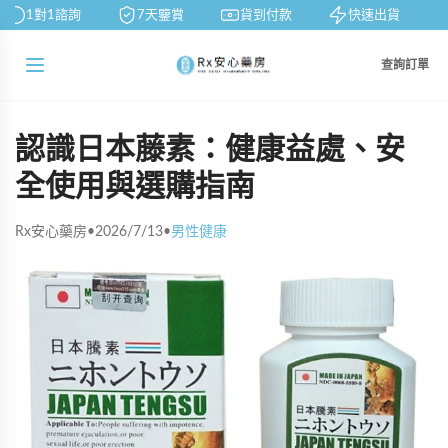
1對1諮詢
7天鑒賞
貨到付款
快速出貨
查詢訂單
認識日本藤素：健康益處、安
全使用與選購指南
Rx安心藥房
•
2026/7/13
•
男性健康