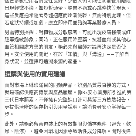
儘管多數使用者耐受性良好，少數人仍可能在初期使用階段
出現輕微不適，如短暫頭暈、腸胃不適或心跳略快等現象。
這些反應通常隨著身體適應而逐漸減輕，無需特別處理。但
若症狀持續或加劇，應立即停用並諮詢專業醫療人員。
另需特別提醒：對植物成分敏感者，可能出現皮膚搔癢或紅
腫等過敏跡象；同時，正在服用降壓藥、抗凝血劑或其他心
血管相關處方藥的朋友，務必先與醫師討論再決定是否使
用。安全使用的關鍵，在於「知情」與「溝通」——了解自
身狀況，並選擇可追溯來源的產品。
選購與使用的實用建議
面對市場上琳琅滿目的同類產品，辨別品質最直接的方式，
就是確認供應商背景與產品履歷。像
Rx安心藥房
所引進的
第
三代日本藤素
，不僅擁有完整進口許可與第三方檢驗報告，
更提供清晰的保存指引與用量說明，讓消費者安心掌握每一
步。
此外，請務必留意包裝上的有效期限與儲存條件（避光、乾
燥、陰涼），避免因環境因素導致活性成分降解。開封後建