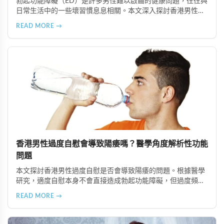
勃起功能障礙（ED）是許多男性難以啟齒的健康問題，往往與
日常生活中的一些壞習慣息息相關。本文深入探討香港男性常
見的五大不良生活型態，包括長期熬夜、飲食失衡、運動不
READ MORE →
足、吸菸喝酒過量以及心理壓力，分析這些習慣如何影響性功
能，並提供相應的改善建議，幫助男性維護整體健康和性生活
品質。
香港男性過度自慰會導致陽痿嗎？醫學角度解析性功能
問題
本文探討香港男性過度自慰是否會導致陽痿的問題。根據醫學
研究，適度自慰本身不會直接造成勃起功能障礙，但過度頻繁
可能對生理與心理健康產生負面影響。文章分析陽痿的複雜成
READ MORE →
因，並介紹超級雙效犀利士、印度紅魔犀利士雙效錠及必利勁
等治療方案，建議保持適度頻率並專業諮詢。