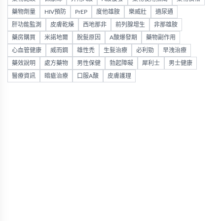
藥物劑量
HIV預防
PrEP
度他雄胺
樂威壯
適尿通
肝功能監測
皮膚乾燥
西地那非
前列腺增生
非那雄胺
藥房購買
米諾地爾
脫髮原因
A酸爆發期
藥物副作用
心血管健康
威而鋼
雄性禿
生髮治療
必利勁
早洩治療
藥效說明
處方藥物
男性保健
勃起障礙
犀利士
男士健康
醫療資訊
暗瘡治療
口服A酸
皮膚護理