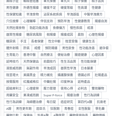
無精子症
輸精管阻塞
睾丸保養
睾丸炎
精子保養
精子品質
男性健康
外遇性陽痿
硬度不足
硬度等級
性高潮
性健康
性保健知識
早洩食物
泌尿系統疾病
早洩誤區
中醫早洩療方
穴位按摩
心理輔導
伴侶支持
預防早洩
性健康教育
陽痿自測
天然壯陽食物
勃起功能改善
食療偏方
慢性疾病
戒酒
器質性陽痿
糖尿病風險
假陽痿
陽痿成因
晨勃
心理性陽痿
糖尿病
手淫
長者保健
性交中斷
陰莖受傷
健康生活
體外射精
肝病
戒煙
預防陽痿
男性飲食
性功能改善
避孕套
生育能力
香港中醫
自然療法
便秘治療
腸道健康
心理因素
延時技巧
天然保健品
前戲技巧
性生活品質
性功能保健
液態威而鋼
無副作用
早洩成因
器質性早洩
日本藤素
陰莖增大
美國黑金
精力補充
攝護腺保養
德國必邦
壯陽產品
按需服用
紅魔威格拉
中藥壯陽
印度神油
延時產品
超級犀利士
心理疲勞
壓力管理
使用心得
必利吉
雙效藥物
用藥安全
果凍威而鋼
Super P-force
陽痿治療
性行為訓練
性行為訓練
海綿體治療
每日錠
癌症研究
第四代A酸
抗衰老
A醇
男性更年期
屈臣氏
狂脫期
青春痘
女性脫髮
學名藥
藥物比較
保康絲
外用A酸
A酸復發
藥物使用指南
藥物價格