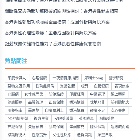
陽痿治療全攻略：香港男性勃起功能障礙解決方案與改善指南
間斷性交與勃起功能障礙的關聯性探討：香港男性健康指南
香港男性勃起功能障礙全面指南：成因分析與解決方案
香港男性心理性陽痿：主要成因探討與解決方案
銀髮族如何維持性能力？香港長者性健康保養指南
熱點關注
印度卡其丸
心理健康
一夜情健康指南
犀利士5mg
醫學研究
藥物交互作用
性功能障礙
異常勃起
戒菸
血管健康
表現焦慮
心臟病
女性威而柔
防偽驗證
印度紅魔
中醫調理
線上藥局
健康服務
品質管理
正品保障
香港購藥
伐地那非
前列腺肥大
用藥指南
睪固酮
印度犀利士
香港購買
硬度不足
安心藥房
PDE5抑制劑
複方生髮
安眠藥減量
英國威馬
網購藥物
神經保護
失智預防
肌肉保健
睪酮補充
隱私保護
超級威而鋼
攝護腺肥大
性慾提升
女性性反應
送貨資訊
順豐自取