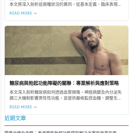
本文將深入剖析這兩種狀況的異同，從基本定義、臨床表現、
致病原因、影響層面及治療選擇等方面進行比較，協助讀者更
READ MORE →
準確地辨識與理解它們，以獲得適當的醫療評估與治療。
糖尿病與勃起功能障礙的關聯：專業解析與應對策略
本文深入剖析糖尿病如何透過血管損傷、神經病變及內分泌失
調三大機制影響男性性功能，並提供嚴格監控血糖、調整生活
型態、治療併發症、心理諮商及定期檢查等五大實用建議，幫
READ MORE →
助糖尿病患者改善勃起功能障礙問題，提升整體生活品質。
近期文章