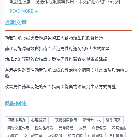
毛髮生長期、激活休眠毛囊等作用。本文詳細介紹2.5mg劑量
的使用成效、劑量建議、可能的副作用（如多毛症狀、心跳加
READ MORE →
速等），以及在香港透過醫師處方、註冊藥房、萬寧等管道的
購買方法，並提供真實用戶經驗分享。
近期文章
勃起功能障礙患者應避免的五大食物類型與飲食建議
勃起功能障礙飲食指南：香港男性應避免的5大食物類型
勃起功能障礙飲食指南：香港男性推薦食材與營養建議
香港男性器質性勃起功能障碍心理治療全指南：注意事項與治療要
點
改善男性勃起功能的全面指南：從藥物治療到生活方式調整
熱點關注
印度卡其丸
心理健康
一夜情健康指南
犀利士5mg
醫學研究
藥物交互作用
性功能障礙
異常勃起
戒菸
血管健康
表現焦慮
心臟病
女性威而柔
防偽驗證
印度紅魔
中醫調理
線上藥局