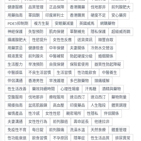
健康服務
品質管理
正品保障
香港購藥
伐地那非
前列腺肥大
用藥指南
睪固酮
印度犀利士
香港購買
硬度不足
安心藥房
PDE5抑制劑
複方生髮
安眠藥減量
英國威馬
網購藥物
神經保護
失智預防
肌肉保健
睪酮補充
隱私保護
超級威而鋼
攝護腺肥大
性慾提升
女性性反應
送貨資訊
順豐自取
用藥禁忌
健康檢查
中年保健
夫妻關係
冷熱水交替浴
精液異常
前列腺炎
中醫補腎
勃起硬度分級
婚姻關係
生活壓力
早洩預防
自我保健
保險套使用
器質性勃起障礙
中醫誤區
不良生活習慣
生活習慣
性功能飲食
中醫養生
伴侶溝通
香港男性
早洩護理
多巴胺藥物
頭痛緩解
性生活改善
藥效持續時間
心理性陽痿
汗馬糖
酒精與藥物
空腹服用
伐地那非
療程服用
達泊西汀
達泊西汀
藥物劑量
陽痿指南
盆底肌鍛鍊
高血壓
印度藥品
人生階段
體質調理
催情產品
性冷感
女性性慾
親密場所
性隱私
伴侶關係
夫妻溝通
女性性行為
前列腺癌
壽命延長
他達拉非
免疫性不育
每日錠
前列腺痛
洗澡水溫
天然食療
體重管理
性功能衰退
飲食習慣
不孕原因
隱睾症
性生活品質
排尿異常