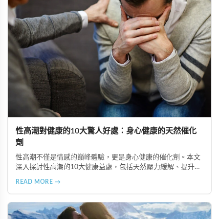
性高潮對健康的10大驚人好處：身心健康的天然催化
劑
性高潮不僅是情感的巔峰體驗，更是身心健康的催化劑。本文
深入探討性高潮的10大健康益處，包括天然壓力緩解、提升睡
眠品質、增強免疫力、改善抑鬱情緒、提升嗅覺敏感度、強健
READ MORE →
肌肉、天然止痛、促進血液循環、有助體重管理以及建立親密
情感連結。