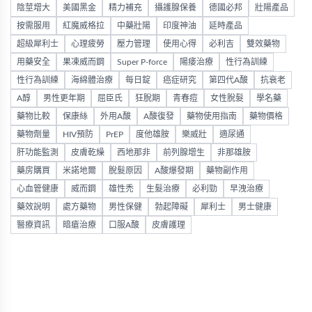
陰莖增大
美國黑金
精力補充
攝護腺保養
德國必邦
壯陽產品
按需服用
紅魔威格拉
中藥壯陽
印度神油
延時產品
超級犀利士
心理疲勞
壓力管理
使用心得
必利吉
雙效藥物
用藥安全
果凍威而鋼
Super P-force
陽痿治療
性行為訓練
性行為訓練
海綿體治療
每日錠
癌症研究
第四代A酸
抗衰老
A醇
男性更年期
屈臣氏
狂脫期
青春痘
女性脫髮
學名藥
藥物比較
保康絲
外用A酸
A酸復發
藥物使用指南
藥物價格
藥物劑量
HIV預防
PrEP
度他雄胺
樂威壯
適尿通
肝功能監測
皮膚乾燥
西地那非
前列腺增生
非那雄胺
藥房購買
米諾地爾
脫髮原因
A酸爆發期
藥物副作用
心血管健康
威而鋼
雄性禿
生髮治療
必利勁
早洩治療
藥效說明
處方藥物
男性保健
勃起障礙
犀利士
男士健康
醫療資訊
暗瘡治療
口服A酸
皮膚護理