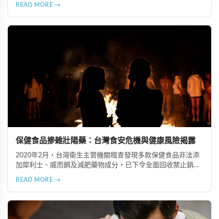
信號，包括身體浮腫、血壓升高、排尿量異常、尿液檢驗指標
READ MORE →
異常、怕冷手腳冰涼、頭暈目眩伴隨睡眠障礙、腰部痠痛、排
便困難以及頭暈伴隨耳鳴等症狀，幫助您及早發現腎髒疾病的
跡象，儘快就醫檢查。
保健食品摻雜壯陽藥：台灣食安危機與健康風險揭露
2020年2月，台灣衛生主管機關稽查發現多款保健食品非法添
加犀利士、威而鋼及減肥藥物成分，已下令全面回收禁止銷
售。本文深入分析非法添加壯陽藥物的健康危害，包含真實死
READ MORE →
亡案例，並呼籲民眾透過合法管道購藥，切勿聽信偏方。