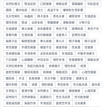
自然壯陽法
腎虛症狀
口腔健康
睡眠品質
電腦輻射
仰臥起坐
遺精
備孕指南
精子活力
高溫不孕
藥物對生育影響
先天性畸形
絲蟲病
精子過多
黑色水果
補腎食物
生殖感染
慢性疾病
腎虛
泌尿系統
腎臟健康
運動保健
少精子症
生殖健康
睾丸保養
染色體異常
男性不育
遺傳疾病
男性不孕
營養均衡
生理知識
前列腺健康
流產男人
習慣性流產
無精子症
輸精管阻塞
睾丸保養
睾丸炎
精子保養
精子品質
男性健康
外遇性陽痿
硬度不足
硬度等級
性高潮
性健康
性保健知識
早洩食物
泌尿系統疾病
早洩誤區
中醫早洩療方
穴位按摩
心理輔導
伴侶支持
預防早洩
性健康教育
陽痿自測
天然壯陽食物
勃起功能改善
食療偏方
慢性疾病
戒酒
器質性陽痿
糖尿病風險
假陽痿
陽痿成因
晨勃
心理性陽痿
糖尿病
手淫
長者保健
性交中斷
陰莖受傷
健康生活
體外射精
肝病
戒煙
預防陽痿
男性飲食
性功能改善
避孕套
生育能力
香港中醫
自然療法
便秘治療
腸道健康
心理因素
延時技巧
天然保健品
前戲技巧
性生活品質
性功能保健
液態威而鋼
無副作用
早洩成因
器質性早洩
日本藤素