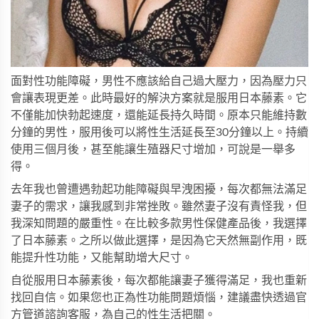
面對性功能障礙，男性不應該給自己過大壓力，因為壓力只
會讓表現更差。此時最好的解決方案就是服用
日本藤素
。它
不僅能加快勃起速度，還能延長持久時間。原本只能維持數
分鐘的男性，服用後可以將性生活延長至30分鐘以上。持續
使用三個月後，甚至能讓生殖器尺寸增加，可說是一舉多
得。
去年我也曾遭遇勃起功能障礙與早洩困擾，每次都無法滿足
妻子的需求，讓我感到非常挫敗。雖然妻子沒有責怪我，但
我深知問題的嚴重性。在比較多款男性保健產品後，我選擇
了
日本藤素
。之所以做此選擇，是因為它天然無副作用，既
能提升性功能，又能幫助增大尺寸。
自從服用
日本藤素
後，每次都能讓妻子獲得滿足，我也重新
找回自信。如果您也正為性功能問題煩惱，建議盡快透過官
方管道諮詢客服，為自己的性生活把關。