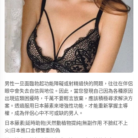
男性一旦面臨勃起功能障礙或射精過快的問題，往往在伴侶
眼中會失去自信與地位。因此，當您發現自己因為各種原因
出現這類困擾時，千萬不要輕言放棄，應該積極尋求解決方
案。透過服用
日本藤素
來增強性功能，才能重新掌握主導
權，成為伴侶心中不可或缺的男人。
日本藤素|延時助勃|天然動植物提純|無副作用 不臉紅不上
火|日本進口金標雙重防偽