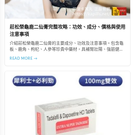
莊松榮龜鹿二仙膏完整攻略：功效、成分、價格與使用
注意事項
介紹莊松榮龜鹿二仙膏的主要成分、功效及注意事項。包含龜
板、鹿角、枸杞、人參等珍貴中藥材，具補腎壯陽、強筋健
骨、提振體力等潛在作用。提醒腎病患者需謹慎使用，市場售
READ MORE →
價約 NT$12,500-12,800。