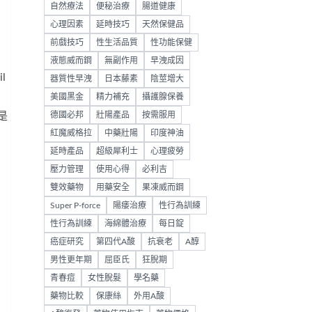
自然療法
便秘治療
腸道健康
。
心理因素
延時技巧
天然保健品
前戲技巧
性生活品質
性功能保健
液態威而鋼
無副作用
早洩成因
l
器質性早洩
日本藤素
陰莖增大
美國黑金
精力補充
攝護腺保養
是
德國必邦
壯陽產品
按需服用
紅魔威格拉
中藥壯陽
印度神油
延時產品
超級犀利士
心理疲勞
壓力管理
使用心得
必利吉
雙效藥物
用藥安全
果凍威而鋼
Super P-force
陽痿治療
性行為訓練
性行為訓練
海綿體治療
每日錠
癌症研究
第四代A酸
抗衰老
A醇
男性更年期
屈臣氏
狂脫期
青春痘
女性脫髮
學名藥
藥物比較
保康絲
外用A酸