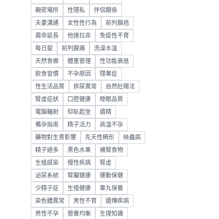
親密場所
性隱私
伴侶關係
夫妻溝通
女性性行為
前列腺癌
壽命延長
他達拉非
免疫性不育
每日錠
前列腺痛
洗澡水溫
天然食療
體重管理
性功能衰退
飲食習慣
不孕原因
隱睾症
性生活品質
排尿異常
自然壯陽法
腎虛症狀
口腔健康
睡眠品質
電腦輻射
仰臥起坐
遺精
備孕指南
精子活力
高溫不孕
藥物對生育影響
先天性畸形
絲蟲病
精子過多
黑色水果
補腎食物
生殖感染
慢性疾病
腎虛
泌尿系統
腎臟健康
運動保健
少精子症
生殖健康
睾丸保養
染色體異常
男性不育
遺傳疾病
男性不孕
營養均衡
生理知識