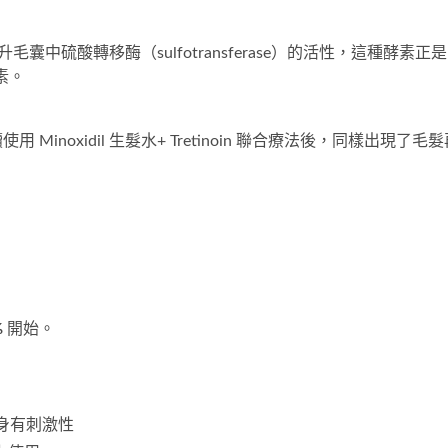
能提升毛囊中硫酸轉移酶（sulfotransferase）的活性，這種酵素正是
素。
noxidil 生髮水+ Tretinoin 聯合療法後，同樣出現了毛髮
%
開始。
n 本身有刺激性