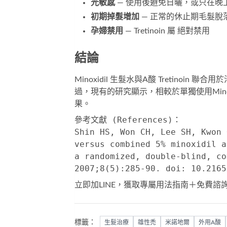
光敏感
— 使用後避免日曬，或只在晚
初期掉髮增加
— 正常的休止期毛髮脫落
孕婦禁用
— Tretinoin 屬 絕對禁用
結論
Minoxidil 生髮水與A酸 Tretin
過，現有的研究顯示，相較於單獨使用Min
果。
參考文獻 (References)：
Shin HS, Won CH, Lee SH, Kwon 
versus combined 5% minoxidil a
a randomized, double-blind, co
2007;8(5):285-90. doi: 10.2165
立即加LINE，獲取專屬用法指南＋免費諮
標籤：
生髮治療
雄性禿
米諾地爾
外用A酸