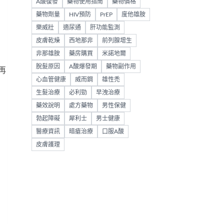
A酸復發
藥物使用指南
藥物價格
藥物劑量
HIV預防
PrEP
度他雄胺
樂威壯
適尿通
肝功能監測
皮膚乾燥
西地那非
前列腺增生
非那雄胺
藥房購買
米諾地爾
脫髮原因
A酸爆發期
藥物副作用
再
心血管健康
威而鋼
雄性禿
生髮治療
必利勁
早洩治療
藥效說明
處方藥物
男性保健
勃起障礙
犀利士
男士健康
醫療資訊
暗瘡治療
口服A酸
皮膚護理