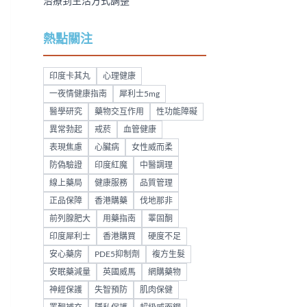
治療到生活方式調整
熱點關注
印度卡其丸
心理健康
一夜情健康指南
犀利士5mg
醫學研究
藥物交互作用
性功能障礙
異常勃起
戒菸
血管健康
表現焦慮
心臟病
女性威而柔
防偽驗證
印度紅魔
中醫調理
線上藥局
健康服務
品質管理
正品保障
香港購藥
伐地那非
前列腺肥大
用藥指南
睪固酮
印度犀利士
香港購買
硬度不足
安心藥房
PDE5抑制劑
複方生髮
安眠藥減量
英國威馬
網購藥物
神經保護
失智預防
肌肉保健