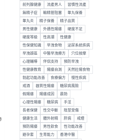
前列腺健康
流產男人
習慣性流產
無精子症
輸精管阻塞
睾丸保養
睾丸炎
精子保養
精子品質
男性健康
外遇性陽痿
硬度不足
硬度等級
性高潮
性健康
性保健知識
早洩食物
泌尿系統疾病
早洩誤區
中醫早洩療方
穴位按摩
心理輔導
伴侶支持
預防早洩
性健康教育
陽痿自測
天然壯陽食物
勃起功能改善
食療偏方
慢性疾病
戒酒
器質性陽痿
糖尿病風險
假陽痿
陽痿成因
晨勃
心理性陽痿
糖尿病
手淫
長者保健
性交中斷
陰莖受傷
健康生活
體外射精
肝病
戒煙
滲
預防陽痿
男性飲食
性功能改善
避孕套
生育能力
香港中醫