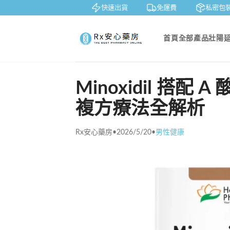
賞
貨到付款
快速出貨
免運費
私密包裝
首頁
全部產品
壯陽
Minoxidil 搭配 
複方療法全解析
Rx安心藥房
•
2026/5/20
•
男性健康