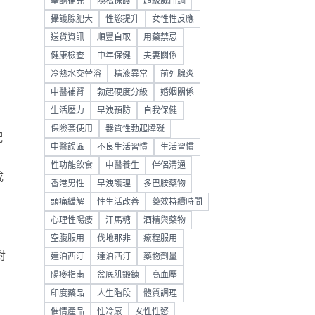
睪酮補充
隱私保護
超級威而鋼
攝護腺肥大
性慾提升
女性性反應
送貨資訊
順豐自取
用藥禁忌
健康檢查
中年保健
夫妻關係
冷熱水交替浴
精液異常
前列腺炎
中醫補腎
勃起硬度分級
婚姻關係
生活壓力
早洩預防
自我保健
保險套使用
器質性勃起障礙
配
中醫誤區
不良生活習慣
生活習慣
性功能飲食
中醫養生
伴侶溝通
成
香港男性
早洩護理
多巴胺藥物
頭痛緩解
性生活改善
藥效持續時間
心理性陽痿
汗馬糖
酒精與藥物
空腹服用
伐地那非
療程服用
對
達泊西汀
達泊西汀
藥物劑量
陽痿指南
盆底肌鍛鍊
高血壓
印度藥品
人生階段
體質調理
催情產品
性冷感
女性性慾