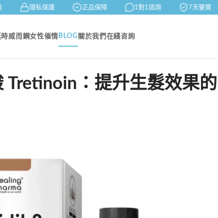
隱私保護
正品保障
1對1諮詢
7天鑒賞
BLOG
延時
威而鋼
女性催情
關於我們
在綫咨詢
A 酸 Tretinoin：提升生髮效果的