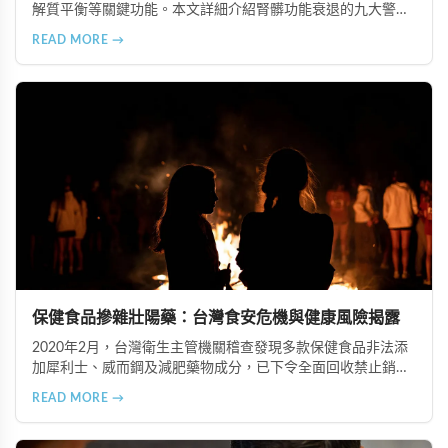
解質平衡等關鍵功能。本文詳細介紹腎髒功能衰退的九大警示
信號，包括身體浮腫、血壓升高、排尿量異常、尿液檢驗指標
READ MORE →
異常、怕冷手腳冰涼、頭暈目眩伴隨睡眠障礙、腰部痠痛、排
便困難以及頭暈伴隨耳鳴等症狀，幫助您及早發現腎髒疾病的
跡象，儘快就醫檢查。
保健食品摻雜壯陽藥：台灣食安危機與健康風險揭露
2020年2月，台灣衛生主管機關稽查發現多款保健食品非法添
加犀利士、威而鋼及減肥藥物成分，已下令全面回收禁止銷
售。本文深入分析非法添加壯陽藥物的健康危害，包含真實死
READ MORE →
亡案例，並呼籲民眾透過合法管道購藥，切勿聽信偏方。