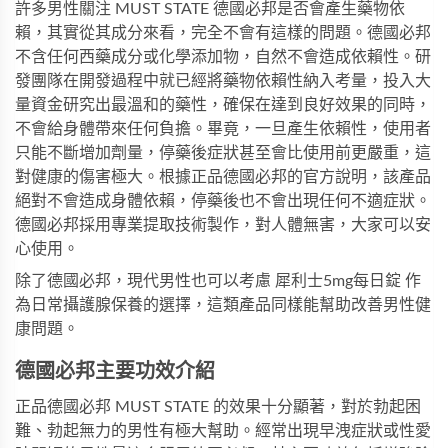
許多男性關注 MUST STATE 德國必邦是否會產生藥物依
賴，其實從其成分來看，完全不會有這樣的問題。德國必邦
不含任何西藥成分或化學添加物，自然不會造成依賴性。研
發團隊在開發過程中就已經將藥物依賴性納入考量，投入大
量資金研究出最溫和的藥性，確保在達到良好效果的同時，
不會給身體帶來任何負擔。畢竟，一旦產生依賴性，使用者
只能不斷增加劑量，停藥後症狀甚至會比使用前更嚴重，這
對健康的傷害極大。根據正品德國必邦的官方說明，該產品
絕對不會造成身體依賴，停藥後也不會出現任何不適症狀。
德國必邦採用專業提取技術製作，對人體無害，大家可以安
心使用。
除了德國必邦，現代男性也可以考慮
犀利士5mg每日錠
作
為日常攝護腺保養的選擇，這類產品同樣能幫助改善男性健
康問題。
德國必邦主要功效介紹
正品德國必邦 MUST STATE 的效果十分顯著，對於勃起困
難、勃起無力的男性有極大幫助。經常出現早洩症狀或性愛