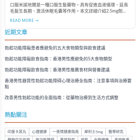
口服米諾地爾是一種口服生髮藥物，具有促進血液循環、延長
毛髮生長期、激活休眠毛囊等作用。本文詳細介紹2.5mg劑量
的使用成效、劑量建議、可能的副作用（如多毛症狀、心跳加
READ MORE →
速等），以及在香港透過醫師處方、註冊藥房、萬寧等管道的
購買方法，並提供真實用戶經驗分享。
近期文章
勃起功能障礙患者應避免的五大食物類型與飲食建議
勃起功能障礙飲食指南：香港男性應避免的5大食物類型
勃起功能障礙飲食指南：香港男性推薦食材與營養建議
香港男性器質性勃起功能障碍心理治療全指南：注意事項與治療要
點
改善男性勃起功能的全面指南：從藥物治療到生活方式調整
熱點關注
印度卡其丸
心理健康
一夜情健康指南
犀利士5mg
醫學研究