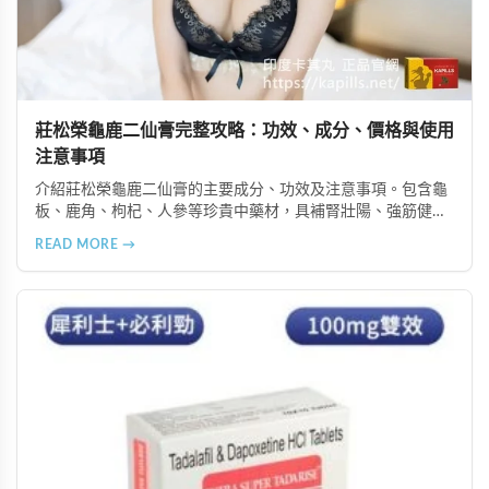
莊松榮龜鹿二仙膏完整攻略：功效、成分、價格與使用
注意事項
介紹莊松榮龜鹿二仙膏的主要成分、功效及注意事項。包含龜
板、鹿角、枸杞、人參等珍貴中藥材，具補腎壯陽、強筋健
骨、提振體力等潛在作用。提醒腎病患者需謹慎使用，市場售
READ MORE →
價約 NT$12,500-12,800。