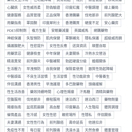
藥物交互作用
性功能障礙
異常勃起
戒菸
血管健康
表現焦慮
心臟病
女性威而柔
防偽驗證
印度紅魔
中醫調理
線上藥局
健康服務
品質管理
正品保障
香港購藥
伐地那非
前列腺肥大
用藥指南
睪固酮
印度犀利士
香港購買
硬度不足
安心藥房
PDE5抑制劑
複方生髮
安眠藥減量
英國威馬
網購藥物
神經保護
失智預防
肌肉保健
睪酮補充
隱私保護
超級威而鋼
攝護腺肥大
性慾提升
女性性反應
送貨資訊
順豐自取
用藥禁忌
健康檢查
中年保健
夫妻關係
冷熱水交替浴
精液異常
前列腺炎
中醫補腎
勃起硬度分級
婚姻關係
生活壓力
早洩預防
自我保健
保險套使用
器質性勃起障礙
中醫誤區
不良生活習慣
生活習慣
性功能飲食
中醫養生
伴侶溝通
香港男性
早洩護理
多巴胺藥物
頭痛緩解
性生活改善
藥效持續時間
心理性陽痿
汗馬糖
酒精與藥物
空腹服用
伐地那非
療程服用
達泊西汀
達泊西汀
藥物劑量
陽痿指南
盆底肌鍛鍊
高血壓
印度藥品
人生階段
體質調理
催情產品
性冷感
女性性慾
親密場所
性隱私
伴侶關係
夫妻溝通
女性性行為
前列腺癌
壽命延長
他達拉非
免疫性不育
每日錠
前列腺痛
洗澡水溫
天然食療
體重管理