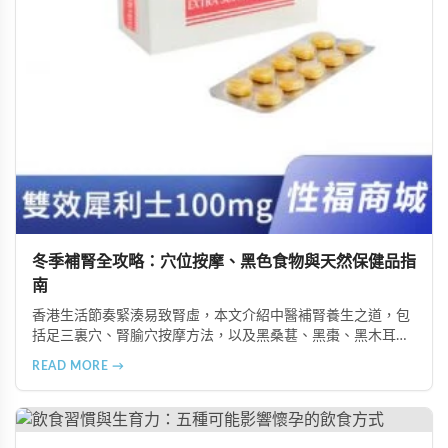
冬季補腎全攻略：穴位按摩、黑色食物與天然保健品指
南
香港生活節奏緊湊易致腎虛，本文介紹中醫補腎養生之道，包
括足三裏穴、腎腧穴按摩方法，以及黑桑葚、黑棗、黑木耳等
黑色食物的食療功效，並推薦 Candy B+ Complex 等天然保健
READ MORE →
品，助您冬季有效補腎強身。