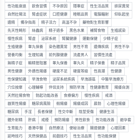
性功能衰退
飲食習慣
不孕原因
隱睾症
性生活品質
排尿異常
自然壯陽法
腎虛症狀
口腔健康
睡眠品質
電腦輻射
仰臥起坐
遺精
備孕指南
精子活力
高溫不孕
藥物對生育影響
先天性畸形
絲蟲病
精子過多
黑色水果
補腎食物
生殖感染
慢性疾病
腎虛
泌尿系統
腎臟健康
運動保健
少精子症
生殖健康
睾丸保養
染色體異常
男性不育
遺傳疾病
男性不孕
營養均衡
生理知識
前列腺健康
流產男人
習慣性流產
無精子症
輸精管阻塞
睾丸保養
睾丸炎
精子保養
精子品質
男性健康
外遇性陽痿
硬度不足
硬度等級
性高潮
性健康
性保健知識
早洩食物
泌尿系統疾病
早洩誤區
中醫早洩療方
穴位按摩
心理輔導
伴侶支持
預防早洩
性健康教育
陽痿自測
天然壯陽食物
勃起功能改善
食療偏方
慢性疾病
戒酒
器質性陽痿
糖尿病風險
假陽痿
陽痿成因
晨勃
心理性陽痿
糖尿病
手淫
長者保健
性交中斷
陰莖受傷
健康生活
體外射精
肝病
戒煙
預防陽痿
男性飲食
性功能改善
避孕套
生育能力
香港中醫
自然療法
便秘治療
腸道健康
心理因素
延時技巧
天然保健品
前戲技巧
性生活品質
性功能保健