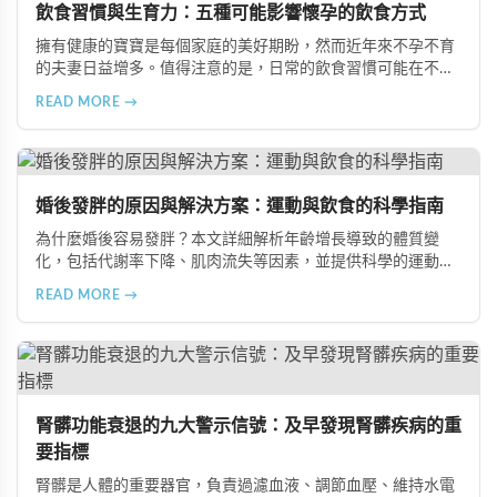
飲食習慣與生育力：五種可能影響懷孕的飲食方式
擁有健康的寶寶是每個家庭的美好期盼，然而近年來不孕不育
的夫妻日益增多。值得注意的是，日常的飲食習慣可能在不知
不覺中影響著生育能力。本文將介紹五種可能導致不孕的不良
READ MORE →
飲食習慣，包括忽略早餐、過量食用冰冷食物、加工熟食的潛
在風險、長期素食的營養失衡，以及高油脂高蛋白飲食的負
擔，幫助準備懷孕的夫妻提升受孕機率。
婚後發胖的原因與解決方案：運動與飲食的科學指南
為什麼婚後容易發胖？本文詳細解析年齡增長導致的體質變
化，包括代謝率下降、肌肉流失等因素，並提供科學的運動與
飲食建議，幫助您有效預防肥胖、維持健康體態。
READ MORE →
腎髒功能衰退的九大警示信號：及早發現腎髒疾病的重
要指標
腎髒是人體的重要器官，負責過濾血液、調節血壓、維持水電