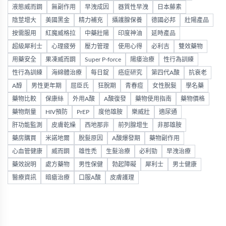
液態威而鋼
無副作用
早洩成因
器質性早洩
日本藤素
陰莖增大
美國黑金
精力補充
攝護腺保養
德國必邦
壯陽產品
按需服用
紅魔威格拉
中藥壯陽
印度神油
延時產品
超級犀利士
心理疲勞
壓力管理
使用心得
必利吉
雙效藥物
用藥安全
果凍威而鋼
Super P-force
陽痿治療
性行為訓練
性行為訓練
海綿體治療
每日錠
癌症研究
第四代A酸
抗衰老
A醇
男性更年期
屈臣氏
狂脫期
青春痘
女性脫髮
學名藥
藥物比較
保康絲
外用A酸
A酸復發
藥物使用指南
藥物價格
藥物劑量
HIV預防
PrEP
度他雄胺
樂威壯
適尿通
肝功能監測
皮膚乾燥
西地那非
前列腺增生
非那雄胺
藥房購買
米諾地爾
脫髮原因
A酸爆發期
藥物副作用
心血管健康
威而鋼
雄性禿
生髮治療
必利勁
早洩治療
藥效說明
處方藥物
男性保健
勃起障礙
犀利士
男士健康
醫療資訊
暗瘡治療
口服A酸
皮膚護理