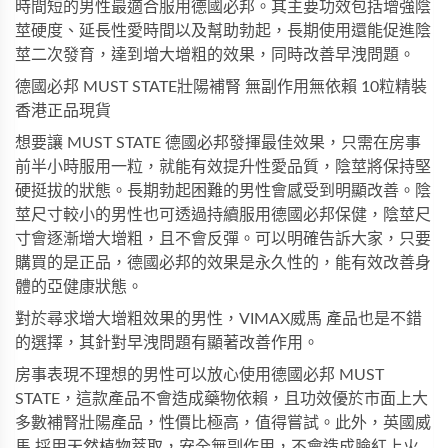
時間短的男性最適合服用德國必邦。其主要功效包括增強陰
莖硬度、延長性愛時間以及幫助勃起，長期使用還能促進陰
莖二次發育，達到增大增粗的效果，同時改善早洩問題。
德國必邦 MUST STATE壯陽補腎 無副作用無依賴 10粒精裝
香港正品現貨
想要讓 MUST STATE 德國必邦發揮最佳效果，只需在房事
前半小時服用一粒，就能有效提升性愛品質，陰莖將保持堅
硬挺拔的狀態。長期勃起困難的男性會感受到明顯改善。陰
莖尺寸較小的男性也可透過持續服用德國必邦保健，陰莖尺
寸會逐漸增大增粗，且不會反彈。可以明確告訴大家，只要
購買的是正品，德國必邦的效果是永久性的，能有效改善身
體的亞健康狀態。
對於尋求增大增粗效果的男性，
VIMAX威馬
產品也是不錯
的選擇，其針對早洩問題有顯著改善作用。
房事表現不理想的男性可以放心使用德國必邦 MUST
STATE，這款產品不會造成藥物依賴，且功效優於市面上大
多數補腎壯陽產品，性價比極高，值得嘗試。此外，
英國威
馬
採用天然植物萃取，安全無副作用，不會造成臉紅上火