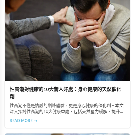
性高潮對健康的10大驚人好處：身心健康的天然催化
劑
性高潮不僅是情感的巔峰體驗，更是身心健康的催化劑。本文
深入探討性高潮的10大健康益處，包括天然壓力緩解、提升睡
眠品質、增強免疫力、改善抑鬱情緒、提升嗅覺敏感度、強健
READ MORE →
肌肉、天然止痛、促進血液循環、有助體重管理以及建立親密
情感連結。