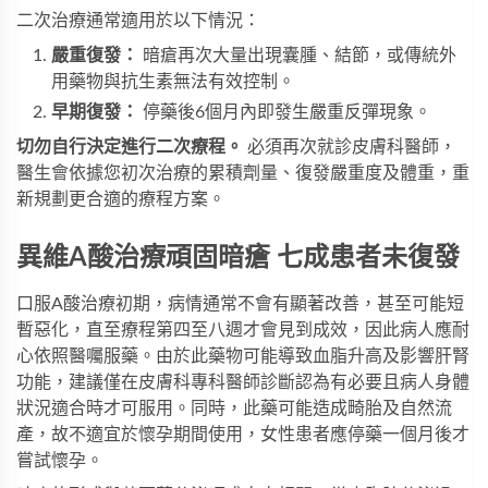
二次治療通常適用於以下情況：
嚴重復發：
暗瘡再次大量出現囊腫、結節，或傳統外
用藥物與抗生素無法有效控制。
早期復發：
停藥後6個月內即發生嚴重反彈現象。
切勿自行決定進行二次療程。
必須再次就診皮膚科醫師，
醫生會依據您初次治療的累積劑量、復發嚴重度及體重，重
新規劃更合適的療程方案。
異維A酸治療頑固暗瘡 七成患者未復發
口服A酸治療初期，病情通常不會有顯著改善，甚至可能短
暫惡化，直至療程第四至八週才會見到成效，因此病人應耐
心依照醫囑服藥。由於此藥物可能導致血脂升高及影響肝腎
功能，建議僅在皮膚科專科醫師診斷認為有必要且病人身體
狀況適合時才可服用。同時，此藥可能造成畸胎及自然流
產，故不適宜於懷孕期間使用，女性患者應停藥一個月後才
嘗試懷孕。