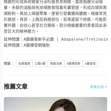
暗瘡的形成與荷爾蒙分泌旺盛息息相關，當皮脂腺分泌過
量，多餘的油脂與死皮細胞會阻塞毛囊管道，形成白頭與黑
頭粉刺，再加上細菌聚集，便會引發囊腫與膿皰。暗瘡常見
於臉部、背部、上胸及肩膀部位，若患處留下疤痕，可能影
響外觀、自信心甚至社交關係，部分暗瘡嚴重的患者因此承
受巨大的精神壓力。
延伸閱讀：A酸藥膏新手必讀 | Adapalene/Tretinoi
延伸閱讀：A酸爆發期幾耐
標籤：
皮膚護理
口服A酸
暗瘡治療
A酸爆發期
A酸復發
推薦文章
查看全部
→