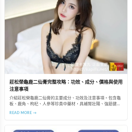
莊松榮龜鹿二仙膏完整攻略：功效、成分、價格與使用
注意事項
介紹莊松榮龜鹿二仙膏的主要成分、功效及注意事項。包含龜
板、鹿角、枸杞、人參等珍貴中藥材，具補腎壯陽、強筋健
骨、提振體力等潛在作用。提醒腎病患者需謹慎使用，市場售
READ MORE →
價約 NT$12,500-12,800。