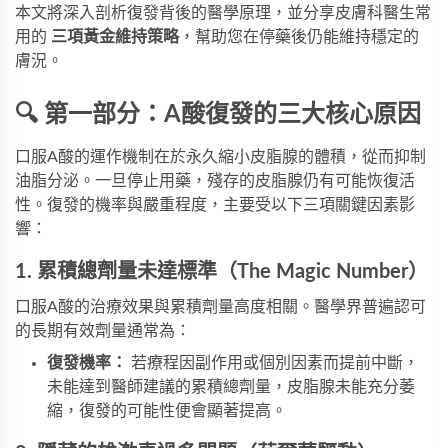
本文將深入剖析復發背後的醫學原理，並分享皮膚科醫生常
用的
三項黃金維持策略
，幫助您在停藥後仍能維持穩定的
膚況。
🔍 第一部分：A酸復發的三大核心原因
口服A酸的運作機制在於永久縮小皮脂腺的體積，從而抑制
油脂分泌。一旦停止用藥，殘存的皮脂腺仍有可能恢復活
性。復發的機率與嚴重程度，主要受以下三項關鍵因素影
響：
1. 累積總劑量未達標準（The Magic Number）
口服A酸的治療效果與累積劑量高度相關。醫學界普遍認可
的長期有效劑量通常為：
復發機率：
若療程因副作用或個別因素而提前中斷，
未能達到醫師建議的累積總劑量，皮脂腺未能充分萎
縮，復發的可能性便會顯著提高。