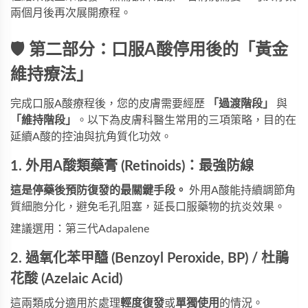
兩個月後再次展開療程。
🛡️ 第二部分：口服A酸停用後的「黃金
維持療法」
完成口服A酸療程後，您的皮膚需要經歷
「過渡階段」
與
「維持階段」
。以下為皮膚科醫生常用的三項策略，目的在
延續A酸的控油與抗角質化功效。
1. 外用A酸類藥膏 (Retinoids)：最強防線
這是停藥後預防復發的最關鍵手段。
外用A酸能持續調節角
質細胞分化，避免毛孔阻塞，延長口服藥物的抗炎效果。
建議選用：第三代Adapalene
2. 過氧化苯甲醯 (Benzoyl Peroxide, BP) / 杜鵑
花酸 (Azelaic Acid)
這兩類成分適用於處理
輕度復發
或
單獨使用
的情況。