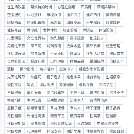
性生活改善
藥效持續時間
心理性陽痿
汗馬糖
酒精與藥物
空腹服用
伐地那非
療程服用
達泊西汀
達泊西汀
藥物劑量
陽痿指南
盆底肌鍛鍊
高血壓
印度藥品
人生階段
體質調理
催情產品
性冷感
女性性慾
親密場所
性隱私
伴侶關係
夫妻溝通
女性性行為
前列腺癌
壽命延長
他達拉非
免疫性不育
每日錠
前列腺痛
洗澡水溫
天然食療
體重管理
性功能衰退
飲食習慣
不孕原因
隱睾症
性生活品質
排尿異常
自然壯陽法
腎虛症狀
口腔健康
睡眠品質
電腦輻射
仰臥起坐
遺精
備孕指南
精子活力
高溫不孕
藥物對生育影響
先天性畸形
絲蟲病
精子過多
黑色水果
補腎食物
生殖感染
慢性疾病
腎虛
泌尿系統
腎臟健康
運動保健
少精子症
生殖健康
睾丸保養
染色體異常
男性不育
遺傳疾病
男性不孕
營養均衡
生理知識
前列腺健康
流產男人
習慣性流產
無精子症
輸精管阻塞
睾丸保養
睾丸炎
精子保養
精子品質
男性健康
外遇性陽痿
硬度不足
硬度等級
性高潮
性健康
性保健知識
早洩食物
泌尿系統疾病
早洩誤區
中醫早洩療方
穴位按摩
心理輔導
伴侶支持
預防早洩
性健康教育
陽痿自測