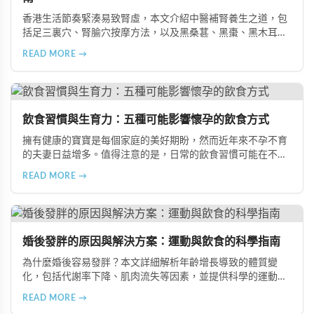
香港生活節奏緊湊易致腎虛，本文介紹中醫補腎養生之道，包
括足三裏穴、腎腧穴按摩方法，以及黑桑葚、黑棗、黑木耳等
黑色食物的食療功效，並推薦 Candy B+ Complex 等天然保健
READ MORE →
品，助您冬季有效補腎強身。
飲食習慣與生育力：五種可能影響懷孕的飲食方式
擁有健康的寶寶是每個家庭的美好期盼，然而近年來不孕不育
的夫妻日益增多。值得注意的是，日常的飲食習慣可能在不知
不覺中影響著生育能力。本文將介紹五種可能導致不孕的不良
READ MORE →
飲食習慣，包括忽略早餐、過量食用冰冷食物、加工熟食的潛
在風險、長期素食的營養失衡，以及高油脂高蛋白飲食的負
擔，幫助準備懷孕的夫妻提升受孕機率。
婚後發胖的原因與解決方案：運動與飲食的科學指南
為什麼婚後容易發胖？本文詳細解析年齡增長導致的體質變
化，包括代謝率下降、肌肉流失等因素，並提供科學的運動與
飲食建議，幫助您有效預防肥胖、維持健康體態。
READ MORE →