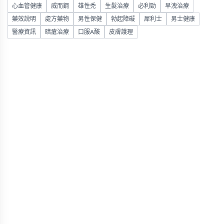
心血管健康
威而鋼
雄性禿
生髮治療
必利勁
早洩治療
藥效說明
處方藥物
男性保健
勃起障礙
犀利士
男士健康
醫療資訊
暗瘡治療
口服A酸
皮膚護理