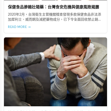
保健食品摻雜壯陽藥：台灣食安危機與健康風險揭露
2020年2月，台灣衛生主管機關稽查發現多款保健食品非法添
加犀利士、威而鋼及減肥藥物成分，已下令全面回收禁止銷
售。本文深入分析非法添加壯陽藥物的健康危害，包含真實死
READ MORE →
亡案例，並呼籲民眾透過合法管道購藥，切勿聽信偏方。