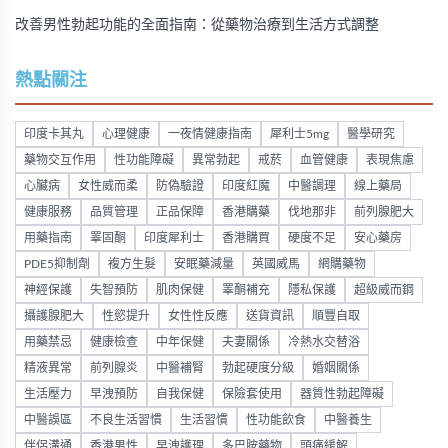
改善男性勃起功能的全面指南：從藥物治療到生活方式調整
熱點關注
印度卡其丸
心理健康
一夜情健康指南
犀利士5mg
醫學研究
藥物交互作用
性功能障礙
異常勃起
戒菸
血管健康
表現焦慮
心臟病
女性威而柔
防偽驗證
印度紅魔
中醫調理
線上藥局
健康服務
品質管理
正品保障
香港購藥
伐地那非
前列腺肥大
用藥指南
睪固酮
印度犀利士
香港購買
硬度不足
安心藥房
PDE5抑制劑
複方生髮
安眠藥減量
英國威馬
網購藥物
神經保護
失智預防
肌肉保健
睪酮補充
隱私保護
超級威而鋼
攝護腺肥大
性慾提升
女性性反應
送貨資訊
順豐自取
用藥禁忌
健康檢查
中年保健
夫妻關係
冷熱水交替浴
精液異常
前列腺炎
中醫補腎
勃起硬度分級
婚姻關係
生活壓力
早洩預防
自我保健
保險套使用
器質性勃起障礙
中醫誤區
不良生活習慣
生活習慣
性功能飲食
中醫養生
伴侶溝通
香港男性
早洩護理
多巴胺藥物
頭痛緩解