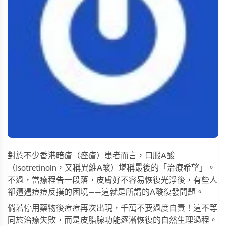
對於不少香港暗瘡（痤瘡）患者而言，口服A酸
（Isotretinoin，又稱異維A酸）堪稱最後的「治療希望」。
不過，當療程告一段落，皮膚好不容易恢復光淨後，有些人
卻遭遇痘痘反撲的困境——這就是所謂的A酸復發問題。
倘若停用藥物後痘痘再次出現，千萬不要過度自責！這不等
同於治療失敗，而是皮脂腺功能逐漸恢復的自然生理過程。