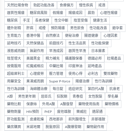
天然壯陽食物
勃起功能改善
食療偏方
慢性疾病
戒酒
器質性陽痿
糖尿病風險
假陽痿
陽痿成因
晨勃
心理性陽痿
糖尿病
手淫
長者保健
性交中斷
陰莖受傷
健康生活
體外射精
肝病
戒煙
預防陽痿
男性飲食
性功能改善
避孕套
生育能力
香港中醫
自然療法
便秘治療
腸道健康
心理因素
延時技巧
天然保健品
前戲技巧
性生活品質
性功能保健
液態威而鋼
無副作用
早洩成因
器質性早洩
日本藤素
陰莖增大
美國黑金
精力補充
攝護腺保養
德國必邦
壯陽產品
按需服用
紅魔威格拉
中藥壯陽
印度神油
延時產品
超級犀利士
心理疲勞
壓力管理
使用心得
必利吉
雙效藥物
用藥安全
果凍威而鋼
Super P-force
陽痿治療
性行為訓練
性行為訓練
海綿體治療
每日錠
癌症研究
第四代A酸
抗衰老
A醇
男性更年期
屈臣氏
狂脫期
青春痘
女性脫髮
學名藥
藥物比較
保康絲
外用A酸
A酸復發
藥物使用指南
藥物價格
藥物劑量
HIV預防
PrEP
度他雄胺
樂威壯
適尿通
肝功能監測
皮膚乾燥
西地那非
前列腺增生
非那雄胺
藥房購買
米諾地爾
脫髮原因
A酸爆發期
藥物副作用