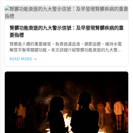
腎髒功能衰退的九大警示信號：及早發現腎髒疾病的重
要指標
腎髒是人體的重要器官，負責過濾血液、調節血壓、維持水電
解質平衡等關鍵功能。本文詳細介紹腎髒功能衰退的九大警示
信號，包括身體浮腫、血壓升高、排尿量異常、尿液檢驗指標
READ MORE →
異常、怕冷手腳冰涼、頭暈目眩伴隨睡眠障礙、腰部痠痛、排
便困難以及頭暈伴隨耳鳴等症狀，幫助您及早發現腎髒疾病的
跡象，儘快就醫檢查。