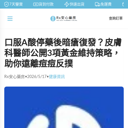
7天鑒賞
貨到付款
快速出貨
免運費
查詢訂單
口服A酸停藥後暗瘡復發？皮膚
科醫師公開3項黃金維持策略，
助你遠離痘痘反撲
Rx安心藥房
•
2026/5/17
•
健康資訊