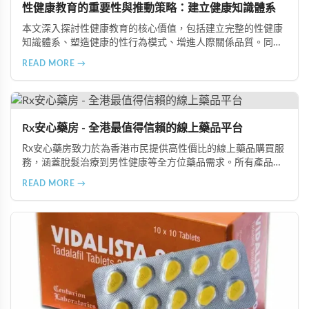
性健康教育的重要性與推動策略：建立健康知識體系
本文深入探討性健康教育的核心價值，包括建立完整的性健康
知識體系、塑造健康的性行為模式、增進人際關係品質。同時
分享從家庭教育、學校課程到社會推廣的具體推動策略，幫助
READ MORE →
全面提升國民的性健康素養。
Rx安心藥房 - 全港最值得信賴的線上藥品平台
Rx安心藥房致力於為香港市民提供高性價比的線上藥品購買服
務，涵蓋脫髮治療到男性健康等全方位藥品需求。所有產品均
由資深執業藥師專業審核，採用隱密包裝配送，支持貨到付款
READ MORE →
等多種支付方式，保護客戶隱私。