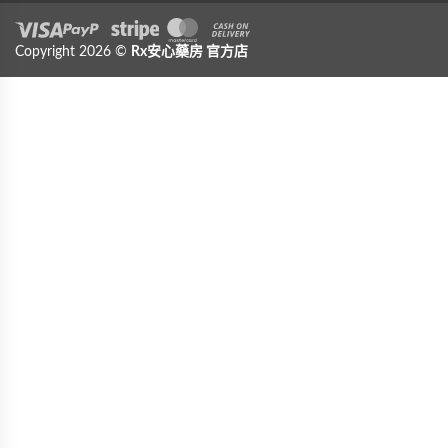
Visa
Copyright 2026 ©
PayPal
Stripe
Rx安心藥房
MasterCard
官方店
Cash On Delivery