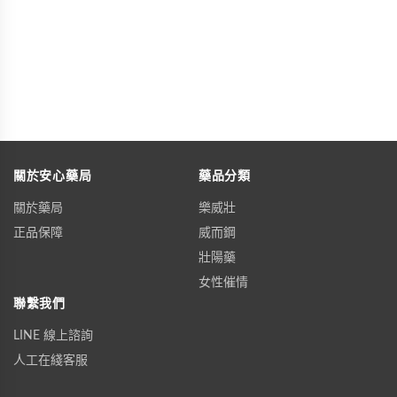
關於安心藥局
藥品分類
關於藥局
樂威壯
正品保障
威而鋼
壯陽藥
女性催情
聯繫我們
LINE 線上諮詢
人工在綫客服