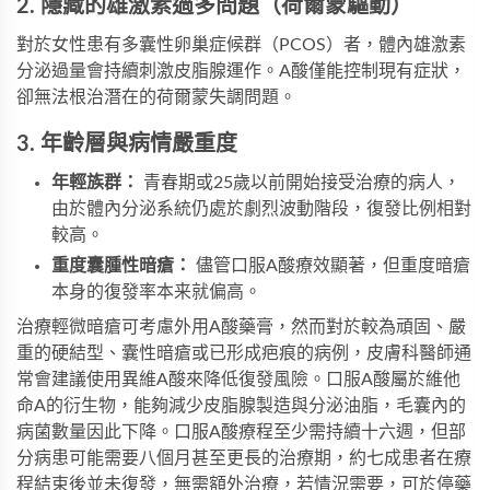
2. 隱藏的雄激素過多問題（荷爾蒙驅動）
對於女性患有多囊性卵巢症候群（PCOS）者，體內雄激素
分泌過量會持續刺激皮脂腺運作。A酸僅能控制現有症狀，
卻無法根治潛在的荷爾蒙失調問題。
3. 年齡層與病情嚴重度
年輕族群：
青春期或25歲以前開始接受治療的病人，
由於體內分泌系統仍處於劇烈波動階段，復發比例相對
較高。
重度囊腫性暗瘡：
儘管口服A酸療效顯著，但重度暗瘡
本身的復發率本来就偏高。
治療輕微暗瘡可考慮外用A酸藥膏，然而對於較為頑固、嚴
重的硬結型、囊性暗瘡或已形成疤痕的病例，皮膚科醫師通
常會建議使用異維A酸來降低復發風險。口服A酸屬於維他
命A的衍生物，能夠減少皮脂腺製造與分泌油脂，毛囊內的
病菌數量因此下降。口服A酸療程至少需持續十六週，但部
分病患可能需要八個月甚至更長的治療期，約七成患者在療
程結束後並未復發，無需額外治療，若情況需要，可於停藥