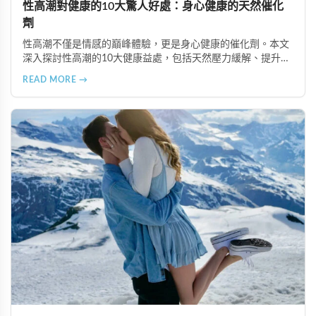
性高潮對健康的10大驚人好處：身心健康的天然催化
劑
性高潮不僅是情感的巔峰體驗，更是身心健康的催化劑。本文
深入探討性高潮的10大健康益處，包括天然壓力緩解、提升睡
眠品質、增強免疫力、改善抑鬱情緒、提升嗅覺敏感度、強健
READ MORE →
肌肉、天然止痛、促進血液循環、有助體重管理以及建立親密
情感連結。