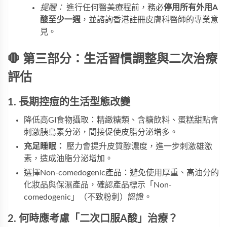
提醒：
進行任何醫美療程前，務必
停用所有外用A
酸至少一週
，並諮詢香港註冊皮膚科醫師的專業意
見。
🛑 第三部分：生活習慣調整與二次治療
評估
1. 長期控痘的生活型態改變
降低高GI食物攝取：精緻糖類、含糖飲料、蛋糕甜點會
刺激胰島素分泌，間接促使皮脂分泌增多。
充足睡眠：
壓力會提升皮質醇濃度，進一步刺激雄激
素，造成油脂分泌增加。
選擇Non-comedogenic產品：避免使用厚重、高油分的
化妝品與保濕產品，確認產品標示「Non-
comedogenic」（不致粉刺）認證。
2. 何時應考慮「二次口服A酸」治療？