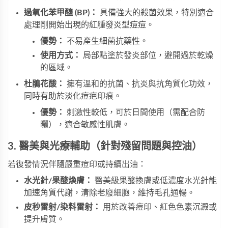
過氧化苯甲醯 (BP)：
具備強大的殺菌效果，特別適合
處理剛開始出現的紅腫發炎型痘痘。
優勢：
不易產生細菌抗藥性。
使用方式：
局部點塗於發炎部位，避開過於乾燥
的區域。
杜鵑花酸：
擁有溫和的抗菌、抗炎與抗角質化功效，
同時有助於淡化痘疤印痕。
優勢：
刺激性較低，可於日間使用（需配合防
曬），適合敏感性肌膚。
3. 醫美與光療輔助（針對殘留問題與控油）
若復發情況伴隨嚴重痘印或持續出油：
水光針/果酸煥膚：
醫美級果酸換膚或低濃度水光針能
加速角質代謝，清除老廢細胞，維持毛孔通暢。
皮秒雷射/染料雷射：
用於改善痘印、紅色色素沉澱或
提升膚質。