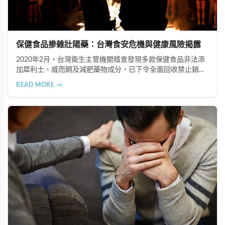
保健食品摻雜壯陽藥：台灣食安危機與健康風險揭露
2020年2月，台灣衛生主管機關稽查發現多款保健食品非法添
加犀利士、威而鋼及減肥藥物成分，已下令全面回收禁止銷
售。本文深入分析非法添加壯陽藥物的健康危害，包含真實死
READ MORE →
亡案例，並呼籲民眾透過合法管道購藥，切勿聽信偏方。