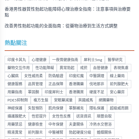
香港男性器質性勃起功能障碍心理治療全指南：注意事項與治療要
點
改善男性勃起功能的全面指南：從藥物治療到生活方式調整
熱點關注
印度卡其丸
心理健康
一夜情健康指南
犀利士5mg
醫學研究
藥物交互作用
性功能障礙
異常勃起
戒菸
血管健康
表現焦慮
心臟病
女性威而柔
防偽驗證
印度紅魔
中醫調理
線上藥局
健康服務
品質管理
正品保障
香港購藥
伐地那非
前列腺肥大
用藥指南
睪固酮
印度犀利士
香港購買
硬度不足
安心藥房
PDE5抑制劑
複方生髮
安眠藥減量
英國威馬
網購藥物
神經保護
失智預防
肌肉保健
睪酮補充
隱私保護
超級威而鋼
攝護腺肥大
性慾提升
女性性反應
送貨資訊
順豐自取
用藥禁忌
健康檢查
中年保健
夫妻關係
冷熱水交替浴
精液異常
前列腺炎
中醫補腎
勃起硬度分級
婚姻關係