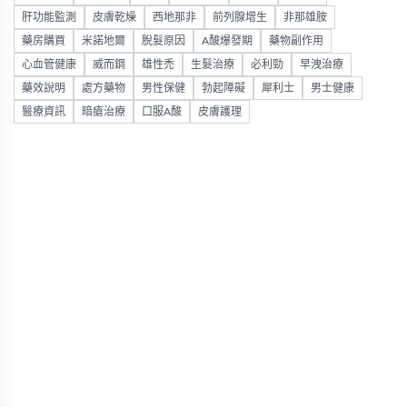
肝功能監測
皮膚乾燥
西地那非
前列腺增生
非那雄胺
藥房購買
米諾地爾
脫髮原因
A酸爆發期
藥物副作用
心血管健康
威而鋼
雄性禿
生髮治療
必利勁
早洩治療
藥效說明
處方藥物
男性保健
勃起障礙
犀利士
男士健康
醫療資訊
暗瘡治療
口服A酸
皮膚護理