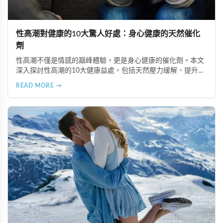
性高潮對健康的10大驚人好處：身心健康的天然催化
劑
性高潮不僅是情感的巔峰體驗，更是身心健康的催化劑。本文
深入探討性高潮的10大健康益處，包括天然壓力緩解、提升睡
眠品質、增強免疫力、改善抑鬱情緒、提升嗅覺敏感度、強健
READ MORE →
肌肉、天然止痛、促進血液循環、有助體重管理以及建立親密
情感連結。