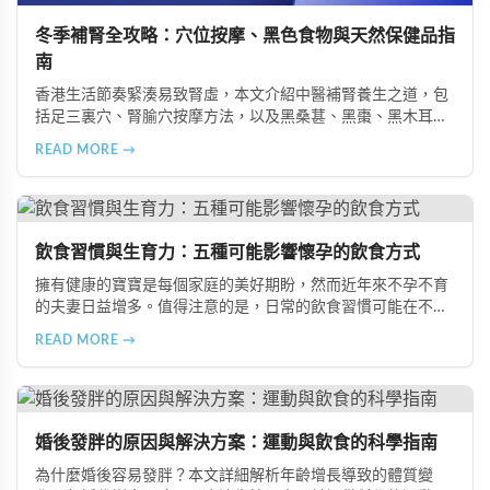
冬季補腎全攻略：穴位按摩、黑色食物與天然保健品指
南
香港生活節奏緊湊易致腎虛，本文介紹中醫補腎養生之道，包
括足三裏穴、腎腧穴按摩方法，以及黑桑葚、黑棗、黑木耳等
黑色食物的食療功效，並推薦 Candy B+ Complex 等天然保健
READ MORE →
品，助您冬季有效補腎強身。
飲食習慣與生育力：五種可能影響懷孕的飲食方式
擁有健康的寶寶是每個家庭的美好期盼，然而近年來不孕不育
的夫妻日益增多。值得注意的是，日常的飲食習慣可能在不知
不覺中影響著生育能力。本文將介紹五種可能導致不孕的不良
READ MORE →
飲食習慣，包括忽略早餐、過量食用冰冷食物、加工熟食的潛
在風險、長期素食的營養失衡，以及高油脂高蛋白飲食的負
擔，幫助準備懷孕的夫妻提升受孕機率。
婚後發胖的原因與解決方案：運動與飲食的科學指南
為什麼婚後容易發胖？本文詳細解析年齡增長導致的體質變