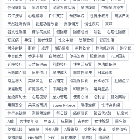
性保健知識
早洩食物
泌尿系統疾病
早洩誤區
中醫早洩療方
穴位按摩
心理輔導
伴侶支持
預防早洩
性健康教育
陽痿自測
天然壯陽食物
勃起功能改善
食療偏方
慢性疾病
戒酒
器質性陽痿
糖尿病風險
假陽痿
陽痿成因
晨勃
心理性陽痿
糖尿病
手淫
長者保健
性交中斷
陰莖受傷
健康生活
體外射精
肝病
戒煙
預防陽痿
男性飲食
性功能改善
避孕套
生育能力
香港中醫
自然療法
便秘治療
腸道健康
心理因素
延時技巧
天然保健品
前戲技巧
性生活品質
性功能保健
液態威而鋼
無副作用
早洩成因
器質性早洩
日本藤素
陰莖增大
美國黑金
精力補充
攝護腺保養
德國必邦
壯陽產品
按需服用
紅魔威格拉
中藥壯陽
印度神油
延時產品
超級犀利士
心理疲勞
壓力管理
使用心得
必利吉
雙效藥物
用藥安全
果凍威而鋼
Super P-force
陽痿治療
性行為訓練
性行為訓練
海綿體治療
每日錠
癌症研究
第四代A酸
抗衰老
A醇
男性更年期
屈臣氏
狂脫期
青春痘
女性脫髮
學名藥
藥物比較
保康絲
外用A酸
A酸復發
藥物使用指南
藥物價格
藥物劑量
HIV預防
PrEP
度他雄胺
樂威壯
適尿通