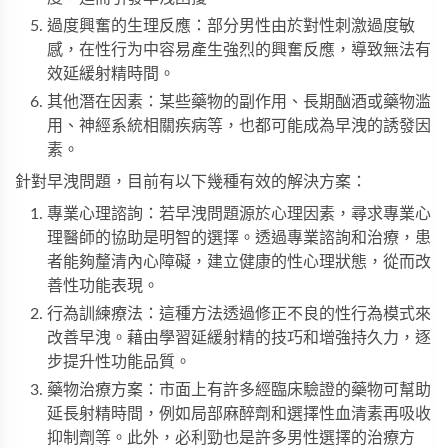
過度興奮的生理反應：部分男性由於對性刺激過度敏
感，在性行为中容易產生強烈的興奮反應，導致無法有
效延緩射精時間。
其他潛在因素：某些藥物的副作用、長期酗酒或藥物滥
用、神經系統相關疾病等，也都可能成為早洩的誘發因
素。
針對早洩問題，目前有以下幾種有效的解決方案：
專業心理諮詢：若早洩問題源於心理因素，尋求專業心
理醫師的協助是明智的選擇。透過專業諮詢和治療，患
者能夠釐清內心障礙，建立健康的性心理狀態，從而改
善性功能表現。
行為訓練療法：這種方法透過修正不良的性行為模式來
改善早洩。藉由學習延緩射精的技巧和增強持久力，逐
步提升性功能品質。
藥物治療方案：市面上有許多經臨床驗證的藥物可幫助
延長射精時間，例如局部麻醉劑和選擇性血清素再吸收
抑制劑等。此外，
必利勁
也是許多男性選擇的治療方