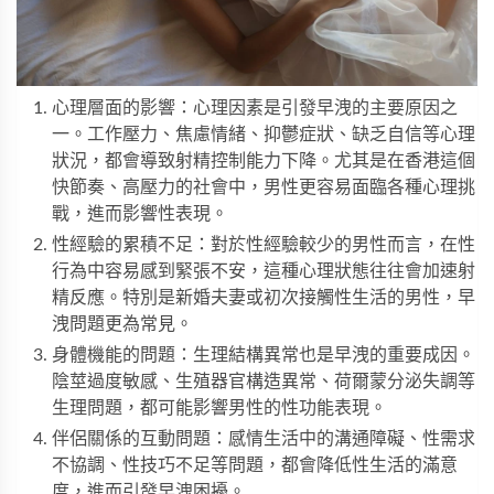
心理層面的影響：心理因素是引發早洩的主要原因之
一。工作壓力、焦慮情緒、抑鬱症狀、缺乏自信等心理
狀況，都會導致射精控制能力下降。尤其是在香港這個
快節奏、高壓力的社會中，男性更容易面臨各種心理挑
戰，進而影響性表現。
性經驗的累積不足：對於性經驗較少的男性而言，在性
行為中容易感到緊張不安，這種心理狀態往往會加速射
精反應。特別是新婚夫妻或初次接觸性生活的男性，早
洩問題更為常見。
身體機能的問題：生理結構異常也是早洩的重要成因。
陰莖過度敏感、生殖器官構造異常、荷爾蒙分泌失調等
生理問題，都可能影響男性的性功能表現。
伴侶關係的互動問題：感情生活中的溝通障礙、性需求
不協調、性技巧不足等問題，都會降低性生活的滿意
度，進而引發早洩困擾。