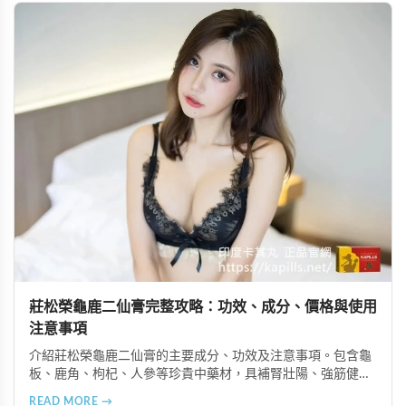
莊松榮龜鹿二仙膏完整攻略：功效、成分、價格與使用
注意事項
介紹莊松榮龜鹿二仙膏的主要成分、功效及注意事項。包含龜
板、鹿角、枸杞、人參等珍貴中藥材，具補腎壯陽、強筋健
骨、提振體力等潛在作用。提醒腎病患者需謹慎使用，市場售
READ MORE →