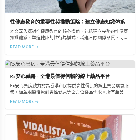
性健康教育的重要性與推動策略：建立健康知識體系
本文深入探討性健康教育的核心價值，包括建立完整的性健康
知識體系、塑造健康的性行為模式、增進人際關係品質。同時
分享從家庭教育、學校課程到社會推廣的具體推動策略，幫助
READ MORE →
全面提升國民的性健康素養。
Rx安心藥房 - 全港最值得信賴的線上藥品平台
Rx安心藥房致力於為香港市民提供高性價比的線上藥品購買服
務，涵蓋脫髮治療到男性健康等全方位藥品需求。所有產品均
由資深執業藥師專業審核，採用隱密包裝配送，支持貨到付款
READ MORE →
等多種支付方式，保護客戶隱私。