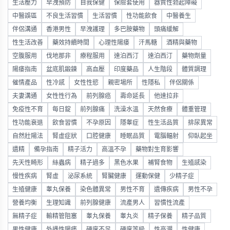
生活壓力
早洩預防
自我保健
保險套使用
器質性勃起障礙
中醫誤區
不良生活習慣
生活習慣
性功能飲食
中醫養生
伴侶溝通
香港男性
早洩護理
多巴胺藥物
頭痛緩解
性生活改善
藥效持續時間
心理性陽痿
汗馬糖
酒精與藥物
空腹服用
伐地那非
療程服用
達泊西汀
達泊西汀
藥物劑量
陽痿指南
盆底肌鍛鍊
高血壓
印度藥品
人生階段
體質調理
催情產品
性冷感
女性性慾
親密場所
性隱私
伴侶關係
夫妻溝通
女性性行為
前列腺癌
壽命延長
他達拉非
免疫性不育
每日錠
前列腺痛
洗澡水溫
天然食療
體重管理
性功能衰退
飲食習慣
不孕原因
隱睾症
性生活品質
排尿異常
自然壯陽法
腎虛症狀
口腔健康
睡眠品質
電腦輻射
仰臥起坐
遺精
備孕指南
精子活力
高溫不孕
藥物對生育影響
先天性畸形
絲蟲病
精子過多
黑色水果
補腎食物
生殖感染
慢性疾病
腎虛
泌尿系統
腎臟健康
運動保健
少精子症
生殖健康
睾丸保養
染色體異常
男性不育
遺傳疾病
男性不孕
營養均衡
生理知識
前列腺健康
流產男人
習慣性流產
無精子症
輸精管阻塞
睾丸保養
睾丸炎
精子保養
精子品質
男性健康
外遇性陽痿
硬度不足
硬度等級
性高潮
性健康