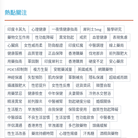
熱點關注
印度卡其丸
心理健康
一夜情健康指南
犀利士5mg
醫學研究
藥物交互作用
性功能障礙
異常勃起
戒菸
血管健康
表現焦慮
心臟病
女性威而柔
防偽驗證
印度紅魔
中醫調理
線上藥局
健康服務
品質管理
正品保障
香港購藥
伐地那非
前列腺肥大
用藥指南
睪固酮
印度犀利士
香港購買
硬度不足
安心藥房
PDE5抑制劑
複方生髮
安眠藥減量
英國威馬
網購藥物
神經保護
失智預防
肌肉保健
睪酮補充
隱私保護
超級威而鋼
攝護腺肥大
性慾提升
女性性反應
送貨資訊
順豐自取
用藥禁忌
健康檢查
中年保健
夫妻關係
冷熱水交替浴
精液異常
前列腺炎
中醫補腎
勃起硬度分級
婚姻關係
生活壓力
早洩預防
自我保健
保險套使用
器質性勃起障礙
中醫誤區
不良生活習慣
生活習慣
性功能飲食
中醫養生
伴侶溝通
香港男性
早洩護理
多巴胺藥物
頭痛緩解
性生活改善
藥效持續時間
心理性陽痿
汗馬糖
酒精與藥物