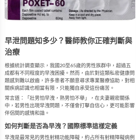
早泄問題知多少？醫師教你正確判斷與
治療
根據統計調查顯示，我國20至65歲的男性族群中，超過五
成都有不同程度的早洩困擾。然而，由於對這類私密健康問
題感到難以啟齒，許多患者不願意尋求專業醫療協助，對相
關疾病認識也相當有限，只能獨自承受這份痛苦。
常言道：「壯男怕早洩，熟男怕不舉」，在夫妻親密關係
中，若男性出現早洩問題，不僅會打擊自信心，更可能影響
伴侶間的感情和諧。
如何判斷是否為早洩？國際標準這樣定義
早洩是最常見的男性射精功能障礙，約占所有射精障礙病例