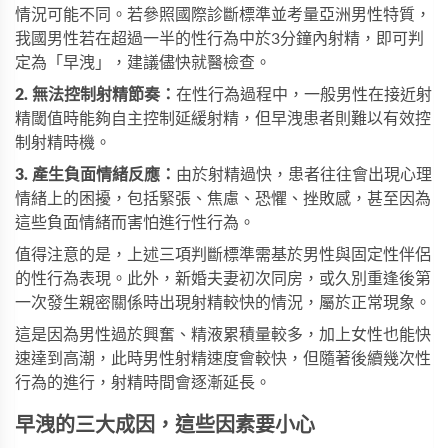
情況可能不同。若參照國際診斷標準並考量亞洲男性特質，
我國男性若在超過一半的性行為中於3分鐘內射精，即可判
定為「早洩」，建議儘快就醫檢查。
2. 無法控制射精節奏：
在性行為過程中，一般男性在接近射
精閾值時能夠自主控制延緩射精，但早洩患者則難以有效控
制射精時機。
3. 產生負面情緒反應：
由於射精過快，患者往往會出現心理
情緒上的困擾，包括緊張、焦慮、恐懼、挫敗感，甚至因為
這些負面情緒而害怕進行性行為。
值得注意的是，上述三項判斷標準需基於男性與固定性伴侶
的性行為表現。此外，新婚夫妻初次同房，或久別重逢後第
一次發生親密關係時出現射精較快的情況，屬於正常現象。
這是因為男性過於興奮、精液累積量較多，加上女性也能快
速達到高潮，此時男性射精速度會較快，但隨著後續幾次性
行為的進行，射精時間會逐漸延長。
早洩的三大成因，這些因素要小心