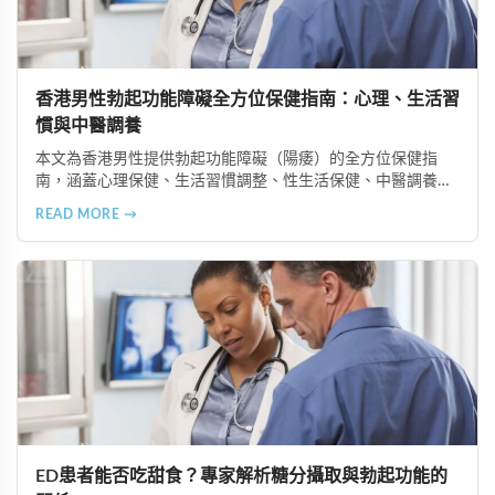
香港男性勃起功能障礙全方位保健指南：心理、生活習
慣與中醫調養
本文為香港男性提供勃起功能障礙（陽痿）的全方位保健指
南，涵蓋心理保健、生活習慣調整、性生活保健、中醫調養及
定期健康檢查等六個重要方面，助您全面提升健康狀況和生活
READ MORE →
品質。
ED患者能否吃甜食？專家解析糖分攝取與勃起功能的