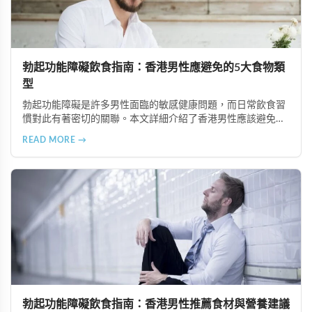
勃起功能障礙飲食指南：香港男性應避免的5大食物類
型
勃起功能障礙是許多男性面臨的敏感健康問題，而日常飲食習
慣對此有著密切的關聯。本文詳細介紹了香港男性應該避免或
適度節制的5大食物類型，包括高油脂食品、高糖分食物、精
READ MORE →
緻加工食品、咖啡因與刺激性飲品以及酒精類飲料，並提供健
康的飲食替代建議，幫助改善勃起功能並維護整體健康。
勃起功能障礙飲食指南：香港男性推薦食材與營養建議