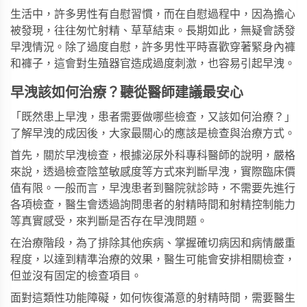
生活中，許多男性有自慰習慣，而在自慰過程中，因為擔心
被發現，往往匆忙射精、草草結束。長期如此，無疑會誘發
早洩情況。除了過度自慰，許多男性平時喜歡穿著緊身內褲
和褲子，這會對生殖器官造成過度刺激，也容易引起早洩。
早洩該如何治療？聽從醫師建議最安心
「既然患上早洩，患者需要做哪些檢查，又該如何治療？」
了解早洩的成因後，大家最關心的應該是檢查與治療方式。
首先，關於早洩檢查，根據泌尿外科專科醫師的說明，嚴格
來說，透過檢查陰莖敏感度等方式來判斷早洩，實際臨床價
值有限。一般而言，早洩患者到醫院就診時，不需要先進行
各項檢查，醫生會透過詢問患者的射精時間和射精控制能力
等真實感受，來判斷是否存在早洩問題。
在治療階段，為了排除其他疾病、掌握確切病因和病情嚴重
程度，以達到精準治療的效果，醫生可能會安排相關檢查，
但並沒有固定的檢查項目。
面對這類性功能障礙，如何恢復滿意的射精時間，需要醫生