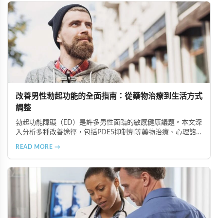
改善男性勃起功能的全面指南：從藥物治療到生活方式
調整
勃起功能障礙（ED）是許多男性面臨的敏感健康議題。本文深
入分析多種改善途徑，包括PDE5抑制劑等藥物治療、心理諮
商與認知行為療法、生活方式調整、物理與替代療法（如低能
READ MORE →
量體外震波治療），以及手術治療選項。在香港完善的醫療體
系下，及早尋求專業協助並採取積極主動的態度，配合規律運
動、健康飲食等預防措施，能有效改善性功能並重拾健康的性
生活。