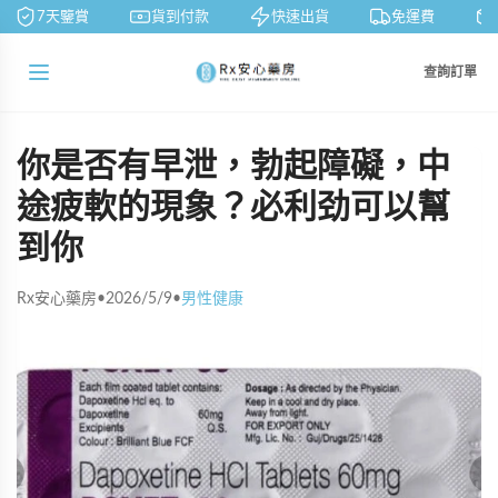
7天鑒賞
貨到付款
快速出貨
免運費
查詢訂單
你是否有早泄，勃起障礙，中
途疲軟的現象？必利劲可以幫
到你
Rx安心藥房
•
2026/5/9
•
男性健康