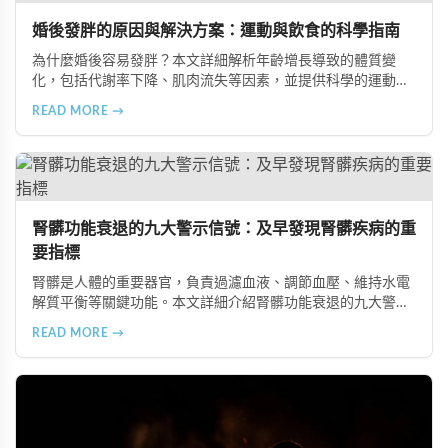
婚後發胖的原因與解決方案：運動與飲食的科學指南
為什麼婚後容易發胖？本文詳細解析年齡增長導致的體質變
化，包括代謝率下降、肌肉流失等因素，並提供科學的運動與
飲食建議，幫助您有效預防肥胖、維持健康體態。
READ MORE →
腎髒功能衰退的九大警示信號：及早發現腎髒疾病的重
要指標
腎髒是人體的重要器官，負責過濾血液、調節血壓、維持水電
解質平衡等關鍵功能。本文詳細介紹腎髒功能衰退的九大警示
信號，包括身體浮腫、血壓升高、排尿量異常、尿液檢驗指標
READ MORE →
異常、怕冷手腳冰涼、頭暈目眩伴隨睡眠障礙、腰部痠痛、排
便困難以及頭暈伴隨耳鳴等症狀，幫助您及早發現腎髒疾病的
跡象，儘快就醫檢查。