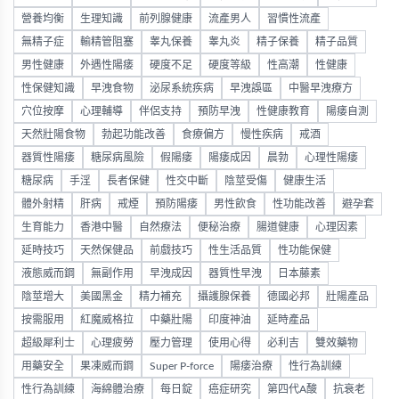
營養均衡
生理知識
前列腺健康
流產男人
習慣性流產
無精子症
輸精管阻塞
睾丸保養
睾丸炎
精子保養
精子品質
男性健康
外遇性陽痿
硬度不足
硬度等級
性高潮
性健康
性保健知識
早洩食物
泌尿系統疾病
早洩誤區
中醫早洩療方
穴位按摩
心理輔導
伴侶支持
預防早洩
性健康教育
陽痿自測
天然壯陽食物
勃起功能改善
食療偏方
慢性疾病
戒酒
器質性陽痿
糖尿病風險
假陽痿
陽痿成因
晨勃
心理性陽痿
糖尿病
手淫
長者保健
性交中斷
陰莖受傷
健康生活
體外射精
肝病
戒煙
預防陽痿
男性飲食
性功能改善
避孕套
生育能力
香港中醫
自然療法
便秘治療
腸道健康
心理因素
延時技巧
天然保健品
前戲技巧
性生活品質
性功能保健
液態威而鋼
無副作用
早洩成因
器質性早洩
日本藤素
陰莖增大
美國黑金
精力補充
攝護腺保養
德國必邦
壯陽產品
按需服用
紅魔威格拉
中藥壯陽
印度神油
延時產品
超級犀利士
心理疲勞
壓力管理
使用心得
必利吉
雙效藥物
用藥安全
果凍威而鋼
Super P-force
陽痿治療
性行為訓練
性行為訓練
海綿體治療
每日錠
癌症研究
第四代A酸
抗衰老