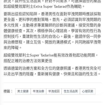
狀況，提升性生活品質。針對不同需求，可選擇適合的產品
如
超級雙效犀利士Extra Super Tadarad
作為輔助。
要跳出這些認知陷阱，香港男性在面對早洩問題時應該採取
更全面、更科學的應對策略。首先，必須認識到早洩問題的
多元性質，主動尋求專業醫師的診斷與建議，接受完整的身
體健康檢查。其次，積極參與心理諮商，學習有效的性行為
控制技巧，重建對性生活的自信心。最後，邀請伴侶一同參
與治療歷程，建立互信、開放的溝通模式，共同跨越早洩帶
來的障礙。
超級雙效犀利士Super Tadarise
能有效改善勃起功能問題，
搭配正確的治療方法效果更佳
透過適當的治療方案和全方位的健康照護，香港男性完全可
以走出早洩的陰霾，重新擁有健康、快樂且和諧的性生活。
標籤：
男士健康
早洩治療
早洩成因
性生活品質
心理因素