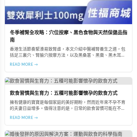
冬季補腎全攻略：穴位按摩、黑色食物與天然保健品指
南
香港生活節奏緊湊易致腎虛，本文介紹中醫補腎養生之道，包
括足三裏穴、腎腧穴按摩方法，以及黑桑葚、黑棗、黑木耳等
黑色食物的食療功效，並推薦 Candy B+ Complex 等天然保健
READ MORE →
品，助您冬季有效補腎強身。
飲食習慣與生育力：五種可能影響懷孕的飲食方式
擁有健康的寶寶是每個家庭的美好期盼，然而近年來不孕不育
的夫妻日益增多。值得注意的是，日常的飲食習慣可能在不知
不覺中影響著生育能力。本文將介紹五種可能導致不孕的不良
READ MORE →
飲食習慣，包括忽略早餐、過量食用冰冷食物、加工熟食的潛
在風險、長期素食的營養失衡，以及高油脂高蛋白飲食的負
擔，幫助準備懷孕的夫妻提升受孕機率。