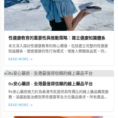
性健康教育的重要性與推動策略：建立健康知識體系
本文深入探討性健康教育的核心價值，包括建立完整的性健康
知識體系、塑造健康的性行為模式、增進人際關係品質。同時
分享從家庭教育、學校課程到社會推廣的具體推動策略，幫助
READ MORE →
全面提升國民的性健康素養。
Rx安心藥房 - 全港最值得信賴的線上藥品平台
Rx安心藥房致力於為香港市民提供高性價比的線上藥品購買服
務，涵蓋脫髮治療到男性健康等全方位藥品需求。所有產品均
由資深執業藥師專業審核，採用隱密包裝配送，支持貨到付款
READ MORE →
等多種支付方式，保護客戶隱私。