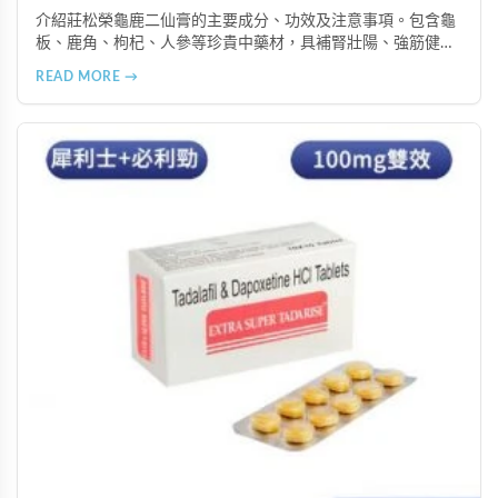
介紹莊松榮龜鹿二仙膏的主要成分、功效及注意事項。包含龜
板、鹿角、枸杞、人參等珍貴中藥材，具補腎壯陽、強筋健
骨、提振體力等潛在作用。提醒腎病患者需謹慎使用，市場售
READ MORE →
價約 NT$12,500-12,800。