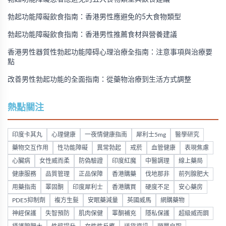
勃起功能障礙飲食指南：香港男性應避免的5大食物類型
勃起功能障礙飲食指南：香港男性推薦食材與營養建議
香港男性器質性勃起功能障碍心理治療全指南：注意事項與治療要
點
改善男性勃起功能的全面指南：從藥物治療到生活方式調整
熱點關注
印度卡其丸
心理健康
一夜情健康指南
犀利士5mg
醫學研究
藥物交互作用
性功能障礙
異常勃起
戒菸
血管健康
表現焦慮
心臟病
女性威而柔
防偽驗證
印度紅魔
中醫調理
線上藥局
健康服務
品質管理
正品保障
香港購藥
伐地那非
前列腺肥大
用藥指南
睪固酮
印度犀利士
香港購買
硬度不足
安心藥房
PDE5抑制劑
複方生髮
安眠藥減量
英國威馬
網購藥物
神經保護
失智預防
肌肉保健
睪酮補充
隱私保護
超級威而鋼