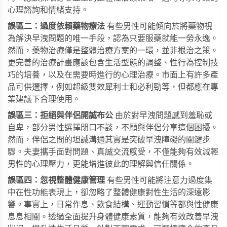
心理諮詢和情緒支持。
誤區二：過度依賴藥物療法
有些男性可能傾向於將藥物視
為解決早洩問題的唯一手段，認為只要服藥就能一勞永逸。
然而，藥物治療僅是整體治療方案的一環，並非根治之策。
更完善的治療計畫應該包含生活型態的調整、性行為控制技
巧的培養，以及在需要時進行的心理治療。市面上有許多產
品可供選擇，例如
超級雙效犀利士
和
必利勁
等，但都應在專
業建議下合理使用。
誤區三：拒絕與伴侶開誠布公
由於對早洩問題感到羞恥或
自卑，部分男性選擇閉口不談，不願與伴侶分享這個困擾。
然而，伴侶之間的坦誠溝通其實是突破早洩障礙的關鍵步
驟。夫妻攜手面對問題、真誠交流感受，不僅能夠有效減輕
男性的心理壓力，更能增進彼此的理解與信任關係。
誤區四：忽視整體健康管理
有些男性可能將注意力過度集
中在性功能表現上，卻忽略了整體健康對性生活的深遠影
響。事實上，日常作息、飲食結構、運動習慣等都與性健康
息息相關。透過全面提升身體健康素質，能夠有效改善早洩