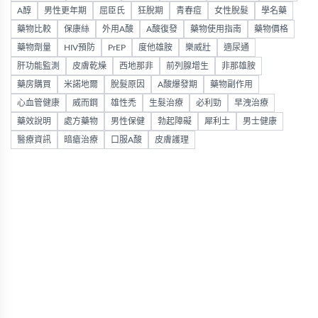
A醇
男性更年期
屈臣氏
狂脫期
青春痘
女性脫髮
學名藥
藥物比較
保康絲
外用A酸
A酸復發
藥物使用指南
藥物價格
藥物劑量
HIV預防
PrEP
度他雄胺
樂威壯
適尿通
肝功能監測
皮膚乾燥
西地那非
前列腺增生
非那雄胺
藥房購買
米諾地爾
脫髮原因
A酸爆發期
藥物副作用
心血管健康
威而鋼
雄性禿
生髮治療
必利勁
早洩治療
藥效說明
處方藥物
男性保健
勃起障礙
犀利士
男士健康
醫療資訊
暗瘡治療
口服A酸
皮膚護理