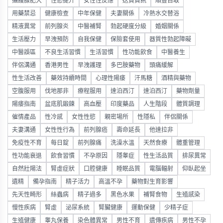
攝護腺肥大
性慾提升
女性性反應
送貨資訊
順豐自取
用藥禁忌
健康檢查
中年保健
夫妻關係
冷熱水交替浴
精液異常
前列腺炎
中醫補腎
勃起硬度分級
婚姻關係
生活壓力
早洩預防
自我保健
保險套使用
器質性勃起障礙
中醫誤區
不良生活習慣
生活習慣
性功能飲食
中醫養生
伴侶溝通
香港男性
早洩護理
多巴胺藥物
頭痛緩解
性生活改善
藥效持續時間
心理性陽痿
汗馬糖
酒精與藥物
空腹服用
伐地那非
療程服用
達泊西汀
達泊西汀
藥物劑量
陽痿指南
盆底肌鍛鍊
高血壓
印度藥品
人生階段
體質調理
催情產品
性冷感
女性性慾
親密場所
性隱私
伴侶關係
夫妻溝通
女性性行為
前列腺癌
壽命延長
他達拉非
免疫性不育
每日錠
前列腺痛
洗澡水溫
天然食療
體重管理
性功能衰退
飲食習慣
不孕原因
隱睾症
性生活品質
排尿異常
自然壯陽法
腎虛症狀
口腔健康
睡眠品質
電腦輻射
仰臥起坐
遺精
備孕指南
精子活力
高溫不孕
藥物對生育影響
先天性畸形
絲蟲病
精子過多
黑色水果
補腎食物
生殖感染
慢性疾病
腎虛
泌尿系統
腎臟健康
運動保健
少精子症
生殖健康
睾丸保養
染色體異常
男性不育
遺傳疾病
男性不孕