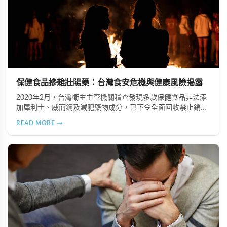
保健食品摻雜壯陽藥：台灣食安危機與健康風險揭露
2020年2月，台灣衛生主管機關稽查發現多款保健食品非法添
加犀利士、威而鋼及減肥藥物成分，已下令全面回收禁止銷
售。本文深入分析非法添加壯陽藥物的健康危害，包含真實死
READ MORE →
亡案例，並呼籲民眾透過合法管道購藥，切勿聽信偏方。