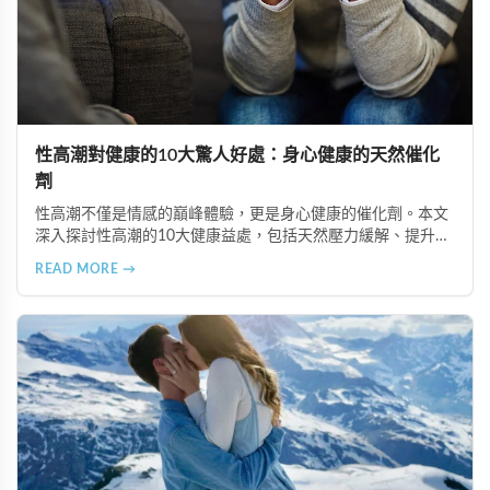
性高潮對健康的10大驚人好處：身心健康的天然催化
劑
性高潮不僅是情感的巔峰體驗，更是身心健康的催化劑。本文
深入探討性高潮的10大健康益處，包括天然壓力緩解、提升睡
眠品質、增強免疫力、改善抑鬱情緒、提升嗅覺敏感度、強健
READ MORE →
肌肉、天然止痛、促進血液循環、有助體重管理以及建立親密
情感連結。