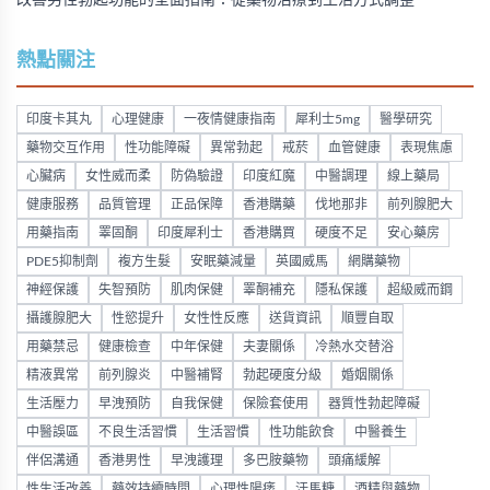
改善男性勃起功能的全面指南：從藥物治療到生活方式調整
熱點關注
印度卡其丸
心理健康
一夜情健康指南
犀利士5mg
醫學研究
藥物交互作用
性功能障礙
異常勃起
戒菸
血管健康
表現焦慮
心臟病
女性威而柔
防偽驗證
印度紅魔
中醫調理
線上藥局
健康服務
品質管理
正品保障
香港購藥
伐地那非
前列腺肥大
用藥指南
睪固酮
印度犀利士
香港購買
硬度不足
安心藥房
PDE5抑制劑
複方生髮
安眠藥減量
英國威馬
網購藥物
神經保護
失智預防
肌肉保健
睪酮補充
隱私保護
超級威而鋼
攝護腺肥大
性慾提升
女性性反應
送貨資訊
順豐自取
用藥禁忌
健康檢查
中年保健
夫妻關係
冷熱水交替浴
精液異常
前列腺炎
中醫補腎
勃起硬度分級
婚姻關係
生活壓力
早洩預防
自我保健
保險套使用
器質性勃起障礙
中醫誤區
不良生活習慣
生活習慣
性功能飲食
中醫養生
伴侶溝通
香港男性
早洩護理
多巴胺藥物
頭痛緩解
性生活改善
藥效持續時間
心理性陽痿
汗馬糖
酒精與藥物