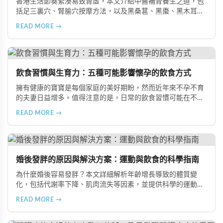
香港生活節奏緊湊易致腎虛，本文介紹中醫補腎養生之道，包
括足三裏穴、腎腧穴按摩方法，以及黑桑葚、黑棗、黑木耳等
黑色食物的食療功效，並推薦 Candy B+ Complex 等天然保健
READ MORE →
品，助您冬季有效補腎強身。
飲食習慣與生育力：五種可能影響懷孕的飲食方式
擁有健康的寶寶是每個家庭的美好期盼，然而近年來不孕不育
的夫妻日益增多。值得注意的是，日常的飲食習慣可能在不知
不覺中影響著生育能力。本文將介紹五種可能導致不孕的不良
READ MORE →
飲食習慣，包括忽略早餐、過量食用冰冷食物、加工熟食的潛
在風險、長期素食的營養失衡，以及高油脂高蛋白飲食的負
擔，幫助準備懷孕的夫妻提升受孕機率。
婚後發胖的原因與解決方案：運動與飲食的科學指南
為什麼婚後容易發胖？本文詳細解析年齡增長導致的體質變
化，包括代謝率下降、肌肉流失等因素，並提供科學的運動與
飲食建議，幫助您有效預防肥胖、維持健康體態。
READ MORE →