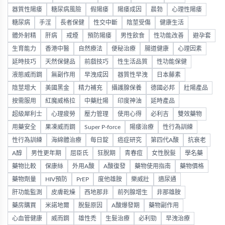
器質性陽痿
糖尿病風險
假陽痿
陽痿成因
晨勃
心理性陽痿
糖尿病
手淫
長者保健
性交中斷
陰莖受傷
健康生活
體外射精
肝病
戒煙
預防陽痿
男性飲食
性功能改善
避孕套
生育能力
香港中醫
自然療法
便秘治療
腸道健康
心理因素
延時技巧
天然保健品
前戲技巧
性生活品質
性功能保健
液態威而鋼
無副作用
早洩成因
器質性早洩
日本藤素
陰莖增大
美國黑金
精力補充
攝護腺保養
德國必邦
壯陽產品
按需服用
紅魔威格拉
中藥壯陽
印度神油
延時產品
超級犀利士
心理疲勞
壓力管理
使用心得
必利吉
雙效藥物
用藥安全
果凍威而鋼
Super P-force
陽痿治療
性行為訓練
性行為訓練
海綿體治療
每日錠
癌症研究
第四代A酸
抗衰老
A醇
男性更年期
屈臣氏
狂脫期
青春痘
女性脫髮
學名藥
藥物比較
保康絲
外用A酸
A酸復發
藥物使用指南
藥物價格
藥物劑量
HIV預防
PrEP
度他雄胺
樂威壯
適尿通
肝功能監測
皮膚乾燥
西地那非
前列腺增生
非那雄胺
藥房購買
米諾地爾
脫髮原因
A酸爆發期
藥物副作用
心血管健康
威而鋼
雄性禿
生髮治療
必利勁
早洩治療