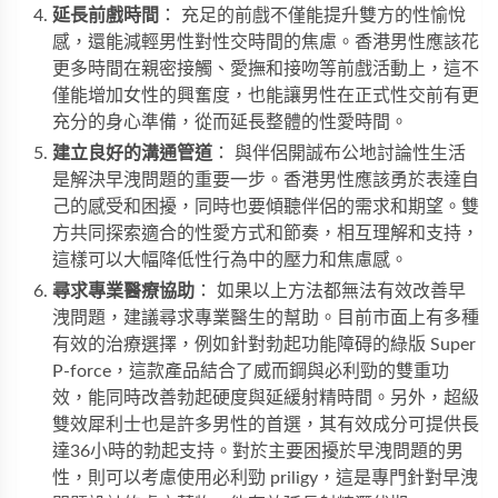
延長前戲時間
： 充足的前戲不僅能提升雙方的性愉悅
感，還能減輕男性對性交時間的焦慮。香港男性應該花
更多時間在親密接觸、愛撫和接吻等前戲活動上，這不
僅能增加女性的興奮度，也能讓男性在正式性交前有更
充分的身心準備，從而延長整體的性愛時間。
建立良好的溝通管道
： 與伴侶開誠布公地討論性生活
是解決早洩問題的重要一步。香港男性應該勇於表達自
己的感受和困擾，同時也要傾聽伴侶的需求和期望。雙
方共同探索適合的性愛方式和節奏，相互理解和支持，
這樣可以大幅降低性行為中的壓力和焦慮感。
尋求專業醫療協助
： 如果以上方法都無法有效改善早
洩問題，建議尋求專業醫生的幫助。目前市面上有多種
有效的治療選擇，例如針對勃起功能障碍的
綠版 Super
P-force
，這款產品結合了威而鋼與必利勁的雙重功
效，能同時改善勃起硬度與延緩射精時間。另外，
超級
雙效犀利士
也是許多男性的首選，其有效成分可提供長
達36小時的勃起支持。對於主要困擾於早洩問題的男
性，則可以考慮使用
必利勁 priligy
，這是專門針對早洩