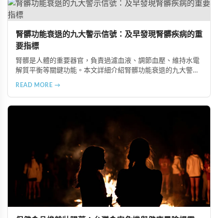
腎髒功能衰退的九大警示信號：及早發現腎髒疾病的重
要指標
腎髒是人體的重要器官，負責過濾血液、調節血壓、維持水電
解質平衡等關鍵功能。本文詳細介紹腎髒功能衰退的九大警示
信號，包括身體浮腫、血壓升高、排尿量異常、尿液檢驗指標
READ MORE →
異常、怕冷手腳冰涼、頭暈目眩伴隨睡眠障礙、腰部痠痛、排
便困難以及頭暈伴隨耳鳴等症狀，幫助您及早發現腎髒疾病的
跡象，儘快就醫檢查。