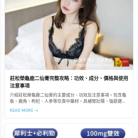
莊松榮龜鹿二仙膏完整攻略：功效、成分、價格與使用
注意事項
介紹莊松榮龜鹿二仙膏的主要成分、功效及注意事項。包含龜
板、鹿角、枸杞、人參等珍貴中藥材，具補腎壯陽、強筋健
骨、提振體力等潛在作用。提醒腎病患者需謹慎使用，市場售
READ MORE →
價約 NT$12,500-12,800。