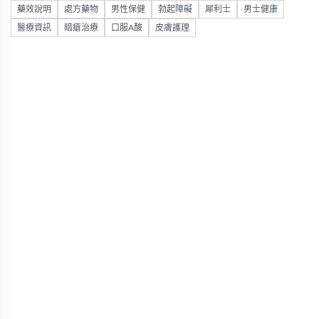
藥效說明
處方藥物
男性保健
勃起障礙
犀利士
男士健康
醫療資訊
暗瘡治療
口服A酸
皮膚護理