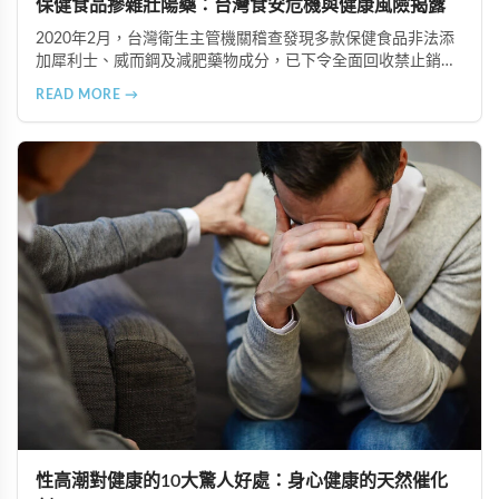
保健食品摻雜壯陽藥：台灣食安危機與健康風險揭露
2020年2月，台灣衛生主管機關稽查發現多款保健食品非法添
加犀利士、威而鋼及減肥藥物成分，已下令全面回收禁止銷
售。本文深入分析非法添加壯陽藥物的健康危害，包含真實死
READ MORE →
亡案例，並呼籲民眾透過合法管道購藥，切勿聽信偏方。
性高潮對健康的10大驚人好處：身心健康的天然催化