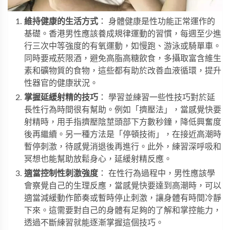
維持健康的生活方式
： 身體健康是性功能正常運作的
基礎。香港男性應該養成規律運動的習慣，每週至少進
行三次中等強度的有氧運動，如慢跑、游泳或騎單車。
同時要戒菸限酒，避免高脂高糖飲食，多攝取富含維生
素和礦物質的食物，這些都有助於改善血液循環，提升
性器官的健康狀況。
掌握延緩射精的技巧
： 學習並練習一些性技巧對於延
長性行為時間很有幫助。例如「擠壓法」，當感覺快要
射精時，用手指擠壓陰莖頭部下方數秒鐘，降低興奮度
後再繼續。另一種方法是「停頓技術」，在接近高潮時
暫停刺激，待感覺消退後再進行。此外，練習深呼吸和
冥想也能幫助放鬆身心，延緩射精反應。
適當控制性刺激強度
： 在性行為過程中，男性應該學
會察覺自己的生理反應，當感覺快要達到高潮時，可以
適當減緩動作節奏或暫時停止刺激，讓身體有時間冷靜
下來。這需要對自己的身體有足夠的了解和掌控能力，
透過不斷練習就能逐漸掌握這個技巧。