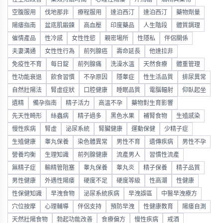
空腹服用
伐地那非
療程服用
達泊西汀
達泊西汀
藥物劑量
陽痿指南
盆底肌鍛鍊
高血壓
印度藥品
人生階段
體質調理
催情產品
性冷感
女性性慾
親密場所
性隱私
伴侶關係
夫妻溝通
女性性行為
前列腺癌
壽命延長
他達拉非
免疫性不育
每日錠
前列腺痛
洗澡水溫
天然食療
體重管理
性功能衰退
飲食習慣
不孕原因
隱睾症
性生活品質
排尿異常
自然壯陽法
腎虛症狀
口腔健康
睡眠品質
電腦輻射
仰臥起坐
遺精
備孕指南
精子活力
高溫不孕
藥物對生育影響
先天性畸形
絲蟲病
精子過多
黑色水果
補腎食物
生殖感染
慢性疾病
腎虛
泌尿系統
腎臟健康
運動保健
少精子症
生殖健康
睾丸保養
染色體異常
男性不育
遺傳疾病
男性不孕
營養均衡
生理知識
前列腺健康
流產男人
習慣性流產
無精子症
輸精管阻塞
睾丸保養
睾丸炎
精子保養
精子品質
男性健康
外遇性陽痿
硬度不足
硬度等級
性高潮
性健康
性保健知識
早洩食物
泌尿系統疾病
早洩誤區
中醫早洩療方
穴位按摩
心理輔導
伴侶支持
預防早洩
性健康教育
陽痿自測
天然壯陽食物
勃起功能改善
食療偏方
慢性疾病
戒酒