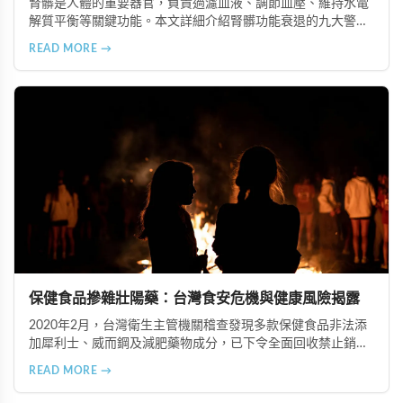
腎髒是人體的重要器官，負責過濾血液、調節血壓、維持水電
解質平衡等關鍵功能。本文詳細介紹腎髒功能衰退的九大警示
信號，包括身體浮腫、血壓升高、排尿量異常、尿液檢驗指標
READ MORE →
異常、怕冷手腳冰涼、頭暈目眩伴隨睡眠障礙、腰部痠痛、排
便困難以及頭暈伴隨耳鳴等症狀，幫助您及早發現腎髒疾病的
跡象，儘快就醫檢查。
保健食品摻雜壯陽藥：台灣食安危機與健康風險揭露
2020年2月，台灣衛生主管機關稽查發現多款保健食品非法添
加犀利士、威而鋼及減肥藥物成分，已下令全面回收禁止銷
售。本文深入分析非法添加壯陽藥物的健康危害，包含真實死
READ MORE →
亡案例，並呼籲民眾透過合法管道購藥，切勿聽信偏方。