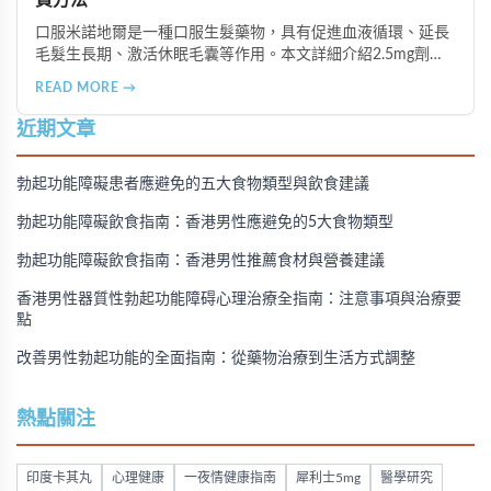
買方法
口服米諾地爾是一種口服生髮藥物，具有促進血液循環、延長
毛髮生長期、激活休眠毛囊等作用。本文詳細介紹2.5mg劑量
的使用成效、劑量建議、可能的副作用（如多毛症狀、心跳加
READ MORE →
速等），以及在香港透過醫師處方、註冊藥房、萬寧等管道的
購買方法，並提供真實用戶經驗分享。
近期文章
勃起功能障礙患者應避免的五大食物類型與飲食建議
勃起功能障礙飲食指南：香港男性應避免的5大食物類型
勃起功能障礙飲食指南：香港男性推薦食材與營養建議
香港男性器質性勃起功能障碍心理治療全指南：注意事項與治療要
點
改善男性勃起功能的全面指南：從藥物治療到生活方式調整
熱點關注
印度卡其丸
心理健康
一夜情健康指南
犀利士5mg
醫學研究