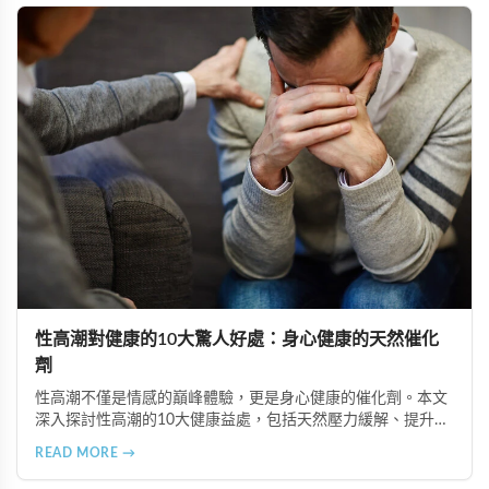
性高潮對健康的10大驚人好處：身心健康的天然催化
劑
性高潮不僅是情感的巔峰體驗，更是身心健康的催化劑。本文
深入探討性高潮的10大健康益處，包括天然壓力緩解、提升睡
眠品質、增強免疫力、改善抑鬱情緒、提升嗅覺敏感度、強健
READ MORE →
肌肉、天然止痛、促進血液循環、有助體重管理以及建立親密
情感連結。