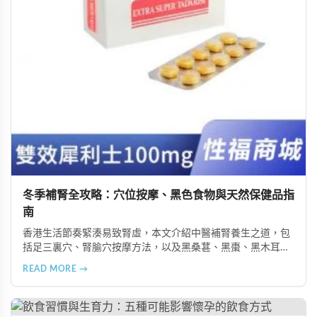
冬季補腎全攻略：穴位按摩、黑色食物與天然保健品指
南
香港生活節奏緊湊易致腎虛，本文介紹中醫補腎養生之道，包
括足三裏穴、腎腧穴按摩方法，以及黑桑葚、黑棗、黑木耳等
黑色食物的食療功效，並推薦 Candy B+ Complex 等天然保健
READ MORE →
品，助您冬季有效補腎強身。