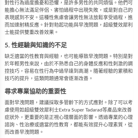
對性行為過度擔憂和恐懼，是許多男性的共同煩惱。他們可
能擔心無法滿足伴侶、害怕過程中出現失敗，或是對自己的
表現感到不安。這種性焦慮會讓男性無法放鬆享受過程，進
而加速射精反應。針對勃起功能與早洩問題，
超級雙效犀利
士
能提供雙重改善效果。
5. 性經驗與知識的不足
缺乏適當的性教育與經驗，也可能導致早洩問題。特別是對
於年輕男性來說，由於不熟悉自己的身體反應和性刺激的調
控技巧，容易在性行為中過早達到高潮。隨著經驗的累積和
技巧的提升，這類問題通常會逐漸改善。
尋求專業協助的重要性
面對早洩問題，建議採取多管齡下的方式應對。除了可以考
慮使用如
超級雙效犀利士Extra Super Tadarad
等產品來改善
症狀外，更重要的是正視心理層面的影響。透過專業的心理
諮詢、性治療或適當的性教育，都能有效提升心理素質，從
而改善早洩問題。