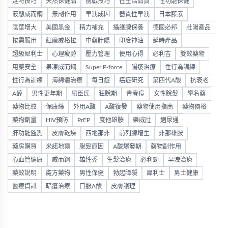
延時技巧
天然保健品
前戲技巧
性生活品質
性功能保健
液態威而鋼
無副作用
早洩成因
器質性早洩
日本藤素
陰莖增大
美國黑金
精力補充
攝護腺保養
德國必邦
壯陽產品
按需服用
紅魔威格拉
中藥壯陽
印度神油
延時產品
超級犀利士
心理疲勞
壓力管理
使用心得
必利吉
雙效藥物
用藥安全
果凍威而鋼
Super P-force
陽痿治療
性行為訓練
性行為訓練
海綿體治療
每日錠
癌症研究
第四代A酸
抗衰老
A醇
男性更年期
屈臣氏
狂脫期
青春痘
女性脫髮
學名藥
藥物比較
保康絲
外用A酸
A酸復發
藥物使用指南
藥物價格
藥物劑量
HIV預防
PrEP
度他雄胺
樂威壯
適尿通
肝功能監測
皮膚乾燥
西地那非
前列腺增生
非那雄胺
藥房購買
米諾地爾
脫髮原因
A酸爆發期
藥物副作用
心血管健康
威而鋼
雄性禿
生髮治療
必利勁
早洩治療
藥效說明
處方藥物
男性保健
勃起障礙
犀利士
男士健康
醫療資訊
暗瘡治療
口服A酸
皮膚護理