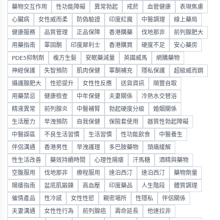
藥物交互作用
性功能障礙
異常勃起
戒菸
血管健康
表現焦慮
心臟病
女性威而柔
防偽驗證
印度紅魔
中醫調理
線上藥局
健康服務
品質管理
正品保障
香港購藥
伐地那非
前列腺肥大
用藥指南
睪固酮
印度犀利士
香港購買
硬度不足
安心藥房
PDE5抑制劑
複方生髮
安眠藥減量
英國威馬
網購藥物
神經保護
失智預防
肌肉保健
睪酮補充
隱私保護
超級威而鋼
攝護腺肥大
性慾提升
女性性反應
送貨資訊
順豐自取
用藥禁忌
健康檢查
中年保健
夫妻關係
冷熱水交替浴
精液異常
前列腺炎
中醫補腎
勃起硬度分級
婚姻關係
生活壓力
早洩預防
自我保健
保險套使用
器質性勃起障礙
中醫誤區
不良生活習慣
生活習慣
性功能飲食
中醫養生
伴侶溝通
香港男性
早洩護理
多巴胺藥物
頭痛緩解
性生活改善
藥效持續時間
心理性陽痿
汗馬糖
酒精與藥物
空腹服用
伐地那非
療程服用
達泊西汀
達泊西汀
藥物劑量
陽痿指南
盆底肌鍛鍊
高血壓
印度藥品
人生階段
體質調理
催情產品
性冷感
女性性慾
親密場所
性隱私
伴侶關係
夫妻溝通
女性性行為
前列腺癌
壽命延長
他達拉非