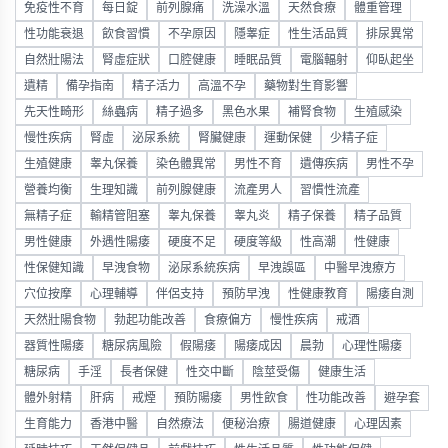
免疫性不育
每日錠
前列腺痛
洗澡水溫
天然食療
體重管理
性功能衰退
飲食習慣
不孕原因
隱睾症
性生活品質
排尿異常
自然壯陽法
腎虛症狀
口腔健康
睡眠品質
電腦輻射
仰臥起坐
遺精
備孕指南
精子活力
高溫不孕
藥物對生育影響
先天性畸形
絲蟲病
精子過多
黑色水果
補腎食物
生殖感染
慢性疾病
腎虛
泌尿系統
腎臟健康
運動保健
少精子症
生殖健康
睾丸保養
染色體異常
男性不育
遺傳疾病
男性不孕
營養均衡
生理知識
前列腺健康
流產男人
習慣性流產
無精子症
輸精管阻塞
睾丸保養
睾丸炎
精子保養
精子品質
男性健康
外遇性陽痿
硬度不足
硬度等級
性高潮
性健康
性保健知識
早洩食物
泌尿系統疾病
早洩誤區
中醫早洩療方
穴位按摩
心理輔導
伴侶支持
預防早洩
性健康教育
陽痿自測
天然壯陽食物
勃起功能改善
食療偏方
慢性疾病
戒酒
器質性陽痿
糖尿病風險
假陽痿
陽痿成因
晨勃
心理性陽痿
糖尿病
手淫
長者保健
性交中斷
陰莖受傷
健康生活
體外射精
肝病
戒煙
預防陽痿
男性飲食
性功能改善
避孕套
生育能力
香港中醫
自然療法
便秘治療
腸道健康
心理因素