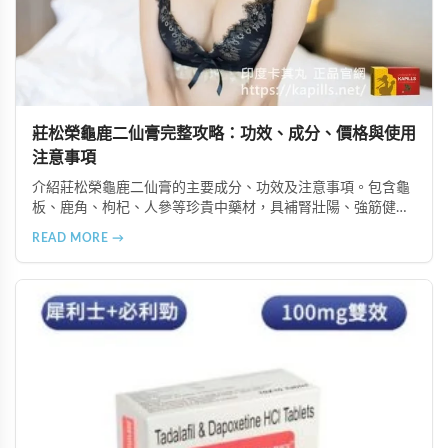
莊松榮龜鹿二仙膏完整攻略：功效、成分、價格與使用
注意事項
介紹莊松榮龜鹿二仙膏的主要成分、功效及注意事項。包含龜
板、鹿角、枸杞、人參等珍貴中藥材，具補腎壯陽、強筋健
骨、提振體力等潛在作用。提醒腎病患者需謹慎使用，市場售
READ MORE →
價約 NT$12,500-12,800。