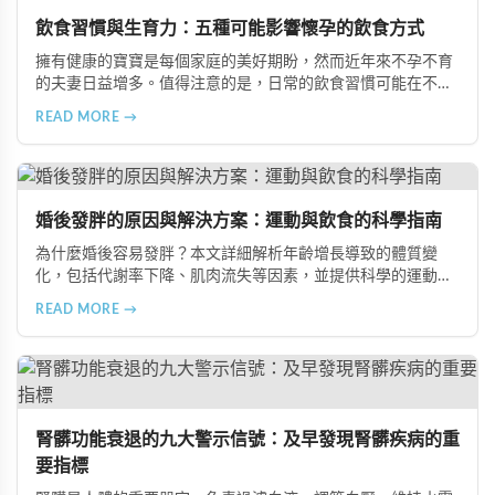
飲食習慣與生育力：五種可能影響懷孕的飲食方式
擁有健康的寶寶是每個家庭的美好期盼，然而近年來不孕不育
的夫妻日益增多。值得注意的是，日常的飲食習慣可能在不知
不覺中影響著生育能力。本文將介紹五種可能導致不孕的不良
READ MORE →
飲食習慣，包括忽略早餐、過量食用冰冷食物、加工熟食的潛
在風險、長期素食的營養失衡，以及高油脂高蛋白飲食的負
擔，幫助準備懷孕的夫妻提升受孕機率。
婚後發胖的原因與解決方案：運動與飲食的科學指南
為什麼婚後容易發胖？本文詳細解析年齡增長導致的體質變
化，包括代謝率下降、肌肉流失等因素，並提供科學的運動與
飲食建議，幫助您有效預防肥胖、維持健康體態。
READ MORE →
腎髒功能衰退的九大警示信號：及早發現腎髒疾病的重
要指標