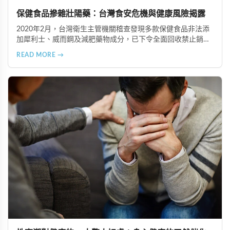
保健食品摻雜壯陽藥：台灣食安危機與健康風險揭露
2020年2月，台灣衛生主管機關稽查發現多款保健食品非法添
加犀利士、威而鋼及減肥藥物成分，已下令全面回收禁止銷
售。本文深入分析非法添加壯陽藥物的健康危害，包含真實死
READ MORE →
亡案例，並呼籲民眾透過合法管道購藥，切勿聽信偏方。