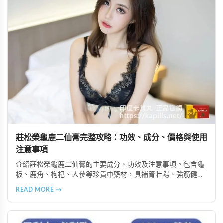
莊松榮龜鹿二仙膏完整攻略：功效、成分、價格與使用
注意事項
介紹莊松榮龜鹿二仙膏的主要成分、功效及注意事項。包含龜
板、鹿角、枸杞、人參等珍貴中藥材，具補腎壯陽、強筋健
骨、提振體力等潛在作用。提醒腎病患者需謹慎使用，市場售
READ MORE →
價約 NT$12,500-12,800。