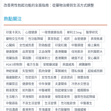
改善男性勃起功能的全面指南：從藥物治療到生活方式調整
熱點關注
印度卡其丸
心理健康
一夜情健康指南
犀利士5mg
醫學研究
藥物交互作用
性功能障礙
異常勃起
戒菸
血管健康
表現焦慮
心臟病
女性威而柔
防偽驗證
印度紅魔
中醫調理
線上藥局
健康服務
品質管理
正品保障
香港購藥
伐地那非
前列腺肥大
用藥指南
睪固酮
印度犀利士
香港購買
硬度不足
安心藥房
PDE5抑制劑
複方生髮
安眠藥減量
英國威馬
網購藥物
神經保護
失智預防
肌肉保健
睪酮補充
隱私保護
超級威而鋼
攝護腺肥大
性慾提升
女性性反應
送貨資訊
順豐自取
用藥禁忌
健康檢查
中年保健
夫妻關係
冷熱水交替浴
精液異常
前列腺炎
中醫補腎
勃起硬度分級
婚姻關係
生活壓力
早洩預防
自我保健
保險套使用
器質性勃起障礙
中醫誤區
不良生活習慣
生活習慣
性功能飲食
中醫養生
伴侶溝通
香港男性
早洩護理
多巴胺藥物
頭痛緩解