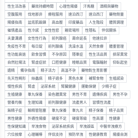
性生活改善
藥效持續時間
心理性陽痿
汗馬糖
酒精與藥物
空腹服用
伐地那非
療程服用
達泊西汀
達泊西汀
藥物劑量
陽痿指南
盆底肌鍛鍊
高血壓
印度藥品
人生階段
體質調理
催情產品
性冷感
女性性慾
親密場所
性隱私
伴侶關係
夫妻溝通
女性性行為
前列腺癌
壽命延長
他達拉非
免疫性不育
每日錠
前列腺痛
洗澡水溫
天然食療
體重管理
性功能衰退
飲食習慣
不孕原因
隱睾症
性生活品質
排尿異常
自然壯陽法
腎虛症狀
口腔健康
睡眠品質
電腦輻射
仰臥起坐
遺精
備孕指南
精子活力
高溫不孕
藥物對生育影響
先天性畸形
絲蟲病
精子過多
黑色水果
補腎食物
生殖感染
慢性疾病
腎虛
泌尿系統
腎臟健康
運動保健
少精子症
生殖健康
睾丸保養
染色體異常
男性不育
遺傳疾病
男性不孕
營養均衡
生理知識
前列腺健康
流產男人
習慣性流產
無精子症
輸精管阻塞
睾丸保養
睾丸炎
精子保養
精子品質
男性健康
外遇性陽痿
硬度不足
硬度等級
性高潮
性健康
性保健知識
早洩食物
泌尿系統疾病
早洩誤區
中醫早洩療方
穴位按摩
心理輔導
伴侶支持
預防早洩
性健康教育
陽痿自測