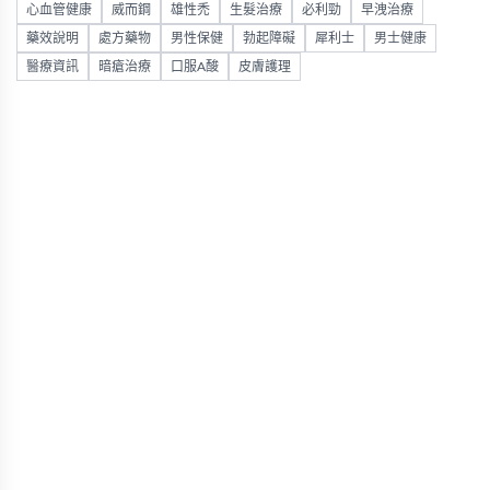
心血管健康
威而鋼
雄性禿
生髮治療
必利勁
早洩治療
藥效說明
處方藥物
男性保健
勃起障礙
犀利士
男士健康
醫療資訊
暗瘡治療
口服A酸
皮膚護理