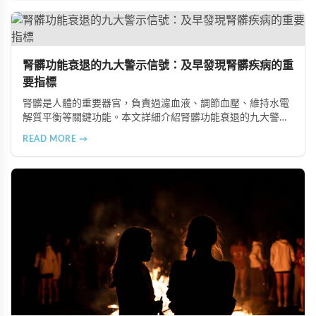
腎髒功能衰退的九大警示信號：及早發現腎髒疾病的重
要指標
腎髒是人體的重要器官，負責過濾血液、調節血壓、維持水電
解質平衡等關鍵功能。本文詳細介紹腎髒功能衰退的九大警示
信號，包括身體浮腫、血壓升高、排尿量異常、尿液檢驗指標
READ MORE →
異常、怕冷手腳冰涼、頭暈目眩伴隨睡眠障礙、腰部痠痛、排
便困難以及頭暈伴隨耳鳴等症狀，幫助您及早發現腎髒疾病的
跡象，儘快就醫檢查。