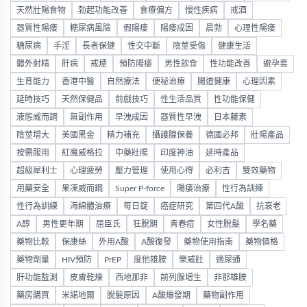
天然壯陽食物
勃起功能改善
食療偏方
慢性疾病
戒酒
器質性陽痿
糖尿病風險
假陽痿
陽痿成因
晨勃
心理性陽痿
糖尿病
手淫
長者保健
性交中斷
陰莖受傷
健康生活
體外射精
肝病
戒煙
預防陽痿
男性飲食
性功能改善
避孕套
生育能力
香港中醫
自然療法
便秘治療
腸道健康
心理因素
延時技巧
天然保健品
前戲技巧
性生活品質
性功能保健
液態威而鋼
無副作用
早洩成因
器質性早洩
日本藤素
陰莖增大
美國黑金
精力補充
攝護腺保養
德國必邦
壯陽產品
按需服用
紅魔威格拉
中藥壯陽
印度神油
延時產品
超級犀利士
心理疲勞
壓力管理
使用心得
必利吉
雙效藥物
用藥安全
果凍威而鋼
Super P-force
陽痿治療
性行為訓練
性行為訓練
海綿體治療
每日錠
癌症研究
第四代A酸
抗衰老
A醇
男性更年期
屈臣氏
狂脫期
青春痘
女性脫髮
學名藥
藥物比較
保康絲
外用A酸
A酸復發
藥物使用指南
藥物價格
藥物劑量
HIV預防
PrEP
度他雄胺
樂威壯
適尿通
肝功能監測
皮膚乾燥
西地那非
前列腺增生
非那雄胺
藥房購買
米諾地爾
脫髮原因
A酸爆發期
藥物副作用