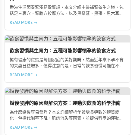
香港生活節奏緊湊易致腎虛，本文介紹中醫補腎養生之道，包
括足三裏穴、腎腧穴按摩方法，以及黑桑葚、黑棗、黑木耳等
黑色食物的食療功效，並推薦 Candy B+ Complex 等天然保健
READ MORE →
品，助您冬季有效補腎強身。
飲食習慣與生育力：五種可能影響懷孕的飲食方式
擁有健康的寶寶是每個家庭的美好期盼，然而近年來不孕不育
的夫妻日益增多。值得注意的是，日常的飲食習慣可能在不知
不覺中影響著生育能力。本文將介紹五種可能導致不孕的不良
READ MORE →
飲食習慣，包括忽略早餐、過量食用冰冷食物、加工熟食的潛
在風險、長期素食的營養失衡，以及高油脂高蛋白飲食的負
擔，幫助準備懷孕的夫妻提升受孕機率。
婚後發胖的原因與解決方案：運動與飲食的科學指南
為什麼婚後容易發胖？本文詳細解析年齡增長導致的體質變
化，包括代謝率下降、肌肉流失等因素，並提供科學的運動與
飲食建議，幫助您有效預防肥胖、維持健康體態。
READ MORE →