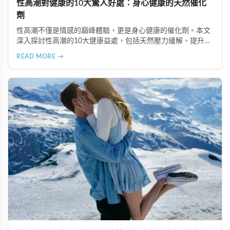
性高潮對健康的10大驚人好處：身心健康的天然催化
劑
性高潮不僅是情感的巔峰體驗，更是身心健康的催化劑。本文
深入探討性高潮的10大健康益處，包括天然壓力緩解、提升睡
眠品質、增強免疫力、改善抑鬱情緒、提升嗅覺敏感度、強健
READ MORE →
肌肉、天然止痛、促進血液循環、有助體重管理以及建立親密
情感連結。