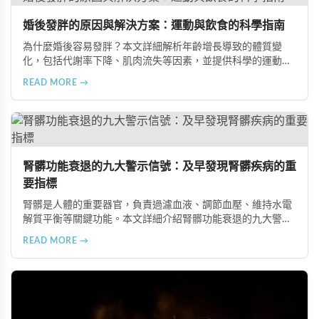
婚後發胖的原因與解決方案：運動與飲食的科學指南
為什麼婚後容易發胖？本文詳細解析年齡增長導致的體質變
化，包括代謝率下降、肌肉流失等因素，並提供科學的運動與
飲食建議，幫助您有效預防肥胖、維持健康體態。
READ MORE →
腎髒功能衰退的九大警示信號：及早發現腎髒疾病的重
要指標
腎髒是人體的重要器官，負責過濾血液、調節血壓、維持水電
解質平衡等關鍵功能。本文詳細介紹腎髒功能衰退的九大警示
信號，包括身體浮腫、血壓升高、排尿量異常、尿液檢驗指標
READ MORE →
異常、怕冷手腳冰涼、頭暈目眩伴隨睡眠障礙、腰部痠痛、排
便困難以及頭暈伴隨耳鳴等症狀，幫助您及早發現腎髒疾病的
跡象，儘快就醫檢查。