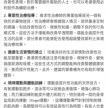
改善性表現。對於需要額外幫助的人士，也可以考慮使用
必
利勁
作為輔助治療。
2. 專業性治療指導：
尋求性治療師的專業指導是另一個有
效的非藥物途徑。性治療師會根據個人情況，提供量身定制
的建議，包括改善性技巧、增進性知識、調整不良的性行為
模式等。這些方法不僅能夠改善早洩問題，還能全面提升性
生活的品質。部分患者可能會配合使用
超級雙效犀利士
來增
強治療效果。
3. 健康生活習慣的建立：
培養良好的生活習慣對改善性功
能至關重要。香港男性應該注意均衡飲食、規律作息、避免
過度飲酒和吸煙。這些生活方式的調整能夠改善整體健康狀
況，進而提升性能力。此外，適當的營養補充也有助於增強
體質。
4. 規律運動與體能訓練：
運動是提升性功能的天然良方。
有氧運動如跑步、游泳等可以促進血液循環，增強心肺功
能；而力量訓練則能提升體力和耐力。特別值得一提的是骨
盆底肌肉運動（Kegel運動），這種運動專門針對控制射精
的肌肉群，長期堅持可以有效延長性行為時間。有些人也會