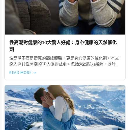
性高潮對健康的10大驚人好處：身心健康的天然催化
劑
性高潮不僅是情感的巔峰體驗，更是身心健康的催化劑。本文
深入探討性高潮的10大健康益處，包括天然壓力緩解、提升睡
眠品質、增強免疫力、改善抑鬱情緒、提升嗅覺敏感度、強健
READ MORE →
肌肉、天然止痛、促進血液循環、有助體重管理以及建立親密
情感連結。