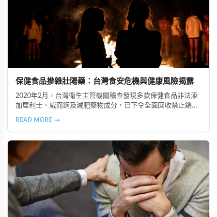
保健食品摻雜壯陽藥：台灣食安危機與健康風險揭露
2020年2月，台灣衛生主管機關稽查發現多款保健食品非法添
加犀利士、威而鋼及減肥藥物成分，已下令全面回收禁止銷
售。本文深入分析非法添加壯陽藥物的健康危害，包含真實死
READ MORE →
亡案例，並呼籲民眾透過合法管道購藥，切勿聽信偏方。