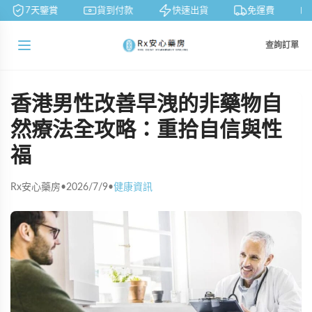
7天鑒賞
貨到付款
快速出貨
免運費
查詢訂單
香港男性改善早洩的非藥物自
然療法全攻略：重拾自信與性
福
Rx安心藥房
•
2026/7/9
•
健康資訊