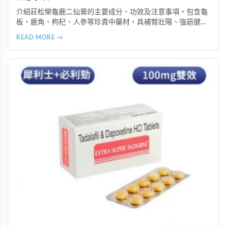
介紹莊松榮龜鹿二仙膏的主要成分、功效及注意事項。包含龜
板、鹿角、枸杞、人參等珍貴中藥材，具補腎壯陽、強筋健
骨、提振體力等潛在作用。提醒腎病患者需謹慎使用，市場售
READ MORE →
價約 NT$12,500-12,800。