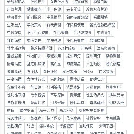
攝護腺肥大
性慾提升
女性性反應
送貨資訊
順豐自取
用藥禁忌
健康檢查
中年保健
夫妻關係
冷熱水交替浴
精液異常
前列腺炎
中醫補腎
勃起硬度分級
婚姻關係
生活壓力
早洩預防
自我保健
保險套使用
器質性勃起障礙
中醫誤區
不良生活習慣
生活習慣
性功能飲食
中醫養生
伴侶溝通
香港男性
早洩護理
多巴胺藥物
頭痛緩解
性生活改善
藥效持續時間
心理性陽痿
汗馬糖
酒精與藥物
空腹服用
伐地那非
療程服用
達泊西汀
達泊西汀
藥物劑量
陽痿指南
盆底肌鍛鍊
高血壓
印度藥品
人生階段
體質調理
催情產品
性冷感
女性性慾
親密場所
性隱私
伴侶關係
夫妻溝通
女性性行為
前列腺癌
壽命延長
他達拉非
免疫性不育
每日錠
前列腺痛
洗澡水溫
天然食療
體重管理
性功能衰退
飲食習慣
不孕原因
隱睾症
性生活品質
排尿異常
自然壯陽法
腎虛症狀
口腔健康
睡眠品質
電腦輻射
仰臥起坐
遺精
備孕指南
精子活力
高溫不孕
藥物對生育影響
先天性畸形
絲蟲病
精子過多
黑色水果
補腎食物
生殖感染
慢性疾病
腎虛
泌尿系統
腎臟健康
運動保健
少精子症