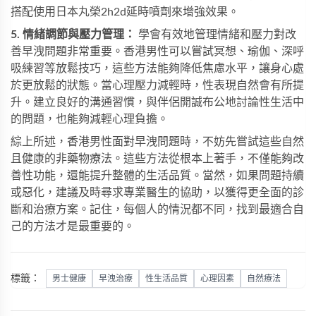
搭配使用
日本丸榮2h2d延時噴劑
來增強效果。
5. 情緒調節與壓力管理：
學會有效地管理情緒和壓力對改
善早洩問題非常重要。香港男性可以嘗試冥想、瑜伽、深呼
吸練習等放鬆技巧，這些方法能夠降低焦慮水平，讓身心處
於更放鬆的狀態。當心理壓力減輕時，性表現自然會有所提
升。建立良好的溝通習慣，與伴侶開誠布公地討論性生活中
的問題，也能夠減輕心理負擔。
綜上所述，香港男性面對早洩問題時，不妨先嘗試這些自然
且健康的非藥物療法。這些方法從根本上著手，不僅能夠改
善性功能，還能提升整體的生活品質。當然，如果問題持續
或惡化，建議及時尋求專業醫生的協助，以獲得更全面的診
斷和治療方案。記住，每個人的情況都不同，找到最適合自
己的方法才是最重要的。
標籤：
男士健康
早洩治療
性生活品質
心理因素
自然療法