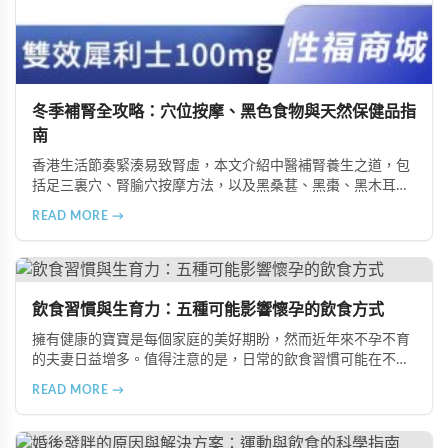
冬季補腎全攻略：穴位按摩、黑色食物與天然保健品指
南
香港生活節奏緊湊易致腎虛，本文介紹中醫補腎養生之道，包
括足三裏穴、腎腧穴按摩方法，以及黑桑葚、黑棗、黑木耳等
黑色食物的食療功效，並推薦 Candy B+ Complex 等天然保健
READ MORE →
品，助您冬季有效補腎強身。
飲食習慣與生育力：五種可能影響懷孕的飲食方式
擁有健康的寶寶是每個家庭的美好期盼，然而近年來不孕不育
的夫妻日益增多。值得注意的是，日常的飲食習慣可能在不知
不覺中影響著生育能力。本文將介紹五種可能導致不孕的不良
READ MORE →
飲食習慣，包括忽略早餐、過量食用冰冷食物、加工熟食的潛
在風險、長期素食的營養失衡，以及高油脂高蛋白飲食的負
擔，幫助準備懷孕的夫妻提升受孕機率。