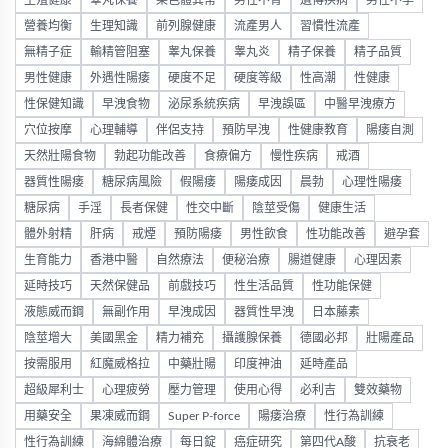
生殖健康
睾丸保養
染色體異常
男性不育
遺傳疾病
男性不孕
營養均衡
生理知識
前列腺健康
流產男人
習慣性流產
無精子症
輸精管阻塞
睾丸保養
睾丸炎
精子保養
精子品質
男性健康
外遇性陽痿
硬度不足
硬度等級
性高潮
性健康
性保健知識
早洩食物
泌尿系統疾病
早洩誤區
中醫早洩療方
穴位按摩
心理輔導
伴侶支持
預防早洩
性健康教育
陽痿自測
天然壯陽食物
勃起功能改善
食療偏方
慢性疾病
戒酒
器質性陽痿
糖尿病風險
假陽痿
陽痿成因
晨勃
心理性陽痿
糖尿病
手淫
長者保健
性交中斷
陰莖受傷
健康生活
體外射精
肝病
戒煙
預防陽痿
男性飲食
性功能改善
避孕套
生育能力
香港中醫
自然療法
便秘治療
腸道健康
心理因素
延時技巧
天然保健品
前戲技巧
性生活品質
性功能保健
液態威而鋼
無副作用
早洩成因
器質性早洩
日本藤素
陰莖增大
美國黑金
精力補充
攝護腺保養
德國必邦
壯陽產品
按需服用
紅魔威格拉
中藥壯陽
印度神油
延時產品
超級犀利士
心理疲勞
壓力管理
使用心得
必利吉
雙效藥物
用藥安全
果凍威而鋼
Super P-force
陽痿治療
性行為訓練
性行為訓練
海綿體治療
每日錠
癌症研究
第四代A酸
抗衰老