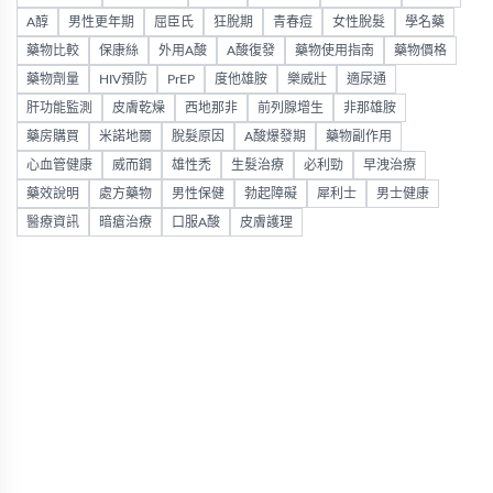
A醇
男性更年期
屈臣氏
狂脫期
青春痘
女性脫髮
學名藥
藥物比較
保康絲
外用A酸
A酸復發
藥物使用指南
藥物價格
藥物劑量
HIV預防
PrEP
度他雄胺
樂威壯
適尿通
肝功能監測
皮膚乾燥
西地那非
前列腺增生
非那雄胺
藥房購買
米諾地爾
脫髮原因
A酸爆發期
藥物副作用
心血管健康
威而鋼
雄性禿
生髮治療
必利勁
早洩治療
藥效說明
處方藥物
男性保健
勃起障礙
犀利士
男士健康
醫療資訊
暗瘡治療
口服A酸
皮膚護理