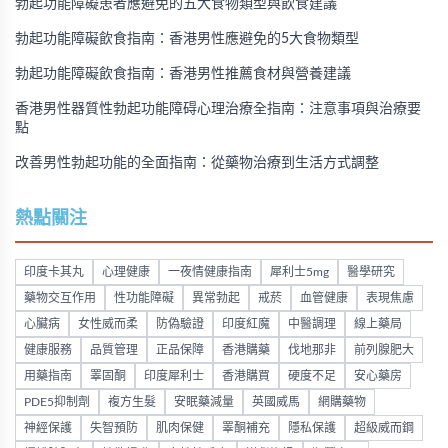
勃起功能障礙患者應避免的五大食物類型與飲食建議
勃起功能障礙飲食指南：香港男性應避免的5大食物類型
勃起功能障礙飲食指南：香港男性推薦食材與營養建議
香港男性器質性勃起功能障碍心理治療全指南：注意事項與治療要
點
改善男性勃起功能的全面指南：從藥物治療到生活方式調整
熱點關注
印度卡其丸
心理健康
一夜情健康指南
犀利士5mg
醫學研究
藥物交互作用
性功能障礙
異常勃起
戒菸
血管健康
表現焦慮
心臟病
女性威而柔
防偽驗證
印度紅魔
中醫調理
線上藥局
健康服務
品質管理
正品保障
香港購藥
伐地那非
前列腺肥大
用藥指南
睪固酮
印度犀利士
香港購買
硬度不足
安心藥房
PDE5抑制劑
複方生髮
安眠藥減量
英國威馬
網購藥物
神經保護
失智預防
肌肉保健
睪酮補充
隱私保護
超級威而鋼