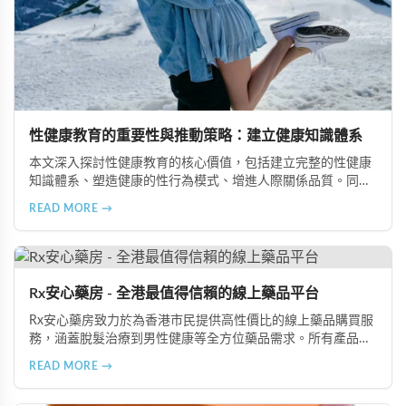
性健康教育的重要性與推動策略：建立健康知識體系
本文深入探討性健康教育的核心價值，包括建立完整的性健康
知識體系、塑造健康的性行為模式、增進人際關係品質。同時
分享從家庭教育、學校課程到社會推廣的具體推動策略，幫助
READ MORE →
全面提升國民的性健康素養。
Rx安心藥房 - 全港最值得信賴的線上藥品平台
Rx安心藥房致力於為香港市民提供高性價比的線上藥品購買服
務，涵蓋脫髮治療到男性健康等全方位藥品需求。所有產品均
由資深執業藥師專業審核，採用隱密包裝配送，支持貨到付款
READ MORE →
等多種支付方式，保護客戶隱私。