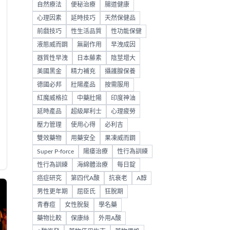
自然療法
便秘治療
腸道健康
心理因素
延時技巧
天然保健品
前戲技巧
性生活品質
性功能保健
液態威而鋼
無副作用
早洩成因
器質性早洩
日本藤素
陰莖增大
美國黑金
精力補充
攝護腺保養
德國必邦
壯陽產品
按需服用
紅魔威格拉
中藥壯陽
印度神油
延時產品
超級犀利士
心理疲勞
壓力管理
使用心得
必利吉
雙效藥物
用藥安全
果凍威而鋼
Super P-force
陽痿治療
性行為訓練
性行為訓練
海綿體治療
每日錠
癌症研究
第四代A酸
抗衰老
A醇
男性更年期
屈臣氏
狂脫期
青春痘
女性脫髮
學名藥
藥物比較
保康絲
外用A酸