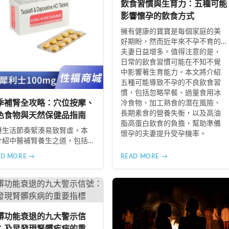
飲食習慣與生育力：五種可能
影響懷孕的飲食方式
擁有健康的寶寶是每個家庭的美
好期盼，然而近年來不孕不育的
夫妻日益增多。值得注意的是，
日常的飲食習慣可能在不知不覺
中影響著生育能力。本文將介紹
五種可能導致不孕的不良飲食習
慣，包括忽略早餐、過量食用冰
季補腎全攻略：穴位按摩、
冷食物、加工熟食的潛在風險、
長期素食的營養失衡，以及高油
色食物與天然保健品指南
脂高蛋白飲食的負擔，幫助準備
港生活節奏緊湊易致腎虛，本
懷孕的夫妻提升受孕機率。
介紹中醫補腎養生之道，包括
三裏穴、腎腧穴按摩方法，以
AD MORE →
READ MORE →
黑桑葚、黑棗、黑木耳等黑色
的食療功效，並推薦 Candy
 Complex 等天然保健品，助您
季有效補腎強身。
髒功能衰退的九大警示信