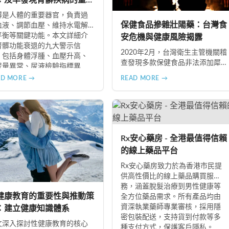
：及早發現腎髒疾病的重要
標
髒是人體的重要器官，負責過
保健食品摻雜壯陽藥：台灣食
血液、調節血壓、維持水電解
平衡等關鍵功能。本文詳細介
安危機與健康風險揭露
腎髒功能衰退的九大警示信
2020年2月，台灣衛生主管機關稽
，包括身體浮腫、血壓升高、
查發現多款保健食品非法添加犀
尿量異常、尿液檢驗指標異
利士、威而鋼及減肥藥物成分，
、怕冷手腳冰涼、頭暈目眩伴
AD MORE →
READ MORE →
已下令全面回收禁止銷售。本文
睡眠障礙、腰部痠痛、排便困
深入分析非法添加壯陽藥物的健
以及頭暈伴隨耳鳴等症狀，幫
康危害，包含真實死亡案例，並
您及早發現腎髒疾病的跡象，
呼籲民眾透過合法管道購藥，切
快就醫檢查。
勿聽信偏方。
Rx安心藥房 - 全港最值得信賴
的線上藥品平台
Rx安心藥房致力於為香港市民提
供高性價比的線上藥品購買服
務，涵蓋脫髮治療到男性健康等
健康教育的重要性與推動策
全方位藥品需求。所有產品均由
資深執業藥師專業審核，採用隱
：建立健康知識體系
密包裝配送，支持貨到付款等多
文深入探討性健康教育的核心
種支付方式，保護客戶隱私。