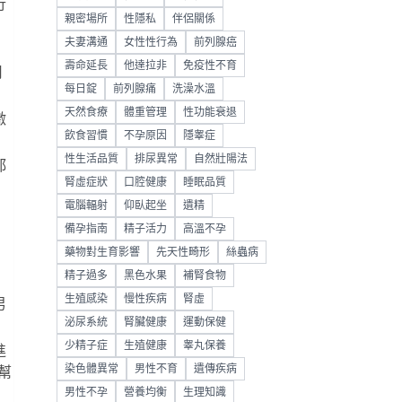
行
親密場所
性隱私
伴侶關係
夫妻溝通
女性性行為
前列腺癌
壽命延長
他達拉非
免疫性不育
用
每日錠
前列腺痛
洗澡水溫
天然食療
體重管理
性功能衰退
激
飲食習慣
不孕原因
隱睾症
性生活品質
排尿異常
自然壯陽法
都
腎虛症狀
口腔健康
睡眠品質
電腦輻射
仰臥起坐
遺精
備孕指南
精子活力
高溫不孕
藥物對生育影響
先天性畸形
絲蟲病
精子過多
黑色水果
補腎食物
生殖感染
慢性疾病
腎虛
男
泌尿系統
腎臟健康
運動保健
少精子症
生殖健康
睾丸保養
進
染色體異常
男性不育
遺傳疾病
幫
男性不孕
營養均衡
生理知識