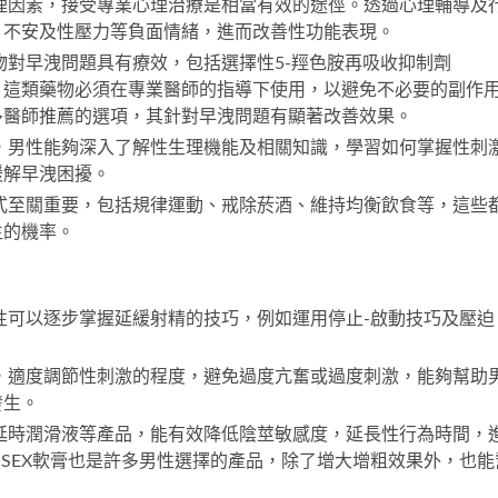
理因素，接受專業心理治療是相當有效的途徑。透過心理輔導及
、不安及性壓力等負面情緒，進而改善性功能表現。
對早洩問題具有療效，包括選擇性5-羥色胺再吸收抑制劑
過，這類藥物必須在專業醫師的指導下使用，以避免不必要的副作
多醫師推薦的選項，其針對早洩問題有顯著改善效果。
，男性能夠深入了解性生理機能及相關知識，學習如何掌握性刺
緩解早洩困擾。
式至關重要，包括規律運動、戒除菸酒、維持均衡飲食等，這些
生的機率。
性可以逐步掌握延緩射精的技巧，例如運用停止-啟動技巧及壓迫
，適度調節性刺激的程度，避免過度亢奮或過度刺激，能夠幫助
發生。
延時潤滑液等產品，能有效降低陰莖敏感度，延長性行為時間，
 SEX軟膏
也是許多男性選擇的產品，除了增大增粗效果外，也能