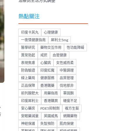
治療到生活方式調整
熱點關注
印度卡其丸
心理健康
一夜情健康指南
犀利士5mg
醫學研究
藥物交互作用
性功能障礙
異常勃起
戒菸
血管健康
表現焦慮
心臟病
女性威而柔
防偽驗證
印度紅魔
中醫調理
線上藥局
健康服務
品質管理
正品保障
香港購藥
伐地那非
前列腺肥大
用藥指南
睪固酮
印度犀利士
香港購買
硬度不足
多
安心藥房
PDE5抑制劑
複方生髮
防
安眠藥減量
英國威馬
網購藥物
神經保護
失智預防
肌肉保健