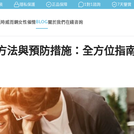
隱私保護
正品保障
1對1諮詢
7天鑒賞
BLOG
延時
威而鋼
女性催情
關於我們
在綫咨詢
方法與預防措施：全方位指