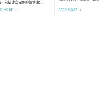
值，包括建立完整的性健康知
體系、塑造健康的性行為模
AD MORE →
READ MORE →
、增進人際關係品質。同時分
從家庭教育、學校課程到社會
廣的具體推動策略，幫助全面
升國民的性健康素養。