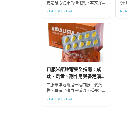
更是身心健康的催化劑。本文深
價
入探討性高潮的10大健康益處，
識
READ MORE →
RE
包括天然壓力緩解、提升睡眠品
式
質、增強免疫力、改善抑鬱情
享
緒、提升嗅覺敏感度、強健肌
推
肉、天然止痛、促進血液循環、
提
有助體重管理以及建立親密情感
連結。
口服米諾地爾完全指南：成
效、劑量、副作用與香港購買
方法
口服米諾地爾是一種口服生髮藥
物，具有促進血液循環、延長毛
髮生長期、激活休眠毛囊等作
READ MORE →
用。本文詳細介紹2.5mg劑量的使
用成效、劑量建議、可能的副作
用（如多毛症狀、心跳加速
等），以及在香港透過醫師處
方、註冊藥房、萬寧等管道的購