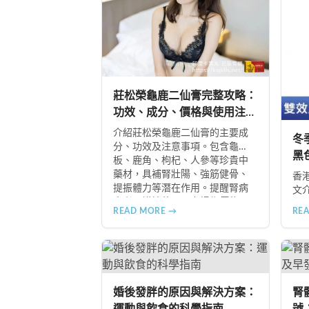
莊松榮龜鹿二仙膏完整攻略：
功效、成分、價格與使用注意
事項
介紹莊松榮龜鹿二仙膏的主要成
冬
分、功效及注意事項。包含龜
黑
板、鹿角、枸杞、人參等珍貴中
藥材，具補腎壯陽、強筋健骨、
香
提振體力等潛在作用。提醒腎病
文
患者需謹慎使用，市場售價約
足
READ MORE →
RE
NT$12,500-12,800。
及
食物
B+
冬
婚後發胖的原因與解決方案：
腎