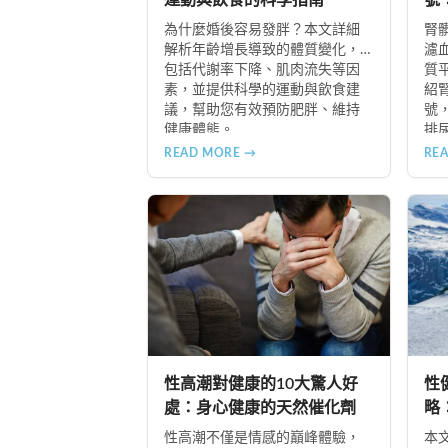
運動與飲食的科學指南
號
指
為什麼婚後容易發胖？本文詳細
腎
解析年齡增長導致的體質變化，
濾
包括代謝率下降、肌肉流失等因
質
素，並提供科學的運動與飲食建
紹
議，幫助您有效預防肥胖、維持
號
健康體態。
排
常
READ MORE →
RE
隨
難
助
儘
性高潮對健康的10大驚人好
性
處：身心健康的天然催化劑
略
性高潮不僅是情感的巔峰體驗，
本