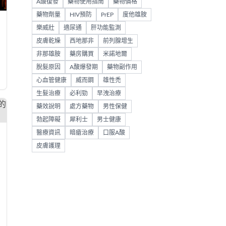
A酸復發
藥物使用指南
藥物價格
藥物劑量
HIV預防
PrEP
度他雄胺
樂威壯
適尿通
肝功能監測
皮膚乾燥
西地那非
前列腺增生
非那雄胺
藥房購買
米諾地爾
脫髮原因
A酸爆發期
藥物副作用
心血管健康
威而鋼
雄性禿
生髮治療
必利勁
早洩治療
藥效說明
處方藥物
男性保健
勃起障礙
犀利士
男士健康
醫療資訊
暗瘡治療
口服A酸
皮膚護理