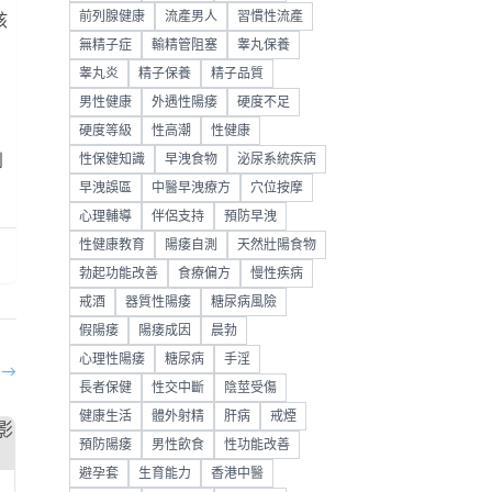
前列腺健康
流產男人
習慣性流產
該
無精子症
輸精管阻塞
睾丸保養
，
睾丸炎
精子保養
精子品質
男性健康
外遇性陽痿
硬度不足
硬度等級
性高潮
性健康
，
性保健知識
早洩食物
泌尿系統疾病
到
早洩誤區
中醫早洩療方
穴位按摩
心理輔導
伴侶支持
預防早洩
性健康教育
陽痿自測
天然壯陽食物
勃起功能改善
食療偏方
慢性疾病
戒酒
器質性陽痿
糖尿病風險
假陽痿
陽痿成因
晨勃
心理性陽痿
糖尿病
手淫
部
→
長者保健
性交中斷
陰莖受傷
健康生活
體外射精
肝病
戒煙
預防陽痿
男性飲食
性功能改善
避孕套
生育能力
香港中醫