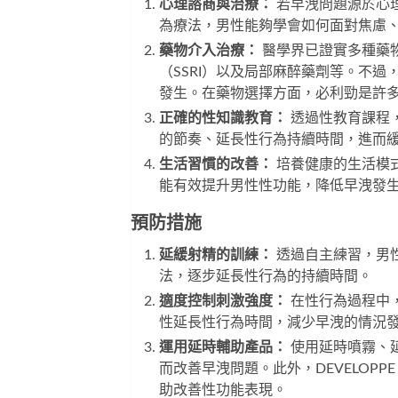
心理諮商與治療：
若早洩問題源於心
為療法，男性能夠學會如何面對焦慮
藥物介入治療：
醫學界已證實多種藥物
（SSRI）以及局部麻醉藥劑等。不
發生。在藥物選擇方面，
必利勁
是許
正確的性知識教育：
透過性教育課程
的節奏、延長性行為持續時間，進而
生活習慣的改善：
培養健康的生活模
能有效提升男性性功能，降低早洩發
預防措施
延緩射精的訓練：
透過自主練習，男
法，逐步延長性行為的持續時間。
適度控制刺激強度：
在性行為過程中
性延長性行為時間，減少早洩的情況
運用延時輔助產品：
使用延時噴霧、
而改善早洩問題。此外，
DEVELOPPE
助改善性功能表現。