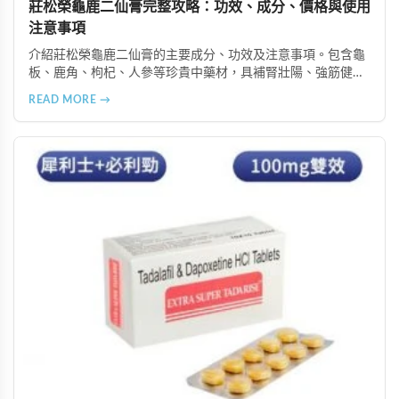
莊松榮龜鹿二仙膏完整攻略：功效、成分、價格與使用
注意事項
介紹莊松榮龜鹿二仙膏的主要成分、功效及注意事項。包含龜
板、鹿角、枸杞、人參等珍貴中藥材，具補腎壯陽、強筋健
骨、提振體力等潛在作用。提醒腎病患者需謹慎使用，市場售
READ MORE →
價約 NT$12,500-12,800。