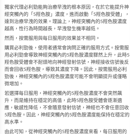
獨家代理必利勁
能夠治療早洩的根本原因，在於它能提升神
經突觸內的「5羥色胺」濃度，進而啟動「5羥色胺受體」，
達到治療早洩的效果。理論上，神經突觸內的5羥色胺濃度
越高，性行為時間越長，早洩發生機率越低。
然而，按需服用與每日服用的效果並不相同。
購買
必利勁
後，使用者通常會詢問正確的服用方式。按需服
用必利勁會導致神經突觸內的5羥色胺濃度驟然上升，此時5
羥色胺受體會不耐煩地向神經發射信號，神經接收信號後反
而會回收5羥色胺，導致其濃度下降。因此，按需服用必利
勁後，神經突觸內的5羥色胺濃度可能不會明顯提升或僅略
微增加。
若選擇每日服用，神經突觸內的5羥色胺濃度不會突然飆
升，而是維持在穩定的高值，此時5羥色胺受體會逐漸適
應，敏感性降低，不會隨意發射信號，神經也不會任意回收
5羥色胺。因此，神經突觸內的5羥色胺濃度能保持在穩定的
高水準。
由此可知，從神經突觸內的5羥色胺濃度來看，每日服用的