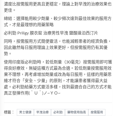
濃度比按需服用更高且更穩定，理論上對早洩的治療效果也
更佳。
總結：選擇能用較少劑量、較少頻次達到最佳效果的服用方
式，才是最理想的用藥策略
必利勁
Priligy 膜衣錠 治療男性早洩 鹽酸達泊西汀片
同時，按需服用方式簡便靈活，也能減輕患者的經濟負擔，
因此雖然每日服用理論上效果更好，但按需服用仍有其優
勢。
使用印度版必利勁時，若低劑量（30毫克）按需服用即可獲
得良好療效，無疑這種方式最為合適。若低劑量按需服用效
果不理想，再考慮增加劑量或改為每日服用，這樣的用藥思
維才符合「安全、少量」的原則，才能讓患者獲得最大益
處。必利勁給藥方式靈活多樣，找到最適合自己的方式才能
真正發揮作用(＾Ｕ＾)ノ~ＹＯ~
標籤：
男士健康
早洩治療
必利勁
藥物使用指南
按需服用