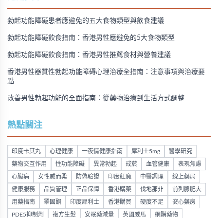
勃起功能障礙患者應避免的五大食物類型與飲食建議
勃起功能障礙飲食指南：香港男性應避免的5大食物類型
勃起功能障礙飲食指南：香港男性推薦食材與營養建議
香港男性器質性勃起功能障碍心理治療全指南：注意事項與治療要
點
改善男性勃起功能的全面指南：從藥物治療到生活方式調整
熱點關注
印度卡其丸
心理健康
一夜情健康指南
犀利士5mg
醫學研究
藥物交互作用
性功能障礙
異常勃起
戒菸
血管健康
表現焦慮
心臟病
女性威而柔
防偽驗證
印度紅魔
中醫調理
線上藥局
健康服務
品質管理
正品保障
香港購藥
伐地那非
前列腺肥大
用藥指南
睪固酮
印度犀利士
香港購買
硬度不足
安心藥房
PDE5抑制劑
複方生髮
安眠藥減量
英國威馬
網購藥物