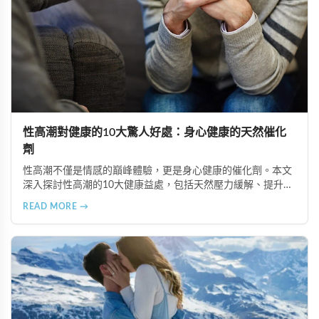
性高潮對健康的10大驚人好處：身心健康的天然催化
劑
性高潮不僅是情感的巔峰體驗，更是身心健康的催化劑。本文
深入探討性高潮的10大健康益處，包括天然壓力緩解、提升睡
眠品質、增強免疫力、改善抑鬱情緒、提升嗅覺敏感度、強健
READ MORE →
肌肉、天然止痛、促進血液循環、有助體重管理以及建立親密
情感連結。