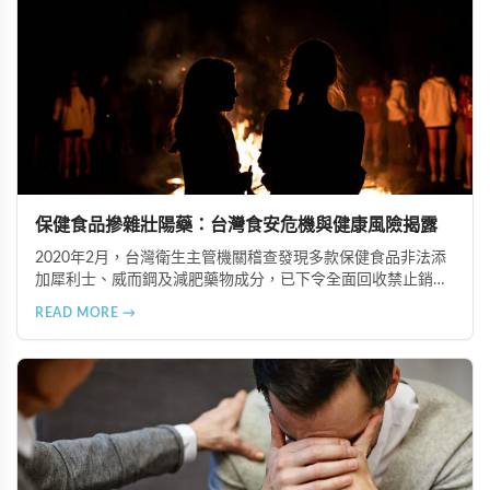
保健食品摻雜壯陽藥：台灣食安危機與健康風險揭露
2020年2月，台灣衛生主管機關稽查發現多款保健食品非法添
加犀利士、威而鋼及減肥藥物成分，已下令全面回收禁止銷
售。本文深入分析非法添加壯陽藥物的健康危害，包含真實死
READ MORE →
亡案例，並呼籲民眾透過合法管道購藥，切勿聽信偏方。