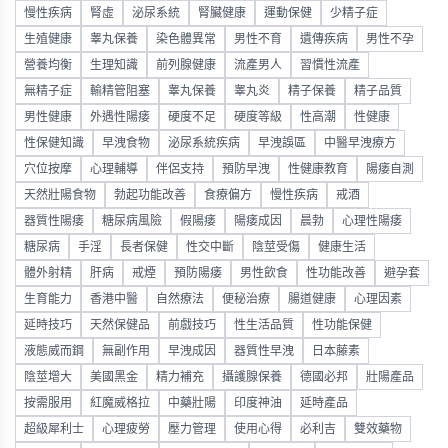
慢性疾病
腎虛
泌尿系統
腎臟健康
運動保健
少精子症
生殖健康
睾丸保養
染色體異常
男性不育
遺傳疾病
男性不孕
營養均衡
生理知識
前列腺健康
流產男人
習慣性流產
無精子症
輸精管阻塞
睾丸保養
睾丸炎
精子保養
精子品質
男性健康
外遇性陽痿
硬度不足
硬度等級
性高潮
性健康
性保健知識
早洩食物
泌尿系統疾病
早洩誤區
中醫早洩療方
穴位按摩
心理輔導
伴侶支持
預防早洩
性健康教育
陽痿自測
天然壯陽食物
勃起功能改善
食療偏方
慢性疾病
戒酒
器質性陽痿
糖尿病風險
假陽痿
陽痿成因
晨勃
心理性陽痿
糖尿病
手淫
長者保健
性交中斷
陰莖受傷
健康生活
體外射精
肝病
戒煙
預防陽痿
男性飲食
性功能改善
避孕套
生育能力
香港中醫
自然療法
便秘治療
腸道健康
心理因素
延時技巧
天然保健品
前戲技巧
性生活品質
性功能保健
液態威而鋼
無副作用
早洩成因
器質性早洩
日本藤素
陰莖增大
美國黑金
精力補充
攝護腺保養
德國必邦
壯陽產品
按需服用
紅魔威格拉
中藥壯陽
印度神油
延時產品
超級犀利士
心理疲勞
壓力管理
使用心得
必利吉
雙效藥物