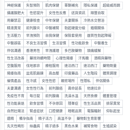
神經保護
失智預防
肌肉保健
睪酮補充
隱私保護
超級威而鋼
攝護腺肥大
性慾提升
女性性反應
送貨資訊
順豐自取
用藥禁忌
健康檢查
中年保健
夫妻關係
冷熱水交替浴
精液異常
前列腺炎
中醫補腎
勃起硬度分級
婚姻關係
生活壓力
早洩預防
自我保健
保險套使用
器質性勃起障礙
中醫誤區
不良生活習慣
生活習慣
性功能飲食
中醫養生
伴侶溝通
香港男性
早洩護理
多巴胺藥物
頭痛緩解
性生活改善
藥效持續時間
心理性陽痿
汗馬糖
酒精與藥物
空腹服用
伐地那非
療程服用
達泊西汀
達泊西汀
藥物劑量
陽痿指南
盆底肌鍛鍊
高血壓
印度藥品
人生階段
體質調理
催情產品
性冷感
女性性慾
親密場所
性隱私
伴侶關係
夫妻溝通
女性性行為
前列腺癌
壽命延長
他達拉非
免疫性不育
每日錠
前列腺痛
洗澡水溫
天然食療
體重管理
性功能衰退
飲食習慣
不孕原因
隱睾症
性生活品質
排尿異常
自然壯陽法
腎虛症狀
口腔健康
睡眠品質
電腦輻射
仰臥起坐
遺精
備孕指南
精子活力
高溫不孕
藥物對生育影響
先天性畸形
絲蟲病
精子過多
黑色水果
補腎食物
生殖感染