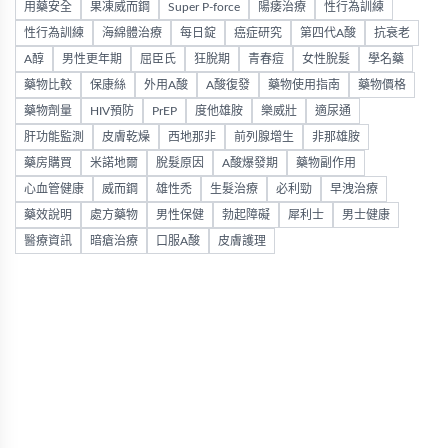
用藥安全
果凍威而鋼
Super P-force
陽痿治療
性行為訓練
性行為訓練
海綿體治療
每日錠
癌症研究
第四代A酸
抗衰老
A醇
男性更年期
屈臣氏
狂脫期
青春痘
女性脫髮
學名藥
藥物比較
保康絲
外用A酸
A酸復發
藥物使用指南
藥物價格
藥物劑量
HIV預防
PrEP
度他雄胺
樂威壯
適尿通
肝功能監測
皮膚乾燥
西地那非
前列腺增生
非那雄胺
藥房購買
米諾地爾
脫髮原因
A酸爆發期
藥物副作用
心血管健康
威而鋼
雄性禿
生髮治療
必利勁
早洩治療
藥效說明
處方藥物
男性保健
勃起障礙
犀利士
男士健康
醫療資訊
暗瘡治療
口服A酸
皮膚護理