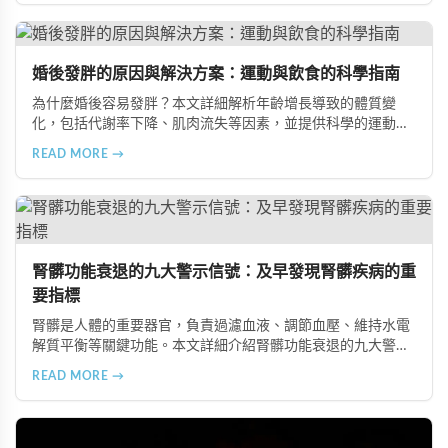
在風險、長期素食的營養失衡，以及高油脂高蛋白飲食的負
擔，幫助準備懷孕的夫妻提升受孕機率。
婚後發胖的原因與解決方案：運動與飲食的科學指南
為什麼婚後容易發胖？本文詳細解析年齡增長導致的體質變
化，包括代謝率下降、肌肉流失等因素，並提供科學的運動與
飲食建議，幫助您有效預防肥胖、維持健康體態。
READ MORE →
腎髒功能衰退的九大警示信號：及早發現腎髒疾病的重
要指標
腎髒是人體的重要器官，負責過濾血液、調節血壓、維持水電
解質平衡等關鍵功能。本文詳細介紹腎髒功能衰退的九大警示
信號，包括身體浮腫、血壓升高、排尿量異常、尿液檢驗指標
READ MORE →
異常、怕冷手腳冰涼、頭暈目眩伴隨睡眠障礙、腰部痠痛、排
便困難以及頭暈伴隨耳鳴等症狀，幫助您及早發現腎髒疾病的
跡象，儘快就醫檢查。