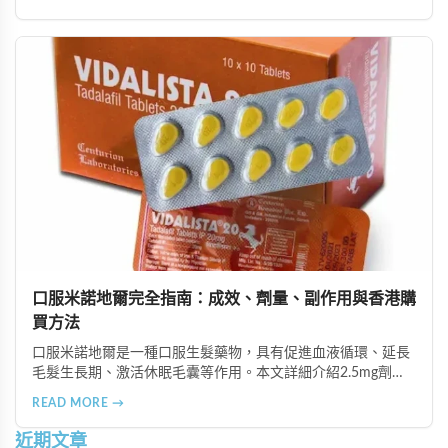
等多種支付方式，保護客戶隱私。
口服米諾地爾完全指南：成效、劑量、副作用與香港購
買方法
口服米諾地爾是一種口服生髮藥物，具有促進血液循環、延長
毛髮生長期、激活休眠毛囊等作用。本文詳細介紹2.5mg劑量
的使用成效、劑量建議、可能的副作用（如多毛症狀、心跳加
READ MORE →
速等），以及在香港透過醫師處方、註冊藥房、萬寧等管道的
購買方法，並提供真實用戶經驗分享。
近期文章