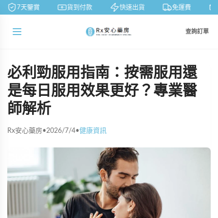
7天鑒賞
貨到付款
快速出貨
免運費
查詢訂單
必利勁服用指南：按需服用還
是每日服用效果更好？專業醫
師解析
Rx安心藥房
•
2026/7/4
•
健康資訊