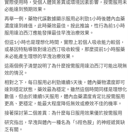
實際使用時，受個人體質差異或環境因素影響，按需服用未
必能達到預期效果。
再舉一例，藥物代謑數據顯示服用必利勁1小時後體內血藥
濃度達到峰值，此時藥效最佳。按此推論，性行為前1小時
服用達泊西汀應能發揮最佳早洩治療效果。
但這1小時也是理想化時間，實際上若個人吸收能力較弱，
或基因特點導致對達泊西汀吸收較慢，那麼提前1小時服藥
未必能產生理想的早洩治療效果。
這兩個例子清楚說明了為什麼按需服用達泊西汀可能出現無
效的情況。
相對之下，每日服用必利勁連續5天後，體內藥物濃度即可
達到穩定狀態，藥效最為穩定。雖然這個時間同樣是理想化
數值，但由於連續5天服用，體內血藥濃度肯定比按需服用
更高、更穩定，能最大程度降低無效或療效不佳的機率。
接著探討第二個差異：為什麼每日服用效果優於按需服用
研究指出，早洩與體內一種名為「5羥色胺」的神經遞質缺
乏有關。